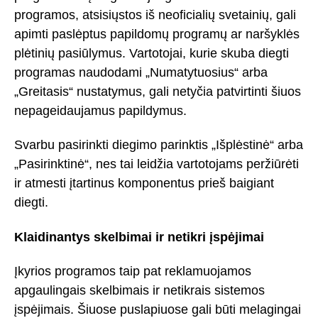
programos, atsisiųstos iš neoficialių svetainių, gali
apimti paslėptus papildomų programų ar naršyklės
plėtinių pasiūlymus. Vartotojai, kurie skuba diegti
programas naudodami „Numatytuosius“ arba
„Greitasis“ nustatymus, gali netyčia patvirtinti šiuos
nepageidaujamus papildymus.
Svarbu pasirinkti diegimo parinktis „Išplėstinė“ arba
„Pasirinktinė“, nes tai leidžia vartotojams peržiūrėti
ir atmesti įtartinus komponentus prieš baigiant
diegti.
Klaidinantys skelbimai ir netikri įspėjimai
Įkyrios programos taip pat reklamuojamos
apgaulingais skelbimais ir netikrais sistemos
įspėjimais. Šiuose puslapiuose gali būti melagingai