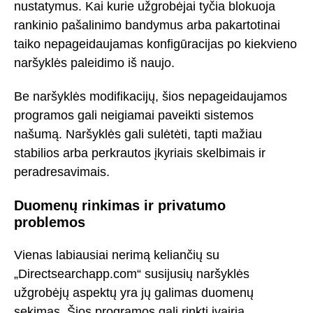
nustatymus. Kai kurie užgrobėjai tyčia blokuoja
rankinio pašalinimo bandymus arba pakartotinai
taiko nepageidaujamas konfigūracijas po kiekvieno
naršyklės paleidimo iš naujo.
Be naršyklės modifikacijų, šios nepageidaujamos
programos gali neigiamai paveikti sistemos
našumą. Naršyklės gali sulėtėti, tapti mažiau
stabilios arba perkrautos įkyriais skelbimais ir
peradresavimais.
Duomenų rinkimas ir privatumo
problemos
Vienas labiausiai nerimą keliančių su
„Directsearchapp.com“ susijusių naršyklės
užgrobėjų aspektų yra jų galimas duomenų
sekimas. Šios programos gali rinkti įvairią