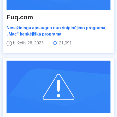
Fuq.com
Nesąžininga apsaugos nuo šnipinėjimo programa
,
„Mac“ kenkėjiška programa
birželis 26, 2023
21,091