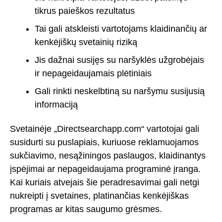
tikrus paieškos rezultatus
Tai gali atskleisti vartotojams klaidinančių ar
kenkėjiškų svetainių riziką
Jis dažnai susijęs su naršyklės užgrobėjais
ir nepageidaujamais plėtiniais
Gali rinkti neskelbtiną su naršymu susijusią
informaciją
Svetainėje „Directsearchapp.com“ vartotojai gali
susidurti su puslapiais, kuriuose reklamuojamos
sukčiavimo, nesąžiningos paslaugos, klaidinantys
įspėjimai ar nepageidaujama programinė įranga.
Kai kuriais atvejais šie peradresavimai gali netgi
nukreipti į svetaines, platinančias kenkėjiškas
programas ar kitas saugumo grėsmes.