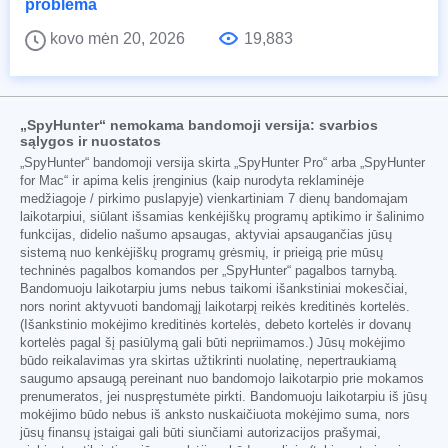
problema
kovo mėn 20, 2026
19,883
„SpyHunter“ nemokama bandomoji versija: svarbios
sąlygos ir nuostatos
„SpyHunter“ bandomoji versija skirta „SpyHunter Pro“ arba „SpyHunter
for Mac“ ir apima kelis įrenginius (kaip nurodyta reklaminėje
medžiagoje / pirkimo puslapyje) vienkartiniam 7 dienų bandomajam
laikotarpiui, siūlant išsamias kenkėjiškų programų aptikimo ir šalinimo
funkcijas, didelio našumo apsaugas, aktyviai apsaugančias jūsų
sistemą nuo kenkėjiškų programų grėsmių, ir prieigą prie mūsų
techninės pagalbos komandos per „SpyHunter“ pagalbos tarnybą.
Bandomuoju laikotarpiu jums nebus taikomi išankstiniai mokesčiai,
nors norint aktyvuoti bandomąjį laikotarpį reikės kreditinės kortelės.
(Išankstinio mokėjimo kreditinės kortelės, debeto kortelės ir dovanų
kortelės pagal šį pasiūlymą gali būti nepriimamos.) Jūsų mokėjimo
būdo reikalavimas yra skirtas užtikrinti nuolatinę, nepertraukiamą
saugumo apsaugą pereinant nuo bandomojo laikotarpio prie mokamos
prenumeratos, jei nuspręstumėte pirkti. Bandomuoju laikotarpiu iš jūsų
mokėjimo būdo nebus iš anksto nuskaičiuota mokėjimo suma, nors
jūsų finansų įstaigai gali būti siunčiami autorizacijos prašymai,