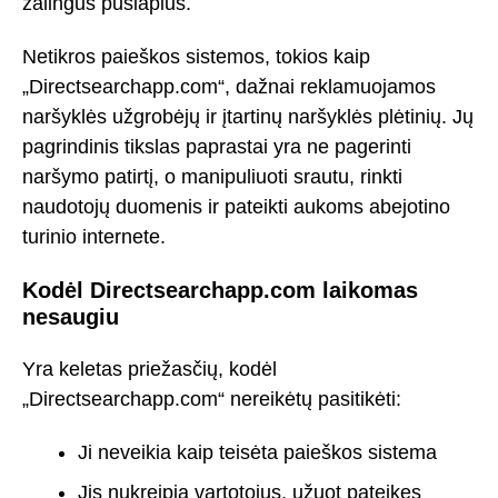
žalingus puslapius.
Netikros paieškos sistemos, tokios kaip
„Directsearchapp.com“, dažnai reklamuojamos
naršyklės užgrobėjų ir įtartinų naršyklės plėtinių. Jų
pagrindinis tikslas paprastai yra ne pagerinti
naršymo patirtį, o manipuliuoti srautu, rinkti
naudotojų duomenis ir pateikti aukoms abejotino
turinio internete.
Kodėl Directsearchapp.com laikomas
nesaugiu
Yra keletas priežasčių, kodėl
„Directsearchapp.com“ nereikėtų pasitikėti:
Ji neveikia kaip teisėta paieškos sistema
Jis nukreipia vartotojus, užuot pateikęs