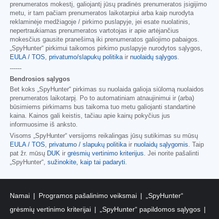
prenumeratos mokestį, galiojantį jūsų pradinės prenumeratos įsigijimo
metu, ir tam pačiam prenumeratos laikotarpiui arba kaip nurodyta
reklaminėje medžiagoje / pirkimo puslapyje, jei esate nuolatinis,
nepertraukiamas prenumeratos vartotojas ir apie artėjančius
mokesčius gausite pranešimą iki prenumeratos galiojimo pabaigos.
„SpyHunter“ pirkimui taikomos pirkimo puslapyje nurodytos sąlygos,
EULA / TOS
,
privatumo/slapukų politika
ir
nuolaidų sąlygos
.
------
Bendrosios sąlygos
Bet koks „SpyHunter“ pirkimas su nuolaida galioja siūlomą nuolaidos
prenumeratos laikotarpį. Po to automatiniam atnaujinimui ir (arba)
būsimiems pirkimams bus taikoma tuo metu galiojanti standartinė
kaina. Kainos gali keistis, tačiau apie kainų pokyčius jus
informuosime iš anksto.
Visoms „SpyHunter“ versijoms reikalingas jūsų sutikimas su mūsų
EULA / TOS
,
privatumo / slapukų politika
ir
nuolaidų sąlygomis
. Taip
pat žr. mūsų
DUK
ir
grėsmių vertinimo kriterijus
. Jei norite pašalinti
„SpyHunter“,
sužinokite, kaip tai padaryti
.
Namai
Programos pašalinimo veiksmai
„SpyHunter“
grėsmių vertinimo kriterijai
„SpyHunter“ papildomos sąlygos