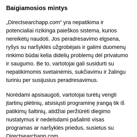
Baigiamosios mintys
„Directsearchapp.com“ yra nepatikima ir
potencialiai rizikinga paieškos sistema, kurios
nereikėtų naudoti. Jos peradresavimo elgsena,
ryšys su naršyklės užgrobėjais ir galimi duomenų
rinkimo būdai kelia didelių problemų dėl privatumo
ir saugumo. Be to, vartotojai gali susidurti su
nepatikimomis svetainėmis, sukčiavimu ir žalingu
turiniu per susijusius peradresavimus.
Norėdami apsisaugoti, vartotojai turėtų vengti
įtartinų plėtinių, atsisiųsti programinę įrangą tik iš
patikimų šaltinių, atidžiai peržiūrėti diegimo
nustatymus ir nedelsdami pašalinti visas
programas ar naršyklės priedus, susietus su
Directsearchapp.com.