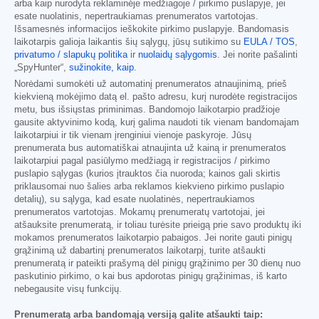
arba kaip nurodyta reklaminėje medžiagoje / pirkimo puslapyje, jei
esate nuolatinis, nepertraukiamas prenumeratos vartotojas.
Išsamesnės informacijos ieškokite pirkimo puslapyje. Bandomasis
laikotarpis galioja laikantis šių sąlygų, jūsų sutikimo su
EULA / TOS
,
privatumo / slapukų politika
ir
nuolaidų sąlygomis
. Jei norite pašalinti
„SpyHunter“,
sužinokite, kaip
.
Norėdami sumokėti už automatinį prenumeratos atnaujinimą, prieš
kiekvieną mokėjimo datą el. pašto adresu, kurį nurodėte registracijos
metu, bus išsiųstas priminimas. Bandomojo laikotarpio pradžioje
gausite aktyvinimo kodą, kurį galima naudoti tik vienam bandomajam
laikotarpiui ir tik vienam įrenginiui vienoje paskyroje. Jūsų
prenumerata bus automatiškai atnaujinta už kainą ir prenumeratos
laikotarpiui pagal pasiūlymo medžiagą ir registracijos / pirkimo
puslapio sąlygas (kurios įtrauktos čia nuoroda; kainos gali skirtis
priklausomai nuo šalies arba reklamos kiekvieno pirkimo puslapio
detalių), su sąlyga, kad esate nuolatinės, nepertraukiamos
prenumeratos vartotojas. Mokamų prenumeratų vartotojai, jei
atšauksite prenumeratą, ir toliau turėsite prieigą prie savo produktų iki
mokamos prenumeratos laikotarpio pabaigos. Jei norite gauti pinigų
grąžinimą už dabartinį prenumeratos laikotarpį, turite atšaukti
prenumeratą ir pateikti prašymą dėl pinigų grąžinimo per 30 dienų nuo
paskutinio pirkimo, o kai bus apdorotas pinigų grąžinimas, iš karto
nebegausite visų funkcijų.
Prenumeratą arba bandomąją versiją galite atšaukti taip: