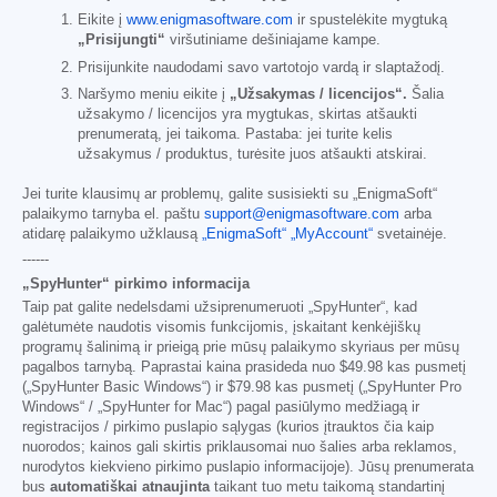
Eikite į
www.enigmasoftware.com
ir spustelėkite mygtuką
„Prisijungti“
viršutiniame dešiniajame kampe.
Prisijunkite naudodami savo vartotojo vardą ir slaptažodį.
Naršymo meniu eikite į
„Užsakymas / licencijos“.
Šalia
užsakymo / licencijos yra mygtukas, skirtas atšaukti
prenumeratą, jei taikoma. Pastaba: jei turite kelis
užsakymus / produktus, turėsite juos atšaukti atskirai.
Jei turite klausimų ar problemų, galite susisiekti su „EnigmaSoft“
palaikymo tarnyba el. paštu
support@enigmasoftware.com
arba
atidarę palaikymo užklausą
„EnigmaSoft“ „MyAccount“
svetainėje.
------
„SpyHunter“ pirkimo informacija
Taip pat galite nedelsdami užsiprenumeruoti „SpyHunter“, kad
galėtumėte naudotis visomis funkcijomis, įskaitant kenkėjiškų
programų šalinimą ir prieigą prie mūsų palaikymo skyriaus per mūsų
pagalbos tarnybą. Paprastai kaina prasideda nuo
$49.98
kas pusmetį
(„SpyHunter Basic Windows“) ir
$79.98
kas pusmetį („SpyHunter Pro
Windows“ / „SpyHunter for Mac“) pagal pasiūlymo medžiagą ir
registracijos / pirkimo puslapio sąlygas (kurios įtrauktos čia kaip
nuorodos; kainos gali skirtis priklausomai nuo šalies arba reklamos,
nurodytos kiekvieno pirkimo puslapio informacijoje). Jūsų prenumerata
bus
automatiškai atnaujinta
taikant tuo metu taikomą standartinį