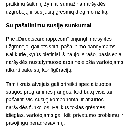
patikimų šaltinių žymiai sumažina naršyklės
užgrobėjų ir susijusių grėsmių diegimo riziką.
Su pašalinimu susiję sunkumai
Prie „Directsearchapp.com“ prijungti naršyklės
užgrobėjai gali atsispirti pašalinimo bandymams.
Kai kurie įkyrūs plėtiniai iš naujo įsirašo, pasislepia
naršyklės nustatymuose arba neleidžia vartotojams
atkurti pakeistų konfigūracijų.
Tam tikrais atvejais gali prireikti specializuotos
saugos programinės įrangos, kad būtų visiškai
pašalinti visi susiję komponentai ir atkurtos
naršyklės funkcijos. Palikus tokias grėsmes
įdiegtas, vartotojams gali kilti privatumo problemų ir
pavojingų peradresavimų.