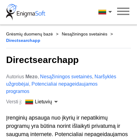
Skip
to
Lietuvių
content
Grėsmių duomenų bazė
Nesąžiningos svetainės
Directsearchapp
Directsearchapp
Autorius
Mezo
,
Nesąžiningos svetainės
,
Naršyklės
užgrobėjai
,
Potencialiai nepageidaujamos
programos
Versti į:
Lietuvių
Įrenginių apsauga nuo įkyrių ir nepatikimų
programų yra būtina norint išlaikyti privatumą ir
saugumą internete. Potencialiai nepageidaujamos