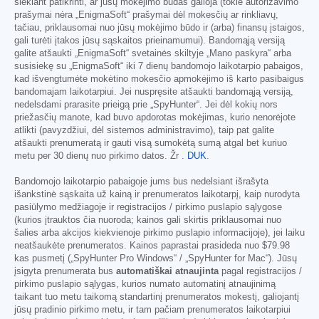
siekiant patikrinti, ar jūsų mokėjimo būdas galioja (tokie autorizavimo
prašymai nėra „EnigmaSoft“ prašymai dėl mokesčių ar rinkliavų,
tačiau, priklausomai nuo jūsų mokėjimo būdo ir (arba) finansų įstaigos,
gali turėti įtakos jūsų sąskaitos prieinamumui). Bandomąją versiją
galite atšaukti „EnigmaSoft“ svetainės skiltyje „Mano paskyra“ arba
susisiekę su „EnigmaSoft“ iki 7 dienų bandomojo laikotarpio pabaigos,
kad išvengtumėte mokėtino mokesčio apmokėjimo iš karto pasibaigus
bandomajam laikotarpiui. Jei nuspręsite atšaukti bandomąją versiją,
nedelsdami prarasite prieigą prie „SpyHunter“. Jei dėl kokių nors
priežasčių manote, kad buvo apdorotas mokėjimas, kurio nenorėjote
atlikti (pavyzdžiui, dėl sistemos administravimo), taip pat galite
atšaukti prenumeratą ir gauti visą sumokėtą sumą atgal bet kuriuo
metu per 30 dienų nuo pirkimo datos. Žr .
DUK
.
Bandomojo laikotarpio pabaigoje jums bus nedelsiant išrašyta
išankstinė sąskaita už kainą ir prenumeratos laikotarpį, kaip nurodyta
pasiūlymo medžiagoje ir registracijos / pirkimo puslapio sąlygose
(kurios įtrauktos čia nuoroda; kainos gali skirtis priklausomai nuo
šalies arba akcijos kiekvienoje pirkimo puslapio informacijoje), jei laiku
neatšaukėte prenumeratos. Kainos paprastai prasideda nuo
$79.98
kas pusmetį („SpyHunter Pro Windows“ / „SpyHunter for Mac“). Jūsų
įsigyta prenumerata bus
automatiškai atnaujinta
pagal registracijos /
pirkimo puslapio sąlygas, kurios numato automatinį atnaujinimą
taikant tuo metu taikomą standartinį prenumeratos mokestį, galiojantį
jūsų pradinio pirkimo metu, ir tam pačiam prenumeratos laikotarpiui