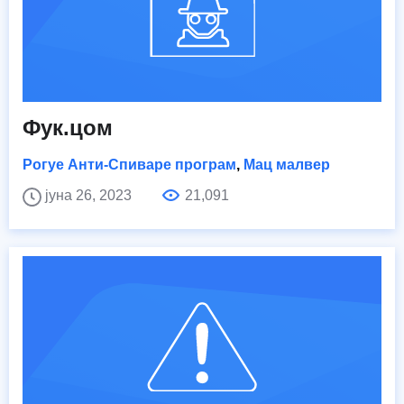
Фук.цом
Рогуе Анти-Спиваре програм
,
Мац малвер
јуна 26, 2023
21,091