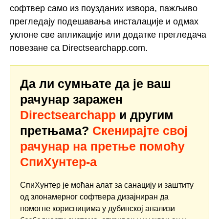
софтвер само из поузданих извора, пажљиво
прегледају подешавања инсталације и одмах
уклоне све апликације или додатке прегледача
повезане са Directsearchapp.com.
Да ли сумњате да је ваш
рачунар заражен
Directsearchapp
и другим
претњама?
Скенирајте свој
рачунар на претње помоћу
СпиХунтер-а
СпиХунтер је моћан алат за санацију и заштиту
од злонамерног софтвера дизајниран да
помогне корисницима у дубинској анализи