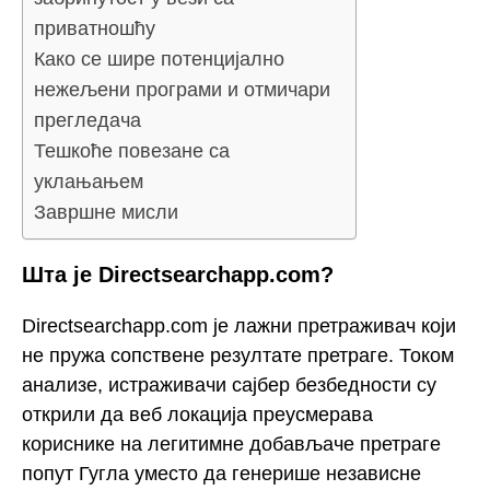
приватношћу
Како се шире потенцијално
нежељени програми и отмичари
прегледача
Тешкоће повезане са
уклањањем
Завршне мисли
Шта је Directsearchapp.com?
Directsearchapp.com је лажни претраживач који
не пружа сопствене резултате претраге. Током
анализе, истраживачи сајбер безбедности су
открили да веб локација преусмерава
кориснике на легитимне добављаче претраге
попут Гугла уместо да генерише независне