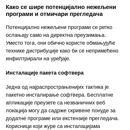
Како се шире потенцијално нежељени
програми и отмичари прегледача
Потенцијално нежељени програми се ретко
ослањају само на директна преузимања.
Уместо тога, они обично користе обмањујуће
технике дистрибуције како би се непримећено
инфилтрирали на уређаје.
Инсталације пакета софтвера
Једна од најраспрострањенијих тактика је
пакетно инсталирање софтвера. Бесплатне
апликације преузете са незваничних веб
локација могу да садрже скривене понуде за
додатне програме или екстензије прегледача.
Корисници који журе са инсталацијама