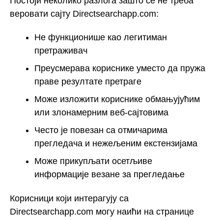
Постоји неколико разлога зашто се не треба
веровати сајту Directsearchapp.com:
Не функционише као легитиман
претраживач
Преусмерава кориснике уместо да пружа
праве резултате претраге
Може изложити кориснике обмањујућим
или злонамерним веб-сајтовима
Често је повезан са отмичарима
прегледача и нежељеним екстензијама
Може прикупљати осетљиве
информације везане за прегледање
Корисници који интерагују са
Directsearchapp.com могу наићи на странице