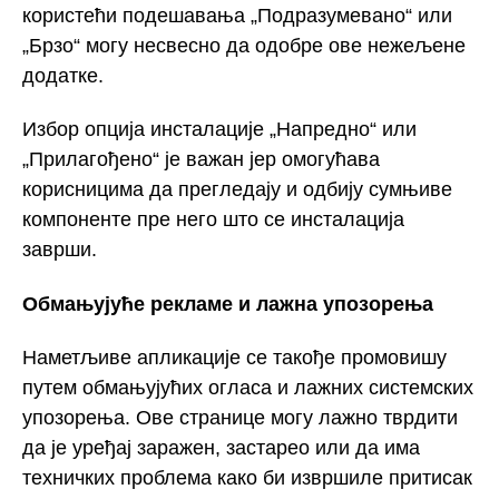
користећи подешавања „Подразумевано“ или
„Брзо“ могу несвесно да одобре ове нежељене
додатке.
Избор опција инсталације „Напредно“ или
„Прилагођено“ је важан јер омогућава
корисницима да прегледају и одбију сумњиве
компоненте пре него што се инсталација
заврши.
Обмањујуће рекламе и лажна упозорења
Наметљиве апликације се такође промовишу
путем обмањујућих огласа и лажних системских
упозорења. Ове странице могу лажно тврдити
да је уређај заражен, застарео или да има
техничких проблема како би извршиле притисак