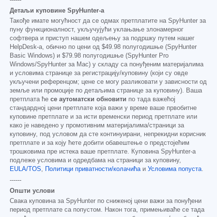
Детаљи куповине SpyHunter-а
Такође имате могућност да се одмах претплатите на SpyHunter за
пуну функционалност, укључујући уклањање злонамерног
софтвера и приступ нашем одељењу за подршку путем нашег
HelpDesk-а, обично по цени од
$49.98
полугодишње (SpyHunter
Basic Windows) и
$79.98
полугодишње (SpyHunter Pro
Windows/SpyHunter за Mac) у складу са понуђеним материјалима
и условима странице за регистрацију/куповину (који су овде
укључени референцом; цене се могу разликовати у зависности од
земље или промоције по детаљима странице за куповину). Ваша
претплата ће
се аутоматски обновити
по тада важећој
стандардној цени претплате која важи у време ваше првобитне
куповине претплате и за исти временски период претплате или
како је наведено у промотивним материјалима/страници за
куповину, под условом да сте континуирани, непрекидни корисник
претплате и за коју ћете добити обавештење о предстојећим
трошковима пре истека ваше претплате. Куповина SpyHunter-а
подлеже условима и одредбама на страници за куповину,
EULA/TOS
,
Политици приватности/колачића
и
Условима попуста
.
------
Општи услови
Свака куповина за SpyHunter по сниженој цени важи за понуђени
период претплате са попустом. Након тога, примењиваће се тада