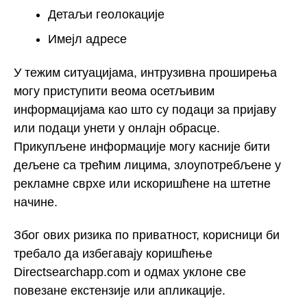
Детаљи геолокације
Имејл адресе
У тежим ситуацијама, интрузивна проширења
могу приступити веома осетљивим
информацијама као што су подаци за пријаву
или подаци унети у онлајн обрасце.
Прикупљене информације могу касније бити
дељене са трећим лицима, злоупотребљене у
рекламне сврхе или искоришћене на штетне
начине.
Због ових ризика по приватност, корисници би
требало да избегавају коришћење
Directsearchapp.com и одмах уклоне све
повезане екстензије или апликације.