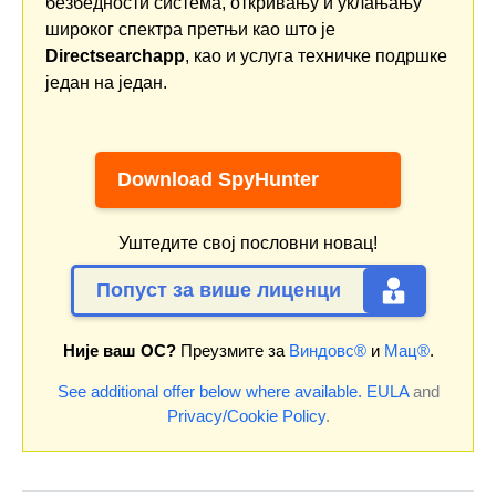
безбедности система, откривању и уклањању
широког спектра претњи као што је
Directsearchapp
, као и услуга техничке подршке
један на један.
Download SpyHunter
Уштедите свој пословни новац!
Попуст за више лиценци
Није ваш ОС?
Преузмите за
Виндовс®
и
Мац®
.
See additional offer below where available.
EULA
and
Privacy/Cookie Policy
.