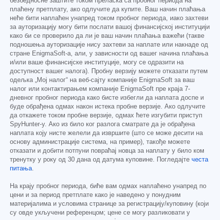
безбедносне заштите током преласка са пробног периода на
плаћену претплату, ако одлучите да купите. Ваш начин плаћања
неће бити наплаћен унапред током пробног периода, иако захтеви
за ауторизацију могу бити послати вашој финансијској институцији
како би се проверило да ли је ваш начин плаћања важећи (такве
подношења ауторизације нису захтеви за наплате или накнаде од
стране EnigmaSoft-а, али, у зависности од вашег начина плаћања
и/или ваше финансијске институције, могу се одразити на
доступност вашег налога). Пробну верзију можете отказати путем
одељка „Мој налог“ на веб-сајту компаније EnigmaSoft за ваш
налог или контактирањем компаније EnigmaSoft пре краја 7-
дневног пробног периода како бисте избегли да наплата доспе и
буде обрађена одмах након истека пробне верзије. Ако одлучите
да откажете током пробне верзије, одмах ћете изгубити приступ
SpyHunter-у. Ако из било ког разлога сматрате да је обрађена
наплата коју нисте желели да извршите (што се може десити на
основу администрације система, на пример), такође можете
отказати и добити потпуни повраћај новца за наплату у било ком
тренутку у року од 30 дана од датума куповине. Погледајте
честа
питања
.
На крају пробног периода, биће вам одмах наплаћено унапред по
цени и за период претплате како је наведено у понудним
материјалима и условима странице за регистрацију/куповину (који
су овде укључени референцом; цене се могу разликовати у