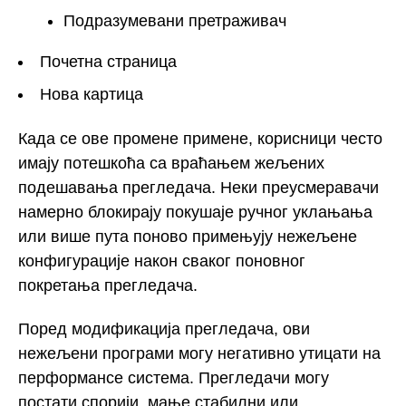
Подразумевани претраживач
Почетна страница
Нова картица
Када се ове промене примене, корисници често
имају потешкоћа са враћањем жељених
подешавања прегледача. Неки преусмеравачи
намерно блокирају покушаје ручног уклањања
или више пута поново примењују нежељене
конфигурације након сваког поновног
покретања прегледача.
Поред модификација прегледача, ови
нежељени програми могу негативно утицати на
перформансе система. Прегледачи могу
постати спорији, мање стабилни или