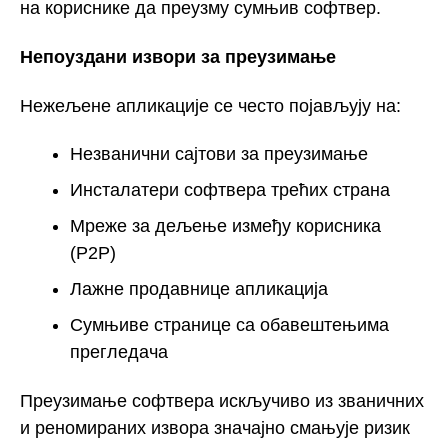
на кориснике да преузму сумњив софтвер.
Непоуздани извори за преузимање
Нежељене апликације се често појављују на:
Незванични сајтови за преузимање
Инсталатери софтвера трећих страна
Мреже за дељење између корисника
(P2P)
Лажне продавнице апликација
Сумњиве странице са обавештењима
прегледача
Преузимање софтвера искључиво из званичних
и реномираних извора значајно смањује ризик