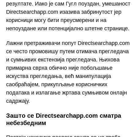
резултате. Иако је сам Гугл поуздан, умешаност
Directsearchapp.com изазива забринутост јер
корисници могу бити преусмерени и на
непоуздане или потенцијално штетне странице.
Лажни претраживачи попут Directsearchapp.com
се често промовишу путем отимача прегледача
и сумњивих екстензија прегледача. Њихова
примарна сврха обично није побољшање
искуства прегледања, већ манипулација
саобраћајем, прикупљање корисничких
података и излагање жртава сумњивом онлајн
садржају.
Зашто се Directsearchapp.com сматра
небезбедним