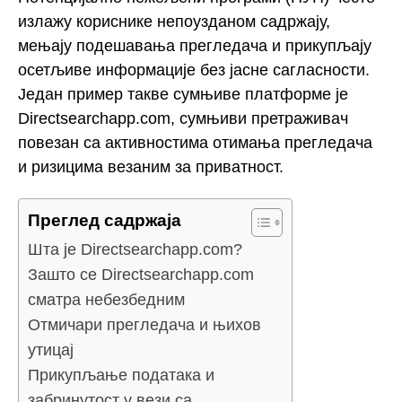
излажу кориснике непоузданом садржају,
мењају подешавања прегледача и прикупљају
осетљиве информације без јасне сагласности.
Један пример такве сумњиве платформе је
Directsearchapp.com, сумњиви претраживач
повезан са активностима отимања прегледача
и ризицима везаним за приватност.
Преглед садржаја
Шта је Directsearchapp.com?
Зашто се Directsearchapp.com
сматра небезбедним
Отмичари прегледача и њихов
утицај
Прикупљање података и
забринутост у вези са