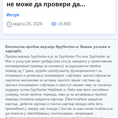
не може да провери да...
Иссуе
марта 20, 2026
19,883
Бесплатна пробна верзија SpyHunter-а: Важни услови и
одредбе
Пробна верзија SpyHunter-а је за SpyHunter Pro или SpyHunter за
Mac и укључује више уређаја (као што је наведено у промотивним
материјалима/страници за куповину) за једнократни пробни
период од 7 дана, нудећи свеобухватну функционалност за
откривање и уклањање злонамерног софтвера, високо ефикасне
заштитне механизме за активну заштиту вашег система од
претњи злонамерног софтвера и приступ нашем тиму за техничку
подршку путем SpyHunter HelpDesk-а. Неће вам бити наплаћено
унапред током пробног периода, иако је за активирање пробног
периода потребна кредитна картица. (Претплаћене кредитне
картице, дебитне картице и поклон картице можда неће бити
прихваћене у оквиру ове понуде.) Захтев за ваш начин плаћања је
да помогне у обезбеђивању континуиране, непрекидне