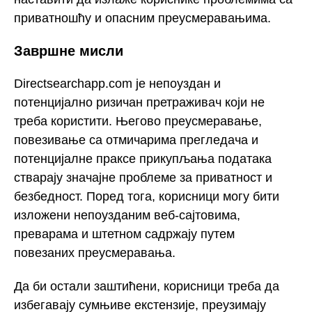
приватношћу и опасним преусмеравањима.
Завршне мисли
Directsearchapp.com је непоуздан и
потенцијално ризичан претраживач који не
треба користити. Његово преусмеравање,
повезивање са отмичарима прегледача и
потенцијалне праксе прикупљања података
стварају значајне проблеме за приватност и
безбедност. Поред тога, корисници могу бити
изложени непоузданим веб-сајтовима,
преварама и штетном садржају путем
повезаних преусмеравања.
Да би остали заштићени, корисници треба да
избегавају сумњиве екстензије, преузимају