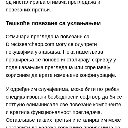
од инсталирања отимача прегледача и
повезаних претњи.
Тешкоће повезане са уклањањем
Отмичари прегледача повезани са
Directsearchapp.com могу се одупрети
покушајима уклањања. Нека наметљива
проширења се поново инсталирају, скривају у
подешавањима прегледача или спречавају
кориснике да врате измењене конфигурације.
У одређеним случајевима, може бити потребан
специјализовани безбедносни софтвер да би се
потпуно елиминисале све повезане компоненте
и вратила функционалност прегледача.
Остављање таквих претњи инсталираним може
наставити да излаже кориснике проблемима са