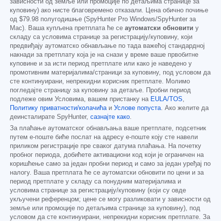
зависности од земље или промоције по детаљима странице за
куповину) ако нисте благовремено отказали. Цена обично почиње
од
$79.98
полугодишње (SpyHunter Pro Windows/SpyHunter за
Mac). Ваша купљена претплата ће се
аутоматски обновити
у
складу са условима странице за регистрацију/куповину, који
предвиђају аутоматско обнављање по тада важећој стандардној
накнади за претплату која је на снази у време ваше првобитне
куповине и за исти период претплате или како је наведено у
промотивним материјалима/страници за куповину, под условом да
сте континуирани, непрекидни корисник претплате. Молимо
погледајте страницу за куповину за детаље. Пробни период
подлеже овим Условима, вашем пристанку на
EULA/TOS
,
Политику приватности/колачића
и
Услове попуста
. Ако желите да
деинсталирате SpyHunter,
сазнајте како
.
За плаћање аутоматског обнављања ваше претплате, подсетник
путем е-поште биће послат на адресу е-поште коју сте навели
приликом регистрације пре сваког датума плаћања. На почетку
пробног периода, добићете активациони код који је ограничен на
коришћење само за један пробни период и само за један уређај по
налогу. Ваша претплата ће се аутоматски обновити по цени и за
период претплате у складу са понудним материјалима и
условима странице за регистрацију/куповину (који су овде
укључени референцом; цене се могу разликовати у зависности од
земље или промоције по детаљима странице за куповину), под
условом да сте континуирани, непрекидни корисник претплате. За