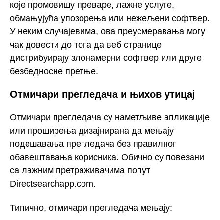
које промовишу преваре, лажне услуге,
обмањујућа упозорења или нежељени софтвер.
У неким случајевима, ова преусмеравања могу
чак довести до тога да веб странице
дистрибуирају злонамерни софтвер или друге
безбедносне претње.
Отмичари прегледача и њихов утицај
Отмичари прегледача су наметљиве апликације
или проширења дизајнирана да мењају
подешавања прегледача без правилног
обавештавања корисника. Обично су повезани
са лажним претраживачима попут
Directsearchapp.com.
Типично, отмичари прегледача мењају: