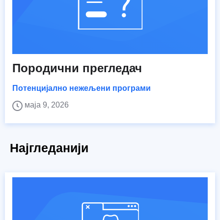
Породични прегледач
Потенцијално нежељени програми
маја 9, 2026
Најгледанији