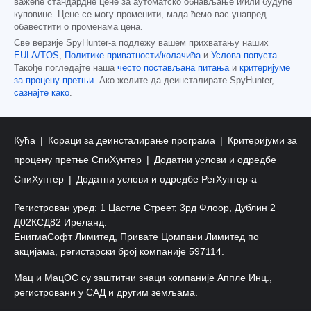
важеће стандардне цене за аутоматско обнављање и/или будуће
куповине. Цене се могу променити, мада ћемо вас унапред
обавестити о променама цена.
Све верзије SpyHunter-а подлежу вашем прихватању наших
EULA/TOS
,
Политике приватности/колачића
и
Услова попуста
.
Такође погледајте наша
често постављана питања
и
критеријуме
за процену претњи
. Ако желите да деинсталирате SpyHunter,
сазнајте како
.
Кућа
Кораци за деинсталирање програма
Критеријуми за
процену претње СпиХунтер
Додатни услови и одредбе
СпиХунтер
Додатни услови и одредбе РегХунтер-а
Регистрован уред: 1 Цастле Стреет, 3рд Флоор, Дублин 2
Д02КСД82 Иреланд.
ЕнигмаСофт Лимитед, Привате Цомпани Лимитед по
акцијама, регистарски број компаније 597114.
Мац и МацОС су заштитни знаци компаније Аппле Инц.,
регистровани у САД и другим земљама.