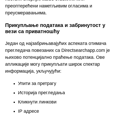
преоптерећени наметљивим огласима и
преусмеравањима.
Прикупљање података и забринутост у
вези са приватношћу
Један од најзабрињавајућих аспеката отимача
прегледача повезаних са Directsearchapp.com је
њихово потенцијално праћење података. Ове
апликације могу прикупљати широк спектар
информација, укључујући:
Упити за претрагу
Историја прегледања
Кликнути линкови
IP адресе