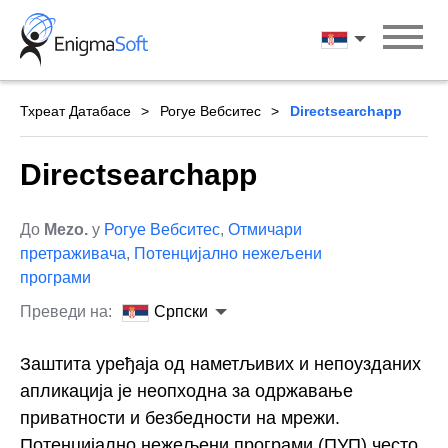
Skip
to
Српски
content
Тхреат Датабасе
Рогуе Вебситес
Directsearchapp
Directsearchapp
До
Mezo.
у
Рогуе Вебситес
,
Отмичари
претраживача
,
Потенцијално нежељени
програми
Преведи на:
Српски
Заштита уређаја од наметљивих и непоузданих
апликација је неопходна за одржавање
приватности и безбедности на мрежи.
Потенцијално нежељени програми (ПУП) често