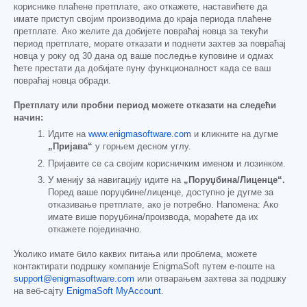
кориснике плаћене претплате, ако откажете, наставићете да
имате приступ својим производима до краја периода плаћене
претплате. Ако желите да добијете повраћај новца за текући
период претплате, морате отказати и поднети захтев за повраћај
новца у року од 30 дана од ваше последње куповине и одмах
ћете престати да добијате пуну функционалност када се ваш
повраћај новца обради.
Претплату или пробни период можете отказати на следећи
начин:
Идите на
www.enigmasoftware.com
и кликните на дугме
„Пријава“
у горњем десном углу.
Пријавите се са својим корисничким именом и лозинком.
У менију за навигацију идите на
„Поруџбина/Лиценце“.
Поред ваше поруџбине/лиценце, доступно је дугме за
отказивање претплате, ако је потребно. Напомена: Ако
имате више поруџбина/производа, мораћете да их
откажете појединачно.
Уколико имате било каквих питања или проблема, можете
контактирати подршку компаније EnigmaSoft путем е-поште на
support@enigmasoftware.com
или отварањем захтева за подршку
на веб-сајту
EnigmaSoft MyAccount
.
------