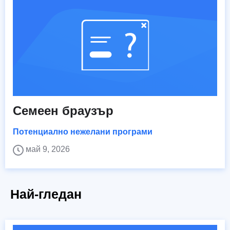
Семеен браузър
Потенциално нежелани програми
май 9, 2026
Най-гледан