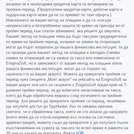
въпреки че е необходима кредитна карта за активиране на
пробния период. (Предплатени кредитни карти, дебитни карти и
подаръчни карти може да не се приемат по тази оферта.)
Изискването за вашия метод на плащане е да се осигури
непрекъсната и безпроблемна защита по време на прехода ви от
пробен период към платен абонамент, ако решите да закупите.
Вашият метод на плащане няма да бъде таксуван предварително
по време на пробния период, въпреки че заявки за оторизация
могат да бъдат изпратени до вашата финансова институция, за да
се провери дали вашият метод на плащане е валиден (такива
заявки за оторизация не са заявки за такси или комисионни от
EnigmaSoft, но в зависимост от вашия метод на плащане и/или
вашата финансова институция, могат да се отразят на
наличността на вашия акаунт). Можете да прекратите пробния си
период чрез секцията „Моят акаунт“ на уебсайта на EnigmaSoft за
вашия акаунт или като се свържете с EnigmaSoft преди края на 7-
дневния пробен период, за да избегнете начисляване на такса,
която да бъде обработена веднага след изтичането на пробния
период. Ако решите да прекратите пробния си период, незабавно
ще загубите достъп до SpyHunter. Ако по някаква причина
смятате, че е обработена такса, която не сте искали да направите
(което може да се случи например въз основа на системна
администрация), можете също да прекратите и да получите пълно
възстановяване на сумата за таксата по всяко време в рамките на
30 дни от датата на покупката. Вижте
ЧЗВ
.