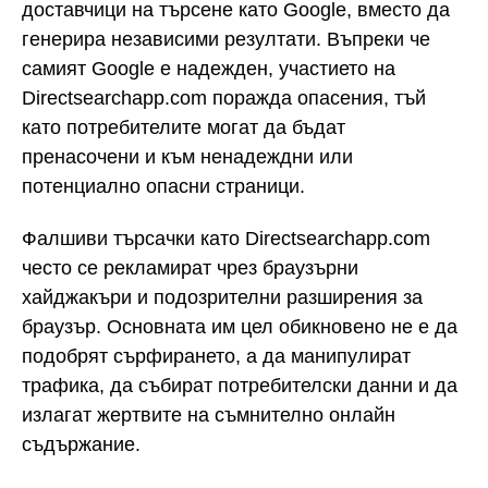
доставчици на търсене като Google, вместо да
генерира независими резултати. Въпреки че
самият Google е надежден, участието на
Directsearchapp.com поражда опасения, тъй
като потребителите могат да бъдат
пренасочени и към ненадеждни или
потенциално опасни страници.
Фалшиви търсачки като Directsearchapp.com
често се рекламират чрез браузърни
хайджакъри и подозрителни разширения за
браузър. Основната им цел обикновено не е да
подобрят сърфирането, а да манипулират
трафика, да събират потребителски данни и да
излагат жертвите на съмнително онлайн
съдържание.