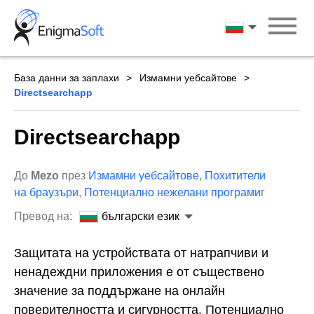
Skip
to
български ези
content
База данни за заплахи
Измамни уебсайтове
Directsearchapp
Directsearchapp
До
Mezo
през
Измамни уебсайтове
,
Похитители
на браузъри
,
Потенциално нежелани програми
г
Превод на:
български език
Защитата на устройствата от натрапчиви и
ненадеждни приложения е от съществено
значение за поддържане на онлайн
поверителността и сигурността. Потенциално