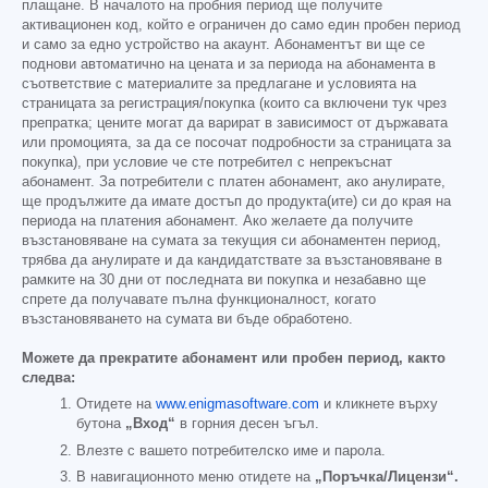
плащане. В началото на пробния период ще получите
активационен код, който е ограничен до само един пробен период
и само за едно устройство на акаунт. Абонаментът ви ще се
поднови автоматично на цената и за периода на абонамента в
съответствие с материалите за предлагане и условията на
страницата за регистрация/покупка (които са включени тук чрез
препратка; цените могат да варират в зависимост от държавата
или промоцията, за да се посочат подробности за страницата за
покупка), при условие че сте потребител с непрекъснат
абонамент. За потребители с платен абонамент, ако анулирате,
ще продължите да имате достъп до продукта(ите) си до края на
периода на платения абонамент. Ако желаете да получите
възстановяване на сумата за текущия си абонаментен период,
трябва да анулирате и да кандидатствате за възстановяване в
рамките на 30 дни от последната ви покупка и незабавно ще
спрете да получавате пълна функционалност, когато
възстановяването на сумата ви бъде обработено.
Можете да прекратите абонамент или пробен период, както
следва:
Отидете на
www.enigmasoftware.com
и кликнете върху
бутона
„Вход“
в горния десен ъгъл.
Влезте с вашето потребителско име и парола.
В навигационното меню отидете на
„Поръчка/Лицензи“.