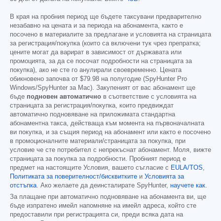
В края на пробния период ще бъдете таксувани предварително
незабавно на цената и за периода на абонамента, както е
посочено в материалите за предлагане и условията на страницата
за регистрация/покупка (които са включени тук чрез препратка;
цените могат да варират в зависимост от държавата или
промоцията, за да се посочат подробности на страницата за
покупка), ако не сте го анулирали своевременно. Цената
обикновено започва от
$79.98
на полугодие (SpyHunter Pro
Windows/SpyHunter за Mac). Закупеният от вас абонамент ще
бъде
подновен автоматично
в съответствие с условията на
страницата за регистрация/покупка, които предвиждат
автоматично подновяване на приложимата стандартна
абонаментна такса, действаща към момента на първоначалната
ви покупка, и за същия период на абонамент или както е посочено
в промоционалните материали/страницата за покупка, при
условие че сте потребител с непрекъснат абонамент. Моля, вижте
страницата за покупка за подробности. Пробният период е
предмет на настоящите Условия, вашето съгласие с
EULA/TOS
,
Политиката за поверителност/бисквитките
и
Условията за
отстъпка
. Ако желаете да деинсталирате SpyHunter,
научете как
.
За плащане при автоматично подновяване на абонамента ви, ще
бъде изпратено имейл напомняне на имейл адреса, който сте
предоставили при регистрацията си, преди всяка дата на