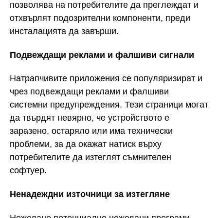
позволява на потребителите да преглеждат и
отхвърлят подозрителни компоненти, преди
инсталацията да завърши.
Подвеждащи реклами и фалшиви сигнали
Натрапчивите приложения се популяризират и
чрез подвеждащи реклами и фалшиви
системни предупреждения. Тези страници могат
да твърдят невярно, че устройството е
заразено, остаряло или има технически
проблеми, за да окажат натиск върху
потребителите да изтеглят съмнителен
софтуер.
Ненадеждни източници за изтегляне
Нежелано потенциално нежелани програми