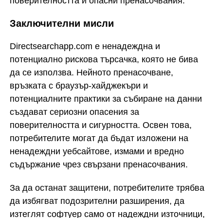
поверителността и опасни пренасочвания.
Заключителни мисли
Directsearchapp.com е ненадеждна и
потенциално рискова търсачка, която не бива
да се използва. Нейното пренасочване,
връзката с браузър-хайджекъри и
потенциалните практики за събиране на данни
създават сериозни опасения за
поверителността и сигурността. Освен това,
потребителите могат да бъдат изложени на
ненадеждни уебсайтове, измами и вредно
съдържание чрез свързани пренасочвания.
За да останат защитени, потребителите трябва
да избягват подозрителни разширения, да
изтеглят софтуер само от надеждни източници,