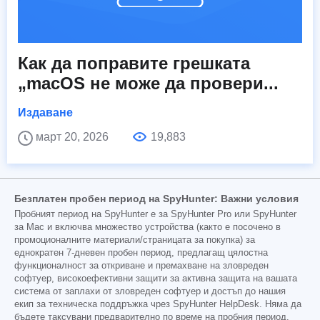
Как да поправите грешката
„macOS не може да провери...
Издаване
март 20, 2026
19,883
Безплатен пробен период на SpyHunter: Важни условия
Пробният период на SpyHunter е за SpyHunter Pro или SpyHunter
за Mac и включва множество устройства (както е посочено в
промоционалните материали/страницата за покупка) за
еднократен 7-дневен пробен период, предлагащ цялостна
функционалност за откриване и премахване на зловреден
софтуер, високоефективни защити за активна защита на вашата
система от заплахи от зловреден софтуер и достъп до нашия
екип за техническа поддръжка чрез SpyHunter HelpDesk. Няма да
бъдете таксувани предварително по време на пробния период,