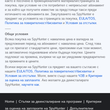
както е посочено в промоционалните материали/страницата за
покупка, при условие че сте потребител с непрекъснат абонамент
и за който ще получите известие за предстоящи такси преди
изтичането на абонамента ви. Закупуването на SpyHunter е
предмет на условията на страницата за покупка,
EULA/TOS
,
Политика за поверителност/бисквитки
и
Условия за отстъпки
.
------
Общи условия
Всяка покупка на SpyHunter с намалена цена е валидна за
предложения период на абонамент с намалена цена. След това
ще се прилагат стандартните цени, приложими към този момент,
за автоматично подновяване и/или бъдещи покупки. Цените
подлежат на промяна, въпреки че ще ви уведомим предварително
за промените в цените.
Всички версии на SpyHunter са предмет на вашето съгласие с
нашите
EULA/TOS
,
Политика за поверителност/бисквитки
и
Условия за отстъпки
. Моля, вижте също нашите
ЧЗВ
и
Критерии
за оценка на заплахите
. Ако желаете да деинсталирате
SpyHunter,
научете как
.
Home
Стъпки за деинсталиране на програми
Критерии
за оценка на заплахите на SpyHunter
Допълнителни