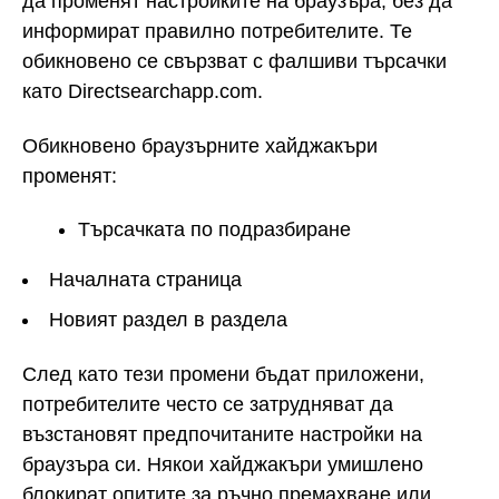
да променят настройките на браузъра, без да
информират правилно потребителите. Те
обикновено се свързват с фалшиви търсачки
като Directsearchapp.com.
Обикновено браузърните хайджакъри
променят:
Търсачката по подразбиране
Началната страница
Новият раздел в раздела
След като тези промени бъдат приложени,
потребителите често се затрудняват да
възстановят предпочитаните настройки на
браузъра си. Някои хайджакъри умишлено
блокират опитите за ръчно премахване или