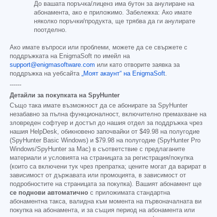
До вашата поръчка/лиценз има бутон за анулиране на
абонамента, ако е приложимо. Забележка: Ако имате
няколко поръчки/продукта, ще трябва да ги анулирате
поотделно.
Ако имате въпроси или проблеми, можете да се свържете с
поддръжката на EnigmaSoft по имейл на
support@enigmasoftware.com
или като отворите заявка за
поддръжка на уебсайта
„Моят акаунт“ на EnigmaSoft
.
------
Детайли за покупката на SpyHunter
Също така имате възможност да се абонирате за SpyHunter
незабавно за пълна функционалност, включително премахване на
зловреден софтуер и достъп до нашия отдел за поддръжка чрез
нашия HelpDesk, обикновено започвайки от
$49.98
на полугодие
(SpyHunter Basic Windows) и
$79.98
на полугодие (SpyHunter Pro
Windows/SpyHunter за Mac) в съответствие с предлаганите
материали и условията на страницата за регистрация/покупка
(които са включени тук чрез препратка; цените могат да варират в
зависимост от държавата или промоцията, в зависимост от
подробностите на страницата за покупка). Вашият абонамент ще
се поднови автоматично
с приложимата стандартна
абонаментна такса, валидна към момента на първоначалната ви
покупка на абонамента, и за същия период на абонамента или