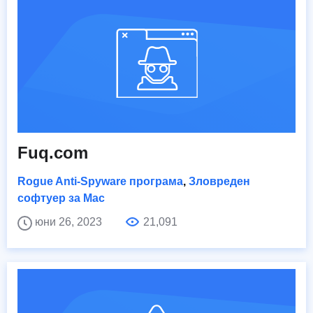
Fuq.com
Rogue Anti-Spyware програма
,
Зловреден
софтуер за Mac
юни 26, 2023
21,091