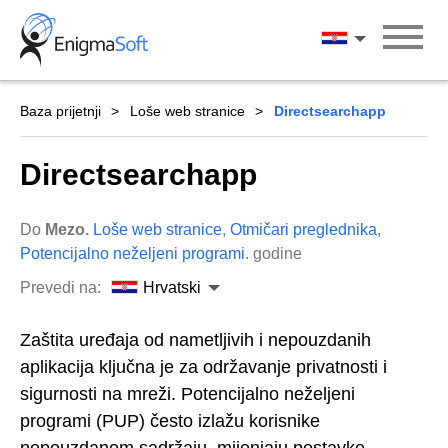
Skip
to
Hrvatski
content
Baza prijetnji
Loše web stranice
Directsearchapp
Directsearchapp
Do
Mezo.
Loše web stranice
,
Otmičari preglednika
,
Potencijalno neželjeni programi
. godine
Prevedi na:
Hrvatski
Zaštita uređaja od nametljivih i nepouzdanih
aplikacija ključna je za održavanje privatnosti i
sigurnosti na mreži. Potencijalno neželjeni
programi (PUP) često izlažu korisnike
nepouzdanom sadržaju, mijenjaju postavke