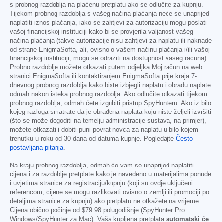
s probnog razdoblja na plaćenu pretplatu ako se odlučite za kupnju.
Tijekom probnog razdoblja s vašeg načina plaćanja neće se unaprijed
naplatiti iznos plaćanja, iako se zahtjevi za autorizaciju mogu poslati
vašoj financijskoj instituciji kako bi se provjerila valjanost vašeg
načina plaćanja (takve autorizacije nisu zahtjevi za naplatu ili naknade
od strane EnigmaSofta, ali, ovisno o vašem načinu plaćanja i/ili vašoj
financijskoj instituciji, mogu se odraziti na dostupnost vašeg računa).
Probno razdoblje možete otkazati putem odjeljka Moj račun na web
stranici EnigmaSofta ili kontaktiranjem EnigmaSofta prije kraja 7-
dnevnog probnog razdoblja kako biste izbjegli naplatu i obradu naplate
odmah nakon isteka probnog razdoblja. Ako odlučite otkazati tijekom
probnog razdoblja, odmah ćete izgubiti pristup SpyHunteru. Ako iz bilo
kojeg razloga smatrate da je obrađena naplata koju niste željeli izvršiti
(što se može dogoditi na temelju administracije sustava, na primjer),
možete otkazati i dobiti puni povrat novca za naplatu u bilo kojem
trenutku u roku od 30 dana od datuma kupnje. Pogledajte
Često
postavljana pitanja
.
Na kraju probnog razdoblja, odmah će vam se unaprijed naplatiti
cijena i za razdoblje pretplate kako je navedeno u materijalima ponude
i uvjetima stranice za registraciju/kupnju (koji su ovdje uključeni
referencom; cijene se mogu razlikovati ovisno o zemlji ili promociji po
detaljima stranice za kupnju) ako pretplatu ne otkažete na vrijeme.
Cijena obično počinje od
$79.98
polugodišnje (SpyHunter Pro
Windows/SpyHunter za Mac). Vaša kupljena pretplata
automatski će