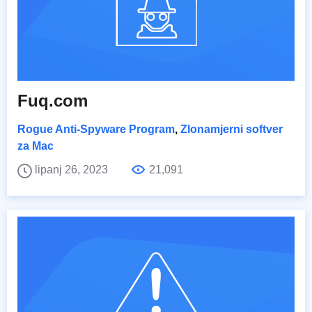
Fuq.com
Rogue Anti-Spyware Program
,
Zlonamjerni softver
za Mac
lipanj 26, 2023
21,091