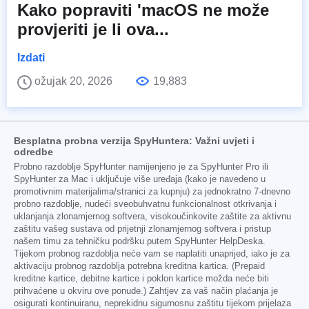
Kako popraviti 'macOS ne može
provjeriti je li ova...
Izdati
ožujak 20, 2026
19,883
Besplatna probna verzija SpyHuntera: Važni uvjeti i
odredbe
Probno razdoblje SpyHunter namijenjeno je za SpyHunter Pro ili
SpyHunter za Mac i uključuje više uređaja (kako je navedeno u
promotivnim materijalima/stranici za kupnju) za jednokratno 7-dnevno
probno razdoblje, nudeći sveobuhvatnu funkcionalnost otkrivanja i
uklanjanja zlonamjernog softvera, visokoučinkovite zaštite za aktivnu
zaštitu vašeg sustava od prijetnji zlonamjernog softvera i pristup
našem timu za tehničku podršku putem SpyHunter HelpDeska.
Tijekom probnog razdoblja neće vam se naplatiti unaprijed, iako je za
aktivaciju probnog razdoblja potrebna kreditna kartica. (Prepaid
kreditne kartice, debitne kartice i poklon kartice možda neće biti
prihvaćene u okviru ove ponude.) Zahtjev za vaš način plaćanja je
osigurati kontinuiranu, neprekidnu sigurnosnu zaštitu tijekom prijelaza