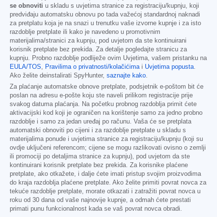
se obnoviti
u skladu s uvjetima stranice za registraciju/kupnju, koji
predviđaju automatsku obnovu po tada važećoj standardnoj naknadi
za pretplatu koja je na snazi u trenutku vaše izvorne kupnje i za isto
razdoblje pretplate ili kako je navedeno u promotivnim
materijalima/stranici za kupnju, pod uvjetom da ste kontinuirani
korisnik pretplate bez prekida. Za detalje pogledajte stranicu za
kupnju. Probno razdoblje podliježe ovim Uvjetima, vašem pristanku na
EULA/TOS
,
Pravilima o privatnosti/kolačićima
i
Uvjetima popusta
.
Ako želite deinstalirati SpyHunter,
saznajte kako
.
Za plaćanje automatske obnove pretplate, podsjetnik e-poštom bit će
poslan na adresu e-pošte koju ste naveli prilikom registracije prije
svakog datuma plaćanja. Na početku probnog razdoblja primit ćete
aktivacijski kod koji je ograničen na korištenje samo za jedno probno
razdoblje i samo za jedan uređaj po računu. Vaša će se pretplata
automatski obnoviti po cijeni i za razdoblje pretplate u skladu s
materijalima ponude i uvjetima stranice za registraciju/kupnju (koji su
ovdje uključeni referencom; cijene se mogu razlikovati ovisno o zemlji
ili promociji po detaljima stranice za kupnju), pod uvjetom da ste
kontinuirani korisnik pretplate bez prekida. Za korisnike plaćene
pretplate, ako otkažete, i dalje ćete imati pristup svojim proizvodima
do kraja razdoblja plaćene pretplate. Ako želite primiti povrat novca za
tekuće razdoblje pretplate, morate otkazati i zatražiti povrat novca u
roku od 30 dana od vaše najnovije kupnje, a odmah ćete prestati
primati punu funkcionalnost kada se vaš povrat novca obradi.