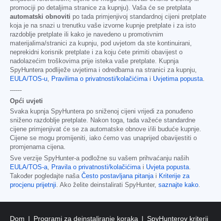
promociji po detaljima stranice za kupnju). Vaša će se pretplata
automatski obnoviti
po tada primjenjivoj standardnoj cijeni pretplate
koja je na snazi u trenutku vaše izvorne kupnje pretplate i za isto
razdoblje pretplate ili kako je navedeno u promotivnim
materijalima/stranici za kupnju, pod uvjetom da ste kontinuirani,
neprekidni korisnik pretplate i za koju ćete primiti obavijest o
nadolazećim troškovima prije isteka vaše pretplate. Kupnja
SpyHuntera podliježe uvjetima i odredbama na stranici za kupnju,
EULA/TOS-u
,
Pravilima o privatnosti/kolačićima
i
Uvjetima popusta
.
------
Opći uvjeti
Svaka kupnja SpyHuntera po sniženoj cijeni vrijedi za ponuđeno
sniženo razdoblje pretplate. Nakon toga, tada važeće standardne
cijene primjenjivat će se za automatske obnove i/ili buduće kupnje.
Cijene se mogu promijeniti, iako ćemo vas unaprijed obavijestiti o
promjenama cijena.
Sve verzije SpyHunter-a podložne su vašem prihvaćanju naših
EULA/TOS-a
,
Pravila o privatnosti/kolačićima
i
Uvjeta popusta
.
Također pogledajte naša
Često postavljana pitanja
i
Kriterije za
procjenu prijetnji
. Ako želite deinstalirati SpyHunter,
saznajte kako
.
Dom
Programi za deinstaliranje koraka
SpyHunterov kriterij