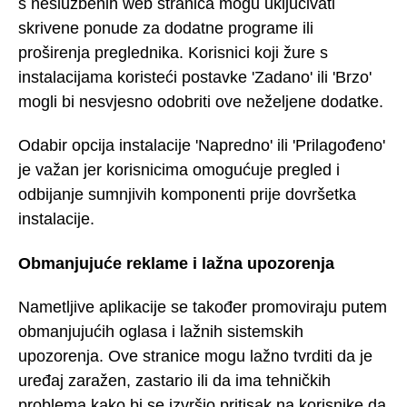
s neslužbenih web stranica mogu uključivati
skrivene ponude za dodatne programe ili
proširenja preglednika. Korisnici koji žure s
instalacijama koristeći postavke 'Zadano' ili 'Brzo'
mogli bi nesvjesno odobriti ove neželjene dodatke.
Odabir opcija instalacije 'Napredno' ili 'Prilagođeno'
je važan jer korisnicima omogućuje pregled i
odbijanje sumnjivih komponenti prije dovršetka
instalacije.
Obmanjujuće reklame i lažna upozorenja
Nametljive aplikacije se također promoviraju putem
obmanjujućih oglasa i lažnih sistemskih
upozorenja. Ove stranice mogu lažno tvrditi da je
uređaj zaražen, zastario ili da ima tehničkih
problema kako bi se izvršio pritisak na korisnike da