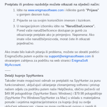
Pretplatu ili probno razdoblje možete otkazati na sljedeći način:
Idite na
www.enigmasoftware.com
i kliknite gumb
"Prijava"
u gornjem desnom kutu.
Prijavite se sa svojim korisničkim imenom i lozinkom.
U navigacijskom izborniku idite na
"Narudžba/Licence".
Pored vaše narudžbe/licence dostupan je gumb za
otkazivanje pretplate ako je primjenjivo. Napomena: Ako
imate više narudžbi/proizvoda, morat ćete ih otkazati
pojedinačno.
Ako imate bilo kakvih pitanja ili problema, možete se obratiti podršci
EnigmaSofta putem e-pošte na
support@enigmasoftware.com
ili
otvaranjem zahtjeva za podršku na web stranici
EnigmaSoft
MyAccount
.
------
Detalji kupnje SpyHuntera
Također imate mogućnost odmah se pretplatiti na SpyHunter za punu
funkcionalnost, uključujući uklanjanje zlonamjernog softvera i pristup
našem odjelu za podršku putem naše HelpDeska, obično počevši od
$49.98
polugodišnje (SpyHunter Basic Windows) i
$79.98
polugodišnje
(SpyHunter Pro Windows/SpyHunter za Mac) u skladu s materijalima
ponude i uvjetima registracije/stranice za kupnju (koji su ovdje
uključeni referencom; cijene se mogu razlikovati ovisno o zemlji ili