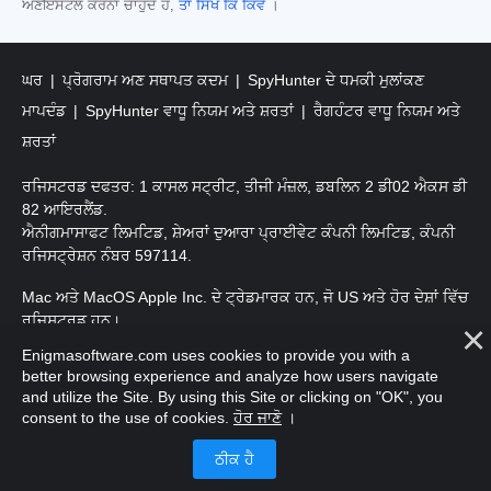
ਅਣਇੰਸਟੌਲ ਕਰਨਾ ਚਾਹੁੰਦੇ ਹੋ,
ਤਾਂ ਸਿੱਖੋ ਕਿ ਕਿਵੇਂ
।
ਘਰ
ਪ੍ਰੋਗਰਾਮ ਅਣ ਸਥਾਪਤ ਕਦਮ
SpyHunter ਦੇ ਧਮਕੀ ਮੁਲਾਂਕਣ
ਮਾਪਦੰਡ
SpyHunter ਵਾਧੂ ਨਿਯਮ ਅਤੇ ਸ਼ਰਤਾਂ
ਰੈਗਹੰਟਰ ਵਾਧੂ ਨਿਯਮ ਅਤੇ
ਸ਼ਰਤਾਂ
ਰਜਿਸਟਰਡ ਦਫਤਰ: 1 ਕਾਸਲ ਸਟ੍ਰੀਟ, ਤੀਜੀ ਮੰਜ਼ਲ, ਡਬਲਿਨ 2 ਡੀ02 ਐਕਸ ਡੀ
82 ਆਇਰਲੈਂਡ.
ਐਨੀਗਮਾਸਾਫਟ ਲਿਮਟਿਡ, ਸ਼ੇਅਰਾਂ ਦੁਆਰਾ ਪ੍ਰਾਈਵੇਟ ਕੰਪਨੀ ਲਿਮਟਿਡ, ਕੰਪਨੀ
ਰਜਿਸਟ੍ਰੇਸ਼ਨ ਨੰਬਰ 597114.
Mac ਅਤੇ MacOS Apple Inc. ਦੇ ਟ੍ਰੇਡਮਾਰਕ ਹਨ, ਜੋ US ਅਤੇ ਹੋਰ ਦੇਸ਼ਾਂ ਵਿੱਚ
ਰਜਿਸਟਰਡ ਹਨ।
Enigmasoftware.com uses cookies to provide you with a
ਕਾਪੀਰਾਈਟ 2016-
2026
. ਐਨੀਗਮਾਸੋਫਟ ਲਿਮਟਿਡ ਸਾਰੇ ਹੱਕ ਰਾਖਵੇਂ ਹਨ.
better browsing experience and analyze how users navigate
and utilize the Site. By using this Site or clicking on "OK", you
consent to the use of cookies.
ਹੋਰ ਜਾਣੋ
।