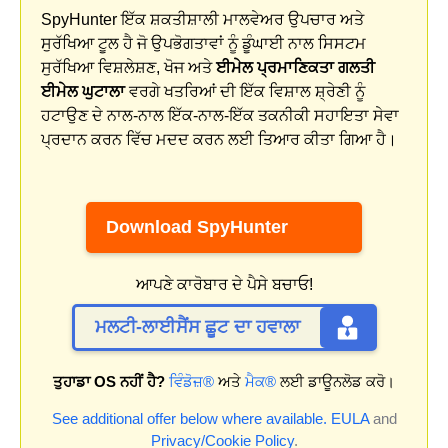
SpyHunter ਇੱਕ ਸ਼ਕਤੀਸ਼ਾਲੀ ਮਾਲਵੇਅਰ ਉਪਚਾਰ ਅਤੇ
ਸੁਰੱਖਿਆ ਟੂਲ ਹੈ ਜੋ ਉਪਭੋਗਤਾਵਾਂ ਨੂੰ ਡੂੰਘਾਈ ਨਾਲ ਸਿਸਟਮ
ਸੁਰੱਖਿਆ ਵਿਸ਼ਲੇਸ਼ਣ, ਖੋਜ ਅਤੇ
ਈਮੇਲ ਪ੍ਰਮਾਣਿਕਤਾ ਗਲਤੀ
ਈਮੇਲ ਘੁਟਾਲਾ
ਵਰਗੇ ਖਤਰਿਆਂ ਦੀ ਇੱਕ ਵਿਸ਼ਾਲ ਸ਼੍ਰੇਣੀ ਨੂੰ
ਹਟਾਉਣ ਦੇ ਨਾਲ-ਨਾਲ ਇੱਕ-ਨਾਲ-ਇੱਕ ਤਕਨੀਕੀ ਸਹਾਇਤਾ ਸੇਵਾ
ਪ੍ਰਦਾਨ ਕਰਨ ਵਿੱਚ ਮਦਦ ਕਰਨ ਲਈ ਤਿਆਰ ਕੀਤਾ ਗਿਆ ਹੈ।
Download SpyHunter
ਆਪਣੇ ਕਾਰੋਬਾਰ ਦੇ ਪੈਸੇ ਬਚਾਓ!
ਮਲਟੀ-ਲਾਈਸੈਂਸ ਛੂਟ ਦਾ ਹਵਾਲਾ
ਤੁਹਾਡਾ OS ਨਹੀਂ ਹੈ?
ਵਿੰਡੋਜ਼®
ਅਤੇ
ਮੈਕ®
ਲਈ ਡਾਊਨਲੋਡ ਕਰੋ।
See additional offer below where available.
EULA
and
Privacy/Cookie Policy
.