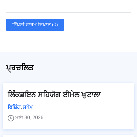
ਟਿੱਪਣੀ ਫਾਰਮ ਦਿਖਾਓ (0)
ਪ੍ਰਚਲਿਤ
ਲਿੰਕਡਇਨ ਸਹਿਯੋਗ ਈਮੇਲ ਘੁਟਾਲਾ
ਫਿਸ਼ਿੰਗ
,
ਸਪੈਮ
ਮਈ 30, 2026