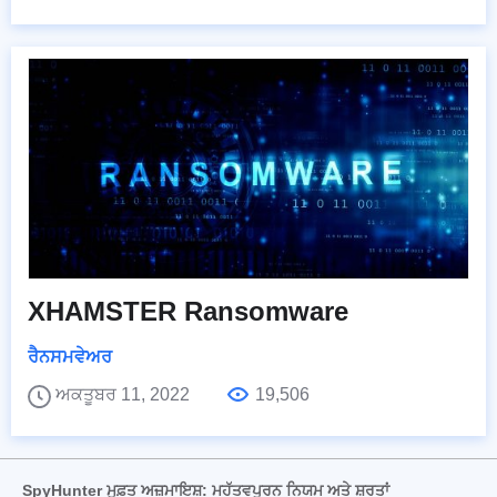
XHAMSTER Ransomware
ਰੈਨਸਮਵੇਅਰ
ਅਕਤੂਬਰ 11, 2022
19,506
SpyHunter ਮੁਫ਼ਤ ਅਜ਼ਮਾਇਸ਼: ਮਹੱਤਵਪੂਰਨ ਨਿਯਮ ਅਤੇ ਸ਼ਰਤਾਂ