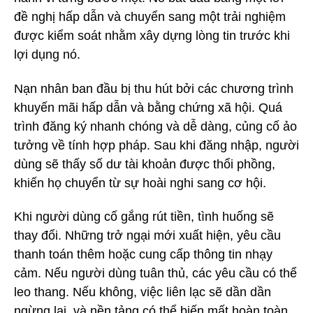
đề nghị hấp dẫn và chuyển sang một trải nghiệm
được kiểm soát nhằm xây dựng lòng tin trước khi
lợi dụng nó.
Nạn nhân ban đầu bị thu hút bởi các chương trình
khuyến mãi hấp dẫn và bằng chứng xã hội. Quá
trình đăng ký nhanh chóng và dễ dàng, củng cố ảo
tưởng về tính hợp pháp. Sau khi đăng nhập, người
dùng sẽ thấy số dư tài khoản được thổi phồng,
khiến họ chuyển từ sự hoài nghi sang cơ hội.
Khi người dùng cố gắng rút tiền, tình huống sẽ
thay đổi. Những trở ngại mới xuất hiện, yêu cầu
thanh toán thêm hoặc cung cấp thông tin nhạy
cảm. Nếu người dùng tuân thủ, các yêu cầu có thể
leo thang. Nếu không, việc liên lạc sẽ dần dần
ngừng lại, và nền tảng có thể biến mất hoàn toàn.