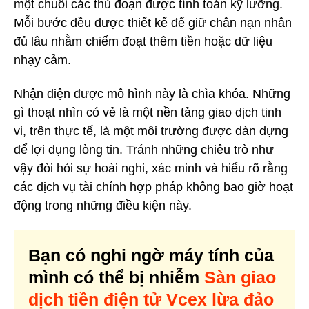
một chuỗi các thủ đoạn được tính toán kỹ lưỡng.
Mỗi bước đều được thiết kế để giữ chân nạn nhân
đủ lâu nhằm chiếm đoạt thêm tiền hoặc dữ liệu
nhạy cảm.
Nhận diện được mô hình này là chìa khóa. Những
gì thoạt nhìn có vẻ là một nền tảng giao dịch tinh
vi, trên thực tế, là một môi trường được dàn dựng
để lợi dụng lòng tin. Tránh những chiêu trò như
vậy đòi hỏi sự hoài nghi, xác minh và hiểu rõ rằng
các dịch vụ tài chính hợp pháp không bao giờ hoạt
động trong những điều kiện này.
Bạn có nghi ngờ máy tính của
mình có thể bị nhiễm
Sàn giao
dịch tiền điện tử Vcex lừa đảo