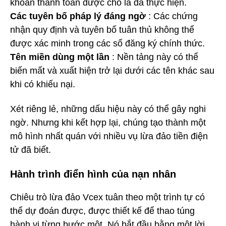
khoản thanh toán được cho là đã thực hiện.
Các tuyên bố pháp lý đáng ngờ
: Các chứng
nhận quy định và tuyên bố tuân thủ không thể
được xác minh trong các sổ đăng ký chính thức.
Tên miền dùng một lần
: Nền tảng này có thể
biến mất và xuất hiện trở lại dưới các tên khác sau
khi có khiếu nại.
Xét riêng lẻ, những dấu hiệu này có thể gây nghi
ngờ. Nhưng khi kết hợp lại, chúng tạo thành một
mô hình nhất quán với nhiều vụ lừa đảo tiền điện
tử đã biết.
Hành trình điển hình của nạn nhân
Chiêu trò lừa đảo Vcex tuân theo một trình tự có
thể dự đoán được, được thiết kế để thao túng
hành vi từng bước một. Nó bắt đầu bằng một lời