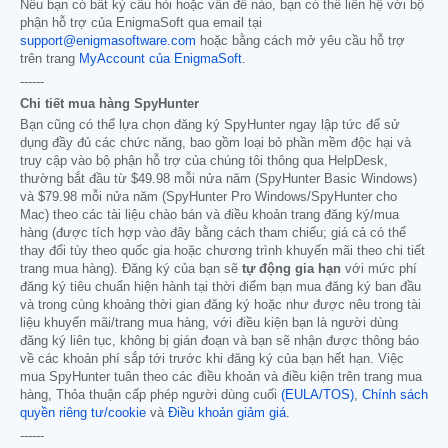
Nếu bạn có bất kỳ câu hỏi hoặc vấn đề nào, bạn có thể liên hệ với bộ
phận hỗ trợ của EnigmaSoft qua email tại
support@enigmasoftware.com
hoặc bằng cách mở yêu cầu hỗ trợ
trên trang
MyAccount của EnigmaSoft
.
------
Chi tiết mua hàng SpyHunter
Bạn cũng có thể lựa chọn đăng ký SpyHunter ngay lập tức để sử
dụng đầy đủ các chức năng, bao gồm loại bỏ phần mềm độc hại và
truy cập vào bộ phận hỗ trợ của chúng tôi thông qua HelpDesk,
thường bắt đầu từ
$49.98
mỗi nửa năm (SpyHunter Basic Windows)
và
$79.98
mỗi nửa năm (SpyHunter Pro Windows/SpyHunter cho
Mac) theo các tài liệu chào bán và điều khoản trang đăng ký/mua
hàng (được tích hợp vào đây bằng cách tham chiếu; giá cả có thể
thay đổi tùy theo quốc gia hoặc chương trình khuyến mãi theo chi tiết
trang mua hàng). Đăng ký của bạn sẽ
tự động gia hạn
với mức phí
đăng ký tiêu chuẩn hiện hành tại thời điểm bạn mua đăng ký ban đầu
và trong cùng khoảng thời gian đăng ký hoặc như được nêu trong tài
liệu khuyến mãi/trang mua hàng, với điều kiện bạn là người dùng
đăng ký liên tục, không bị gián đoạn và bạn sẽ nhận được thông báo
về các khoản phí sắp tới trước khi đăng ký của bạn hết hạn. Việc
mua SpyHunter tuân theo các điều khoản và điều kiện trên trang mua
hàng, Thỏa thuận cấp phép người dùng cuối
(EULA/TOS)
,
Chính sách
quyền riêng tư/cookie
và
Điều khoản giảm giá
.
------