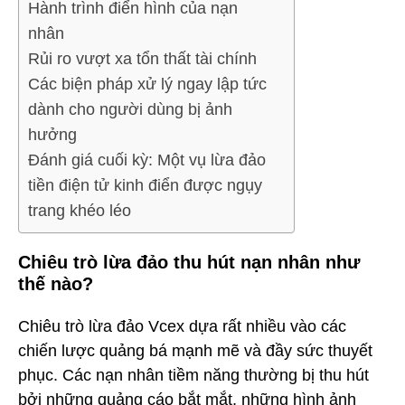
Hành trình điển hình của nạn
nhân
Rủi ro vượt xa tổn thất tài chính
Các biện pháp xử lý ngay lập tức
dành cho người dùng bị ảnh
hưởng
Đánh giá cuối kỳ: Một vụ lừa đảo
tiền điện tử kinh điển được ngụy
trang khéo léo
Chiêu trò lừa đảo thu hút nạn nhân như
thế nào?
Chiêu trò lừa đảo Vcex dựa rất nhiều vào các
chiến lược quảng bá mạnh mẽ và đầy sức thuyết
phục. Các nạn nhân tiềm năng thường bị thu hút
bởi những quảng cáo bắt mắt, những hình ảnh