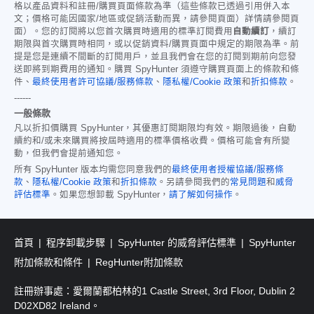
格以產品資料和註冊/購買頁面條款為準（這些條款已透過引用併入本
文；價格可能因國家/地區或促銷活動而異，請參閱頁面）詳情請參閱頁
面）。您的訂閱將以您首次購買時適用的標準訂閱費用
自動續訂
，續訂
期限與首次購買時相同，或以促銷資料/購買頁面中規定的期限為準。前
提是您是連續不間斷的訂閱用戶，並且我們會在您的訂閱到期前向您發
送即將到期費用的通知。購買 SpyHunter 須遵守購買頁面上的條款和條
件、
最終使用者許可協議/服務條款
、
隱私權/Cookie 政策
和
折扣條款
。
------
一般條款
凡以折扣價購買 SpyHunter，其優惠訂閱期限均有效。期限過後，自動
續約和/或未來購買將按屆時適用的標準價格收費。價格可能會有所變
動，但我們會提前通知您。
所有 SpyHunter 版本均需您同意我們的
最終使用者授權協議/服務條
款
、
隱私權/Cookie 政策
和
折扣條款
。另請參閱我們的
常見問題
和
威脅
評估標準
。如果您想卸載 SpyHunter，
請了解如何操作
。
首頁
程序卸載步驟
SpyHunter 的威脅評估標準
SpyHunter
附加條款和條件
RegHunter附加條款
註冊辦事處：愛爾蘭都柏林的1 Castle Street, 3rd Floor, Dublin 2
D02XD82 Ireland。