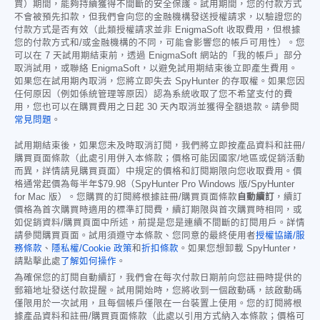
買）期間，能夠持續獲得不間斷的安全保護。試用期間，您的付款方式
不會被預先扣款，但我們會向您的金融機構發送授權請求，以驗證您的
付款方式是否有效（此類授權請求並非 EnigmaSoft 收取費用，但根據
您的付款方式和/或金融機構的不同，可能會影響您的帳戶可用性）。您
可以在 7 天試用期結束前，透過 EnigmaSoft 網站的「我的帳戶」部分
取消試用，或聯絡 EnigmaSoft，以避免試用期結束後立即產生費用。
如果您在試用期內取消，您將立即失去 SpyHunter 的存取權。如果您因
任何原因（例如係統管理等原因）認為系統收取了您不希望支付的費
用，您也可以在購買費用之日起 30 天內取消並獲得全額退款。請參閱
常見問題
。
試用期結束後，如果您未及時取消訂閱，我們將立即按產品資料和註冊/
購買頁面條款（此處引用併入本條款；價格可能因國家/地區或促銷活動
而異，詳情請見購買頁面）中規定的價格和訂閱期限向您收取費用。價
格通常起價為每半年
$79.98
（SpyHunter Pro Windows 版/SpyHunter
for Mac 版）。您購買的訂閱將根據註冊/購買頁面條款
自動續訂
，續訂
價格為首次購買時適用的標準訂閱費，續訂期限與首次購買時相同，或
如促銷資料/購買頁面中所述，前提是您是連續不間斷的訂閱用戶。詳情
請參閱購買頁面。試用須遵守本條款、您同意的最終使用者
授權協議/服
務條款
、
隱私權/Cookie 政策
和
折扣條款
。如果您想卸載 SpyHunter，
請點擊此處
了解如何操作
。
為確保您的訂閱自動續訂，我們會在每次付款日期前向您註冊時提供的
郵箱地址發送付款提醒。試用開始時，您將收到一個啟動碼，該啟動碼
僅限用於一次試用，且每個帳戶僅限在一台裝置上使用。您的訂閱將根
據產品資料和註冊/購買頁面條款（此處以引用方式納入本條款；價格可