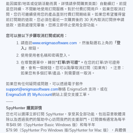
能因國家/地區或促銷活動而異，詳情請參閱購買頁面）自動續訂，前提
是您持續、不間斷地使用訂閱服務。對於付費訂閱用戶，如果您取消訂
閱，您仍可繼續使用您的產品直到付費訂閱期結束。如果您希望獲得當
前訂閱期的退款，您必須在最近一次購買後的 30 天內取消訂閱併申請
退款，退款處理完畢後，您將立即停止使用全部功能。
您可以按以下步驟取消訂閱或試用：
請造訪
www.enigmasoftware.com
，然後點選右上角的
「登
入」
按鈕。
使用使用者名稱和密碼登入。
在導覽選單中，轉到
“訂單/許可證”。
在您的訂單/許可證旁
邊，會有一個按鈕，您可以點擊取消訂閱（如果有）。注意：
如果您有多個訂單/產品，則需要逐一取消。
如果您有任何疑問或問題，可以透過電子郵件
support@enigmasoftware.com
聯絡 EnigmaSoft 支持，或在
EnigmaSoft 的 MyAccount
網站上提交支援工單。
------
SpyHunter 購買詳情
您也可以選擇立即訂閱 SpyHunter，享受其全部功能，包括惡意軟體清
除以及透過我們的幫助中心訪問我們的支援部門。訂閱價格通常為每半
年
$49.98
（SpyHunter Basic Windows 版）和每半年
$79.98
（SpyHunter Pro Windows 版/SpyHunter for Mac 版），具體價