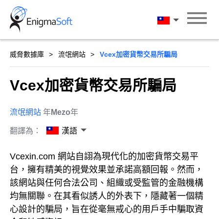
Skip
to
漢語
content
威脅數據庫
流氓網站
Vcex加密貨幣交易所騙局
Vcex加密貨幣交易所騙局
流氓網站
年
Mezo
年
翻譯為：
漢語
Vcexin.com 網站自詡為現代化的加密貨幣交易平
台，擁有精美的視覺效果並承諾高額回報。然而，
該網站與任何合法公司、組織或受監管的金融機構
均無關聯。在其看似誘人的外表下，隱藏著一個精
心設計的騙局，旨在從毫無戒心的用戶手中騙取資