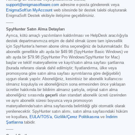
support@enigmasoftware.com
adresine e-posta göndererek veya
EnigmaSoft'un MyAccount
web sitesinde bir destek talebi oluşturarak
EnigmaSoft Destek ekibiyle iletişime geçebilirsiniz.
------
SpyHunter Satın Alma Detayları
Ayrıca, kötü amaçlı yazılımların kaldırılması ve HelpDesk aracılığıyla
destek departmanımıza erişim de dahil olmak üzere tam işlevsellik
için SpyHunter'a hemen abone olma seçeneğiniz de bulunmaktadır. Bu
abonelik genellikle altı ayda bir
$49.98
(SpyHunter Basic Windows) ve
altı ayda bir
$79.98
(SpyHunter Pro Windows/SpyHunter for Mac)
başlar ve teklif materyallerine ve kayıt/satın alma sayfası şartlarına
(burada referans olarak dahil edilmiştir; fiyatlandırma, ülke veya
promosyona göre satın alma sayfası ayrıntılarına göre değişebilir)
uygun olarak yapılır. Aboneliğiniz, kesintisiz bir abonelik kullanıcısı
olmanız koşuluyla ve aboneliğinizin sona ermesinden önce yaklaşan
ücretler hakkında bir bildirim almanız şartıyla, orijinal satın alma
aboneliğiniz sırasında
geçerli
olan standart abonelik ücreti üzerinden
ve aynı abonelik süresi boyunca veya promosyon
materyallerinde/satın alma sayfasında belirtildiği gibi otomatik olarak
yenilenecektir. SpyHunter satın alımı, satın alma sayfasındaki hüküm
ve koşullara,
EULA/TOS'a
,
Gizlilik/Çerez Politikasına
ve
İndirim
Şartlarına
tabidir.
------