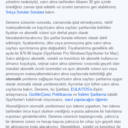
yönetimi nedeniyle), satın alma tarihinden itibaren 30 gün içinde
istediğiniz zaman iptal edebilir ve ücretin tamamını geri alabilirsiniz.
Sıkça Sorulan Sorulara
bakın.
Deneme süresinin sonunda, zamanında iptal etmediyseniz, teklif
materyallerinde ve kayıt/satın alma sayfası şartlarında belirtilen
fiyattan ve abonelik süresi için derhal peşin olarak
faturalandırılacaksınız (bu şartlar burada referans olarak dahil
edilmiştir; fiyatlandırma, ülke veya promosyona göre satın alma
sayfası ayrıntılarına göre değişebilir). Fiyatlandırma genellikle altı
ayda bir
$79.98
başlar (SpyHunter Pro Windows/SpyHunter for Mac).
Satın aldığınız abonelik, sürekli ve kesintisiz bir abonelik kullanıcısı
olmanız koşuluyla, orijinal satın alma işleminiz sırasında geçerli olan
standart abonelik ücreti üzerinden ve aynı abonelik süresi için veya
promosyon materyallerinde/satın alma sayfasında belirtildiği gibi
otomatik
yenileme sağlayan kayıt/satın alma sayfası şartlarına uygun
olarak otomatik olarak yenilenecektir. Ayrıntılar için lütfen satın alma
sayfasına bakın. Deneme, bu Şartlara,
EULA/TOS'a
ilişkin
anlaşmanıza,
Gizlilik/Çerez Politikasına
ve
İndirim Şartlarına
tabidir.
SpyHunter'ı kaldırmak istiyorsanız,
nasıl yapılacağını öğrenin
.
Aboneliğinizin otomatik yenilenmesi için ödeme yaparken, her ödeme
tarihinden önce kayıt olurken verdiğiniz e-posta adresine bir hatırlatma
e-postası gönderilecektir. Deneme sürenizin başlangıcında, yalnızca
bir deneme süresi ve hesap başına yalnızca bir cihaz için geçerli olan
bir aktivasyon kodu alacaksınız. Aboneliğiniz, sürekli ve kesintisiz bir