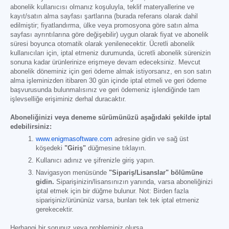
abonelik kullanıcısı olmanız koşuluyla, teklif materyallerine ve
kayıt/satın alma sayfası şartlarına (burada referans olarak dahil
edilmiştir; fiyatlandırma, ülke veya promosyona göre satın alma
sayfası ayrıntılarına göre değişebilir) uygun olarak fiyat ve abonelik
süresi boyunca otomatik olarak yenilenecektir. Ücretli abonelik
kullanıcıları için, iptal etmeniz durumunda, ücretli abonelik sürenizin
sonuna kadar ürünlerinize erişmeye devam edeceksiniz. Mevcut
abonelik döneminiz için geri ödeme almak istiyorsanız, en son satın
alma işleminizden itibaren 30 gün içinde iptal etmeli ve geri ödeme
başvurusunda bulunmalısınız ve geri ödemeniz işlendiğinde tam
işlevselliğe erişiminiz derhal duracaktır.
Aboneliğinizi veya deneme sürümünüzü aşağıdaki şekilde iptal
edebilirsiniz:
www.enigmasoftware.com
adresine gidin ve sağ üst
köşedeki
"Giriş"
düğmesine tıklayın.
Kullanıcı adınız ve şifrenizle giriş yapın.
Navigasyon menüsünde
"Sipariş/Lisanslar" bölümüne
gidin.
Siparişinizin/lisansınızın yanında, varsa aboneliğinizi
iptal etmek için bir düğme bulunur. Not: Birden fazla
siparişiniz/ürününüz varsa, bunları tek tek iptal etmeniz
gerekecektir.
Herhangi bir sorunuz veya probleminiz olursa,