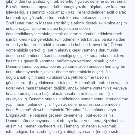
gibi) birden fazla cihaz için tek seferlik 7 günlük deneme süresi sunar.
Bu süre boyunca kapsamlı kötü amaçlı yazılım algılama ve kaldırma
işlevselliği, sisteminizi kötü amaçlı yazılım tehditlerinden aktif olarak
korumak için yüksek performanslı koruma mekanizmaları ve
SpyHunter Yardım Masası aracılığıyla teknik destek ekibimize erişim
imkanı sağlar. Deneme süresi boyunca önceden
ücretlendirilmeyeceksiniz, ancak deneme sürümünü etkinleştirmek
için bir kredi kartı gereklidir. (Ön ödemeli kredi kartları, banka kartları
ve hediye kartları bu teklif kapsamında kabul edilmeyebilir.) Ödeme
yönteminizin gerekliliği, satın almaya karar vermeniz durumunda
deneme sürümünden ücretli aboneliğe geçişiniz sırasında sürekli ve
kesintisiz güvenlik koruması sağlamaya yardımcı olmak içindir.
Deneme süresi boyunca ödeme yönteminizden önceden herhangi bir
ücret alınmayacaktır; ancak ödeme yönteminizin geçerliliğini
doğrulamak için finans kuruluşunuza yetkilendirme talepleri
gönderilebilir (bu yetkilendirme talepleri EnigmaSoft tarafından yapılan
ücret veya masraf talepleri değildir, ancak ödeme yönteminiz ve/veya
finans kuruluşunuza bağlı olarak hesabınızın kullanılabilirliğini
etkileyebilir). Deneme sürenizin bitiminden hemen sonra ücretlendirme
yapılmasını önlemek için, 7 günlük deneme süresi sona ermeden
önce EnigmaSoft web sitesindeki "Hesabım" bölümünden veya
EnigmaSoft ile iletişime geçerek denemenizi iptal edebilirsiniz.
Deneme süreniz boyunca iptal etmeye karar verirseniz, SpyHunter'a
erişiminizi hemen kaybedersiniz. Herhangi bir nedenle, yapmak
istemediğiniz bir ücretin işlendiğini düşünüyorsanız (örneğin sistem