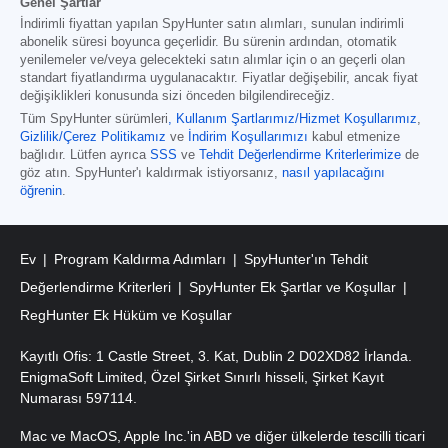
Genel Şartlar
İndirimli fiyattan yapılan SpyHunter satın alımları, sunulan indirimli
abonelik süresi boyunca geçerlidir. Bu sürenin ardından, otomatik
yenilemeler ve/veya gelecekteki satın alımlar için o an geçerli olan
standart fiyatlandırma uygulanacaktır. Fiyatlar değişebilir, ancak fiyat
değişiklikleri konusunda sizi önceden bilgilendireceğiz.
Tüm SpyHunter sürümleri
,
Kullanım Şartlarımız/Hizmet Koşullarımız
,
Gizlilik/Çerez Politikamız
ve
İndirim Koşullarımızı
kabul etmenize
bağlıdır. Lütfen ayrıca
SSS
ve
Tehdit Değerlendirme Kriterlerimize
de
göz atın. SpyHunter'ı kaldırmak istiyorsanız,
nasıl yapılacağını
öğrenin
.
Ev
Program Kaldırma Adımları
SpyHunter'ın Tehdit
Değerlendirme Kriterleri
SpyHunter Ek Şartlar ve Koşullar
RegHunter Ek Hüküm ve Koşullar
Kayıtlı Ofis: 1 Castle Street, 3. Kat, Dublin 2 D02XD82 İrlanda.
EnigmaSoft Limited, Özel Şirket Sınırlı hisseli, Şirket Kayıt
Numarası 597114.
Mac ve MacOS, Apple Inc.'in ABD ve diğer ülkelerde tescilli ticari