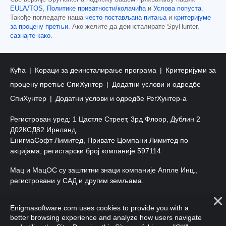
EULA/TOS
,
Политике приватности/колачића
и
Услова попуста
.
Такође погледајте наша
често постављана питања
и
критеријуме
за процену претњи
. Ако желите да деинсталирате SpyHunter,
сазнајте како
.
Кућа
Кораци за деинсталирање програма
Критеријуми за
процену претње СпиХунтер
Додатни услови и одредбе
СпиХунтер
Додатни услови и одредбе РегХунтер-а
Регистрован уред: 1 Цастле Стреет, 3рд Флоор, Дублин 2
Д02КСД82 Иреланд.
ЕнигмаСофт Лимитед, Привате Цомпани Лимитед по
акцијама, регистарски број компаније 597114.
Мац и МацОС су заштитни знаци компаније Аппле Инц.,
регистровани у САД и другим земљама.
Ауторско право 2016-
2026
. ЕнигмаСофт Лтд. Сва права
Enigmasoftware.com uses cookies to provide you with a
задржана.
better browsing experience and analyze how users navigate