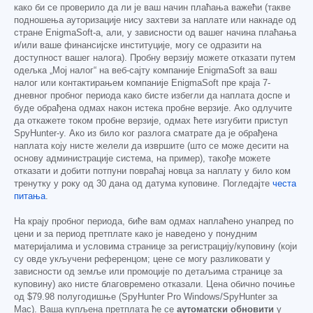
како би се проверило да ли је ваш начин плаћања важећи (такве
подношења ауторизације нису захтеви за наплате или накнаде од
стране EnigmaSoft-а, али, у зависности од вашег начина плаћања
и/или ваше финансијске институције, могу се одразити на
доступност вашег налога). Пробну верзију можете отказати путем
одељка „Мој налог“ на веб-сајту компаније EnigmaSoft за ваш
налог или контактирањем компаније EnigmaSoft пре краја 7-
дневног пробног периода како бисте избегли да наплата доспе и
буде обрађена одмах након истека пробне верзије. Ако одлучите
да откажете током пробне верзије, одмах ћете изгубити приступ
SpyHunter-у. Ако из било ког разлога сматрате да је обрађена
наплата коју нисте желели да извршите (што се може десити на
основу администрације система, на пример), такође можете
отказати и добити потпуни повраћај новца за наплату у било ком
тренутку у року од 30 дана од датума куповине. Погледајте
честа
питања
.
На крају пробног периода, биће вам одмах наплаћено унапред по
цени и за период претплате како је наведено у понудним
материјалима и условима странице за регистрацију/куповину (који
су овде укључени референцом; цене се могу разликовати у
зависности од земље или промоције по детаљима странице за
куповину) ако нисте благовремено отказали. Цена обично почиње
од
$79.98
полугодишње (SpyHunter Pro Windows/SpyHunter за
Mac). Ваша купљена претплата ће се
аутоматски обновити
у