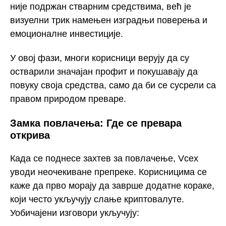
није подржан стварним средствима, већ је
визуелни трик намењен изградњи поверења и
емоционалне инвестиције.
У овој фази, многи корисници верују да су
остварили значајан профит и покушавају да
повуку своја средства, само да би се сусрели са
правом природом преваре.
Замка повлачења: Где се превара
открива
Када се поднесе захтев за повлачење, Vcex
уводи неочекиване препреке. Корисницима се
каже да прво морају да заврше додатне кораке,
који често укључују слање криптовалуте.
Уобичајени изговори укључују: