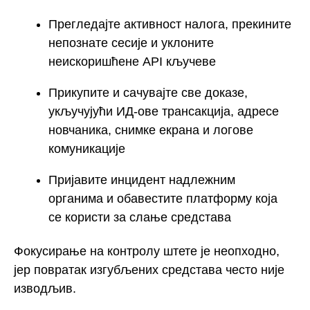
Прегледајте активност налога, прекините
непознате сесије и уклоните
неискоришћене API кључеве
Прикупите и сачувајте све доказе,
укључујући ИД-ове трансакција, адресе
новчаника, снимке екрана и логове
комуникације
Пријавите инцидент надлежним
органима и обавестите платформу која
се користи за слање средстава
Фокусирање на контролу штете је неопходно,
јер повратак изгубљених средстава често није
изводљив.