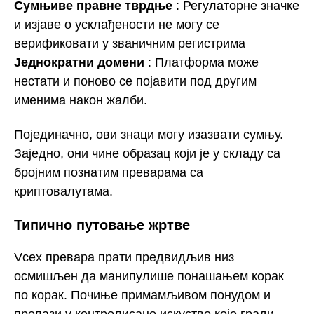
Сумњиве правне тврдње
: Регулаторне значке
и изјаве о усклађености не могу се
верификовати у званичним регистрима
Једнократни домени
: Платформа може
нестати и поново се појавити под другим
именима након жалби.
Појединачно, ови знаци могу изазвати сумњу.
Заједно, они чине образац који је у складу са
бројним познатим преварама са
криптовалутама.
Типично путовање жртве
Vcex превара прати предвидљив низ
осмишљен да манипулише понашањем корак
по корак. Почиње примамљивом понудом и