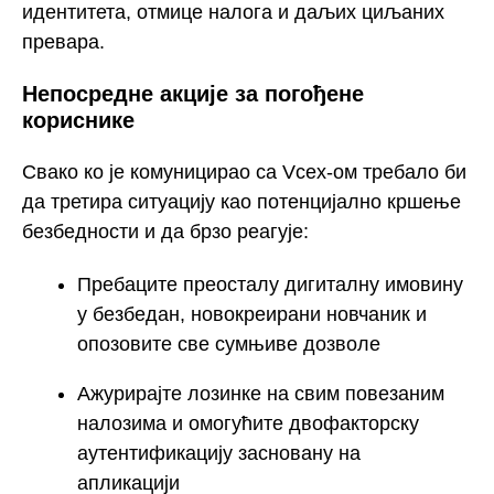
идентитета, отмице налога и даљих циљаних
превара.
Непосредне акције за погођене
кориснике
Свако ко је комуницирао са Vcex-ом требало би
да третира ситуацију као потенцијално кршење
безбедности и да брзо реагује:
Пребаците преосталу дигиталну имовину
у безбедан, новокреирани новчаник и
опозовите све сумњиве дозволе
Ажурирајте лозинке на свим повезаним
налозима и омогућите двофакторску
аутентификацију засновану на
апликацији