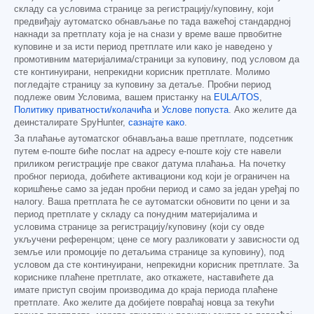
складу са условима странице за регистрацију/куповину, који
предвиђају аутоматско обнављање по тада важећој стандардној
накнади за претплату која је на снази у време ваше првобитне
куповине и за исти период претплате или како је наведено у
промотивним материјалима/страници за куповину, под условом да
сте континуирани, непрекидни корисник претплате. Молимо
погледајте страницу за куповину за детаље. Пробни период
подлеже овим Условима, вашем пристанку на
EULA/TOS
,
Политику приватности/колачића
и
Услове попуста
. Ако желите да
деинсталирате SpyHunter,
сазнајте како
.
За плаћање аутоматског обнављања ваше претплате, подсетник
путем е-поште биће послат на адресу е-поште коју сте навели
приликом регистрације пре сваког датума плаћања. На почетку
пробног периода, добићете активациони код који је ограничен на
коришћење само за један пробни период и само за један уређај по
налогу. Ваша претплата ће се аутоматски обновити по цени и за
период претплате у складу са понудним материјалима и
условима странице за регистрацију/куповину (који су овде
укључени референцом; цене се могу разликовати у зависности од
земље или промоције по детаљима странице за куповину), под
условом да сте континуирани, непрекидни корисник претплате. За
кориснике плаћене претплате, ако откажете, наставићете да
имате приступ својим производима до краја периода плаћене
претплате. Ако желите да добијете повраћај новца за текући