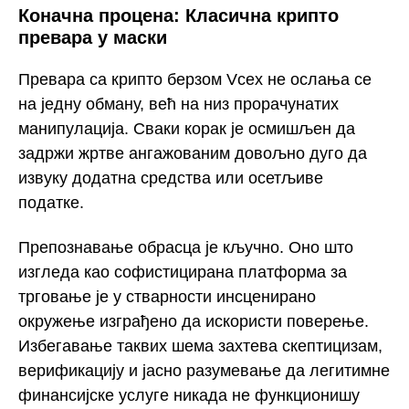
Коначна процена: Класична крипто
превара у маски
Превара са крипто берзом Vcex не ослања се
на једну обману, већ на низ прорачунатих
манипулација. Сваки корак је осмишљен да
задржи жртве ангажованим довољно дуго да
извуку додатна средства или осетљиве
податке.
Препознавање обрасца је кључно. Оно што
изгледа као софистицирана платформа за
трговање је у стварности инсценирано
окружење изграђено да искористи поверење.
Избегавање таквих шема захтева скептицизам,
верификацију и јасно разумевање да легитимне
финансијске услуге никада не функционишу