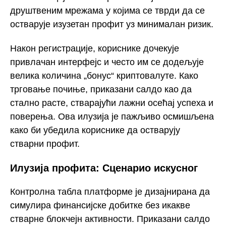
друштвеним мрежама у којима се тврди да се
остварује изузетан профит уз минималан ризик.
Након регистрације, кориснике дочекује
привлачан интерфејс и често им се додељује
велика количина „бонус“ криптовалуте. Како
трговање почиње, приказани салдо као да
стално расте, стварајући лажни осећај успеха и
поверења. Ова илузија је пажљиво осмишљена
како би убедила кориснике да остварују
стварни профит.
Илузија профита: Сценарио искусног
Контролна табла платформе је дизајнирана да
симулира финансијске добитке без икакве
стварне блокчејн активности. Приказани салдо