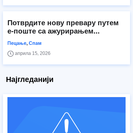
Потврдите нову превару путем
е-поште са ажурирањем...
Пецање
,
Спам
априла 15, 2026
Најгледанији