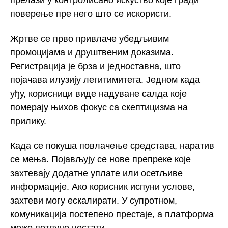
прелази у контролисано искуство које гради
поверење пре него што се искористи.
Жртве се прво привлаче убедљивим
промоцијама и друштвеним доказима.
Регистрација је брза и једноставна, што
појачава илузију легитимитета. Једном када
уђу, корисници виде надуване салда које
померају њихов фокус са скептицизма на
прилику.
Када се покуша повлачење средстава, наратив
се мења. Појављују се нове препреке које
захтевају додатне уплате или осетљиве
информације. Ако корисник испуни услове,
захтеви могу ескалирати. У супротном,
комуникација постепено престаје, а платформа