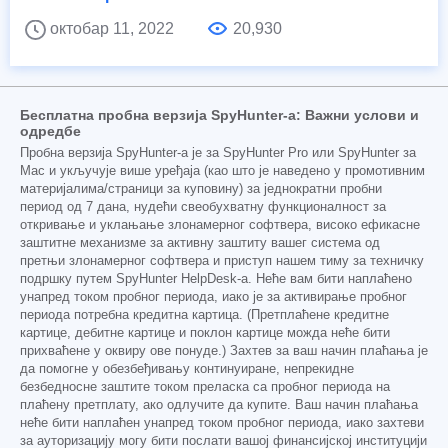
октобар 11, 2022
20,930
Бесплатна пробна верзија SpyHunter-а: Важни услови и
одредбе
Пробна верзија SpyHunter-а је за SpyHunter Pro или SpyHunter за
Mac и укључује више уређаја (као што је наведено у промотивним
материјалима/страници за куповину) за једнократни пробни
период од 7 дана, нудећи свеобухватну функционалност за
откривање и уклањање злонамерног софтвера, високо ефикасне
заштитне механизме за активну заштиту вашег система од
претњи злонамерног софтвера и приступ нашем тиму за техничку
подршку путем SpyHunter HelpDesk-а. Неће вам бити наплаћено
унапред током пробног периода, иако је за активирање пробног
периода потребна кредитна картица. (Претплаћене кредитне
картице, дебитне картице и поклон картице можда неће бити
прихваћене у оквиру ове понуде.) Захтев за ваш начин плаћања је
да помогне у обезбеђивању континуиране, непрекидне
безбедносне заштите током преласка са пробног периода на
плаћену претплату, ако одлучите да купите. Ваш начин плаћања
неће бити наплаћен унапред током пробног периода, иако захтеви
за ауторизацију могу бити послати вашој финансијској институцији