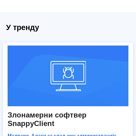
У тренду
Злонамерни софтвер
SnappyClient
Малваре
,
Алати за удаљену администрацију