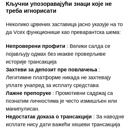
Кључни упозоравајући знаци које не
треба игнорисати
Неколико црвених заставица јасно указује на то
да Vcex функционише као преварантска шема:
Непроверени профити
: Велики салда се
појављују одмах без икакве проверљиве
историје трансакција
Захтеви за депозит пре повлачења
:
Легитимне платформе никада не захтевају
уплате унапред за исплату средстава
Лажне препоруке
: Промотивни садржај са
познатим личностима је често измишљен или
манипулисан.
Недостатак доказа о трансакцији
: За наводне
исплате нису дати важећи хешеви трансакција