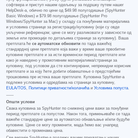
софтвера и приступ нашем одељењу за подршку путем нашег
HelpDesk-а, обично по цени од
$49.98
полугодишње (SpyHunter
Basic Windows) и
$79.98
полугодишње (SpyHunter Pro
Windows/SpyHunter за Mac) у складу са понуђеним материјалима
и условима странице за регистрацију/куповину (који су овде
укључени референцом; цене се могу разликовати у зависности од
земље или промоције по детаљима странице за куповину). Ваша
претплата ће
се аутоматски обновити
по тада важећој
стандардној цени претплате која важи у време ваше првобитне
куповине претплате и за исти временски период претплате или
како је наведено у промотивним материјалима/страници за
куповину, под условом да сте континуирани, непрекидни корисник
претплате и за коју ћете добити обавештење о предстојећим
трошковима пре истека ваше претплате. Куповина SpyHunter-а
подлеже условима и одредбама на страници за куповину,
EULA/TOS
,
Политици приватности/колачића
и
Условима попуста
.
------
Општи услови
Свака куповина за SpyHunter по сниженој цени важи за понуђени
период претплате са попустом. Након тога, примењиваће се тада
важеће стандардне цене за аутоматско обнављање и/или будуће
куповине. Цене се могу променити, мада ћемо вас унапред
обавестити о променама цена.
Све верзије SpyHunter-а подлежу вашем прихватању наших