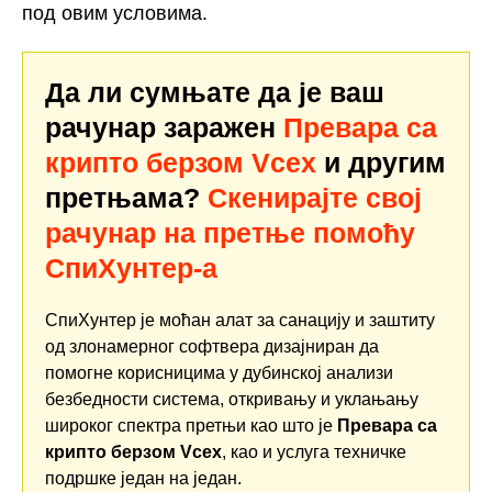
под овим условима.
Да ли сумњате да је ваш
рачунар заражен
Превара са
крипто берзом Vcex
и другим
претњама?
Скенирајте свој
рачунар на претње помоћу
СпиХунтер-а
СпиХунтер је моћан алат за санацију и заштиту
од злонамерног софтвера дизајниран да
помогне корисницима у дубинској анализи
безбедности система, откривању и уклањању
широког спектра претњи као што је
Превара са
крипто берзом Vcex
, као и услуга техничке
подршке један на један.