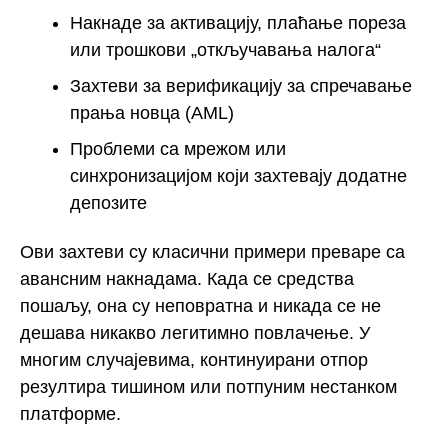
Накнаде за активацију, плаћање пореза
или трошкови „откључавања налога“
Захтеви за верификацију за спречавање
прања новца (AML)
Проблеми са мрежом или
синхронизацијом који захтевају додатне
депозите
Ови захтеви су класични примери преваре са
авансним накнадама. Када се средства
пошаљу, она су неповратна и никада се не
дешава никакво легитимно повлачење. У
многим случајевима, континуирани отпор
резултира тишином или потпуним нестанком
платформе.