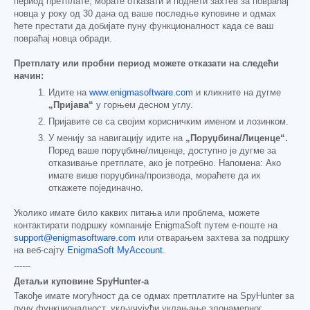
период претплате, морате отказати и поднети захтев за повраћај
новца у року од 30 дана од ваше последње куповине и одмах
ћете престати да добијате пуну функционалност када се ваш
повраћај новца обради.
Претплату или пробни период можете отказати на следећи
начин:
Идите на
www.enigmasoftware.com
и кликните на дугме
„Пријава“
у горњем десном углу.
Пријавите се са својим корисничким именом и лозинком.
У менију за навигацију идите на
„Поруџбина/Лиценце“.
Поред ваше поруџбине/лиценце, доступно је дугме за
отказивање претплате, ако је потребно. Напомена: Ако
имате више поруџбина/производа, мораћете да их
откажете појединачно.
Уколико имате било каквих питања или проблема, можете
контактирати подршку компаније EnigmaSoft путем е-поште на
support@enigmasoftware.com
или отварањем захтева за подршку
на веб-сајту
EnigmaSoft MyAccount
.
------
Детаљи куповине SpyHunter-а
Такође имате могућност да се одмах претплатите на SpyHunter за
пуну функционалност, укључујући уклањање злонамерног