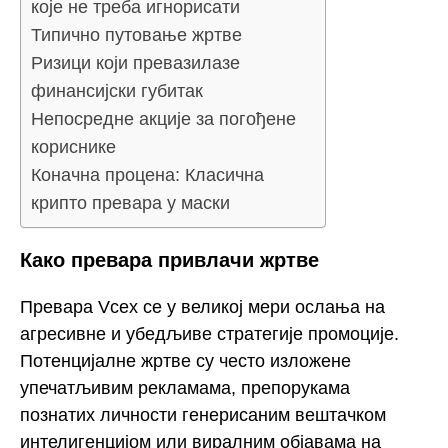
које не треба игнорисати
Типично путовање жртве
Ризици који превазилазе
финансијски губитак
Непосредне акције за погођене
кориснике
Коначна процена: Класична
крипто превара у маски
Како превара привлачи жртве
Превара Vcex се у великој мери ослања на
агресивне и убедљиве стратегије промоције.
Потенцијалне жртве су често изложене
упечатљивим рекламама, препорукама
познатих личности генерисаним вештачком
интелигенцијом или виралним објавама на