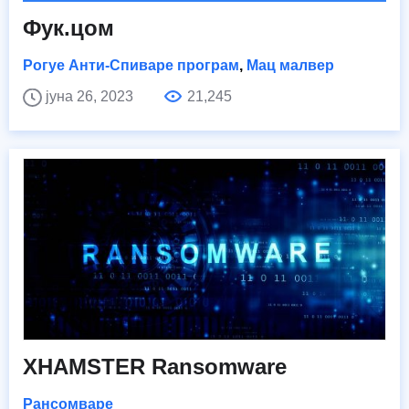
Фук.цом
Рогуе Анти-Спиваре програм
,
Мац малвер
јуна 26, 2023
21,245
XHAMSTER Ransomware
Рансомваре