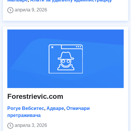
априла 9, 2026
Forestrievic.com
Рогуе Вебситес
,
Адваре
,
Отмичари
претраживача
априла 3, 2026