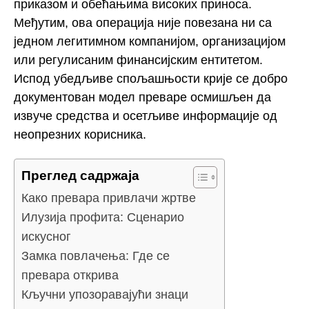
приказом и обећањима високих приноса.
Међутим, ова операција није повезана ни са
једном легитимном компанијом, организацијом
или регулисаним финансијским ентитетом.
Испод убедљиве спољашњости крије се добро
документован модел преваре осмишљен да
извуче средства и осетљиве информације од
неопрезних корисника.
Преглед садржаја
Како превара привлачи жртве
Илузија профита: Сценарио
искусног
Замка повлачења: Где се
превара открива
Кључни упозоравајући знаци