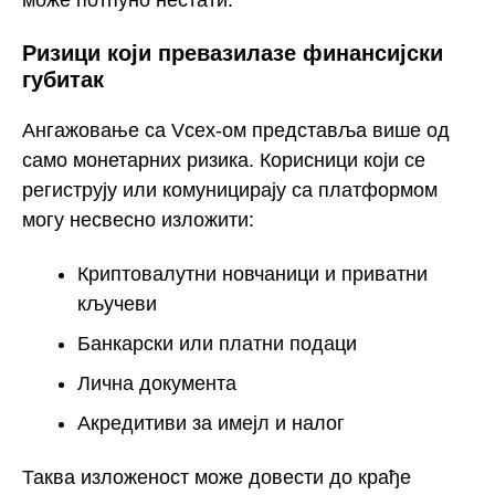
може потпуно нестати.
Ризици који превазилазе финансијски
губитак
Ангажовање са Vcex-ом представља више од
само монетарних ризика. Корисници који се
региструју или комуницирају са платформом
могу несвесно изложити:
Криптовалутни новчаници и приватни
кључеви
Банкарски или платни подаци
Лична документа
Акредитиви за имејл и налог
Таква изложеност може довести до крађе