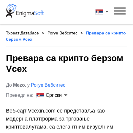
Skip
to
Српски
content
Тхреат Датабасе
Рогуе Вебситес
Превара са крипто
берзом Vcex
Превара са крипто берзом
Vcex
До
Mezo.
у
Рогуе Вебситес
Преведи на:
Српски
Веб-сајт Vcexin.com се представља као
модерна платформа за трговање
криптовалутама, са елегантним визуелним