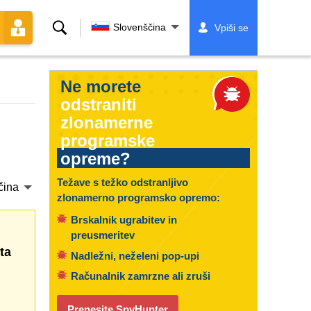
Iskanje
Slovenščina
Vpiši se
Ne morete
odstraniti
zlonamerne
programske
opreme?
Težave s težko odstranljivo
čina
zlonamerno programsko opremo:
Brskalnik ugrabitev in
preusmeritev
ta
Nadležni, neželeni pop-upi
Računalnik zamrzne ali zruši
Prenesite SpyHunter