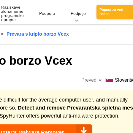
Raziskave
Popust za več
zlonamerne
Podpora
Podjetje
licenc
programske
opreme
Prevara s kripto borzo Vcex
to borzo Vcex
Prevedi v:
Slovenš
 difficult for the average computer user, and manually
more so.
Detect and remove
Prevarantska spletna mes
SpyHunter offers powerful anti-malware protection.
nter’s Malware Remover