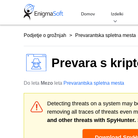
Skip
to
Domov
Izdelki
content
Podjetje o grožnjah
Prevarantska spletna mesta
Prevara s krip
Do leta
Mezo
leta
Prevarantska spletna mesta
Detecting threats on a system may be
removing all traces of threats even 
and other threats with SpyHunter.
Download SpyHu