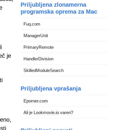
Priljubljena zlonamerna
e
programska oprema za Mac
Fuq.com
ManagerUnit
i
PrimaryRemote
eč je
HandlerDivision
SkilledModuleSearch
ti
Priljubljena vprašanja
Eporner.com
Ali je Lookmovie.io varen?
čeno,
sti