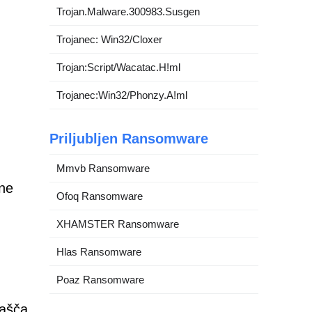
Trojan.Malware.300983.Susgen
Trojanec: Win32/Cloxer
Trojan:Script/Wacatac.H!ml
Trojanec:Win32/Phonzy.A!ml
Priljubljen Ransomware
Mmvb Ransomware
lne
Ofoq Ransomware
XHAMSTER Ransomware
Hlas Ransomware
Poaz Ransomware
ašča,