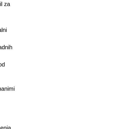
il za
lni
adnih
od
nanimi
enja.