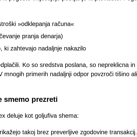
i stroški »odklepanja računa«
čevanje pranja denarja)
, ki zahtevajo nadaljnje nakazilo
edplačili. Ko so sredstva poslana, so nepreklicna in 
mnogih primerih nadaljnji odpor povzroči tišino ali
ne smemo prezreti
x deluje kot goljufiva shema:
rikažejo takoj brez preverljive zgodovine transakcij.