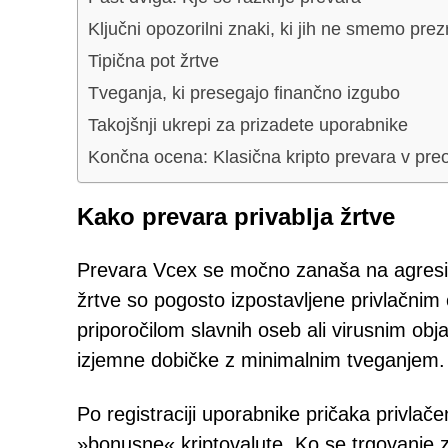
Ključni opozorilni znaki, ki jih ne smemo prezr
Tipična pot žrtve
Tveganja, ki presegajo finančno izgubo
Takojšnji ukrepi za prizadete uporabnike
Končna ocena: Klasična kripto prevara v preo
Kako prevara privablja žrtve
Prevara Vcex se močno zanaša na agresivne
žrtve so pogosto izpostavljene privlačnim
priporočilom slavnih oseb ali virusnim obj
izjemne dobičke z minimalnim tveganjem.
Po registraciji uporabnike pričaka privlače
»bonusne« kriptovalute. Ko se trgovanje 