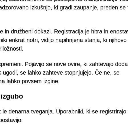
adzorovano izkušnjo, ki gradi zaupanje, preden se 
je in družbeni dokazi. Registracija je hitra in enost
iki enkrat notri, vidijo napihnjena stanja, ki njihovo
iložnosti.
premeni. Pojavijo se nove ovire, ki zahtevajo doda
ik ugodi, se lahko zahteve stopnjujejo. Če ne, se
ma lahko povsem izgine.
 izgubo
e denarna tveganja. Uporabniki, ki se registrirajo 
postavijo: