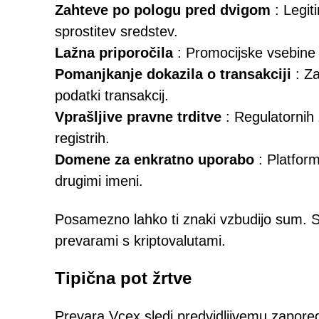
Zahteve po pologu pred dvigom
: Legit
sprostitev sredstev.
Lažna priporočila
: Promocijske vsebine z
Pomanjkanje dokazila o transakciji
: Za
podatki transakcij.
Vprašljive pravne trditve
: Regulatornih 
registrih.
Domene za enkratno uporabo
: Platform
drugimi imeni.
Posamezno lahko ti znaki vzbudijo sum. Sku
prevarami s kriptovalutami.
Tipična pot žrtve
Prevara Vcex sledi predvidljivemu zapor