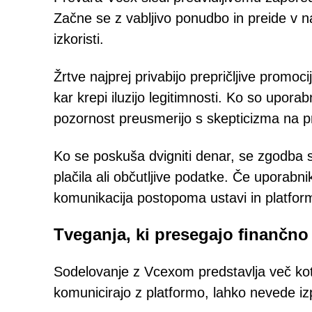
Začne se z vabljivo ponudbo in preide v n
izkoristi.
Žrtve najprej privabijo prepričljive promoci
kar krepi iluzijo legitimnosti. Ko so uporabn
pozornost preusmerijo s skepticizma na pr
Ko se poskuša dvigniti denar, se zgodba s
plačila ali občutljive podatke. Če uporabn
komunikacija postopoma ustavi in platfor
Tveganja, ki presegajo finančno
Sodelovanje z Vcexom predstavlja več kot l
komunicirajo z platformo, lahko nevede iz