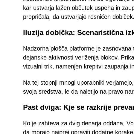
kar ustvarja lažen občutek uspeha in zaupa
prepričala, da ustvarjajo resničen dobiček
Iluzija dobička: Scenaristična iz
Nadzorna plošča platforme je zasnovana t
dejanske aktivnosti veriženja blokov. Prik
vizualni trik, namenjen krepitvi zaupanja 
Na tej stopnji mnogi uporabniki verjamejo, 
svoja sredstva, le da naletijo na pravo na
Past dviga: Kje se razkrije preva
Ko je zahteva za dvig denarja oddana, V
da morajo najprej opraviti dodatne korake, 