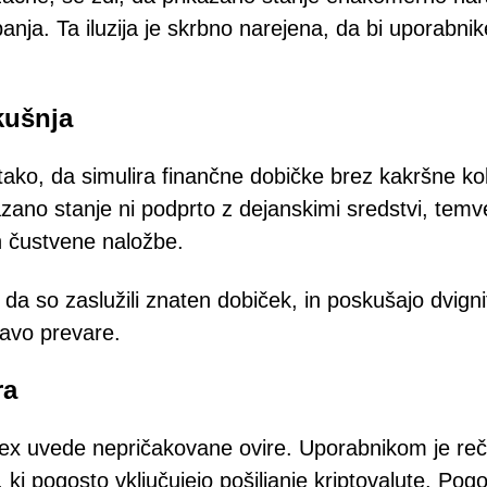
nja. Ta iluzija je skrbno narejena, da bi uporabnik
.
kušnja
ako, da simulira finančne dobičke brez kakršne kol
azano stanje ni podprto z dejanskimi sredstvi, temv
in čustvene naložbe.
da so zaslužili znaten dobiček, in poskušajo dvigni
ravo prevare.
ra
cex uvede nepričakovane ovire. Uporabnikom je re
ki pogosto vključujejo pošiljanje kriptovalute. Pogo