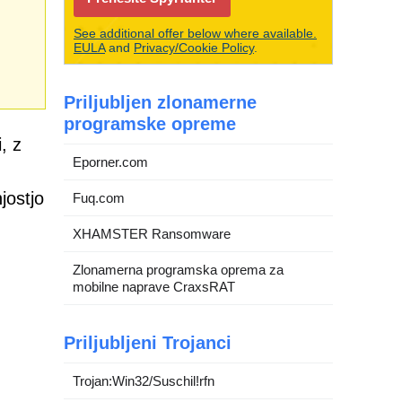
See additional offer below where available.
EULA
and
Privacy/Cookie Policy
.
Priljubljen zlonamerne
programske opreme
, z
Eporner.com
jostjo
Fuq.com
XHAMSTER Ransomware
Zlonamerna programska oprema za
mobilne naprave CraxsRAT
Priljubljeni Trojanci
Trojan:Win32/Suschil!rfn