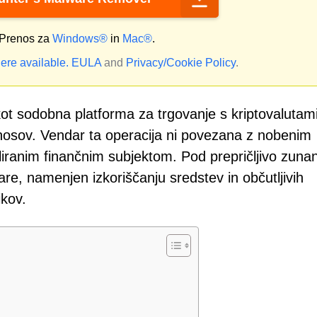
Prenos za
Windows®
in
Mac®
.
ere available.
EULA
and
Privacy/Cookie Policy
.
ot sodobna platforma za trgovanje s kriptovalutami
nosov. Vendar ta operacija ni povezana z nobenim
uliranim finančnim subjektom. Pod prepričljivo zunan
e, namenjen izkoriščanju sredstev in občutljivih
ikov.