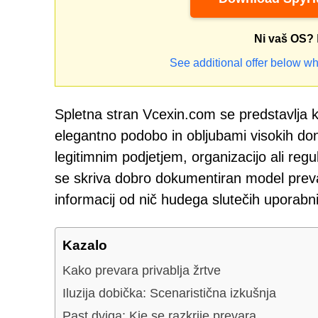
Ni vaš OS?
See additional offer below wh
Spletna stran Vcexin.com se predstavlja k
elegantno podobo in obljubami visokih do
legitimnim podjetjem, organizacijo ali reg
se skriva dobro dokumentiran model prevar
informacij od nič hudega slutečih uporabn
Kazalo
Kako prevara privablja žrtve
Iluzija dobička: Scenaristična izkušnja
Past dviga: Kje se razkrije prevara