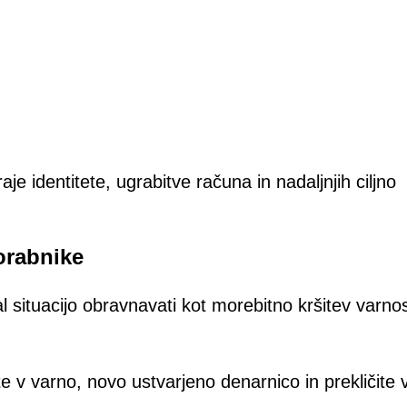
je identitete, ugrabitve računa in nadaljnjih ciljno
orabnike
 situacijo obravnavati kot morebitno kršitev varnos
te v varno, novo ustvarjeno denarnico in prekličite 