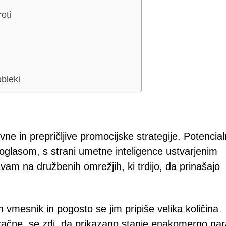
eti
bleki
 in prepričljive promocijske strategije. Potencia
 oglasom, s strani umetne inteligence ustvarjenim
avam na družbenih omrežjih, ki trdijo, da prinašajo
n vmesnik in pogosto se jim pripiše velika količina
začne, se zdi, da prikazano stanje enakomerno nar