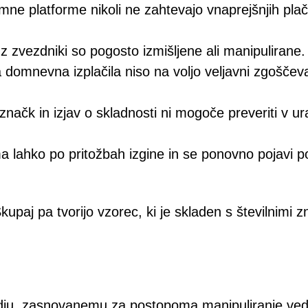
imne platforme nikoli ne zahtevajo vnaprejšnjih plač
 zvezdniki so pogosto izmišljene ali manipulirane.
 domnevna izplačila niso na voljo veljavni zgoščeva
značk in izjav o skladnosti ni mogoče preveriti v ur
a lahko po pritožbah izgine in se ponovno pojavi p
paj pa tvorijo vzorec, ki je skladen s številnimi z
edju, zasnovanemu za postopoma manipuliranje ved