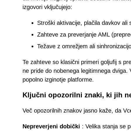
izgovori vključujejo:
Stroški aktivacije, plačila davkov al
Zahteve za preverjanje AML (prepre
Težave z omrežjem ali sinhronizacijo
Te zahteve so klasični primeri goljufij s pr
ne pride do nobenega legitimnega dviga. V 
popolno izginotje platforme.
Ključni opozorilni znaki, ki jih 
Več opozorilnih znakov jasno kaže, da Vce
Nepreverjeni dobički
: Velika stanja se p