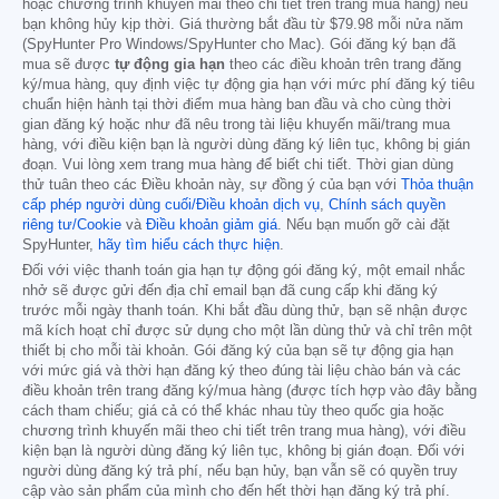
hoặc chương trình khuyến mãi theo chi tiết trên trang mua hàng) nếu
bạn không hủy kịp thời. Giá thường bắt đầu từ
$79.98
mỗi nửa năm
(SpyHunter Pro Windows/SpyHunter cho Mac). Gói đăng ký bạn đã
mua sẽ được
tự động gia hạn
theo các điều khoản trên trang đăng
ký/mua hàng, quy định việc tự động gia hạn với mức phí đăng ký tiêu
chuẩn hiện hành tại thời điểm mua hàng ban đầu và cho cùng thời
gian đăng ký hoặc như đã nêu trong tài liệu khuyến mãi/trang mua
hàng, với điều kiện bạn là người dùng đăng ký liên tục, không bị gián
đoạn. Vui lòng xem trang mua hàng để biết chi tiết. Thời gian dùng
thử tuân theo các Điều khoản này, sự đồng ý của bạn với
Thỏa thuận
cấp phép người dùng cuối/Điều khoản dịch vụ
,
Chính sách quyền
riêng tư/Cookie
và
Điều khoản giảm giá
. Nếu bạn muốn gỡ cài đặt
SpyHunter,
hãy tìm hiểu cách thực hiện
.
Đối với việc thanh toán gia hạn tự động gói đăng ký, một email nhắc
nhở sẽ được gửi đến địa chỉ email bạn đã cung cấp khi đăng ký
trước mỗi ngày thanh toán. Khi bắt đầu dùng thử, bạn sẽ nhận được
mã kích hoạt chỉ được sử dụng cho một lần dùng thử và chỉ trên một
thiết bị cho mỗi tài khoản. Gói đăng ký của bạn sẽ tự động gia hạn
với mức giá và thời hạn đăng ký theo đúng tài liệu chào bán và các
điều khoản trên trang đăng ký/mua hàng (được tích hợp vào đây bằng
cách tham chiếu; giá cả có thể khác nhau tùy theo quốc gia hoặc
chương trình khuyến mãi theo chi tiết trên trang mua hàng), với điều
kiện bạn là người dùng đăng ký liên tục, không bị gián đoạn. Đối với
người dùng đăng ký trả phí, nếu bạn hủy, bạn vẫn sẽ có quyền truy
cập vào sản phẩm của mình cho đến hết thời hạn đăng ký trả phí.