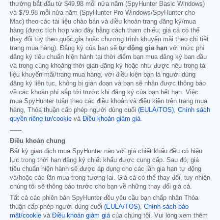
thường bắt đầu từ
$49.98
mỗi nửa năm (SpyHunter Basic Windows)
và
$79.98
mỗi nửa năm (SpyHunter Pro Windows/SpyHunter cho
Mac) theo các tài liệu chào bán và điều khoản trang đăng ký/mua
hàng (được tích hợp vào đây bằng cách tham chiếu; giá cả có thể
thay đổi tùy theo quốc gia hoặc chương trình khuyến mãi theo chi tiết
trang mua hàng). Đăng ký của bạn sẽ
tự động gia hạn
với mức phí
đăng ký tiêu chuẩn hiện hành tại thời điểm bạn mua đăng ký ban đầu
và trong cùng khoảng thời gian đăng ký hoặc như được nêu trong tài
liệu khuyến mãi/trang mua hàng, với điều kiện bạn là người dùng
đăng ký liên tục, không bị gián đoạn và bạn sẽ nhận được thông báo
về các khoản phí sắp tới trước khi đăng ký của bạn hết hạn. Việc
mua SpyHunter tuân theo các điều khoản và điều kiện trên trang mua
hàng, Thỏa thuận cấp phép người dùng cuối
(EULA/TOS)
,
Chính sách
quyền riêng tư/cookie
và
Điều khoản giảm giá
.
------
Điều khoản chung
Bất kỳ giao dịch mua SpyHunter nào với giá chiết khấu đều có hiệu
lực trong thời hạn đăng ký chiết khấu được cung cấp. Sau đó, giá
tiêu chuẩn hiện hành sẽ được áp dụng cho các lần gia hạn tự động
và/hoặc các lần mua trong tương lai. Giá cả có thể thay đổi, tuy nhiên
chúng tôi sẽ thông báo trước cho bạn về những thay đổi giá cả.
Tất cả các phiên bản SpyHunter đều yêu cầu bạn chấp nhận Thỏa
thuận cấp phép người dùng cuối
(EULA/TOS)
,
Chính sách bảo
mật/cookie
và
Điều khoản giảm giá
của chúng tôi. Vui lòng xem thêm