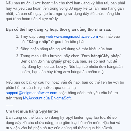
Nếu bạn muốn được hoàn tiền cho thời hạn đăng ký hiện tại, bạn phải
hủy và yêu cầu hoàn tiền trong vòng 30 ngày kể từ lần mua hàng gần
nhất, và bạn sẽ ngay lập tức ngừng sử dụng đầy đủ chức năng khi
quá trình hoàn tiền được xử lý.
Bạn có thể hủy đăng ký hoặc thời gian dùng thử như sau:
Truy cập trang
web www.enigmasoftware.com
và nhấp vào
nút
"Đăng nhập"
ở góc trên bên phải.
Đăng nhập bằng tên người dùng và mật khẩu của bạn.
Trong menu điều hướng, hãy chọn
"Đơn hàng/Giấy phép".
Bên cạnh đơn hàng/giấy phép của bạn, sẽ có một nút để
hủy đăng ký nếu có. Lưu ý: Nếu bạn có nhiều đơn hàng/sản
phẩm, bạn cần hủy từng đơn hàng/sản phẩm một.
Nếu bạn có bất kỳ câu hỏi hoặc vấn đề nào, bạn có thể liên hệ với bộ
phận hỗ trợ của EnigmaSoft qua email tại
support@enigmasoftware.com
hoặc bằng cách mở yêu cầu hỗ trợ
trên trang
MyAccount của EnigmaSoft
.
------
Chi tiết mua hàng SpyHunter
Bạn cũng có thể lựa chọn đăng ký SpyHunter ngay lập tức để sử
dụng đầy đủ các chức năng, bao gồm loại bỏ phần mềm độc hại và
truy cập vào bộ phận hỗ trợ của chúng tôi thông qua HelpDesk,