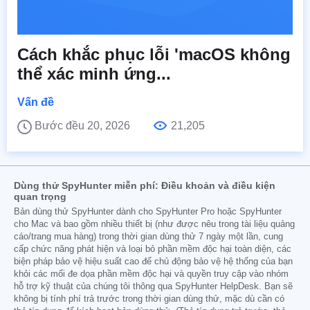
Cách khắc phục lỗi 'macOS không
thể xác minh ứng...
Vấn đề
Bước đều 20, 2026
21,205
Dùng thử SpyHunter miễn phí: Điều khoản và điều kiện
quan trọng
Bản dùng thử SpyHunter dành cho SpyHunter Pro hoặc SpyHunter
cho Mac và bao gồm nhiều thiết bị (như được nêu trong tài liệu quảng
cáo/trang mua hàng) trong thời gian dùng thử 7 ngày một lần, cung
cấp chức năng phát hiện và loại bỏ phần mềm độc hại toàn diện, các
biện pháp bảo vệ hiệu suất cao để chủ động bảo vệ hệ thống của bạn
khỏi các mối đe dọa phần mềm độc hại và quyền truy cập vào nhóm
hỗ trợ kỹ thuật của chúng tôi thông qua SpyHunter HelpDesk. Bạn sẽ
không bị tính phí trả trước trong thời gian dùng thử, mặc dù cần có