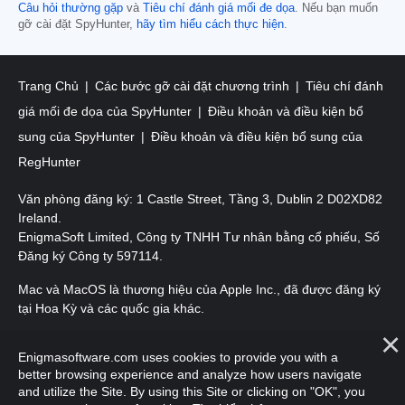
Câu hỏi thường gặp
và
Tiêu chí đánh giá mối đe dọa
. Nếu bạn muốn
gỡ cài đặt SpyHunter,
hãy tìm hiểu cách thực hiện
.
Trang Chủ
Các bước gỡ cài đặt chương trình
Tiêu chí đánh
giá mối đe dọa của SpyHunter
Điều khoản và điều kiện bổ
sung của SpyHunter
Điều khoản và điều kiện bổ sung của
RegHunter
Văn phòng đăng ký: 1 Castle Street, Tầng 3, Dublin 2 D02XD82
Ireland.
EnigmaSoft Limited, Công ty TNHH Tư nhân bằng cổ phiếu, Số
Đăng ký Công ty 597114.
Mac và MacOS là thương hiệu của Apple Inc., đã được đăng ký
tại Hoa Kỳ và các quốc gia khác.
Bản quyền 2016-
2026
. EnigmaSoft Ltd. Mọi quyền được bảo
Enigmasoftware.com uses cookies to provide you with a
lưu.
better browsing experience and analyze how users navigate
and utilize the Site. By using this Site or clicking on "OK", you