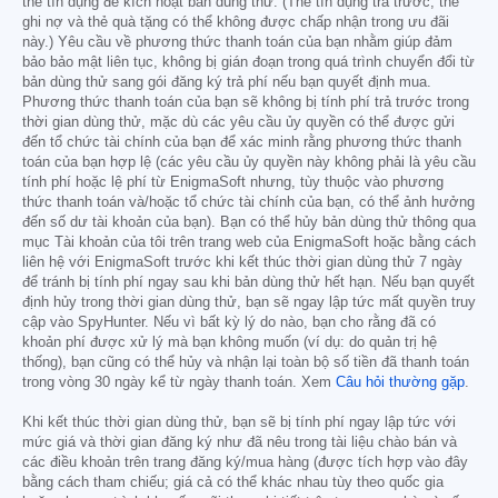
thẻ tín dụng để kích hoạt bản dùng thử. (Thẻ tín dụng trả trước, thẻ
ghi nợ và thẻ quà tặng có thể không được chấp nhận trong ưu đãi
này.) Yêu cầu về phương thức thanh toán của bạn nhằm giúp đảm
bảo bảo mật liên tục, không bị gián đoạn trong quá trình chuyển đổi từ
bản dùng thử sang gói đăng ký trả phí nếu bạn quyết định mua.
Phương thức thanh toán của bạn sẽ không bị tính phí trả trước trong
thời gian dùng thử, mặc dù các yêu cầu ủy quyền có thể được gửi
đến tổ chức tài chính của bạn để xác minh rằng phương thức thanh
toán của bạn hợp lệ (các yêu cầu ủy quyền này không phải là yêu cầu
tính phí hoặc lệ phí từ EnigmaSoft nhưng, tùy thuộc vào phương
thức thanh toán và/hoặc tổ chức tài chính của bạn, có thể ảnh hưởng
đến số dư tài khoản của bạn). Bạn có thể hủy bản dùng thử thông qua
mục Tài khoản của tôi trên trang web của EnigmaSoft hoặc bằng cách
liên hệ với EnigmaSoft trước khi kết thúc thời gian dùng thử 7 ngày
để tránh bị tính phí ngay sau khi bản dùng thử hết hạn. Nếu bạn quyết
định hủy trong thời gian dùng thử, bạn sẽ ngay lập tức mất quyền truy
cập vào SpyHunter. Nếu vì bất kỳ lý do nào, bạn cho rằng đã có
khoản phí được xử lý mà bạn không muốn (ví dụ: do quản trị hệ
thống), bạn cũng có thể hủy và nhận lại toàn bộ số tiền đã thanh toán
trong vòng 30 ngày kể từ ngày thanh toán. Xem
Câu hỏi thường gặp
.
Khi kết thúc thời gian dùng thử, bạn sẽ bị tính phí ngay lập tức với
mức giá và thời gian đăng ký như đã nêu trong tài liệu chào bán và
các điều khoản trên trang đăng ký/mua hàng (được tích hợp vào đây
bằng cách tham chiếu; giá cả có thể khác nhau tùy theo quốc gia