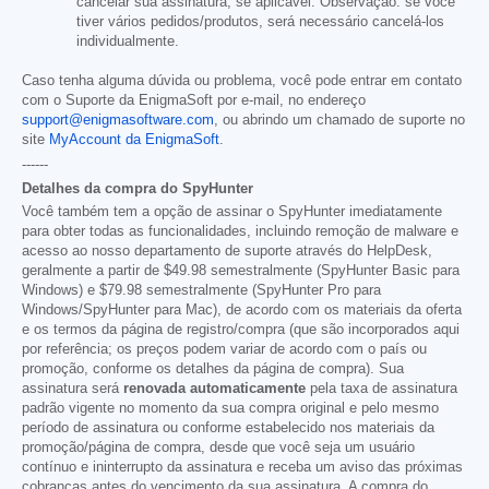
cancelar sua assinatura, se aplicável. Observação: se você
tiver vários pedidos/produtos, será necessário cancelá-los
individualmente.
Caso tenha alguma dúvida ou problema, você pode entrar em contato
com o Suporte da EnigmaSoft por e-mail, no endereço
support@enigmasoftware.com
, ou abrindo um chamado de suporte no
site
MyAccount da EnigmaSoft
.
------
Detalhes da compra do SpyHunter
Você também tem a opção de assinar o SpyHunter imediatamente
para obter todas as funcionalidades, incluindo remoção de malware e
acesso ao nosso departamento de suporte através do HelpDesk,
geralmente a partir de
$49.98
semestralmente (SpyHunter Basic para
Windows) e
$79.98
semestralmente (SpyHunter Pro para
Windows/SpyHunter para Mac), de acordo com os materiais da oferta
e os termos da página de registro/compra (que são incorporados aqui
por referência; os preços podem variar de acordo com o país ou
promoção, conforme os detalhes da página de compra). Sua
assinatura será
renovada automaticamente
pela taxa de assinatura
padrão vigente no momento da sua compra original e pelo mesmo
período de assinatura ou conforme estabelecido nos materiais da
promoção/página de compra, desde que você seja um usuário
contínuo e ininterrupto da assinatura e receba um aviso das próximas
cobranças antes do vencimento da sua assinatura. A compra do