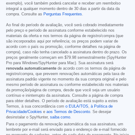
exemplo), você também poderá cancelar e receber um reembolso
integral a qualquer momento dentro de 30 dias a partir da data da
compra. Consulte as
Perguntas Frequentes
.
Ao final do período de avaliação, você será cobrado imediatamente
pelo preço e período de assinatura conforme estabelecido nos
materiais da oferta e nos termos da página de registro/compra (que
são incorporados aqui por referência; os preços podem variar de
acordo com o país ou promoção, conforme detalhes na página de
compra), caso não tenha cancelado a assinatura dentro do prazo. Os
preços geralmente começam em
$79.98
semestralmente (SpyHunter
Pro para Windows/SpyHunter para Mac). Sua assinatura será
renovada automaticamente
de acordo com os termos da página de
registro/compra, que preveem renovações automáticas pela taxa de
assinatura padrão vigente no momento da sua compra original e pelo
mesmo período de assinatura ou conforme estabelecido nos materiais
da promoção/página de compra, desde que você seja um usuário
contínuo e ininterrupto da assinatura. Consulte a página de compra
para obter detalhes. O período de avaliação está sujeito a estes
Termos, à sua concordância com
o EULA/TOS
,
à Política de
Privacidade/Cookies
e
aos Termos de Desconto
. Se desejar
desinstalar o SpyHunter,
saiba como
.
Para o pagamento da renovação automática da sua assinatura, um
lembrete por e-mail será enviado para o endereço de e-mail fornecido
no momento do cadastro, antes de cada data de pagamento. No início