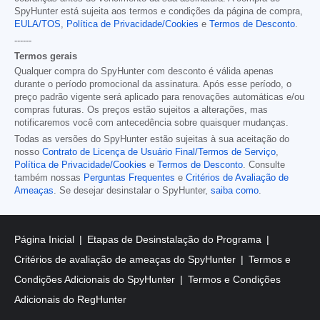
SpyHunter está sujeita aos termos e condições da página de compra,
EULA/TOS
,
Política de Privacidade/Cookies
e
Termos de Desconto
.
------
Termos gerais
Qualquer compra do SpyHunter com desconto é válida apenas
durante o período promocional da assinatura. Após esse período, o
preço padrão vigente será aplicado para renovações automáticas e/ou
compras futuras. Os preços estão sujeitos a alterações, mas
notificaremos você com antecedência sobre quaisquer mudanças.
Todas as versões do SpyHunter estão sujeitas à sua aceitação do
nosso
Contrato de Licença de Usuário Final/Termos de Serviço
,
Política de Privacidade/Cookies
e
Termos de Desconto
. Consulte
também nossas
Perguntas Frequentes
e
Critérios de Avaliação de
Ameaças
. Se desejar desinstalar o SpyHunter,
saiba como
.
Página Inicial
Etapas de Desinstalação do Programa
Critérios de avaliação de ameaças do SpyHunter
Termos e
Condições Adicionais do SpyHunter
Termos e Condições
Adicionais do RegHunter