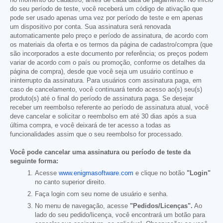
do seu período de teste, você receberá um código de ativação que
pode ser usado apenas uma vez por período de teste e em apenas
um dispositivo por conta. Sua assinatura será renovada
automaticamente pelo preço e período de assinatura, de acordo com
os materiais da oferta e os termos da página de cadastro/compra (que
são incorporados a este documento por referência; os preços podem
variar de acordo com o país ou promoção, conforme os detalhes da
página de compra), desde que você seja um usuário contínuo e
ininterrupto da assinatura. Para usuários com assinatura paga, em
caso de cancelamento, você continuará tendo acesso ao(s) seu(s)
produto(s) até o final do período de assinatura paga. Se desejar
receber um reembolso referente ao período de assinatura atual, você
deve cancelar e solicitar o reembolso em até 30 dias após a sua
última compra, e você deixará de ter acesso a todas as
funcionalidades assim que o seu reembolso for processado.
Você pode cancelar uma assinatura ou período de teste da
seguinte forma:
Acesse
www.enigmasoftware.com
e clique no botão
"Login"
no canto superior direito.
Faça login com seu nome de usuário e senha.
No menu de navegação, acesse
"Pedidos/Licenças".
Ao
lado do seu pedido/licença, você encontrará um botão para