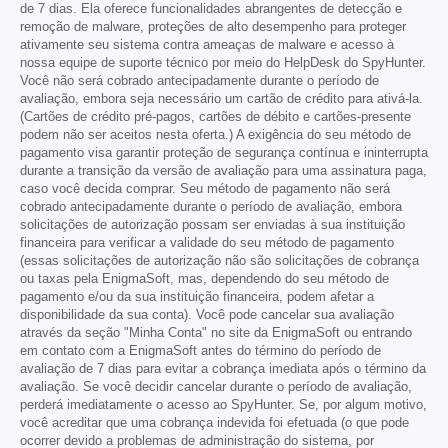
de 7 dias. Ela oferece funcionalidades abrangentes de detecção e
remoção de malware, proteções de alto desempenho para proteger
ativamente seu sistema contra ameaças de malware e acesso à
nossa equipe de suporte técnico por meio do HelpDesk do SpyHunter.
Você não será cobrado antecipadamente durante o período de
avaliação, embora seja necessário um cartão de crédito para ativá-la.
(Cartões de crédito pré-pagos, cartões de débito e cartões-presente
podem não ser aceitos nesta oferta.) A exigência do seu método de
pagamento visa garantir proteção de segurança contínua e ininterrupta
durante a transição da versão de avaliação para uma assinatura paga,
caso você decida comprar. Seu método de pagamento não será
cobrado antecipadamente durante o período de avaliação, embora
solicitações de autorização possam ser enviadas à sua instituição
financeira para verificar a validade do seu método de pagamento
(essas solicitações de autorização não são solicitações de cobrança
ou taxas pela EnigmaSoft, mas, dependendo do seu método de
pagamento e/ou da sua instituição financeira, podem afetar a
disponibilidade da sua conta). Você pode cancelar sua avaliação
através da seção "Minha Conta" no site da EnigmaSoft ou entrando
em contato com a EnigmaSoft antes do término do período de
avaliação de 7 dias para evitar a cobrança imediata após o término da
avaliação. Se você decidir cancelar durante o período de avaliação,
perderá imediatamente o acesso ao SpyHunter. Se, por algum motivo,
você acreditar que uma cobrança indevida foi efetuada (o que pode
ocorrer devido a problemas de administração do sistema, por