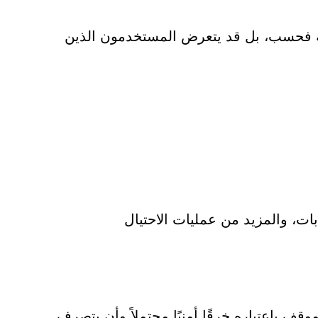
 Vcex على المخاطر المالية فحسب، بل قد يتعرض المستخدمون الذين
ات، والمزيد من عمليات الاحتيال
شركة Vcex أن يتعامل مع الموقف باعتباره خرقًا أمنيًا محتملاً وأن يتصرف