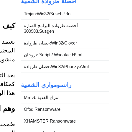
أحصنة طروادة الشعبية
Trojan:Win32/Suschil!rfn
كيف ت
أحصنة طروادة البرامج الضارة
300983.Susgen
حصان طروادة:Win32/Cloxer
المحتم
تروجان: Script / Wacatac.H! ml
منشورا
حصان طروادة:Win32/Phonzy.A!ml
بعد الت
كمكافأة
رانسومواري الشعبية
هذا الو
Mmvb انتزاع الفدية
وهم ال
Ofoq Ransomware
XHAMSTER Ransomware
صُممت 