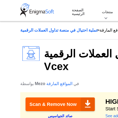
Skip
الصفحة
to
منتجات
الرئيسية
content
قع المارقة
العملات الرقمية
Vcex
في
المواقع المارقة
Mezo
بواسطة
HI
Scan & Remove Now
See add
صائد الجواسيس