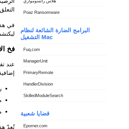
الرصيد
هلاس رانسومواري
التعلق
Poaz Ransomware
في هذه
البرامج الضارة الشائعة لنظام
ليكتشف
التشغيل Mac
فخ ال
Fuq.com
ManagerUnit
إضافية
PrimaryRemote
HandlerDivision
ر
SkilledModuleSearch
م
م
قضايا شعبية
Eporner.com
تُعدّ ه