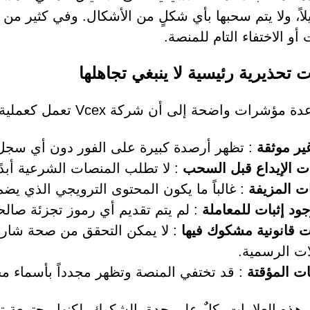
اً، ولا يتم سحبها بأي شكلٍ من الأشكال. وفي كثير من ا
و الاختفاء التام للمنصة.
 تحذيرية رئيسية لا ينبغي تجاهلها
مؤشرات واضحة إلى أن شركة Vcex تعمل كعملية احتيال:
غير موثقة
: تظهر أرصدة كبيرة على الفور دون أي سجل
ت الإيداع قبل السحب
: لا تطلب المنصات الشرعية أبدً
ات المزيفة
: غالباً ما يكون المحتوى الترويجي الذي يضم م
ود إثبات للمعاملة
: لم يتم تقديم أي رموز تجزئة صالح
ت قانونية مشكوك فيها
: لا يمكن التحقق من صحة شارات
ت الرسمية.
ات المؤقتة
: قد تختفي المنصة وتظهر مجدداً بأسماء مخ
ر هذه العلامات، كلٌ على حدة، الشكوك. لكنها مجتمعة 