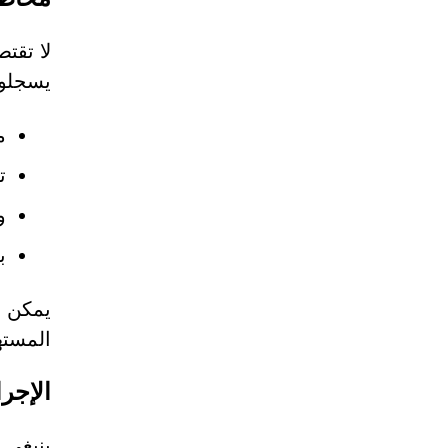
يسجلون
م
ت
و
ب
يمكن أ
المسته
الإجر