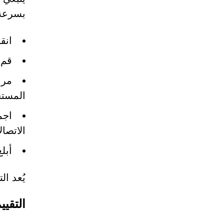
بسرعة
انق
قم 
مرا
المست
اجم
الاتصال
أبل
يُعد ال
التقيي