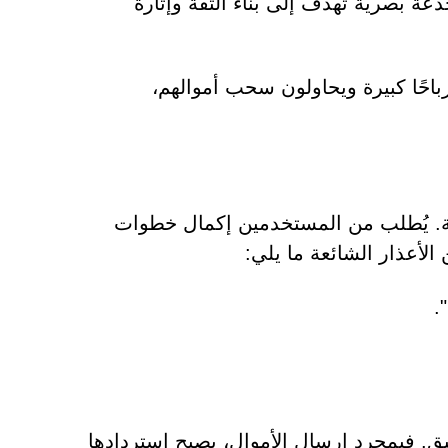
ة بصرية تهدف إلى بناء الثقة وإثارة
باحًا كبيرة ويحاولون سحب أموالهم،
صة Vcex عقبات غير متوقعة. يُطلب من المستخدمين إكمال خطوات
الأعذار الشائعة ما يلي:
.
ُسبق. فبمجرد إرسال الأموال، يصبح استردادها