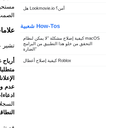
مستحيل
هل Lookmovie.io آمن؟
الصمت أ
شعبية How-Tos
علامات
كيفية إصلاح مشكلة "لا يمكن لنظام macOS
التحقق من خلو هذا التطبيق من البرامج
تشير عدة 
الضارة"
أرباح 
كيفية إصلاح أعطال Roblox
متطلبا
الإعلان
عدم وج
ادعاءا
السجلا
النطاق
قد تثي