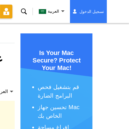
بحث
العربية
تسجيل الدخول
Is Your Mac
ع
Secure? Protect
Your Mac!
قم بتشغيل فحص
العرب
البرامج الضارة
تحسين جهاز Mac
الخاص بك
إفراغ مساحة