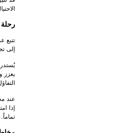
الاحتي
رحلة 
إلى تج
يُستدر
يعزز و
التفاؤل
عند مح
إذا ام
تماماً.
مخاطر