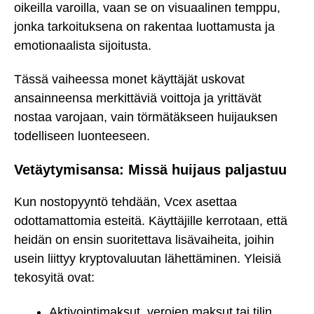
oikeilla varoilla, vaan se on visuaalinen temppu,
jonka tarkoituksena on rakentaa luottamusta ja
emotionaalista sijoitusta.
Tässä vaiheessa monet käyttäjät uskovat
ansainneensa merkittäviä voittoja ja yrittävät
nostaa varojaan, vain törmätäkseen huijauksen
todelliseen luonteeseen.
Vetäytymisansa: Missä huijaus paljastuu
Kun nostopyyntö tehdään, Vcex asettaa
odottamattomia esteitä. Käyttäjille kerrotaan, että
heidän on ensin suoritettava lisävaiheita, joihin
usein liittyy kryptovaluutan lähettäminen. Yleisiä
tekosyitä ovat:
Aktivointimaksut, verojen maksut tai tilin