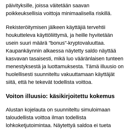
päivityksille, joissa väitetään saavan
poikkeuksellisia voittoja minimaalisella riskillä.
Rekisteröitymisen jälkeen käyttäjiä tervehtii
houkutteleva käyttöliittymä, ja heille hyvitetään
usein suuri määrä "bonus"-kryptovaluuttaa.
Kaupankäynnin alkaessa näytetty saldo näyttää
kasvavan tasaisesti, mikä luo vääränlaisen tunteen
menestyksestä ja luottamuksesta. Tämä illuusio on
huolellisesti suunniteltu vakuuttamaan käyttäjät
siitä, että he tekevät todellista voittoa.
Voiton illuusio: käsikirjoitettu kokemus
Alustan kojelauta on suunniteltu simuloimaan
taloudellista voittoa ilman todellista
lohkoketjutoimintaa. Näytettyä saldoa ei tueta