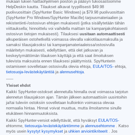
mukaan lukien haittaohjelmien poiston ja pääsyn tukiosastoomme
HelpDeskin kautta. Tilaukset alkavat tyypillisesti
$49.98
puolivuosittain (SpyHunter Basic Windows) ja
$79.98
puolivuosittain
(SpyHunter Pro Windows/SpyHunter Macille) tarjousmateriaalien ja
rekisteröinti-/ostosivun ehtojen mukaisesti (jotka sisällytetään tähän
viittauksella; hinnoittelu voi vaihdella maittain tai kampanjakohtaisesti
ostosivun tietojen mukaisesti). Tilauksesi
uusitaan automaattisesti
alkuperäisen ostohetkellä voimassa olevalla vakiotilausmaksulla ja
samaksi tilausjaksoksi tai kampanjamateriaaleissa/ostosivulla
määritetyn mukaisesti, edellyttäen, että olet jatkuvan ja
keskeytymättömän tilauksen käyttäjä ja että saat ilmoituksen
tulevista maksuista ennen tilauksesi päättymistä. SpyHunterin
ostamiseen sovelletaan ostosivulla olevia ehtoja,
EULA/TOS-
ehtoja,
tietosuoja-/evästekäytäntöä
ja
alennusehtoja
.
------
Yleiset ehdot
Kaikki SpyHunter-ostokset alennetulla hinnalla ovat voimassa tarjotun
alennetun tilausjakson ajan. Tämän jälkeen automaattisiin uusintoihin
ja/tai tuleviin ostoksiin sovelletaan kulloinkin voimassa olevaa
normaalia hintaa. Hinnat voivat muuttua, mutta ilmoitamme sinulle
etukäteen hinnanmuutoksista.
Kaikki SpyHunter-versiot edellyttävät, että hyväksyt
EULA/TOS-
ehtomme,
tietosuoja-/evästekäytäntömme
ja
alennusehtomme
. Katso
myös usein
kysytyt kysymykset
ja
uhkien arviointikriteerit
. Jos