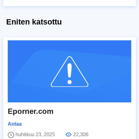
Eniten katsottu
Eporner.com
Antaa
huhtikuu 23, 2025
22,306