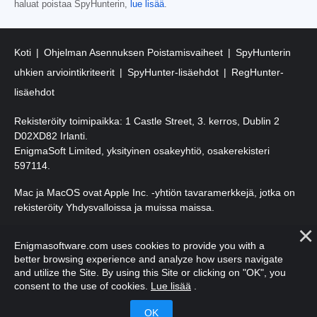
haluat poistaa SpyHunterin,
lue lisää
.
Koti
Ohjelman Asennuksen Poistamisvaiheet
SpyHunterin
uhkien arviointikriteerit
SpyHunter-lisäehdot
RegHunter-
lisäehdot
Rekisteröity toimipaikka: 1 Castle Street, 3. kerros, Dublin 2
D02XD82 Irlanti.
EnigmaSoft Limited, yksityinen osakeyhtiö, osakerekisteri
597114.
Mac ja MacOS ovat Apple Inc. -yhtiön tavaramerkkejä, jotka on
rekisteröity Yhdysvalloissa ja muissa maissa.
Tekijänoikeudet 2016-
2026
. EnigmaSoft Ltd. Kaikki oikeudet
Enigmasoftware.com uses cookies to provide you with a
pidätetään.
better browsing experience and analyze how users navigate
and utilize the Site. By using this Site or clicking on "OK", you
consent to the use of cookies.
Lue lisää
.