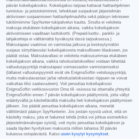
päivän kokeilujaksoksi. Kokeilujakso tarjoaa kattavat haittaohjelmien
tunnistus- ja poistotoiminnot, tehokkaat suojaukset järjestelmän
aktiiviseen suojaamiseen haittaohjelmauhilta sekä pääsyn tekniseen
tukitiimiimme SpyHunter-tukipalvelun kautta. Sinulta ei veloiteta
maksuja etukäteen kokeilujakson aikana, vaikka kokeilujakson
aktivoimiseen vaaditaan luottokortti. (Prepaid-luotto-, pankki- ja
lahjakortteja ei välttämättä hyväksytä tässä tarjouksessa.)
Maksutapasi vaatimus on varmistaa jatkuva ja keskeytymätön
suojaus siirryttäessäsi kokeilujaksosta maksulliseen tilaukseen, jos
päätät ostaa. Maksutavaltasi ei veloiteta maksusummaa etukäteen
kokeilujakson aikana, vaikka rahoituslaitoksellesi voidaan lähettää
valtuutuspyyntöjä maksutapasi voimassaolon varmistamiseksi
(tällaiset valtuutuspyynnöt eivät ole EnigmaSoftin veloituspyyntöjä,
mutta maksutavastasi ja/tai rahoituslaitoksestasi riippuen ne voivat
vaikuttaa tilisi saatavuuteen). Voit peruuttaa kokeilujaksosi
EnigmaSoftin verkkosivuston Oma tili -osiossa tai ottamalla yhteyttä
EnigmaSoftiin ennen 7 päivän kokeilujakson päättymistä, jotta vältyt
erääntyvältä ja käsiteltävältä maksulta heti kokeilujakson päättymisen
jälkeen. Jos päätät peruuttaa kokeilujakson aikana, menetät
välittömästi pääsyn SpyHunteriin. Jos jostain syystä uskot, että on
käsitelty maksu, jota et halunnut tehdä (mikä voi johtua esimerkiksi
järjestelmänvalvojan syistä), voit myös peruuttaa kokeilujakson ja
saada täyden hyvityksen maksusta milloin tahansa 30 päivän
kuluessa ostopäivästä. Katso
usein kysytyt kysymykset
.