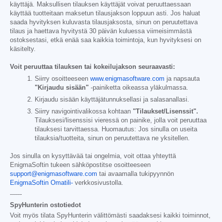
käyttäjä. Maksullisen tilauksen käyttäjät voivat peruuttaessaan
käyttää tuotteitaan maksetun tilausjakson loppuun asti. Jos haluat
saada hyvityksen kuluvasta tilausjaksosta, sinun on peruutettava
tilaus ja haettava hyvitystä 30 päivän kuluessa viimeisimmästä
ostoksestasi, etkä enää saa kaikkia toimintoja, kun hyvityksesi on
käsitelty.
Voit peruuttaa tilauksen tai kokeilujakson seuraavasti:
Siirry osoitteeseen
www.enigmasoftware.com
ja napsauta
"Kirjaudu sisään"
-painiketta oikeassa yläkulmassa.
Kirjaudu sisään käyttäjätunnuksellasi ja salasanallasi.
Siirry navigointivalikossa kohtaan
"Tilaukset/Lisenssit".
Tilauksesi/lisenssisi vieressä on painike, jolla voit peruuttaa
tilauksesi tarvittaessa. Huomautus: Jos sinulla on useita
tilauksia/tuotteita, sinun on peruutettava ne yksitellen.
Jos sinulla on kysyttävää tai ongelmia, voit ottaa yhteyttä
EnigmaSoftin tukeen sähköpostitse osoitteeseen
support@enigmasoftware.com
tai avaamalla tukipyynnön
EnigmaSoftin Omatili-
verkkosivustolla.
------
SpyHunterin ostotiedot
Voit myös tilata SpyHunterin välittömästi saadaksesi kaikki toiminnot,