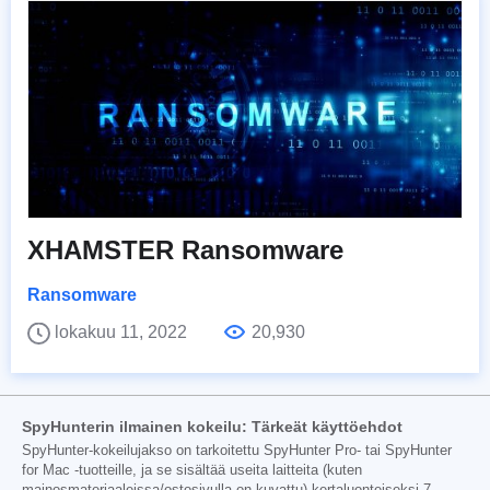
XHAMSTER Ransomware
Ransomware
lokakuu 11, 2022
20,930
SpyHunterin ilmainen kokeilu: Tärkeät käyttöehdot
SpyHunter-kokeilujakso on tarkoitettu SpyHunter Pro- tai SpyHunter
for Mac -tuotteille, ja se sisältää useita laitteita (kuten
mainosmateriaaleissa/ostosivulla on kuvattu) kertaluonteiseksi 7