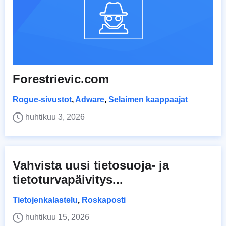
Forestrievic.com
Rogue-sivustot
,
Adware
,
Selaimen kaappaajat
huhtikuu 3, 2026
Vahvista uusi tietosuoja- ja
tietoturvapäivitys...
Tietojenkalastelu
,
Roskaposti
huhtikuu 15, 2026