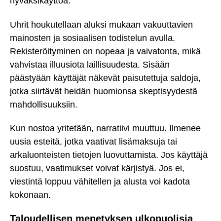
hyväksikäyttöä.
Uhrit houkutellaan aluksi mukaan vakuuttavien
mainosten ja sosiaalisen todistelun avulla.
Rekisteröityminen on nopeaa ja vaivatonta, mikä
vahvistaa illuusiota laillisuudesta. Sisään
päästyään käyttäjät näkevät paisutettuja saldoja,
jotka siirtävät heidän huomionsa skeptisyydestä
mahdollisuuksiin.
Kun nostoa yritetään, narratiivi muuttuu. Ilmenee
uusia esteitä, jotka vaativat lisämaksuja tai
arkaluonteisten tietojen luovuttamista. Jos käyttäjä
suostuu, vaatimukset voivat kärjistyä. Jos ei,
viestintä loppuu vähitellen ja alusta voi kadota
kokonaan.
Taloudellisen menetyksen ulkopuolisia