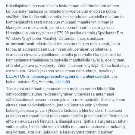
Kokeilujakson lopussa sinulta laskutetaan välittömästi etukäteen
tarjousmateriaaleissa ja rekisteröinti-/ostosivun ehdoissa (jotka
sisällytetään tähän viittauksella; hinnoittelu voi vaihdella maittain tai
kampanjakohtaisesti ostosivun mukaan) määritellyn hinnan ja
tilausjakson mukaisesti, jos et ole peruuttanut tilausta ajoissa.
Hinnoittelu alkaa tyypillisesti
$79.98
puolivuosittain (SpyHunter Pro
Windows/SpyHunter Macille). Ostamasi tilaus
uusitaan
automaattisesti
rekisteröinti-/ostosivun ehtojen mukaisesti, jotka
tarjoavat automaattisen uusimisen alkuperäisen ostohetkellä
voimassa olevalla vakiotilausmaksulla ja samalle tilausjaksolle tai
kampanjamateriaaleissa/ostosivulla määritellyllä tavalla, edellyttäen,
että olet jatkuva ja keskeytymätön tilauksen käyttäjä. Katso lisätietoja
ostosivulta. Kokeilujaksoon sovelletaan näitä ehtoja, hyväksyt
EULA/TOS:n
,
tietosuoja-/evästekäytännön
ja
alennusehdot
. Jos
haluat poistaa SpyHunterin,
lue lisää
.
Tilauksesi automaattisen uusimisen maksua varten lähetetään
sähköpostimuistutus rekisteröitymisen yhteydessä antamaasi
sähköpostiosoitteeseen ennen jokaista maksupäivää. Kokeilujakson
alussa saat aktivointikoodin, jota voi käyttää vain yhdessä
kokeilujaksossa ja vain yhdessä laitteessa tiliä kohden. Tilauksesi
uusitaan automaattisesti tarjousmateriaalien ja rekisteröinti-/ostosivun
ehtojen mukaisesti hinnalla ja tilausjaksoksi (jotka sisällytetään tähän
viittauksella; hinnoittelu voi vaihdella maittain tai ostosivun mukaan),
edellyttäen, että olet jatkuvan ja keskeytymättömän tilauksen