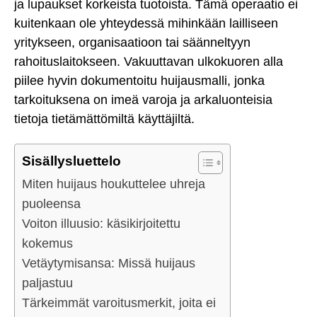
ja lupaukset korkeista tuotoista. Tämä operaatio ei
kuitenkaan ole yhteydessä mihinkään lailliseen
yritykseen, organisaatioon tai säänneltyyn
rahoituslaitokseen. Vakuuttavan ulkokuoren alla
piilee hyvin dokumentoitu huijausmalli, jonka
tarkoituksena on imeä varoja ja arkaluonteisia
tietoja tietämättömiltä käyttäjiltä.
Sisällysluettelo
Miten huijaus houkuttelee uhreja
puoleensa
Voiton illuusio: käsikirjoitettu
kokemus
Vetäytymisansa: Missä huijaus
paljastuu
Tärkeimmät varoitusmerkit, joita ei