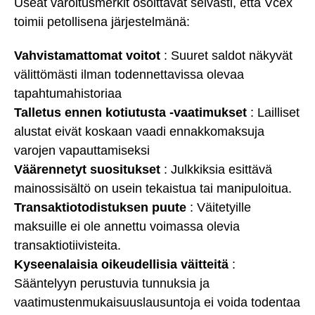
Useat varoitusmerkit osoittavat selvästi, että Vcex
toimii petollisena järjestelmänä:
Vahvistamattomat voitot
: Suuret saldot näkyvät
välittömästi ilman todennettavissa olevaa
tapahtumahistoriaa
Talletus ennen kotiutusta -vaatimukset
: Lailliset
alustat eivät koskaan vaadi ennakkomaksuja
varojen vapauttamiseksi
Väärennetyt suositukset
: Julkkiksia esittävä
mainossisältö on usein tekaistua tai manipuloitua.
Transaktiotodistuksen puute
: Väitetyille
maksuille ei ole annettu voimassa olevia
transaktiotiivisteita.
Kyseenalaisia oikeudellisia väitteitä
:
Sääntelyyn perustuvia tunnuksia ja
vaatimustenmukaisuuslausuntoja ei voida todentaa