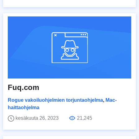
Fuq.com
Rogue vakoiluohjelmien torjuntaohjelma
,
Mac-
haittaohjelma
kesäkuuta 26, 2023
21,245