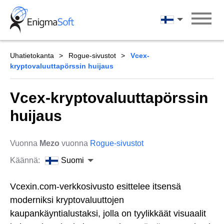
Skip
to
Suomi
content
Uhatietokanta
Rogue-sivustot
Vcex-
kryptovaluuttapörssin huijaus
Vcex-kryptovaluuttapörssin
huijaus
Vuonna
Mezo
vuonna
Rogue-sivustot
Käännä:
Suomi
Vcexin.com-verkkosivusto esittelee itsensä
moderniksi kryptovaluuttojen
kaupankäyntialustaksi, jolla on tyylikkäät visuaalit