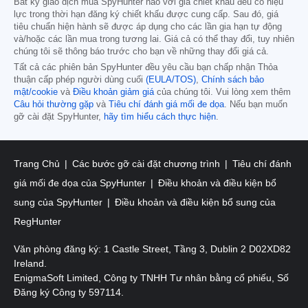
Bất kỳ giao dịch mua SpyHunter nào với giá chiết khấu đều có hiệu
lực trong thời hạn đăng ký chiết khấu được cung cấp. Sau đó, giá
tiêu chuẩn hiện hành sẽ được áp dụng cho các lần gia hạn tự động
và/hoặc các lần mua trong tương lai. Giá cả có thể thay đổi, tuy nhiên
chúng tôi sẽ thông báo trước cho bạn về những thay đổi giá cả.
Tất cả các phiên bản SpyHunter đều yêu cầu bạn chấp nhận Thỏa
thuận cấp phép người dùng cuối
(EULA/TOS)
,
Chính sách bảo
mật/cookie
và
Điều khoản giảm giá
của chúng tôi. Vui lòng xem thêm
Câu hỏi thường gặp
và
Tiêu chí đánh giá mối đe dọa
. Nếu bạn muốn
gỡ cài đặt SpyHunter,
hãy tìm hiểu cách thực hiện
.
Trang Chủ
Các bước gỡ cài đặt chương trình
Tiêu chí đánh
giá mối đe dọa của SpyHunter
Điều khoản và điều kiện bổ
sung của SpyHunter
Điều khoản và điều kiện bổ sung của
RegHunter
Văn phòng đăng ký: 1 Castle Street, Tầng 3, Dublin 2 D02XD82
Ireland.
EnigmaSoft Limited, Công ty TNHH Tư nhân bằng cổ phiếu, Số
Đăng ký Công ty 597114.