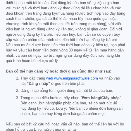
thiết bị cho mỗi tài khoản. Gói đăng ký của bạn sẽ tự động gia hạn
với mức giá và thời hạn đăng ký theo đúng tài liệu chào bán và các
điều khoản trên trang đăng ký/mua hàng (được tích hợp vào đây bằng
cách tham chiếu; giá cả có thể khác nhau tùy theo quốc gia hoặc
chương trình khuyến mãi theo chi tiết trên trang mua hàng), với điều
kiện bạn là người dùng đăng ký liên tục, không bị gián đoạn. Đối với
người dùng đăng ký trả phí, nếu bạn hủy, bạn vẫn sẽ có quyền truy
cập vào sản phẩm của mình cho đến hết thời hạn đăng ký trả phí.
Nếu bạn muốn được hoàn tiền cho thời hạn đăng ký hiện tại, bạn phải
hủy và yêu cầu hoàn tiền trong vòng 30 ngày kể từ lần mua hàng gần
nhất, và bạn sẽ ngay lập tức ngừng sử dụng đầy đủ chức năng khi
quá trình hoàn tiền được xử lý.
Bạn có thể hủy đăng ký hoặc thời gian dùng thử như sau:
Truy cập trang
web www.enigmasoftware.com
và nhấp vào
nút
"Đăng nhập"
ở góc trên bên phải.
Đăng nhập bằng tên người dùng và mật khẩu của bạn.
Trong menu điều hướng, hãy chọn
"Đơn hàng/Giấy phép".
Bên cạnh đơn hàng/giấy phép của bạn, sẽ có một nút để
hủy đăng ký nếu có. Lưu ý: Nếu bạn có nhiều đơn hàng/sản
phẩm, bạn cần hủy từng đơn hàng/sản phẩm một.
Nếu bạn có bất kỳ câu hỏi hoặc vấn đề nào, bạn có thể liên hệ với bộ
phận hỗ trợ của EnigmaSoft qua email tại