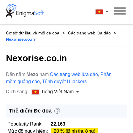
Skip
to
Tiếng Việt Na
content
Cơ sở dữ liệu về mối đe dọa
Các trang web lừa đảo
Nexorise.co.in
Nexorise.co.in
Đến năm
Mezo
năm
Các trang web lừa đảo
,
Phần
mềm quảng cáo
,
Trình duyệt Hijackers
Dịch sang:
Tiếng Việt Nam
Thẻ điểm Đe doạ
?
Popularity Rank:
22,163
Mức độ nguy hiểm:
20 % (Bình thường)