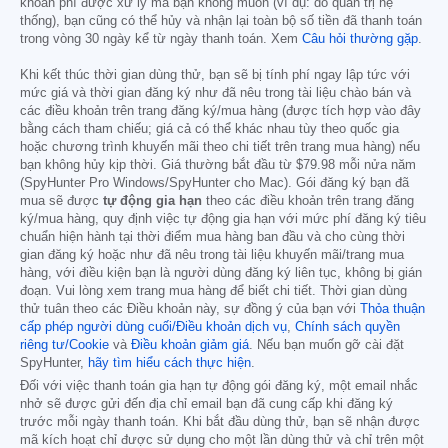
khoản phí được xử lý mà bạn không muốn (ví dụ: do quản trị hệ
thống), bạn cũng có thể hủy và nhận lại toàn bộ số tiền đã thanh toán
trong vòng 30 ngày kể từ ngày thanh toán. Xem
Câu hỏi thường gặp
.
Khi kết thúc thời gian dùng thử, bạn sẽ bị tính phí ngay lập tức với
mức giá và thời gian đăng ký như đã nêu trong tài liệu chào bán và
các điều khoản trên trang đăng ký/mua hàng (được tích hợp vào đây
bằng cách tham chiếu; giá cả có thể khác nhau tùy theo quốc gia
hoặc chương trình khuyến mãi theo chi tiết trên trang mua hàng) nếu
bạn không hủy kịp thời. Giá thường bắt đầu từ
$79.98
mỗi nửa năm
(SpyHunter Pro Windows/SpyHunter cho Mac). Gói đăng ký bạn đã
mua sẽ được
tự động gia hạn
theo các điều khoản trên trang đăng
ký/mua hàng, quy định việc tự động gia hạn với mức phí đăng ký tiêu
chuẩn hiện hành tại thời điểm mua hàng ban đầu và cho cùng thời
gian đăng ký hoặc như đã nêu trong tài liệu khuyến mãi/trang mua
hàng, với điều kiện bạn là người dùng đăng ký liên tục, không bị gián
đoạn. Vui lòng xem trang mua hàng để biết chi tiết. Thời gian dùng
thử tuân theo các Điều khoản này, sự đồng ý của bạn với
Thỏa thuận
cấp phép người dùng cuối/Điều khoản dịch vụ
,
Chính sách quyền
riêng tư/Cookie
và
Điều khoản giảm giá
. Nếu bạn muốn gỡ cài đặt
SpyHunter,
hãy tìm hiểu cách thực hiện
.
Đối với việc thanh toán gia hạn tự động gói đăng ký, một email nhắc
nhở sẽ được gửi đến địa chỉ email bạn đã cung cấp khi đăng ký
trước mỗi ngày thanh toán. Khi bắt đầu dùng thử, bạn sẽ nhận được
mã kích hoạt chỉ được sử dụng cho một lần dùng thử và chỉ trên một