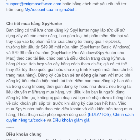
support@enigmasoftware.com
hoặc bằng cách mở yêu cầu hỗ trợ
trên trang
MyAccount của EnigmaSoft
.
------
Chi tiết mua hàng SpyHunter
Bạn cũng có thể lựa chọn đăng ký SpyHunter ngay lập tức để sử
dụng đầy đủ các chức năng, bao gồm loại bỏ phần mềm độc hại và
truy cập vào bộ phận hỗ trợ của chúng tôi thông qua HelpDesk,
thường bắt đầu từ
$49.98
mỗi nửa năm (SpyHunter Basic Windows)
và
$79.98
mỗi nửa năm (SpyHunter Pro Windows/SpyHunter cho
Mac) theo các tài liệu chào bán và điều khoản trang đăng ký/mua
hàng (được tích hợp vào đây bằng cách tham chiếu; giá cả có thể
thay đổi tùy theo quốc gia hoặc chương trình khuyến mãi theo chi tiết
trang mua hàng). Đăng ký của bạn sẽ
tự động gia hạn
với mức phí
đăng ký tiêu chuẩn hiện hành tại thời điểm bạn mua đăng ký ban đầu
và trong cùng khoảng thời gian đăng ký hoặc như được nêu trong tài
liệu khuyến mãi/trang mua hàng, với điều kiện bạn là người dùng
đăng ký liên tục, không bị gián đoạn và bạn sẽ nhận được thông báo
về các khoản phí sắp tới trước khi đăng ký của bạn hết hạn. Việc
mua SpyHunter tuân theo các điều khoản và điều kiện trên trang mua
hàng, Thỏa thuận cấp phép người dùng cuối
(EULA/TOS)
,
Chính sách
quyền riêng tư/cookie
và
Điều khoản giảm giá
.
------
Điều khoản chung