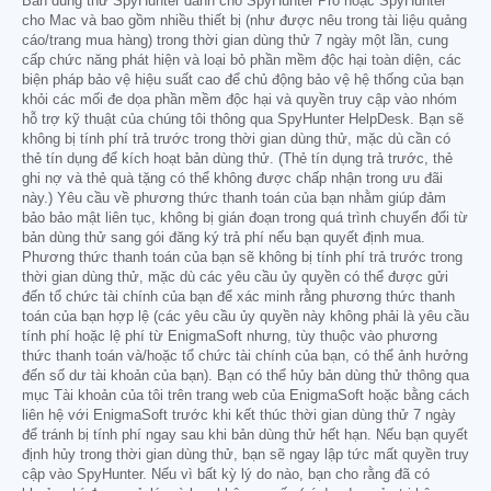
Bản dùng thử SpyHunter dành cho SpyHunter Pro hoặc SpyHunter
cho Mac và bao gồm nhiều thiết bị (như được nêu trong tài liệu quảng
cáo/trang mua hàng) trong thời gian dùng thử 7 ngày một lần, cung
cấp chức năng phát hiện và loại bỏ phần mềm độc hại toàn diện, các
biện pháp bảo vệ hiệu suất cao để chủ động bảo vệ hệ thống của bạn
khỏi các mối đe dọa phần mềm độc hại và quyền truy cập vào nhóm
hỗ trợ kỹ thuật của chúng tôi thông qua SpyHunter HelpDesk. Bạn sẽ
không bị tính phí trả trước trong thời gian dùng thử, mặc dù cần có
thẻ tín dụng để kích hoạt bản dùng thử. (Thẻ tín dụng trả trước, thẻ
ghi nợ và thẻ quà tặng có thể không được chấp nhận trong ưu đãi
này.) Yêu cầu về phương thức thanh toán của bạn nhằm giúp đảm
bảo bảo mật liên tục, không bị gián đoạn trong quá trình chuyển đổi từ
bản dùng thử sang gói đăng ký trả phí nếu bạn quyết định mua.
Phương thức thanh toán của bạn sẽ không bị tính phí trả trước trong
thời gian dùng thử, mặc dù các yêu cầu ủy quyền có thể được gửi
đến tổ chức tài chính của bạn để xác minh rằng phương thức thanh
toán của bạn hợp lệ (các yêu cầu ủy quyền này không phải là yêu cầu
tính phí hoặc lệ phí từ EnigmaSoft nhưng, tùy thuộc vào phương
thức thanh toán và/hoặc tổ chức tài chính của bạn, có thể ảnh hưởng
đến số dư tài khoản của bạn). Bạn có thể hủy bản dùng thử thông qua
mục Tài khoản của tôi trên trang web của EnigmaSoft hoặc bằng cách
liên hệ với EnigmaSoft trước khi kết thúc thời gian dùng thử 7 ngày
để tránh bị tính phí ngay sau khi bản dùng thử hết hạn. Nếu bạn quyết
định hủy trong thời gian dùng thử, bạn sẽ ngay lập tức mất quyền truy
cập vào SpyHunter. Nếu vì bất kỳ lý do nào, bạn cho rằng đã có