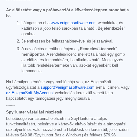
Az előfizetést vagy a próbaverziót a következőképpen mondhatja
le:
Látogasson el a
www.enigmasoftware.com
weboldalra, és
kattintson a jobb felső sarokban található
„Bejelentkezés”
gombra.
Jelentkezzen be felhasználónevével és jelszavával.
A navigációs menüben lépjen a
„Rendelés/Licencek”
menüpontra.
A rendelés/licenc mellett található egy gomb
az előfizetés lemondására, ha alkalmazható. Megjegyzés:
Ha több rendelése/terméke van, azokat egyenként kell
lemondania.
Ha bármilyen kérdése vagy problémája van, az EnigmaSoft
ügyfélszolgálatát a
support@enigmasoftware.com
e-mail címen, vagy
az EnigmaSoft MyAccount
weboldalán keresztül veheti fel a
kapcsolatot egy támogatási jegy megnyitásával.
-------
SpyHunter vásárlási részletek
Lehetősége van azonnal előfizetni a SpyHunterre a teljes
funkcionalitásért, beleértve a kártevők eltávolítását és a támogatási
osztályunkhoz való hozzáférést a HelpDesk-en keresztül, jellemzően
féléves
$49.98
(SpyHunter Basic Windows) és féléves
$79.98