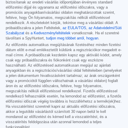
biztosítanak az eredeti vásárlás időpontjában érvényes standard
előfizetési díjjal és ugyanarra az előfizetési időszakra, vagy a
promóciós anyagokban/vásárlási oldalon meghatározottak szerint,
feltéve, hogy Ön folyamatos, megszakítás nélküli előfizetéssel
rendelkezik. A részletekért kérjük, tekintse meg a vásárlási oldalt. A
próbaidőszakra a jelen Feltételek,
az EULA/TOS
,
az Adatvédelmi/Süti
Szabályzat
és
a Kedvezményfeltételek
vonatkoznak. Ha el szeretné
távolítani a SpyHuntert,
tudjon meg többet arról, hogyan
.
Az előfizetés automatikus megújításának fizetéséhez minden fizetési
dátum előtt e-mail emlékeztetőt küldünk a regisztrációkor megadott e-
mail címre. A próbaidőszak kezdetén kapsz egy aktiváló kódot, amely
csak egy próbaidőszakra és fiókonként csak egy eszközre
használható. Az előfizetésed automatikusan megújul az ajánlati
anyagokban és a regisztrációs/vásárlási oldal feltételeiben (amelyeket
a jelen dokumentum hivatkozásként tartalmaz; az árak országonként
vagy a promóciótól függően változhatnak a vásárlási oldalon) foglalt
áron és az előfizetési időszakra, feltéve, hogy folyamatos,
megszakítás nélküli előfizetéssel rendelkezel. Fizetős előfizetéssel
rendelkező felhasználók esetén, ha lemondod az előfizetést, a fizetős
előfizetési időszak végéig továbbra is hozzáférhetsz a termék(ek)hez.
Ha visszatérítést szeretnél kapni az aktuális előfizetési időszakra,
akkor a legutóbbi vásárlástól számított 30 napon belül le kell
mondanod az előfizetést és kérned kell a visszatérítést, és a
visszatérítés feldolgozása után azonnal lemondod a teljes
funkcionalitást.