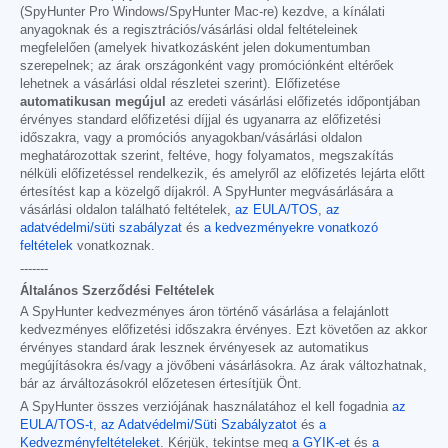
(SpyHunter Pro Windows/SpyHunter Mac-re) kezdve, a kínálati
anyagoknak és a regisztrációs/vásárlási oldal feltételeinek
megfelelően (amelyek hivatkozásként jelen dokumentumban
szerepelnek; az árak országonként vagy promóciónként eltérőek
lehetnek a vásárlási oldal részletei szerint). Előfizetése
automatikusan megújul
az eredeti vásárlási előfizetés időpontjában
érvényes standard előfizetési díjjal és ugyanarra az előfizetési
időszakra, vagy a promóciós anyagokban/vásárlási oldalon
meghatározottak szerint, feltéve, hogy folyamatos, megszakítás
nélküli előfizetéssel rendelkezik, és amelyről az előfizetés lejárta előtt
értesítést kap a közelgő díjakról. A SpyHunter megvásárlására a
vásárlási oldalon található feltételek,
az EULA/TOS
,
az
adatvédelmi/süti szabályzat
és
a kedvezményekre vonatkozó
feltételek
vonatkoznak.
-------
Általános Szerződési Feltételek
A SpyHunter kedvezményes áron történő vásárlása a felajánlott
kedvezményes előfizetési időszakra érvényes. Ezt követően az akkor
érvényes standard árak lesznek érvényesek az automatikus
megújításokra és/vagy a jövőbeni vásárlásokra. Az árak változhatnak,
bár az árváltozásokról előzetesen értesítjük Önt.
A SpyHunter összes verziójának használatához el kell fogadnia
az
EULA/TOS-t
,
az Adatvédelmi/Süti Szabályzatot
és
a
Kedvezményfeltételeket
. Kérjük, tekintse meg
a GYIK-et
és
a