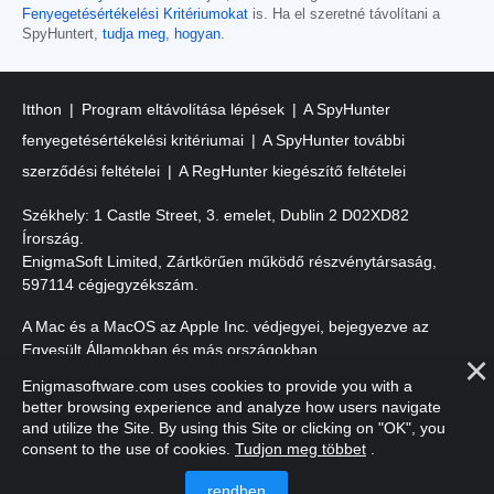
Fenyegetésértékelési Kritériumokat
is. Ha el szeretné távolítani a
SpyHuntert,
tudja meg, hogyan
.
Itthon
Program eltávolítása lépések
A SpyHunter
fenyegetésértékelési kritériumai
A SpyHunter további
szerződési feltételei
A RegHunter kiegészítő feltételei
Székhely: 1 Castle Street, 3. emelet, Dublin 2 D02XD82
Írország.
EnigmaSoft Limited, Zártkörűen működő részvénytársaság,
597114 cégjegyzékszám.
A Mac és a MacOS az Apple Inc. védjegyei, bejegyezve az
Egyesült Államokban és más országokban.
Enigmasoftware.com uses cookies to provide you with a
Szerzői jog 2016-
2026
. EnigmaSoft Ltd. Minden jog fenntartva.
better browsing experience and analyze how users navigate
and utilize the Site. By using this Site or clicking on "OK", you
consent to the use of cookies.
Tudjon meg többet
.