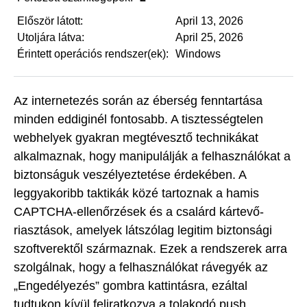
Először látott:
April 13, 2026
Utoljára látva:
April 25, 2026
Érintett operációs rendszer(ek):
Windows
Az internetezés során az éberség fenntartása
minden eddiginél fontosabb. A tisztességtelen
webhelyek gyakran megtévesztő technikákat
alkalmaznak, hogy manipulálják a felhasználókat a
biztonságuk veszélyeztetése érdekében. A
leggyakoribb taktikák közé tartoznak a hamis
CAPTCHA-ellenőrzések és a csalárd kártevő-
riasztások, amelyek látszólag legitim biztonsági
szoftverektől származnak. Ezek a rendszerek arra
szolgálnak, hogy a felhasználókat rávegyék az
„Engedélyezés” gombra kattintásra, ezáltal
tudtukon kívül feliratkozva a tolakodó push