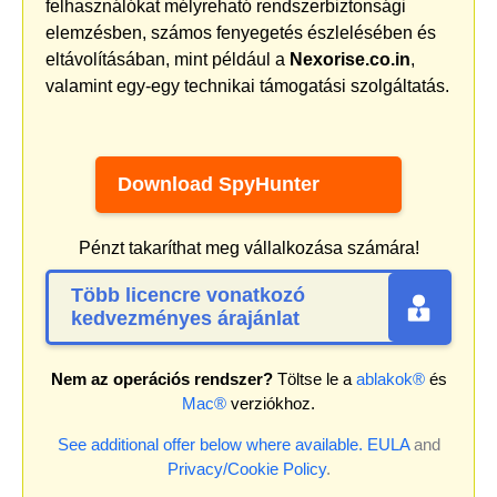
felhasználókat mélyreható rendszerbiztonsági
elemzésben, számos fenyegetés észlelésében és
eltávolításában, mint például a
Nexorise.co.in
,
valamint egy-egy technikai támogatási szolgáltatás.
Download SpyHunter
Pénzt takaríthat meg vállalkozása számára!
Több licencre vonatkozó
kedvezményes árajánlat
Nem az operációs rendszer?
Töltse le a
ablakok®
és
Mac®
verziókhoz.
See additional offer below where available.
EULA
and
Privacy/Cookie Policy
.