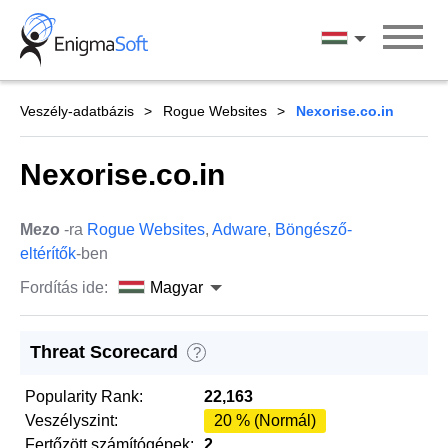
Skip
to
Magyar
content
Veszély-adatbázis
Rogue Websites
Nexorise.co.in
Nexorise.co.in
Mezo
-ra
Rogue Websites
,
Adware
,
Böngésző-
eltérítők
-ben
Fordítás ide:
Magyar
Threat Scorecard
?
Popularity Rank:
22,163
Veszélyszint:
20 % (Normál)
Fertőzött számítógépek:
2