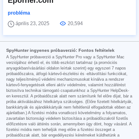
Eporner.com
probléma
április 23, 2025
20,594
SpyHunter ingyenes próbaverzió: Fontos feltételek
A SpyHunter próbaverzió a SpyHunter Pro vagy a SpyHunter Mac
verziójához érhető el, és több eszközt tartalmaz (a promóciós
anyagokban/vásárlási oldalon leírtak szerint) egy egyszeri 7 napos
próbaidőszakra, átfogó kártevő-észlelési és -eltávolítási funkciókat,
nagy teljesítményű védelmi mechanizmusokat kínálva a rendszer
kártevő-fenyegetések elleni aktív védelmére, valamint hozzáférést
biztosítva technikai támogató csapatunkhoz a SpyHunter HelpDesk-
en keresztül. A próbaidőszak alatt nem számítunk fel előre díjat, bár a
próba aktiválásához hitelkártya szükséges. (Előre fizetett hitelkártyák,
bankkártyák és ajándékkártyák nem feltétlenül elfogadottak ebben az
ajánlatban.) A fizetési módra vonatkozó követelmény a folyamatos,
zavartalan biztonsági védelem biztosítása a próbaidőszakról fizetős
előfizetésre való áttérés során, amennyiben úgy dönt, hogy vásárol. A
fizetési módra nem terheljük meg előre a fizetési összeget a
próbaidőszak alatt, bár engedélyezési kérelmeket küldhetünk a