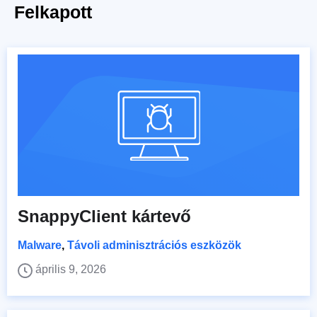
Felkapott
SnappyClient kártevő
Malware
,
Távoli adminisztrációs eszközök
április 9, 2026