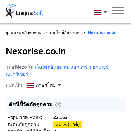
Skip
to
ภาษาไทย
content
ฐานข้อมูลภัยคุกคาม
เว็บไซต์อันธพาล
Nexorise.co.in
Nexorise.co.in
โดย
Mezo
ใน
เว็บไซต์อันธพาล
,
แอดแวร์
,
แฮกเกอร์
เบราว์เซอร์
แปลเป็น:
ภาษาไทย
ดัชนีชี้วัดภัยคุกคาม
?
Popularity Rank:
22,163
ระดับภัยคุกคาม:
20 % (ปกติ)