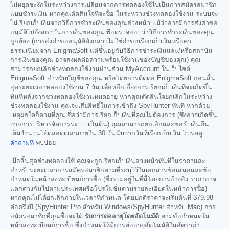
ไม่หยุดชะงักในระหว่างการเปลี่ยนจากการทดลองใช้ไปเป็นการสมัครสมาชิก
แบบชำระเงิน หากคุณตัดสินใจที่จะซื้อ ในระหว่างช่วงทดลองใช้งาน ระบบจะ
ไม่เรียกเก็บเงินจากวิธีการชำระเงินของคุณล่วงหน้า แม้ว่าอาจมีการส่งคำขอ
อนุมัติไปยังสถาบันการเงินของคุณเพื่อตรวจสอบว่าวิธีการชำระเงินของคุณ
ถูกต้อง (การส่งคำขออนุมัติดังกล่าวไม่ใช่คำขอเรียกเก็บเงินหรือค่า
ธรรมเนียมจาก EnigmaSoft แต่ขึ้นอยู่กับวิธีการชำระเงินและ/หรือสถาบัน
การเงินของคุณ อาจส่งผลต่อความพร้อมใช้งานของบัญชีของคุณ) คุณ
สามารถยกเลิกช่วงทดลองใช้งานผ่านส่วน MyAccount ในเว็บไซต์
EnigmaSoft สำหรับบัญชีของคุณ หรือโดยการติดต่อ EnigmaSoft ก่อนสิ้น
สุดระยะเวลาทดลองใช้งาน 7 วัน เพื่อหลีกเลี่ยงการเรียกเก็บเงินที่จะเกิดขึ้น
ทันทีหลังจากช่วงทดลองใช้งานหมดอายุ หากคุณตัดสินใจยกเลิกในระหว่าง
ช่วงทดลองใช้งาน คุณจะเสียสิทธิ์ในการเข้าถึง SpyHunter ทันที หากด้วย
เหตุผลใดก็ตามที่คุณเชื่อว่ามีการเรียกเก็บเงินที่คุณไม่ต้องการ (ซึ่งอาจเกิดขึ้น
จากการบริหารจัดการระบบ เป็นต้น) คุณสามารถยกเลิกและขอรับเงินคืน
เต็มจำนวนได้ตลอดเวลาภายใน 30 วันนับจากวันที่เรียกเก็บเงิน โปรดดู
คำถามที่
พบบ่อย
เมื่อสิ้นสุดช่วงทดลองใช้ คุณจะถูกเรียกเก็บเงินล่วงหน้าทันทีในราคาและ
สำหรับระยะเวลาการสมัครสมาชิกตามที่ระบุไว้ในเอกสารข้อเสนอและข้อ
กำหนดในหน้าลงทะเบียน/การซื้อ (ซึ่งรวมอยู่ในที่นี้โดยการอ้างอิง ราคาอาจ
แตกต่างกันไปตามประเทศหรือโปรโมชั่นตามรายละเอียดในหน้าการซื้อ)
หากคุณไม่ได้ยกเลิกภายในเวลาที่กำหนด โดยปกติราคาจะเริ่มต้นที่
$79.98
ต่อครึ่งปี (SpyHunter Pro สำหรับ Windows/SpyHunter สำหรับ Mac) การ
สมัครสมาชิกที่คุณซื้อจะได้
รับการต่ออายุโดยอัตโนมัติ
ตามข้อกำหนดใน
หน้าลงทะเบียน/การซื้อ ซึ่งกำหนดให้มีการต่ออายุอัตโนมัติในอัตราค่า