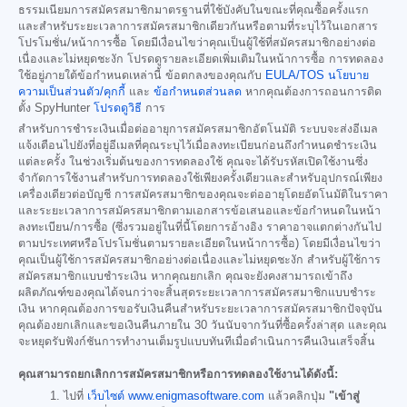
ธรรมเนียมการสมัครสมาชิกมาตรฐานที่ใช้บังคับในขณะที่คุณซื้อครั้งแรก
และสำหรับระยะเวลาการสมัครสมาชิกเดียวกันหรือตามที่ระบุไว้ในเอกสาร
โปรโมชั่น/หน้าการซื้อ โดยมีเงื่อนไขว่าคุณเป็นผู้ใช้ที่สมัครสมาชิกอย่างต่อ
เนื่องและไม่หยุดชะงัก โปรดดูรายละเอียดเพิ่มเติมในหน้าการซื้อ การทดลอง
ใช้อยู่ภายใต้ข้อกำหนดเหล่านี้ ข้อตกลงของคุณกับ
EULA/TOS
นโยบาย
ความเป็นส่วนตัว/คุกกี้
และ
ข้อกำหนดส่วนลด
หากคุณต้องการถอนการติด
ตั้ง SpyHunter
โปรดดูวิธี
การ
สำหรับการชำระเงินเมื่อต่ออายุการสมัครสมาชิกอัตโนมัติ ระบบจะส่งอีเมล
แจ้งเตือนไปยังที่อยู่อีเมลที่คุณระบุไว้เมื่อลงทะเบียนก่อนถึงกำหนดชำระเงิน
แต่ละครั้ง ในช่วงเริ่มต้นของการทดลองใช้ คุณจะได้รับรหัสเปิดใช้งานซึ่ง
จำกัดการใช้งานสำหรับการทดลองใช้เพียงครั้งเดียวและสำหรับอุปกรณ์เพียง
เครื่องเดียวต่อบัญชี การสมัครสมาชิกของคุณจะต่ออายุโดยอัตโนมัติในราคา
และระยะเวลาการสมัครสมาชิกตามเอกสารข้อเสนอและข้อกำหนดในหน้า
ลงทะเบียน/การซื้อ (ซึ่งรวมอยู่ในที่นี้โดยการอ้างอิง ราคาอาจแตกต่างกันไป
ตามประเทศหรือโปรโมชั่นตามรายละเอียดในหน้าการซื้อ) โดยมีเงื่อนไขว่า
คุณเป็นผู้ใช้การสมัครสมาชิกอย่างต่อเนื่องและไม่หยุดชะงัก สำหรับผู้ใช้การ
สมัครสมาชิกแบบชำระเงิน หากคุณยกเลิก คุณจะยังคงสามารถเข้าถึง
ผลิตภัณฑ์ของคุณได้จนกว่าจะสิ้นสุดระยะเวลาการสมัครสมาชิกแบบชำระ
เงิน หากคุณต้องการขอรับเงินคืนสำหรับระยะเวลาการสมัครสมาชิกปัจจุบัน
คุณต้องยกเลิกและขอเงินคืนภายใน 30 วันนับจากวันที่ซื้อครั้งล่าสุด และคุณ
จะหยุดรับฟังก์ชันการทำงานเต็มรูปแบบทันทีเมื่อดำเนินการคืนเงินเสร็จสิ้น
คุณสามารถยกเลิกการสมัครสมาชิกหรือการทดลองใช้งานได้ดังนี้:
ไปที่
เว็บไซต์ www.enigmasoftware.com
แล้วคลิกปุ่ม
"เข้าสู่