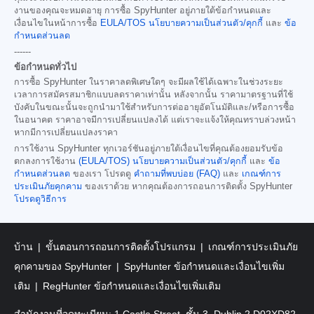
งานของคุณจะหมดอายุ การซื้อ SpyHunter อยู่ภายใต้ข้อกำหนดและ
เงื่อนไขในหน้าการซื้อ
EULA/TOS
นโยบายความเป็นส่วนตัว/คุกกี้
และ
ข้อ
กำหนดส่วนลด
------
ข้อกำหนดทั่วไป
การซื้อ SpyHunter ในราคาลดพิเศษใดๆ จะมีผลใช้ได้เฉพาะในช่วงระยะ
เวลาการสมัครสมาชิกแบบลดราคาเท่านั้น หลังจากนั้น ราคามาตรฐานที่ใช้
บังคับในขณะนั้นจะถูกนำมาใช้สำหรับการต่ออายุอัตโนมัติและ/หรือการซื้อ
ในอนาคต ราคาอาจมีการเปลี่ยนแปลงได้ แต่เราจะแจ้งให้คุณทราบล่วงหน้า
หากมีการเปลี่ยนแปลงราคา
การใช้งาน SpyHunter ทุกเวอร์ชันอยู่ภายใต้เงื่อนไขที่คุณต้องยอมรับข้อ
ตกลงการใช้งาน
(EULA/TOS)
นโยบายความเป็นส่วนตัว/คุกกี้
และ
ข้อ
กำหนดส่วนลด
ของเรา โปรดดู
คำถามที่พบบ่อย (FAQ)
และ
เกณฑ์การ
ประเมินภัยคุกคาม
ของเราด้วย หากคุณต้องการถอนการติดตั้ง SpyHunter
โปรดดูวิธีการ
บ้าน
ขั้นตอนการถอนการติดตั้งโปรแกรม
เกณฑ์การประเมินภัย
คุกคามของ SpyHunter
SpyHunter ข้อกำหนดและเงื่อนไขเพิ่ม
เติม
RegHunter ข้อกำหนดและเงื่อนไขเพิ่มเติม