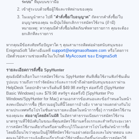
ระบบ"
ที่มุมบนขวามือ
เข้าสู่ระบบด้วยชื่อผู้ใช้และรหัสผ่านของคุณ
ในเมนูนำทาง ไปที่
"คำสั่งซื้อ/ใบอนุญาต"
ถัดจากคำสั่งซื้อ/ใบ
อนุญาตของคุณ จะมีปุ่มให้ยกเลิกการสมัครใช้งาน (ถ้ามี)
หมายเหตุ: หากคุณมีคำสั่งซื้อ/ผลิตภัณฑ์หลายรายการ คุณจะต้อง
ยกเลิกทีละรายการ
หากคุณมีข้อสงสัยหรือปัญหาใด ๆ คุณสามารถติดต่อฝ่ายสนับสนุนของ
EnigmaSoft ได้ทางอีเมลที่
support@enigmasoftware.com
หรือโดยการ
เปิดตั๋วขอความช่วยเหลือในเว็บไซต์
MyAccount ของ EnigmaSoft
------
รายละเอียดการสั่งซื้อ SpyHunter
คุณยังมีตัวเลือกในการสมัครใช้งาน SpyHunter ทันทีเพื่อใช้งานฟังก์ชันเต็ม
รูปแบบ รวมถึงการกำจัดมัลแวร์และการเข้าถึงฝ่ายสนับสนุนของเราผ่าน
HelpDesk โดยปกติราคาเริ่มต้นที่
$49.98
สหรัฐฯ ต่อครึ่งปี (SpyHunter
Basic Windows) และ
$79.98
สหรัฐฯ ต่อครึ่งปี (SpyHunter Pro
Windows/SpyHunter for Mac) ตามเอกสารข้อเสนอและข้อกำหนดในหน้า
ลงทะเบียน/การซื้อ (ซึ่งรวมอยู่ในที่นี้โดยการอ้างอิง ราคาอาจแตกต่างกันไป
ตามประเทศหรือโปรโมชั่นตามรายละเอียดในหน้าการซื้อ) การสมัครใช้งาน
ของคุณจะ
ต่ออายุโดยอัตโนมัติ
ในอัตราค่าธรรมเนียมการสมัครใช้งาน
มาตรฐานที่ใช้บังคับในขณะที่คุณสมัครใช้งานครั้งแรกและสำหรับระยะเวลา
การสมัครใช้งานเดียวกันหรือตามที่ระบุไว้ในเอกสารโปรโมชั่น/หน้าการซื้อ
โดยมีเงื่อนไขว่าคุณเป็นผู้ใช้ที่สมัครใช้งานอย่างต่อเนื่องและไม่ขาดตอน และ
คุณจะได้รับการแจ้งเตือนเกี่ยวกับค่าใช้จ่ายที่จะเกิดขึ้นก่อนที่การสมัครใช้