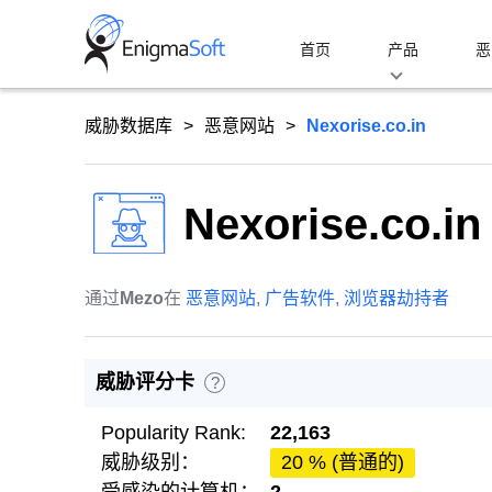
Skip
to
首页
产品
恶
content
威胁数据库
恶意网站
Nexorise.co.in
Nexorise.co.in
通过
Mezo
在
恶意网站
,
广告软件
,
浏览器劫持者
威胁评分卡
?
Popularity Rank:
22,163
威胁级别：
20 % (普通的)