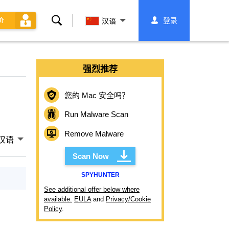
搜
登录
价
汉语
索
强烈推荐
您的 Mac 安全吗？
Run Malware Scan
Remove Malware
汉语
Scan Now
SPYHUNTER
See additional offer below where
available.
EULA
and
Privacy/Cookie
Policy
.