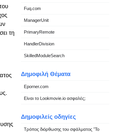
που
Fuq.com
χος
ManagerUnit
ων
σει τη
PrimaryRemote
HandlerDivision
SkilledModuleSearch
υ
Δημοφιλή Θέματα
ατος
Eporner.com
υς.
Είναι το Lookmovie.io ασφαλές;
Δημοφιλείς οδηγίες
ευσης
Τρόπος διόρθωσης του σφάλματος "Το