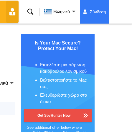
Αναζήτηση
Ελληνικά
Σύνδεση
Is Your Mac Secure?
Protect Your Mac!
Εκτελέστε μια σάρωση
κακόβουλου λογισμικού
Βελτιστοποιήστε το Mac
νικά
σας
Ελευθερώστε χώρο στο
δίσκο
Get SpyHunter Now
See additional offer below where