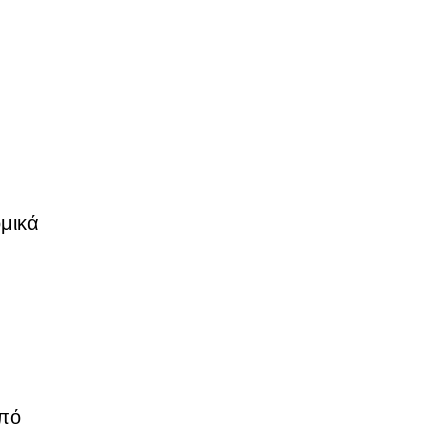
μικά
από