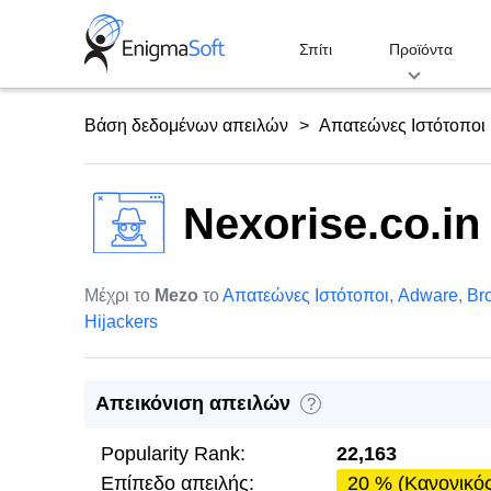
Skip
to
Σπίτι
Προϊόντα
content
Βάση δεδομένων απειλών
Απατεώνες Ιστότοποι
Nexorise.co.in
Μέχρι το
Mezo
το
Απατεώνες Ιστότοποι
,
Adware
,
Br
Hijackers
Απεικόνιση απειλών
?
Popularity Rank:
22,163
Επίπεδο απειλής:
20 % (Κανονικό