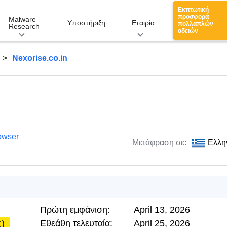
Εκπτωτική
προσφορά
Malware
Υποστήριξη
Εταιρία
πολλαπλών
Research
αδειών
Nexorise.co.in
owser
Μετάφραση σε:
Ελλη
Πρώτη εμφάνιση:
April 13, 2026
ς)
Εθεάθη τελευταία:
April 25, 2026