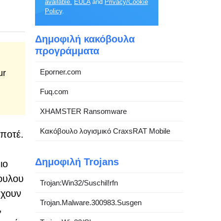
available.
EULA
and
Privacy/Cookie
Policy
.
Δημοφιλή κακόβουλα
προγράμματα
Eporner.com
ur
Fuq.com
XHAMSTER Ransomware
Κακόβουλο λογισμικό CraxsRAT Mobile
 ποτέ.
Δημοφιλή Trojans
ιο
βουλου
Trojan:Win32/Suschil!rfn
έχουν
Trojan.Malware.300983.Susgen
,