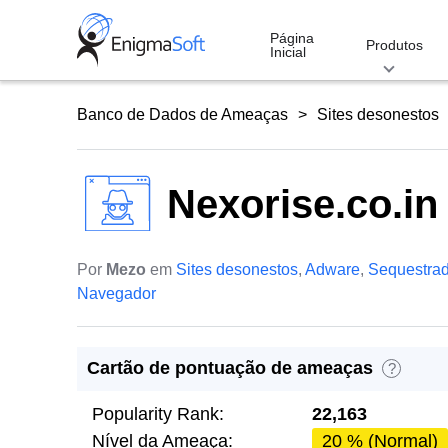
Skip
to
Página
Produtos
Inicial
content
Banco de Dados de Ameaças
Sites desonestos
Nexorise.co.in
Por
Mezo
em
Sites desonestos
,
Adware
,
Sequestrad
Navegador
Cartão de pontuação de ameaças
?
Popularity Rank:
22,163
Nível da Ameaça:
20 % (Normal)