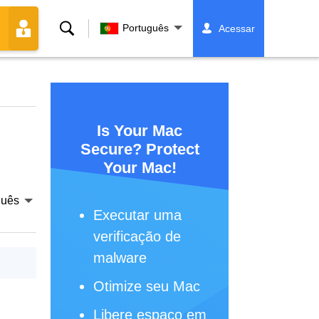
Buscar
Português
Acessar
Is Your Mac
Secure? Protect
Your Mac!
guês
Executar uma
verificação de
malware
Otimize seu Mac
Libere espaço em