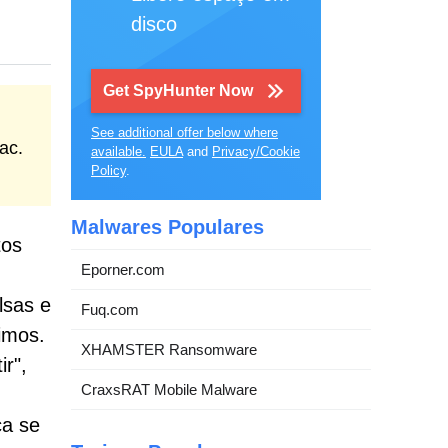
disco
Get SpyHunter Now
See additional offer below where
ac.
available.
EULA
and
Privacy/Cookie
Policy
.
Malwares Populares
tos
Eporner.com
lsas e
Fuq.com
imos.
XHAMSTER Ransomware
r",
CraxsRAT Mobile Malware
ca se