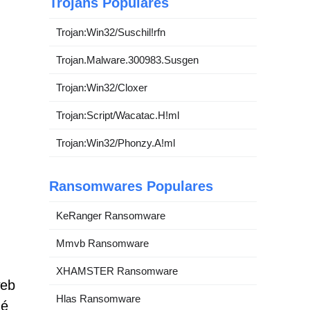
Trojans Populares
Trojan:Win32/Suschil!rfn
Trojan.Malware.300983.Susgen
Trojan:Win32/Cloxer
Trojan:Script/Wacatac.H!ml
Trojan:Win32/Phonzy.A!ml
Ransomwares Populares
KeRanger Ransomware
Mmvb Ransomware
XHAMSTER Ransomware
web
Hlas Ransomware
 é