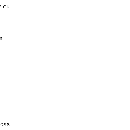
s ou
m
 das