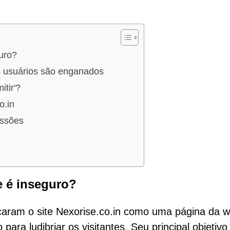
uro?
 usuários são enganados
tir'?
o.in
issões
e é inseguro?
icaram o site Nexorise.co.in como uma página da 
para ludibriar os visitantes. Seu principal objetivo