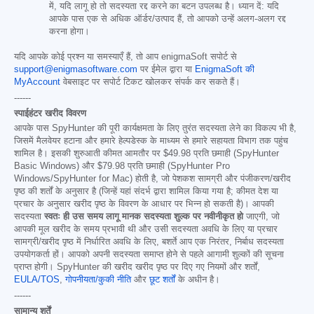
में, यदि लागू हो तो सदस्यता रद्द करने का बटन उपलब्ध है। ध्यान दें: यदि
आपके पास एक से अधिक ऑर्डर/उत्पाद हैं, तो आपको उन्हें अलग-अलग रद्द
करना होगा।
यदि आपके कोई प्रश्न या समस्याएँ हैं, तो आप enigmaSoft सपोर्ट से
support@enigmasoftware.com
पर ईमेल द्वारा या
EnigmaSoft की
MyAccount
वेबसाइट पर सपोर्ट टिकट खोलकर संपर्क कर सकते हैं।
------
स्पाईहंटर खरीद विवरण
आपके पास SpyHunter की पूरी कार्यक्षमता के लिए तुरंत सदस्यता लेने का विकल्प भी है,
जिसमें मैलवेयर हटाना और हमारे हेल्पडेस्क के माध्यम से हमारे सहायता विभाग तक पहुंच
शामिल है। इसकी शुरुआती कीमत आमतौर पर
$49.98
प्रति छमाही (SpyHunter
Basic Windows) और
$79.98
प्रति छमाही (SpyHunter Pro
Windows/SpyHunter for Mac) होती है, जो पेशकश सामग्री और पंजीकरण/खरीद
पृष्ठ की शर्तों के अनुसार है (जिन्हें यहां संदर्भ द्वारा शामिल किया गया है; कीमत देश या
प्रचार के अनुसार खरीद पृष्ठ के विवरण के आधार पर भिन्न हो सकती है)। आपकी
सदस्यता
स्वतः ही उस समय लागू मानक सदस्यता शुल्क पर नवीनीकृत हो
जाएगी, जो
आपकी मूल खरीद के समय प्रभावी थी और उसी सदस्यता अवधि के लिए या प्रचार
सामग्री/खरीद पृष्ठ में निर्धारित अवधि के लिए, बशर्ते आप एक निरंतर, निर्बाध सदस्यता
उपयोगकर्ता हों। आपको अपनी सदस्यता समाप्त होने से पहले आगामी शुल्कों की सूचना
प्राप्त होगी। SpyHunter की खरीद खरीद पृष्ठ पर दिए गए नियमों और शर्तों,
EULA/TOS
,
गोपनीयता/कुकी नीति
और
छूट शर्तों
के अधीन है।
------
सामान्य शर्तें