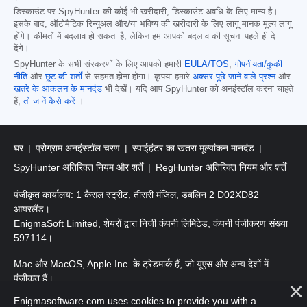
डिस्काउंट पर SpyHunter की कोई भी खरीदारी, डिस्काउंट अवधि के लिए मान्य है।
इसके बाद, ऑटोमैटिक रिन्यूअल और/या भविष्य की खरीदारी के लिए लागू मानक मूल्य लागू
होंगे। कीमतों में बदलाव हो सकता है, लेकिन हम आपको बदलाव की सूचना पहले ही दे
देंगे।
SpyHunter के सभी संस्करणों के लिए आपको हमारी
EULA/TOS
,
गोपनीयता/कुकी
नीति
और
छूट की शर्तों
से सहमत होना होगा। कृपया हमारे
अक्सर पूछे जाने वाले प्रश्न
और
खतरे के आकलन के मानदंड
भी देखें। यदि आप SpyHunter को अनइंस्टॉल करना चाहते
हैं,
तो जानें कैसे करें
।
घर
प्रोग्राम अनइंस्टॉल चरण
स्पाईहंटर का खतरा मूल्यांकन मानदंड
SpyHunter अतिरिक्त नियम और शर्तें
RegHunter अतिरिक्त नियम और शर्तें
पंजीकृत कार्यालय: 1 कैसल स्ट्रीट, तीसरी मंजिल, डबलिन 2 D02XD82
आयरलैंड।
EnigmaSoft Limited, शेयरों द्वारा निजी कंपनी लिमिटेड, कंपनी पंजीकरण संख्या
597114।
Mac और MacOS, Apple Inc. के ट्रेडमार्क हैं, जो यूएस और अन्य देशों में
पंजीकृत हैं।
Enigmasoftware.com uses cookies to provide you with a
कॉपीराइट 2016-
2026
। EnigmaSoft Ltd. सर्वाधिकार सुरक्षित।