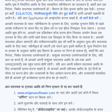
समय लागू मानक सदस्यता शुल्क और उसी सदस्यता अवधि के लिए या प्रचार सामग्री/
खरीद पृष्ठ में निर्धारित अवधि के लिए स्वचालित नवीनीकरण का प्रावधान है, बशर्ते आप एक
निरंतर, निर्बाध सदस्यता उपयोगकर्ता हों। विवरण के लिए कृपया खरीद पृष्ठ देखें। ट्रायल
इन शर्तों,
EULA/TOS
,
गोपनीयता/कुकी नीति
और
छूट शर्तों
के प्रति आपकी सहमति के
अधीन है। यदि आप SpyHunter को अनइंस्टॉल करना चाहते हैं,
तो जानें कैसे करें
।
आपकी सदस्यता के स्वतः नवीनीकरण के भुगतान के लिए, प्रत्येक भुगतान तिथि से पहले
आपके पंजीकरण के समय दिए गए ईमेल पते पर एक ईमेल रिमाइंडर भेजा जाएगा। ट्रायल
अवधि शुरू होने पर, आपको एक एक्टिवेशन कोड प्राप्त होगा जिसका उपयोग केवल एक
ट्रायल के लिए और प्रति खाते केवल एक डिवाइस के लिए किया जा सकता है। आपकी
सदस्यता ऑफ़र सामग्री और पंजीकरण/खरीद पृष्ठ की शर्तों के अनुसार मूल्य और सदस्यता
अवधि के लिए स्वतः नवीनीकृत हो जाएगी (जो संदर्भ द्वारा इसमें शामिल हैं; मूल्य निर्धारण देश
या प्रचार के अनुसार खरीद पृष्ठ विवरण के आधार पर भिन्न हो सकता है), बशर्ते कि आप
निरंतर, निर्बाध सदस्यता उपयोगकर्ता हों। सशुल्क सदस्यता उपयोगकर्ताओं के लिए, यदि
आप रद्द करते हैं, तो आपको अपनी सशुल्क सदस्यता अवधि के अंत तक अपने
उत्पाद(उत्पादों) तक पहुंच प्राप्त होती रहेगी। यदि आप अपनी वर्तमान सदस्यता अवधि के
लिए धनवापसी प्राप्त करना चाहते हैं, तो आपको अपनी नवीनतम खरीद के 30 दिनों के
भीतर रद्द करना होगा और धनवापसी के लिए आवेदन करना होगा, और धनवापसी संसाधित
होते ही आपको पूर्ण कार्यक्षमता प्राप्त होना बंद हो जाएगी।
आप सदस्यता या ट्रायल अवधि को निम्न प्रकार से रद्द कर सकते हैं:
www.enigmasoftware.com
पर जाएं और ऊपरी दाएं कोने में स्थित
"लॉगिन"
बटन पर क्लिक करें।
अपने यूज़रनेम और पासवर्ड के साथ लॉग इन करें।
नेविगेशन मेनू में,
"ऑर्डर/लाइसेंस" पर जाएं।
आपके ऑर्डर/लाइसेंस के बगल