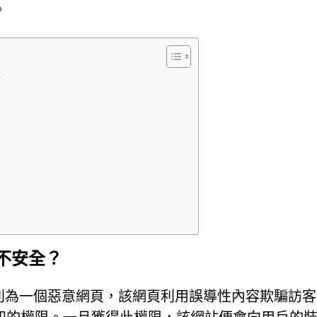
。
？
麼它不安全？
.in 識別為一個惡意網頁，該網頁利用誤導性內容欺騙訪