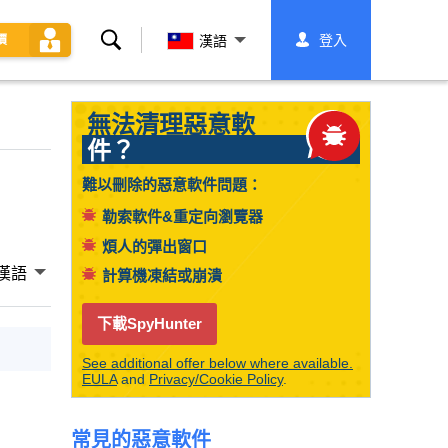
搜
登入
價
漢語
索
無法清理惡意軟
件？
難以刪除的惡意軟件問題：
勒索軟件&重定向瀏覽器
煩人的彈出窗口
漢語
計算機凍結或崩潰
下載SpyHunter
See additional offer below where available.
EULA
and
Privacy/Cookie Policy
.
常見的惡意軟件