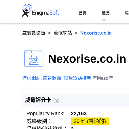
Skip
to
首頁
產品
惡
content
威脅數據庫
流氓網站
Nexorise.co.in
Nexorise.co.in
流氓網站
,
廣告軟體
,
瀏覽器劫持者
年
Mezo
年
威脅評分卡
?
Popularity Rank:
22,163
威胁级别：
20 % (普通的)