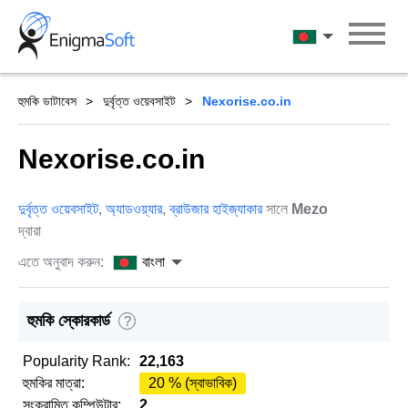
Skip
to
বাংলা
content
হুমকি ডাটাবেস
দুর্বৃত্ত ওয়েবসাইট
Nexorise.co.in
Nexorise.co.in
দুর্বৃত্ত ওয়েবসাইট
,
অ্যাডওয়্যার
,
ব্রাউজার হাইজ্যাকার
সালে
Mezo
দ্বারা
এতে অনুবাদ করুন:
বাংলা
হুমকি স্কোরকার্ড
?
Popularity Rank:
22,163
হুমকির মাত্রা:
20 % (স্বাভাবিক)
সংক্রামিত কম্পিউটার:
2