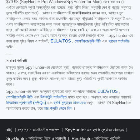
$79.98
(SpyHunter Pro Windows/SpyHunter for Mac) থেকে শুরু হয় (যা
এখানে রেফারেন্স দ্বারা অন্তর্ভুক্ত করা হয়েছে; ক্রয় পৃষ্ঠার বিবরণ অনুযায়ী দেশ বা প্রচার অনুসারে
মূল্য পরিবর্তিত হতে পারে)। আপনার সাবস্ক্রিপশনটি
স্বয়ংক্রিয়ভাবে নবায়ন
হবে, আপনার মূল
সাবস্ক্রিপশন কেনার সময় কার্যকর থাকা তৎকালীন প্রযোজ্য স্ট্যান্ডার্ড সাবস্ক্রিপশন ফি অনুযায়ী এবং
একই সাবস্ক্রিপশন সময়কালের জন্য অথবা প্রচারমূলক সামগ্রী/ক্রয় পৃষ্ঠায় উল্লিখিত সময়কালের
জন্য, যদি আপনি একজন অবিচ্ছিন্ন সাবস্ক্রিপশন ব্যবহারকারী হন এবং এর জন্য আপনি আপনার
সাবস্ক্রিপশনের মেয়াদ শেষ হওয়ার আগে আসন্ন চার্জের একটি বিজ্ঞপ্তি পাবেন। SpyHunter-এর
ক্রয় ক্রয় পৃষ্ঠার নিয়ম ও শর্তাবলী,
EULA/TOS
,
গোপনীয়তা/কুকি নীতি
এবং
ছাড়ের শর্তাবলীর
অধীন।
-----
সাধারণ শর্তাবলী
ছাড়কৃত মূল্যে SpyHunter-এর যেকোনো ক্রয়, প্রদত্ত ছাড়কৃত সাবস্ক্রিপশন মেয়াদের জন্য বৈধ
থাকবে। এরপর, স্বয়ংক্রিয় নবায়ন এবং/অথবা ভবিষ্যতের ক্রয়ের জন্য তৎকালীন প্রযোজ্য সাধারণ
মূল্য কার্যকর হবে। মূল্য পরিবর্তন সাপেক্ষ, তবে আমরা মূল্য পরিবর্তনের পূর্বেই আপনাকে অবহিত
করব।
SpyHunter-এর সকল সংস্করণ ব্যবহারের জন্য আপনাকে আমাদের
EULA/TOS
,
গোপনীয়তা/কুকি নীতি
এবং
ডিসকাউন্ট শর্তাবলীতে
সম্মত হতে হবে। অনুগ্রহ করে আমাদের প্রায়শই
জিজ্ঞাসিত প্রশ্নাবলী (FAQs)
এবং
হুমকি মূল্যায়ন মানদণ্ডও
দেখুন। আপনি যদি SpyHunter
আনইনস্টল করতে চান, তবে
তার পদ্ধতি জেনে নিন
।
বাড়ি
প্রোগ্রাম আনইনস্টল পদক্ষেপ
SpyHunter এর হুমকি মূল্যায়ন মানদণ্ড
SpyHunter অতিরিক্ত নিয়ম ও শর্তাবলী
RegHunter অতিরিক্ত শর্তাবলী