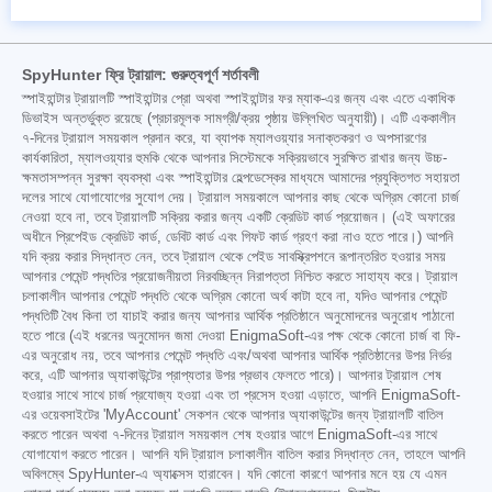
SpyHunter ফ্রি ট্রায়াল: গুরুত্বপূর্ণ শর্তাবলী
স্পাইহান্টার ট্রায়ালটি স্পাইহান্টার প্রো অথবা স্পাইহান্টার ফর ম্যাক-এর জন্য এবং এতে একাধিক
ডিভাইস অন্তর্ভুক্ত রয়েছে (প্রচারমূলক সামগ্রী/ক্রয় পৃষ্ঠায় উল্লিখিত অনুযায়ী)। এটি এককালীন
৭-দিনের ট্রায়াল সময়কাল প্রদান করে, যা ব্যাপক ম্যালওয়্যার সনাক্তকরণ ও অপসারণের
কার্যকারিতা, ম্যালওয়্যার হুমকি থেকে আপনার সিস্টেমকে সক্রিয়ভাবে সুরক্ষিত রাখার জন্য উচ্চ-
ক্ষমতাসম্পন্ন সুরক্ষা ব্যবস্থা এবং স্পাইহান্টার হেল্পডেস্কের মাধ্যমে আমাদের প্রযুক্তিগত সহায়তা
দলের সাথে যোগাযোগের সুযোগ দেয়। ট্রায়াল সময়কালে আপনার কাছ থেকে অগ্রিম কোনো চার্জ
নেওয়া হবে না, তবে ট্রায়ালটি সক্রিয় করার জন্য একটি ক্রেডিট কার্ড প্রয়োজন। (এই অফারের
অধীনে প্রিপেইড ক্রেডিট কার্ড, ডেবিট কার্ড এবং গিফট কার্ড গ্রহণ করা নাও হতে পারে।) আপনি
যদি ক্রয় করার সিদ্ধান্ত নেন, তবে ট্রায়াল থেকে পেইড সাবস্ক্রিপশনে রূপান্তরিত হওয়ার সময়
আপনার পেমেন্ট পদ্ধতির প্রয়োজনীয়তা নিরবচ্ছিন্ন নিরাপত্তা নিশ্চিত করতে সাহায্য করে। ট্রায়াল
চলাকালীন আপনার পেমেন্ট পদ্ধতি থেকে অগ্রিম কোনো অর্থ কাটা হবে না, যদিও আপনার পেমেন্ট
পদ্ধতিটি বৈধ কিনা তা যাচাই করার জন্য আপনার আর্থিক প্রতিষ্ঠানে অনুমোদনের অনুরোধ পাঠানো
হতে পারে (এই ধরনের অনুমোদন জমা দেওয়া EnigmaSoft-এর পক্ষ থেকে কোনো চার্জ বা ফি-
এর অনুরোধ নয়, তবে আপনার পেমেন্ট পদ্ধতি এবং/অথবা আপনার আর্থিক প্রতিষ্ঠানের উপর নির্ভর
করে, এটি আপনার অ্যাকাউন্টের প্রাপ্যতার উপর প্রভাব ফেলতে পারে)। আপনার ট্রায়াল শেষ
হওয়ার সাথে সাথে চার্জ প্রযোজ্য হওয়া এবং তা প্রসেস হওয়া এড়াতে, আপনি EnigmaSoft-
এর ওয়েবসাইটের 'MyAccount' সেকশন থেকে আপনার অ্যাকাউন্টের জন্য ট্রায়ালটি বাতিল
করতে পারেন অথবা ৭-দিনের ট্রায়াল সময়কাল শেষ হওয়ার আগে EnigmaSoft-এর সাথে
যোগাযোগ করতে পারেন। আপনি যদি ট্রায়াল চলাকালীন বাতিল করার সিদ্ধান্ত নেন, তাহলে আপনি
অবিলম্বে SpyHunter-এ অ্যাক্সেস হারাবেন। যদি কোনো কারণে আপনার মনে হয় যে এমন