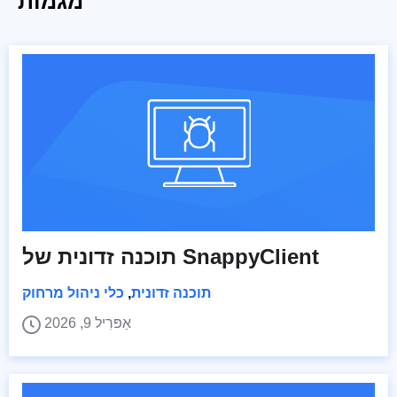
מגמות
תוכנה זדונית של SnappyClient
תוכנה זדונית
,
כלי ניהול מרחוק
אַפּרִיל 9, 2026