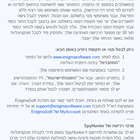
(המשולבים במסמך זה כהפניה; התמחור עשוי להשתנות בהתאם למדינה או
לקידום לפי פרטי דף הרכישה), בתנאי שאתה משתמש מנוי רציף וללא
הפרעות. עבור משתמשי מנוי בתשלום, אם תבטל, תמשיך לקבל גישה
למוצר/ים שלך עד סוף תקופת המנוי בתשלום. אם ברצונך לקבל החזר כספי
עבור תקופת המנוי הנוכחית שלך, עליך לבטל ולהגיש בקשה להחזר כספי
תוך 30 יום ממועד הרכישה האחרונה שלך, ותפסיק מיד לקבל פונקציונליות
מלאה כאשר ההחזר שלך יעובד.
ניתן לבטל מנוי או תקופת ניסיון באופן הבא:
כנסו לאתר
www.enigmasoftware.com
ולחצו על כפתור
"התחברות"
בפינה הימנית העליונה.
התחבר באמצעות שם המשתמש והסיסמה שלך.
בתפריט הניווט, עבור אל
"הזמנה/רישיונות".
ליד ההזמנה/רישיון
שלך, יש כפתור זמין לביטול המנוי שלך, במידת הצורך. הערה: אם
יש לך מספר הזמנות/מוצרים, תצטרך לבטל אותם בנפרד.
אם יש לכם שאלות או בעיות, תוכלו ליצור קשר עם תמיכת EnigmaSoft
באמצעות דוא"ל לכתובת
support@enigmasoftware.com
או על ידי פתיחת
פנייה לתמיכה באתר האינטרנט
MyAccount של EnigmaSoft
.
------
פרטי רכישה של SpyHunter
יש לך גם אפשרות להירשם ל-SpyHunter באופן מיידי לקבלת פונקציונליות
מלאה, כולל הסרת תוכנות זדוניות וגישה למחלקת התמיכה שלנו דרך מרכז