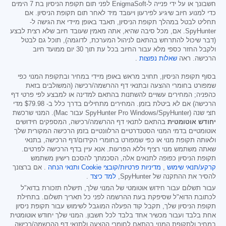
חשבונך או על ידי פנייה ל-EnigmaSoft לפני תום תקופת הניסיון בת 7 הימים
כדי למנוע חיוב שיגיע לפירעון ויעובד מיד לאחר תום תקופת הניסיון. אם
תחליט לבטל במהלך תקופת הניסיון, תאבד באופן מיידי את הגישה ל-
SpyHunter. אם, מכל סיבה שהיא, אתה מאמין שעובד חיוב שלא רצית לבצע
(דבר שיכול להתרחש בהתאם לניהול המערכת, לדוגמה), תוכל גם לבטל
ולקבל החזר כספי מלא עבור החיוב בכל עת תוך 30 יום ממועד חיוב
הרכישה. ראה
שאלות נפוצות
.
בסוף תקופת הניסיון, תחויב מראש באופן מיידי במחיר ובתקופת המנוי כפי
שמפורט בחומרי ההצעה ובתנאי דף ההרשמה/רכישה (המשולבים בזאת
כהפניה; המחירים עשויים להשתנות בהתאם למדינה או למבצע לפי פרטי דף
הרכישה) אם לא ביטלת בזמן. המחירים מתחילים בדרך כלל ב-
$79.98
מדי
חצי שנה (SpyHunter Pro Windows/SpyHunter עבור Mac). המנוי שרכשת
יחודש אוטומטית
בהתאם לתנאי דף ההרשמה/רכישה, המספקים חידושים
אוטומטיים בדמי המנוי הסטנדרטיים הרלוונטיים בזמן הרכישה המקורית שלך
ולאותה תקופת מנוי או כפי שמפורט בחומרי הקידום/דף הרכישה, בתנאי
שאתה משתמש מנוי רציף וללא הפרעות. אנא עיין בדף הרכישה לפרטים.
תקופת הניסיון כפופה לתנאים אלה, הסכמתך להסכם רישיון משתמש
קרקע/תנאי שימוש
,
מדיניות פרטיות/קובצי Cookie
ותנאי הנחה
. אם ברצונך
להסיר את ההתקנה של SpyHunter,
למד כיצד
.
עבור תשלום עבור חידוש אוטומטי של המנוי שלך, תישלח תזכורת בדוא"ל
לכתובת הדוא"ל שסיפקת בעת ההרשמה לפני כל תאריך תשלום. בתחילת
תקופת הניסיון שלך, תקבל קוד הפעלה המוגבל לשימוש עבור תקופת ניסיון
אחת בלבד ועבור מכשיר אחד בלבד לכל חשבון. המנוי שלך יחודש אוטומטית
במחיר ולתקופת המנוי בהתאם לחומרי ההצעה ולתנאי דף ההרשמה/רכישה