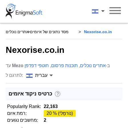
Skip
to
עברית
content
Nexorise.co.in
מסד נתונים של איומים
אתרים נוכלים
Nexorise.co.in
ב-
אתרים נוכלים
,
תוכנות פרסום
,
חוטפי דפדפן
Mezo
עד
עברית
לתרגם ל:
כרטיס ניקוד איומים
?
Popularity Rank:
22,163
20 % (נוֹרמָלִי)
רמת איום:
2
מחשבים נגועים: