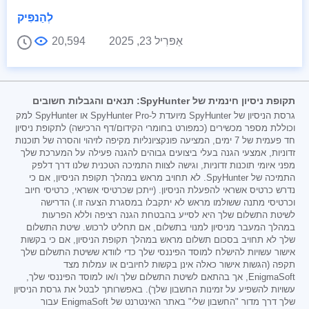
לְהַנפִּיק
אַפּרִיל 23, 2025
20,594
תקופת ניסיון חינמית של SpyHunter: תנאים והגבלות חשובים
גרסת הניסיון של SpyHunter מיועדת ל-SpyHunter Pro או SpyHunter למק
וכוללת מספר מכשירים (כמפורט בחומרי הקידום/דף הרכישה) לתקופת ניסיון
חד פעמית של 7 ימים, המציעה פונקציונליות מקיפה לזיהוי והסרה של תוכנות
זדוניות, אמצעי הגנה בעלי ביצועים גבוהים להגנה פעילה על המערכת שלך
מפני איומי תוכנות זדוניות, וגישה לצוות התמיכה הטכנית שלנו דרך דלפק
התמיכה של SpyHunter. לא תחויב מראש במהלך תקופת הניסיון, אם כי
נדרש כרטיס אשראי להפעלת הניסיון. (ייתכן שכרטיסי אשראי, כרטיסי חיוב
וכרטיסי מתנה ששולמו מראש לא יתקבלו במסגרת הצעה זו.) הדרישה
לשיטת התשלום שלך היא לסייע בהבטחת הגנה רציפה וללא הפרעות
במהלך המעבר מניסיון למנוי בתשלום, אם תחליט לרכוש. שיטת התשלום
שלך לא תחויב בסכום תשלום מראש במהלך תקופת הניסיון, אם כי בקשות
אישור עשויות להישלח למוסד הפיננסי שלך כדי לוודא ששיטת התשלום שלך
תקפה (הגשות אישור כאלה אינן בקשות לחיובים או עמלות מצד
EnigmaSoft, אך בהתאם לשיטת התשלום שלך ו/או למוסד הפיננסי שלך,
עשויות להשפיע על זמינות החשבון שלך). באפשרותך לבטל את גרסת הניסיון
שלך דרך מדור "החשבון שלי" באתר האינטרנט של EnigmaSoft עבור