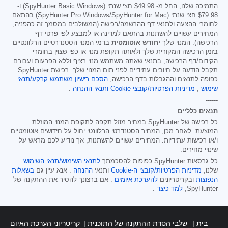
התמיכה שלנו, החל מ-
$49.98
חצי שנתי (SpyHunter Basic Windows) ו-
$79.98
חצי שנתי (SpyHunter Pro Windows/SpyHunter for Mac) בהתאם
לחומרי ההצעה ולתנאי דף ההרשמה/רכישה (המשולבים במסמך זה כהפניה;
המחירים עשויים להשתנות בהתאם למדינה או למבצע לפי פרטי דף
הרכישה). המנוי שלך
יחודש אוטומטית
בדמי המנוי הסטנדרטיים הרלוונטיים
בזמן הרכישה המקורית שלך ולאותה תקופת מנוי או כפי שצוין בחומרי
הקידום/דף הרכישה, בתנאי שאתה משתמש מנוי רציף וללא הפרעות ועבורם
תקבל הודעה על חיובים עתידיים לפני תום המנוי שלך. רכישת SpyHunter
כפופה לתנאים וההגבלות בדף הרכישה,
הסכם רישיון משתמש קרקע/תנאי
שימוש
,
מדיניות הפרטיות/קובצי Cookie
ותנאי ההנחה
.
------
תנאים כלליים
כל רכישה של SpyHunter במחיר מוזל תקפה לתקופת המנוי המוזלת
המוצעת. לאחר מכן, המחיר הסטנדרטי הרלוונטי יחול על חידושים אוטומטיים
ו/או רכישות עתידיות. המחירים עשויים להשתנות, אך נודיע לכם מראש על
שינויי מחירים.
כל גרסאות SpyHunter כפופות להסכמתך
לתנאי השימוש/תנאי השימוש
שלנו,
מדיניות הפרטיות/קובצי ה-Cookie
ותנאי
ההנחה
. אנא עיין גם
בשאלות
הנפוצות
ובקריטריונים
להערכת איומים
. אם ברצונך להסיר את ההתקנה של
SpyHunter,
למד כיצד
.
בית
שלבי הסרת ההתקנה של התוכנית
קריטריוני הערכת האיום