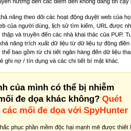
chuyển hướng đến các điểm đến không đáng tin cậy
hả năng theo dõi các hoạt động duyệt web của họ
web của người dùng, lịch sử tìm kiếm, URL được n
 thu thập và truyền đến các nhà khai thác của PUP. T
hả năng trích xuất dữ liệu từ dữ liệu tự động điền
ó thể bao gồm từ chi tiết ngân hàng đến dữ liệu th
ẻ ghi nợ / tín dụng và các chi tiết bí mật khác.
nh của mình có thể bị nhiễm
mối đe dọa khác không?
Quét
m các mối đe dọa với SpyHunter
khắc phục phần mềm độc hại mạnh mẽ được thiết 