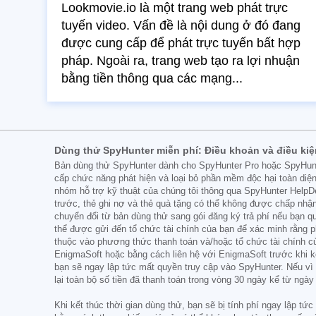
Lookmovie.io là một trang web phát trực
tuyến video. Vấn đề là nội dung ở đó đang
được cung cấp để phát trực tuyến bất hợp
pháp. Ngoài ra, trang web tạo ra lợi nhuận
bằng tiền thông qua các mạng...
Dùng thử SpyHunter miễn phí: Điều khoản và điều kiệ
Bản dùng thử SpyHunter dành cho SpyHunter Pro hoặc SpyHunter
cấp chức năng phát hiện và loại bỏ phần mềm độc hại toàn diệ
nhóm hỗ trợ kỹ thuật của chúng tôi thông qua SpyHunter HelpDes
trước, thẻ ghi nợ và thẻ quà tặng có thể không được chấp nhận
chuyển đổi từ bản dùng thử sang gói đăng ký trả phí nếu bạn q
thể được gửi đến tổ chức tài chính của bạn để xác minh rằng p
thuộc vào phương thức thanh toán và/hoặc tổ chức tài chính c
EnigmaSoft hoặc bằng cách liên hệ với EnigmaSoft trước khi kết
bạn sẽ ngay lập tức mất quyền truy cập vào SpyHunter. Nếu vì 
lại toàn bộ số tiền đã thanh toán trong vòng 30 ngày kể từ ngà
Khi kết thúc thời gian dùng thử, bạn sẽ bị tính phí ngay lập t