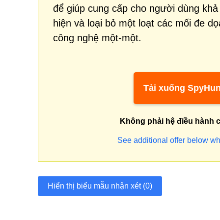
để giúp cung cấp cho người dùng khả
hiện và loại bỏ một loạt các mối đe d
công nghệ một-một.
Tải xuống SpyHun
Không phải hệ điều hành 
See additional offer below wh
Hiển thị biểu mẫu nhận xét (0)