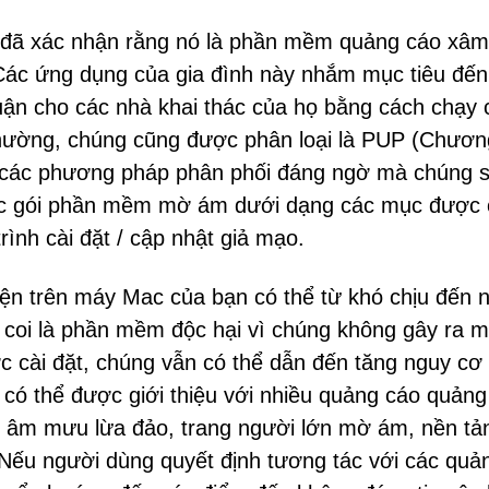
t đã xác nhận rằng nó là phần mềm quảng cáo xâ
ác ứng dụng của gia đình này nhắm mục tiêu đến
uận cho các nhà khai thác của họ bằng cách chạy 
hường, chúng cũng được phân loại là PUP (Chươn
 các phương pháp phân phối đáng ngờ mà chúng 
c gói phần mềm mờ ám dưới dạng các mục được
ình cài đặt / cập nhật giả mạo.
iện trên máy Mac của bạn có thể từ khó chịu đến 
coi là phần mềm độc hại vì chúng không gây ra m
c cài đặt, chúng vẫn có thể dẫn đến tăng nguy cơ
 có thể được giới thiệu với nhiều quảng cáo quảng
, âm mưu lừa đảo, trang người lớn mờ ám, nền tả
. Nếu người dùng quyết định tương tác với các quả