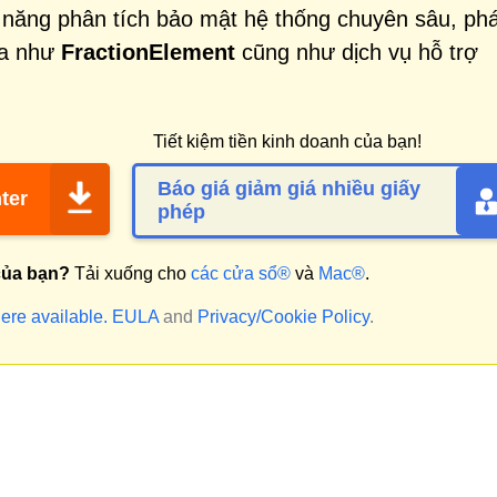
 năng phân tích bảo mật hệ thống chuyên sâu, phá
ọa như
FractionElement
cũng như dịch vụ hỗ trợ
Tiết kiệm tiền kinh doanh của bạn!
Báo giá giảm giá nhiều giấy
ter
phép
của bạn?
Tải xuống cho
các cửa sổ®
và
Mac®
.
ere available.
EULA
and
Privacy/Cookie Policy
.