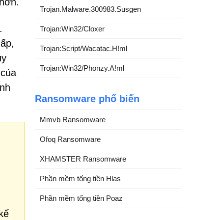
 hơn.
Trojan.Malware.300983.Susgen
.
Trojan:Win32/Cloxer
hấp,
Trojan:Script/Wacatac.H!ml
uy
Trojan:Win32/Phonzy.A!ml
 của
anh
Ransomware phổ biến
Mmvb Ransomware
Ofoq Ransomware
XHAMSTER Ransomware
Phần mềm tống tiền Hlas
Phần mềm tống tiền Poaz
kế