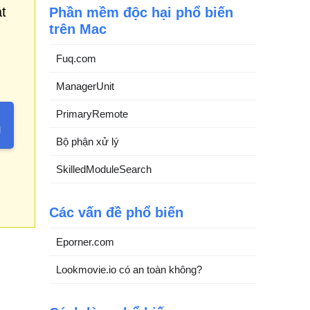
t
Phần mềm độc hại phổ biến
trên Mac
Fuq.com
ManagerUnit
PrimaryRemote
Bộ phận xử lý
SkilledModuleSearch
Các vấn đề phổ biến
Eporner.com
Lookmovie.io có an toàn không?