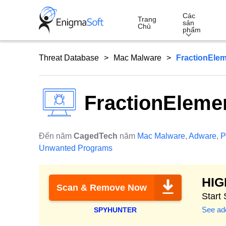
Skip
Các
to
Trang
sản
Chủ
phẩm
content
Threat Database
Mac Malware
FractionEle
FractionEleme
Đến năm
CagedTech
năm
Mac Malware
,
Adware
,
P
Unwanted Programs
HI
Scan & Remove Now
Start
See add
SPYHUNTER