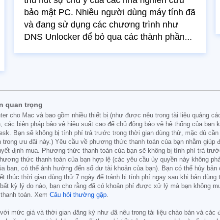
thu hút sự chú ý của các nhà nghiên cứu
bảo mật PC. Nhiều người dùng máy tính đã
và đang sử dụng các chương trình như
DNS Unlocker để bỏ qua các thành phần...
n quan trọng
 cho Mac và bao gồm nhiều thiết bị (như được nêu trong tài liệu quảng cáo/
n, các biện pháp bảo vệ hiệu suất cao để chủ động bảo vệ hệ thống của bạn 
k. Bạn sẽ không bị tính phí trả trước trong thời gian dùng thử, mặc dù cần c
 trong ưu đãi này.) Yêu cầu về phương thức thanh toán của bạn nhằm giúp đả
uyết định mua. Phương thức thanh toán của bạn sẽ không bị tính phí trả trư
hương thức thanh toán của bạn hợp lệ (các yêu cầu ủy quyền này không phải
ủa bạn, có thể ảnh hưởng đến số dư tài khoản của bạn). Bạn có thể hủy bản 
 thúc thời gian dùng thử 7 ngày để tránh bị tính phí ngay sau khi bản dùng 
bất kỳ lý do nào, bạn cho rằng đã có khoản phí được xử lý mà bạn không muố
y thanh toán. Xem
Câu hỏi thường gặp
.
ức với mức giá và thời gian đăng ký như đã nêu trong tài liệu chào bán và cá