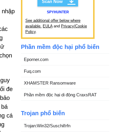
Scan Now
m nhập
SPYHUNTER
See additional offer below where
available.
EULA
and
Privacy/Cookie
các
Policy
.
g
sử
Phần mềm độc hại phổ biến
 chọn
Eporner.com
Fuq.com
nguy
XHAMSTER Ransomware
ối đe
Phần mềm độc hại di động CraxsRAT
 bảo
 bá
Trojan phổ biến
ng cá
ng
Trojan:Win32/Suschil!rfn