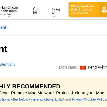
Giấy phép nhiều
Nghiên cứu
Ủng
Công
thiết bị
(Giảm giá
phần mềm
hộ
ty
theo số lượng)
độc hại
ment
nt
otentially
Dịch sang:
Tiếng Việt
GHLY RECOMMENDED
 Scan. Remove Mac Malware. Protect & clean your Mac.
itional offer below where available.
EULA
and
Privacy/Cookie Policy
.