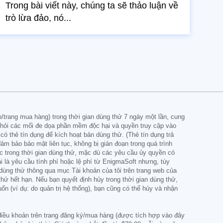
Trong bài viết này, chúng ta sẽ thảo luận về
trò lừa đảo, nó...
trang mua hàng) trong thời gian dùng thử 7 ngày một lần, cung
khỏi các mối đe dọa phần mềm độc hại và quyền truy cập vào
ó thẻ tín dụng để kích hoạt bản dùng thử. (Thẻ tín dụng trả
m bảo bảo mật liên tục, không bị gián đoạn trong quá trình
ớc trong thời gian dùng thử, mặc dù các yêu cầu ủy quyền có
 là yêu cầu tính phí hoặc lệ phí từ EnigmaSoft nhưng, tùy
dùng thử thông qua mục Tài khoản của tôi trên trang web của
thử hết hạn. Nếu bạn quyết định hủy trong thời gian dùng thử,
n (ví dụ: do quản trị hệ thống), bạn cũng có thể hủy và nhận
c điều khoản trên trang đăng ký/mua hàng (được tích hợp vào đây