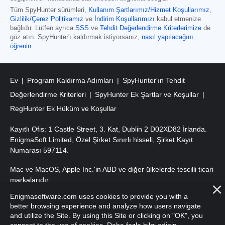
Tüm SpyHunter sürümleri
,
Kullanım Şartlarımız/Hizmet Koşullarımız
,
Gizlilik/Çerez Politikamız
ve
İndirim Koşullarımızı
kabul etmenize
bağlıdır. Lütfen ayrıca
SSS
ve
Tehdit Değerlendirme Kriterlerimize
de
göz atın. SpyHunter'ı kaldırmak istiyorsanız,
nasıl yapılacağını
öğrenin
.
Ev
Program Kaldırma Adımları
SpyHunter'ın Tehdit
Değerlendirme Kriterleri
SpyHunter Ek Şartlar ve Koşullar
RegHunter Ek Hüküm ve Koşullar
Kayıtlı Ofis: 1 Castle Street, 3. Kat, Dublin 2 D02XD82 İrlanda.
EnigmaSoft Limited, Özel Şirket Sınırlı hisseli, Şirket Kayıt
Numarası 597114.
Mac ve MacOS, Apple Inc.'in ABD ve diğer ülkelerde tescilli ticari
markalarıdır.
Enigmasoftware.com uses cookies to provide you with a
Telif Hakkı 2016-2026. EnigmaSoft Ltd. Tüm Hakları Saklıdır.
better browsing experience and analyze how users navigate
and utilize the Site. By using this Site or clicking on "OK", you