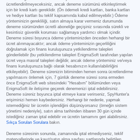
ücretlendirilmeyeceksiniz, ancak deneme sürümünü etkinleştirmek
için bir kredi kartı gereklidir. (Ön ödemeli kredi kartları, banka kartları
ve hediye kartları bu teklif kapsamında kabul edilmeyebilir.) Ödeme
yönteminizin gerekliliği, satın almaya karar vermeniz durumunda
deneme sürümünden ücretli aboneliğe geçişiniz sırasında sürekli ve
kesintisiz güvenlik koruması sağlamaya yardımcı olmak içindir.
Deneme süresi boyunca ödeme yönteminizden önceden herhangi bir
ücret alınmayacaktır; ancak ödeme yönteminizin geçerliliğini
doğrulamak için finans kuruluşunuza yetkilendirme talepleri
gönderilebilir (bu yetkilendirme talepleri EnigmaSoft tarafından yapılan
ücret veya masraf talepleri değildir, ancak ödeme yönteminiz ve/veya
finans kuruluşunuza bağlı olarak hesabınızın kullanılabilirliğini
etkileyebilir). Deneme sürenizin bitiminden hemen sonra ücretlendirme
yapılmasını önlemek için, 7 günlük deneme süresi sona ermeden
önce EnigmaSoft web sitesindeki "Hesabım" bölümünden veya
EnigmaSoft ile iletişime geçerek denemenizi iptal edebilirsiniz.
Deneme süreniz boyunca iptal etmeye karar verirseniz, SpyHunter'a
erişiminizi hemen kaybedersiniz. Herhangi bir nedenle, yapmak
istemediğiniz bir ücretin işlendiğini düşünüyorsanız (örneğin sistem
yönetimi nedeniyle), satın alma tarihinden itibaren 30 gün içinde
istediğiniz zaman iptal edebilir ve ücretin tamamını geri alabilirsiniz.
Sıkça Sorulan Sorulara
bakın.
Deneme süresinin sonunda, zamanında iptal etmediyseniz, teklif
materyallerinde ve kayıt/satın alma sayfası şartlarında belirtilen