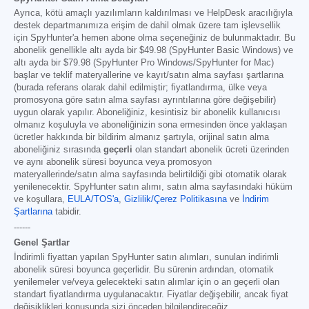
Ayrıca, kötü amaçlı yazılımların kaldırılması ve HelpDesk aracılığıyla
destek departmanımıza erişim de dahil olmak üzere tam işlevsellik
için SpyHunter'a hemen abone olma seçeneğiniz de bulunmaktadır. Bu
abonelik genellikle altı ayda bir
$49.98
(SpyHunter Basic Windows) ve
altı ayda bir
$79.98
(SpyHunter Pro Windows/SpyHunter for Mac)
başlar ve teklif materyallerine ve kayıt/satın alma sayfası şartlarına
(burada referans olarak dahil edilmiştir; fiyatlandırma, ülke veya
promosyona göre satın alma sayfası ayrıntılarına göre değişebilir)
uygun olarak yapılır. Aboneliğiniz, kesintisiz bir abonelik kullanıcısı
olmanız koşuluyla ve aboneliğinizin sona ermesinden önce yaklaşan
ücretler hakkında bir bildirim almanız şartıyla, orijinal satın alma
aboneliğiniz sırasında
geçerli
olan standart abonelik ücreti üzerinden
ve aynı abonelik süresi boyunca veya promosyon
materyallerinde/satın alma sayfasında belirtildiği gibi otomatik olarak
yenilenecektir. SpyHunter satın alımı, satın alma sayfasındaki hüküm
ve koşullara,
EULA/TOS'a
,
Gizlilik/Çerez Politikasına
ve
İndirim
Şartlarına
tabidir.
------
Genel Şartlar
İndirimli fiyattan yapılan SpyHunter satın alımları, sunulan indirimli
abonelik süresi boyunca geçerlidir. Bu sürenin ardından, otomatik
yenilemeler ve/veya gelecekteki satın alımlar için o an geçerli olan
standart fiyatlandırma uygulanacaktır. Fiyatlar değişebilir, ancak fiyat
değişiklikleri konusunda sizi önceden bilgilendireceğiz.