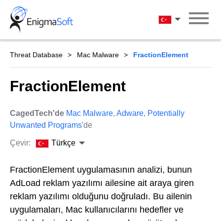
Skip
to
Türkçe
content
Threat Database
Mac Malware
FractionElement
FractionElement
CagedTech'de
Mac Malware
,
Adware
,
Potentially
Unwanted Programs
'de
Çevir:
Türkçe
FractionElement uygulamasının analizi, bunun
AdLoad reklam yazılımı ailesine ait araya giren
reklam yazılımı olduğunu doğruladı. Bu ailenin
uygulamaları, Mac kullanıcılarını hedefler ve