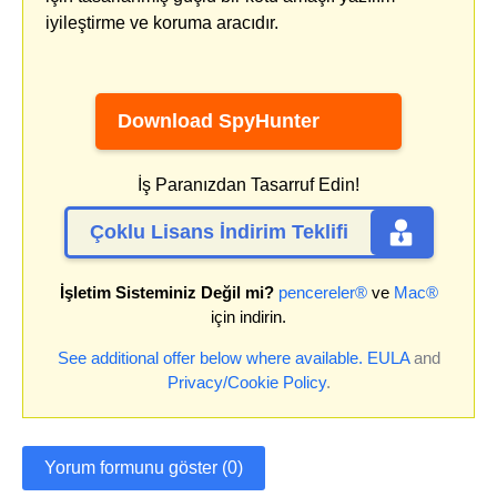
iyileştirme ve koruma aracıdır.
Download SpyHunter
İş Paranızdan Tasarruf Edin!
Çoklu Lisans İndirim Teklifi
İşletim Sisteminiz Değil mi?
pencereler®
ve
Mac®
için indirin.
See additional offer below where available.
EULA
and
Privacy/Cookie Policy
.
Yorum formunu göster (0)