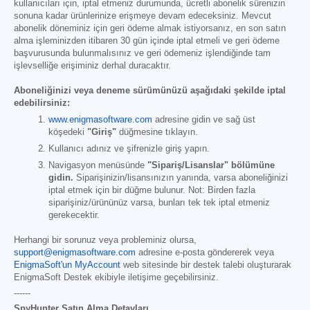
kullanıcıları için, iptal etmeniz durumunda, ücretli abonelik sürenizin
sonuna kadar ürünlerinize erişmeye devam edeceksiniz. Mevcut
abonelik döneminiz için geri ödeme almak istiyorsanız, en son satın
alma işleminizden itibaren 30 gün içinde iptal etmeli ve geri ödeme
başvurusunda bulunmalısınız ve geri ödemeniz işlendiğinde tam
işlevselliğe erişiminiz derhal duracaktır.
Aboneliğinizi veya deneme sürümünüzü aşağıdaki şekilde iptal
edebilirsiniz:
www.enigmasoftware.com
adresine gidin ve sağ üst
köşedeki
"Giriş"
düğmesine tıklayın.
Kullanıcı adınız ve şifrenizle giriş yapın.
Navigasyon menüsünde
"Sipariş/Lisanslar" bölümüne
gidin.
Siparişinizin/lisansınızın yanında, varsa aboneliğinizi
iptal etmek için bir düğme bulunur. Not: Birden fazla
siparişiniz/ürününüz varsa, bunları tek tek iptal etmeniz
gerekecektir.
Herhangi bir sorunuz veya probleminiz olursa,
support@enigmasoftware.com
adresine e-posta göndererek veya
EnigmaSoft'un MyAccount
web sitesinde bir destek talebi oluşturarak
EnigmaSoft Destek ekibiyle iletişime geçebilirsiniz.
------
SpyHunter Satın Alma Detayları