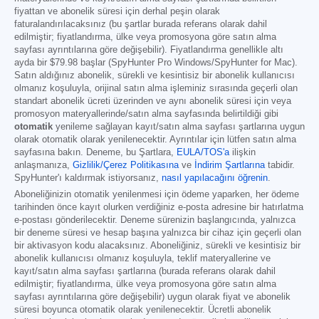
fiyattan ve abonelik süresi için derhal peşin olarak
faturalandırılacaksınız (bu şartlar burada referans olarak dahil
edilmiştir; fiyatlandırma, ülke veya promosyona göre satın alma
sayfası ayrıntılarına göre değişebilir). Fiyatlandırma genellikle altı
ayda bir
$79.98
başlar (SpyHunter Pro Windows/SpyHunter for Mac).
Satın aldığınız abonelik, sürekli ve kesintisiz bir abonelik kullanıcısı
olmanız koşuluyla, orijinal satın alma işleminiz sırasında geçerli olan
standart abonelik ücreti üzerinden ve aynı abonelik süresi için veya
promosyon materyallerinde/satın alma sayfasında belirtildiği gibi
otomatik
yenileme sağlayan kayıt/satın alma sayfası şartlarına uygun
olarak otomatik olarak yenilenecektir. Ayrıntılar için lütfen satın alma
sayfasına bakın. Deneme, bu Şartlara,
EULA/TOS'a
ilişkin
anlaşmanıza,
Gizlilik/Çerez Politikasına
ve
İndirim Şartlarına
tabidir.
SpyHunter'ı kaldırmak istiyorsanız,
nasıl yapılacağını öğrenin
.
Aboneliğinizin otomatik yenilenmesi için ödeme yaparken, her ödeme
tarihinden önce kayıt olurken verdiğiniz e-posta adresine bir hatırlatma
e-postası gönderilecektir. Deneme sürenizin başlangıcında, yalnızca
bir deneme süresi ve hesap başına yalnızca bir cihaz için geçerli olan
bir aktivasyon kodu alacaksınız. Aboneliğiniz, sürekli ve kesintisiz bir
abonelik kullanıcısı olmanız koşuluyla, teklif materyallerine ve
kayıt/satın alma sayfası şartlarına (burada referans olarak dahil
edilmiştir; fiyatlandırma, ülke veya promosyona göre satın alma
sayfası ayrıntılarına göre değişebilir) uygun olarak fiyat ve abonelik
süresi boyunca otomatik olarak yenilenecektir. Ücretli abonelik