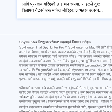
लागि प्रस्ताव गरिएको छ। थप रूपमा, साइटले दुष्ट
विज्ञापन नेटवर्कहरू मार्फत मौद्रिक लाभहरू उत्पन्न...
SpyHunter नि:शुल्क परीक्षण: महत्त्वपूर्ण नियम र सर्तहरू
SpyHunter Trial SpyHunter Pro वा SpyHunter for Mac को लागि हो र यसमा
हटाउने कार्यक्षमता, मालवेयर खतराहरूबाट तपाईंको प्रणालीलाई सक्रिय रूपमा सुरक
परीक्षण सक्रिय गर्न क्रेडिट कार्ड आवश्यक पर्दछ। (यस प्रस्ताव अन्तर्गत प्रिपेड 
तपाईंको संक्रमणको क्रममा निरन्तर, निर्बाध सुरक्षा सुरक्षा सुनिश्चित गर्न मद्दत ग
संस्थामा पठाउन सकिन्छ (त्यस्ता प्राधिकरण सबमिशनहरू EnigmaSoft द्वारा शुल्क व
खाताको लागि EnigmaSoft को वेबसाइटको MyAccount खण्ड मार्फत वा ७-दिनको परीक्
बच्न सकियोस्। यदि तपाईंले आफ्नो परीक्षणको समयमा रद्द गर्ने निर्णय गर्नुभयो भ
प्रशासनको आधारमा हुन सक्छ), तपाईंले खरिद शुल्कको मितिको ३० दिन भित्र कुनै पनि 
परीक्षणको अन्त्यमा, यदि तपाईंले समयमै रद्द गर्नुभएको छैन भने, प्रस्ताव सामग्री र
खरिद पृष्ठ विवरण प्रवर्द्धन अनुसार फरक हुन सक्छ)। मूल्य निर्धारण सामान्यतया अर
नवीकरण
हुनेछ, जसले तपाईंको मूल खरिदको समयमा लागू हुने मानक सदस्यता शुल्
प्रयोगकर्ता हुनुहुन्छ भने। विवरणहरूको लागि कृपया खरिद पृष्ठ हेर्नुहोस्। परीक्षण
तपाईंको सदस्यताको स्वचालित नवीकरणमा भुक्तानीको लागि, प्रत्येक भुक्तानी मिति 
परीक्षणको लागि र प्रति खाता केवल एक उपकरणको लागि प्रयोग गर्न सीमित छ। तपाईंको