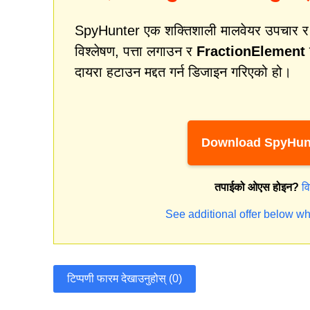
SpyHunter एक शक्तिशाली मालवेयर उपचार र सुर
विश्लेषण, पत्ता लगाउन र
FractionElement
दायरा हटाउन मद्दत गर्न डिजाइन गरिएको हो।
Download SpyHun
तपाईको ओएस होइन?
व
See additional offer below wh
टिप्पणी फारम देखाउनुहोस् (0)