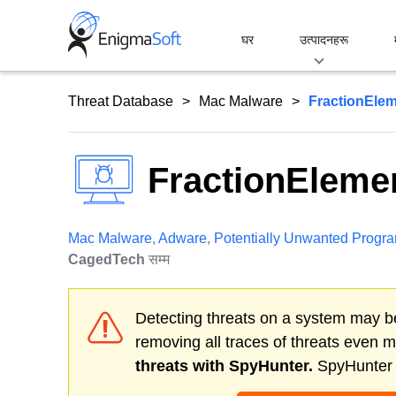
Skip
to
घर
उत्पादनहरू
content
Threat Database
Mac Malware
FractionEle
FractionEleme
Mac Malware
,
Adware
,
Potentially Unwanted Progr
CagedTech
सम्म
Detecting threats on a system may be
removing all traces of threats even 
threats with SpyHunter.
SpyHunter o