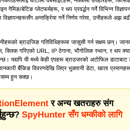
ोगकर्ताहरूलाई घोटाला वेबसाइटहरू, नक्कली उपहारहरू, फिसि
ेमिङ/बेटिङ प्लेटफर्महरू, र थप प्रवर्द्धन गर्ने विभिन्न विज्ञाप
 विज्ञापनहरूसँग अन्तर्क्रिया गर्ने निर्णय गरेमा, उनीहरूले अझ बढ
 तिनीहरूको ब्राउजिङ गतिविधिहरूमा जासुसी गर्न सक्षम छन्। जान
स, क्लिक गरिएको URL, IP ठेगाना, भौगोलिक स्थान, र थप क्या
छ। यद्यपि यी मध्ये केही एपहरू ब्राउजरको अटोफिल डाटाबाट 
े जानकारी बैंकिङ विवरणदेखि लिएर भुक्तानी डेटा, खाता प्रमाणहर
रूसम्म हुन सक्छ।
tionElement
र अन्य खतराहरु संग
नुहुन्छ?
SpyHunter सँग धम्कीको लागि