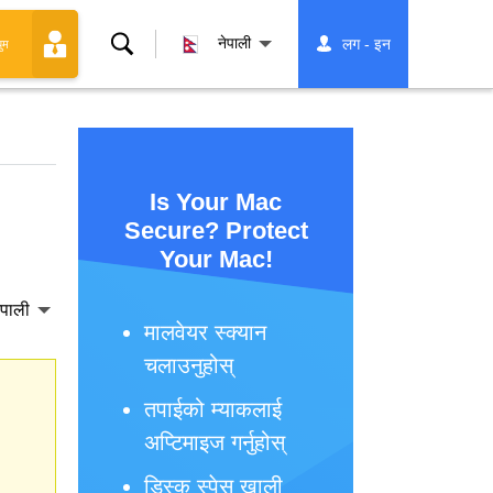
खोज्नुहोस्
नेपाली
लग - इन
युम
Is Your Mac
Secure? Protect
Your Mac!
ेपाली
मालवेयर स्क्यान
चलाउनुहोस्
तपाईको म्याकलाई
अप्टिमाइज गर्नुहोस्
डिस्क स्पेस खाली