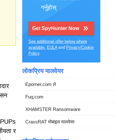
गर्नुहोस्
Get SpyHunter Now
See additional offer below where
available.
EULA
and
Privacy/Cookie
Policy
.
लोकप्रिय मालवेयर
Eporner.com ले
ादार
क्सन
Fuq.com
XHAMSTER Ransomware
पि PUPs
CraxsRAT मोबाइल मालवेयर
नीयता र