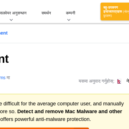
बहु-उपकरण
इजाजतपत्रहरू
(भोल्
मालवेयर अनुसन्धान
समर्थन
कम्पनी
छुटहरू)
ment
nt
ams
मा
यसमा अनुवाद गर्नुहोस्:
न
 difficult for the average computer user, and manually
more so.
Detect and remove
Mac Malware
and other
ffers powerful anti-malware protection.