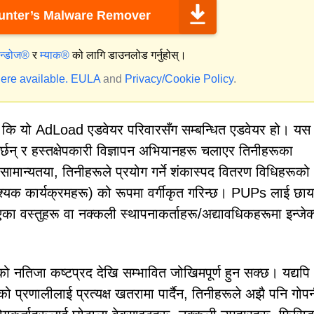
nter’s Malware Remover
िन्डोज®
र
म्याक®
को लागि डाउनलोड गर्नुहोस्।
ere available.
EULA
and
Privacy/Cookie Policy
.
छ कि यो AdLoad एडवेयर परिवारसँग सम्बन्धित एडवेयर हो। यस
र्छन् र हस्तक्षेपकारी विज्ञापन अभियानहरू चलाएर तिनीहरूका
 सामान्यतया, तिनीहरूले प्रयोग गर्ने शंकास्पद वितरण विधिहरूको
यक कार्यक्रमहरू) को रूपमा वर्गीकृत गरिन्छ। PUPs लाई छाय
एका वस्तुहरू वा नक्कली स्थापनाकर्ताहरू/अद्यावधिकहरूमा इन्जे
 नतिजा कष्टप्रद देखि सम्भावित जोखिमपूर्ण हुन सक्छ। यद्य
 प्रणालीलाई प्रत्यक्ष खतरामा पार्दैन, तिनीहरूले अझै पनि गोप