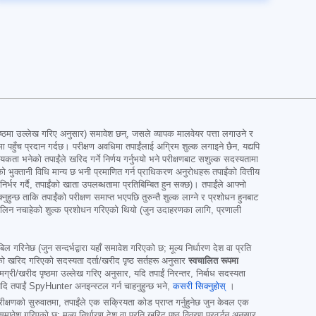
 उल्लेख गरिए अनुसार) समावेश छन्, जसले व्यापक मालवेयर पत्ता लगाउने र
 पहुँच प्रदान गर्दछ। परीक्षण अवधिमा तपाईंलाई अग्रिम शुल्क लगाइने छैन, यद्यपि
्यकता भनेको तपाईंले खरिद गर्ने निर्णय गर्नुभयो भने परीक्षणबाट सशुल्क सदस्यतामा
ईंको भुक्तानी विधि मान्य छ भनी प्रमाणित गर्न प्राधिकरण अनुरोधहरू तपाईंको वित्तीय
र्भर गर्दै, तपाईंको खाता उपलब्धतामा प्रतिबिम्बित हुन सक्छ)। तपाईंले आफ्नो
छ ताकि तपाईंको परीक्षण समाप्त भएपछि तुरुन्तै शुल्क लाग्ने र प्रशोधन हुनबाट
ाईंले लिन नचाहेको शुल्क प्रशोधन गरिएको थियो (जुन उदाहरणका लागि, प्रणाली
ल गरिनेछ (जुन सन्दर्भद्वारा यहाँ समावेश गरिएको छ; मूल्य निर्धारण देश वा प्रति
रिद गरिएको सदस्यता दर्ता/खरीद पृष्ठ सर्तहरू अनुसार
स्वचालित रूपमा
ी/खरीद पृष्ठमा उल्लेख गरिए अनुसार, यदि तपाईं निरन्तर, निर्बाध सदस्यता
ि तपाईं SpyHunter अनइन्स्टल गर्न चाहनुहुन्छ भने,
कसरी सिक्नुहोस्
।
रीक्षणको सुरुवातमा, तपाईंले एक सक्रियता कोड प्राप्त गर्नुहुनेछ जुन केवल एक
ावेश गरिएको छ; मूल्य निर्धारण देश वा प्रति खरिद पृष्ठ विवरण प्रवर्द्धन अनुसार