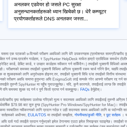
अनलकर एडवेयर हो जसले PC सुरक्षा
अनुसन्धानकर्ताहरूको ध्यान खिचेको छ। धेरै कम्प्यूटर
प्रयोगकर्ताहरूले DNS अनलकर जस्ता...
 एक पटकको ७-दिनको परीक्षण अवधिको लागि धेरै उपकरणहरू (प्रमोशनल सामग्री/खरीद पृष्ठमा
्षित गर्न उच्च-प्रदर्शन गार्डहरू, र SpyHunter HelpDesk मार्फत हाम्रो प्राविधिक समर्थन टोलीमा
क्रेडिट कार्ड, डेबिट कार्ड, र उपहार कार्डहरू स्वीकार गर्न सकिँदैन।) तपाईंको भुक्तानी विधिको आवश
र्नु हो। परीक्षणको समयमा तपाईंको भुक्तानी विधिमा अग्रिम भुक्तानी रकम चार्ज गरिने छैन, यद्यपि तपा
ा शुल्कहरूको लागि अनुरोधहरू होइनन् तर, तपाईंको भुक्तानी विधि र/वा तपाईंको वित्तीय संस्थामा नि
षण अवधि समाप्त हुनुभन्दा अघि EnigmaSoft लाई सम्पर्क गरेर आफ्नो परीक्षण रद्द गर्न सक्नुहुन्
ने, तपाईंले तुरुन्तै SpyHunter मा पहुँच गुमाउनुहुनेछ। यदि, कुनै कारणले, तपाईंलाई लाग्छ कि तप
समयमा शुल्क रद्द गर्न र पूर्ण फिर्ता प्राप्त गर्न सक्नुहुन्छ।
FAQs
हेर्नुहोस्।
 दर्ता/खरीद पृष्ठ सर्तहरूमा उल्लेख गरिएको मूल्य र सदस्यता अवधिको लागि तपाईंलाई तुरुन्तै अग्रिम बि
्धवार्षिक
$79.98
बाट सुरु हुन्छ (SpyHunter Pro Windows/SpyHunter for Mac)। तपाईंको ख
कमा स्वचालित नवीकरणको लागि प्रदान गर्दछ र उही सदस्यता समय अवधिको लागि वा पदोन्नति सामग्र
 यी सर्तहरूको अधीनमा,
EULA/TOS
मा तपाईंको सम्झौता,
गोपनीयता/कुकी नीति
, र
छुट सर्तहरू
। यद
अघि दर्ता गर्दा तपाईंले प्रदान गर्नुभएको इमेल ठेगानामा एउटा इमेल रिमाइन्डर पठाइनेछ। तपाईंको प
 सदस्यता स्वचालित रूपमा प्रस्ताव सामग्री र दर्ता/खरीद पृष्ठ सर्तहरू (जुन सन्दर्भद्वारा यहाँ सम