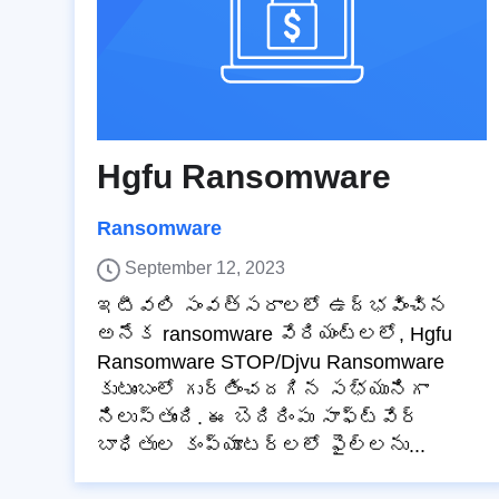
Hgfu Ransomware
Ransomware
September 12, 2023
ఇటీవలి సంవత్సరాలలో ఉద్భవించిన
అనేక ransomware వేరియంట్‌లలో, Hgfu
Ransomware STOP/Djvu Ransomware
కుటుంబంలో గుర్తించదగిన సభ్యునిగా
నిలుస్తుంది. ఈ బెదిరింపు సాఫ్ట్‌వేర్
బాధితుల కంప్యూటర్‌లలో ఫైల్‌లను...