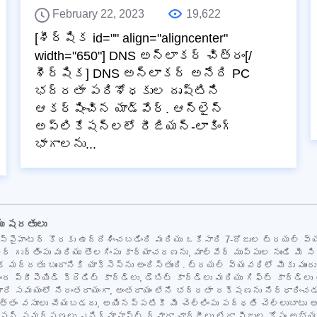
February 22, 2023
19,622
[శీర్షిక id="" align="aligncenter"
width="650"] DNS అన్‌లాకర్ చిత్రం[/
శీర్షిక] DNS అన్‌లాకర్ అనేది PC
భద్రతా పరిశోధకుల దృష్టిని
ఆకర్షించిన యాడ్‌వేర్. ఆన్‌లైన్
అప్లికేషన్‌లలో రీజియన్-లాకింగ్
భాగాలను...
యు షరతులు
సం స్పైహంటర్ కొరకు ఉద్దేశించబడింది మరియు ఒకేసారి 7-రోజుల ట్రయల్ 
ేర్ గుర్తింపు మరియు తొలగింపు కార్యాచరణను, మాల్వేర్ ముప్పుల నుండి మీ
తిక మద్దతు బృందానికి యాక్సెస్‌ను అందిస్తుంది. ట్రయల్ వ్యవధిలో మీకు ము
ద ప్రీపెయిడ్ క్రెడిట్ కార్డ్‌లు, డెబిట్ కార్డ్‌లు మరియు గిఫ్ట్ కార్
న్‌కు మారే సమయంలో నిరంతరాయంగా, అంతరాయం లేని భద్రతా రక్షణను నిర్ధార
పు మొత్తం వసూలు చేయబడదు, అయినప్పటికీ మీ చెల్లింపు పద్ధతి చెల్లుబాటు 
మర్పణలు ఎనిగ్మాసాఫ్ట్ ద్వారా ఛార్జీలు లేదా ఫీజుల కోసం అభ్యర్థన