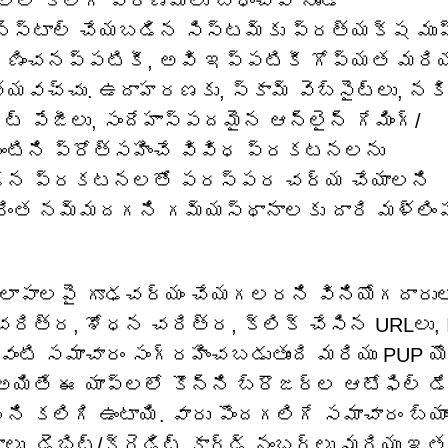
్ల కలిగే పరిణామాలు బాధించేవి నుండి
‌స్టాల్ చేయబడిన సిస్టమ్‌కు ప్రత్యక్ష ముప
రిగణించనప్పటికీ, అవి ఇప్పటికీ గోప్యత మరియ
ీయవచ్చు. ఉదాహరణకు, స్కామ్ వెబ్‌సైట్‌లు, నకి
్ట్ పేజీలు, సందేహాస్పదమైన ఆన్‌లైన్ గేమింగ్/
న్నింటిని ప్రోత్సహించే వివిధ ప్రకటనలను
పబడిన ప్రకటనలతో పరస్పర చర్య చేయాలని
ు మరింత నమ్మదగని గమ్యస్థానాలకు దారి మళ్లిం
యకలాపాలపై గూఢచర్యం చేయగలరని వినియోగదారుల
గ్ చరిత్ర, శోధన చరిత్ర, క్లిక్ చేసిన URLలు, 
 వంటి సమాచారం సంగ్రహించబడుతుంది మరియు PUP య
యితే ఈ యాప్‌లలో కొన్ని బ్రౌజర్‌ల ఆటోఫిల్ డే
ి కలిగి ఉంటాయి. వారు పొందగలిగే సమాచారం బ్యాం
రాలు, డెబిట్/క్రెడిట్ కార్డ్ నంబర్‌లు మరియు ఇ