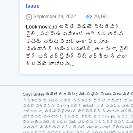
Issue
September 29, 2022
29,191
Lookmovie.io అనేది వీడియో స్ట్రీమింగ్
సైట్. సమస్య ఏమిటంటే అక్కడ ఉన్న
కంటెంట్ చట్టవిరుద్ధంగా ప్రసారం
చేయడానికి అందించబడుతోంది. అదనంగా, సైట్
రోగ్ అడ్వర్టైజింగ్ నెట్‌వర్క్‌ల ద్వారా
ద్రవ్య లాభాలను...
SpyHunter ఉచిత ట్రయల్: ముఖ్యమైన నిబంధనలు మరి
స్పైహంటర్ ట్రయల్ అనేది స్పైహంటర్ ప్రో లేదా మ్యాక్ కో
పేజీలో పేర్కొన్న విధంగా) కలిగి ఉంటుంది. ఇది సమగ్ర మాల్వ
గార్డులను, మరియు స్పైహంటర్ హెల్ప్‌డెస్క్ ద్వారా మా సాంకే
యాక్టివేట్ చేయడానికి క్రెడిట్ కార్డ్ అవసరం. (ఈ ఆఫర్ కిం
నిర్ణయించుకుంటే, ట్రయల్ నుండి చెల్లింపు సబ్‌స్క్రిప్ష
సమయంలో మీ చెల్లింపు పద్ధతి నుండి ముందుగా ఎలాంటి చెల్లిం
ఆథరైజేషన్ అభ్యర్థనలు పంపబడవచ్చు (అలాంటి ఆథరైజేషన్ స