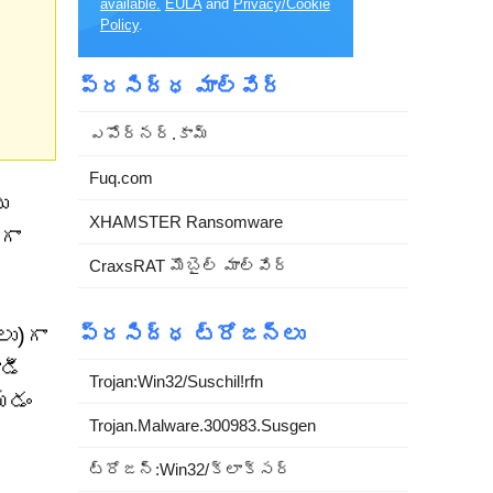
available.
EULA
and
Privacy/Cookie
Policy
.
ప్రసిద్ధ మాల్వేర్
ఎపోర్నర్.కామ్
Fuq.com
ు
XHAMSTER Ransomware
గా
CraxsRAT మొబైల్ మాల్వేర్
ప్రసిద్ధ ట్రోజన్లు
లు)గా
ాడీ
Trojan:Win32/Suschil!rfn
యడం
Trojan.Malware.300983.Susgen
ట్రోజన్:Win32/క్లాక్సర్