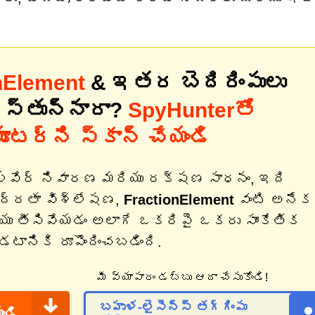
nElement
& ఇతర బెదిరింపులు
ిస్తున్నారా?
SpyHunterతో
యూటర్‌ని స్కాన్ చేయండి
ల్వేర్ నివారణ మరియు రక్షణ సాధనం, ఇది
భద్రతా విశ్లేషణ,
FractionElement
వంటి అనేక
ియు తీసివేయడం అలాగే ఒకరిపై ఒకరు సాంకేతిక
ానికి రూపొందించబడింది.
మీ వ్యాపారం డబ్బు ఆదా చేసుకోండి!
బహుళ-లైసెన్స్ తగ్గింపు
ండి