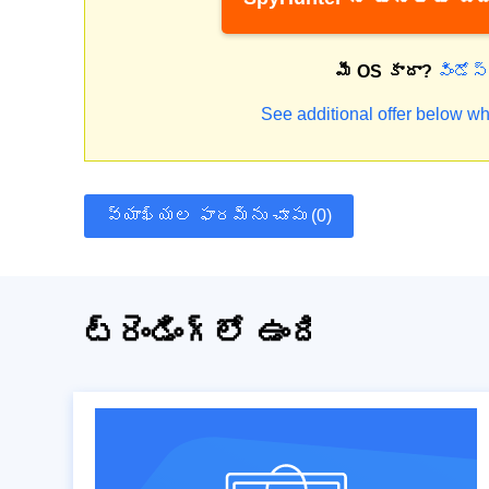
మీ OS కాదా?
విండోస
See additional offer below wh
వ్యాఖ్యల ఫారమ్‌ను చూపు (0)
ట్రెండింగ్‌లో ఉంది