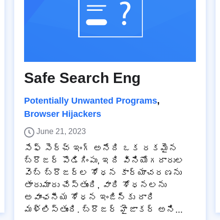
Safe Search Eng
Potentially Unwanted Programs
,
Browser Hijackers
June 21, 2023
సేఫ్ సెర్చ్ ఇంగ్ అనేది ఒక రకమైన
బ్రౌజర్ పొడిగింపు, ఇది వినియోగదారుల
వెబ్ బ్రౌజర్‌ల శోధన కార్యాచరణను
తారుమారు చేస్తుంది, వారి శోధనలను
అవాంఛనీయ శోధన ఇంజిన్‌కు దారి
మళ్లిస్తుంది. బ్రౌజర్ హైజాకర్ అని...