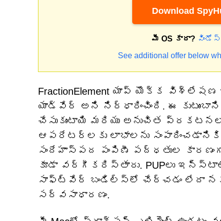
Download SpyHu
మీ OS కాదా?
విండోస
See additional offer below wh
FractionElement యాప్ యొక్క విశ్లేషణ ఇ
యాడ్‌వేర్ అని నిర్ధారించింది. ఈ కుటుంబ
చేసుకుంటాయి మరియు అనుచిత ప్రకటనల
ఆపరేటర్‌లకు లాభాలను సంపాదించడానికి
సందేహాస్పద పంపిణీ పద్ధతుల కారణంగా వ
కూడా వర్గీకరిస్తారు. PUPలు ఇన్‌స్టా
సాఫ్ట్‌వేర్ బండిల్స్‌లో చేర్చడం లేదా న
సర్వసాధారణం.