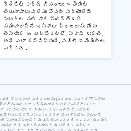
క్రెడిట్ కార్డ్ వివరాలు, ఇమెయిల్
చిరునామాలు మరియు సోషల్ సెక్యూరిటీ
నంబర్‌ల వంటి వారి వ్యక్తిగత
సమాచారాన్ని ఇచ్చేలా ప్రజలను మోసం
చేస్తుంది. ఈ ఆర్టికల్‌లో, స్కామ్ గురించి,
అది ఎలా కనిపిస్తుంది, నకిలీ ఇమెయిల్‌లు
ఎక్కడ...
వ్యవధి కోసం బహుళ పరికరాలను (ప్రచార సామగ్రి/కొనుగోలు
 సిస్టమ్‌ను చురుకుగా రక్షించడానికి అధిక-పనితీరు గల
ందుగా ఎటువంటి ఛార్జీ విధించబడదు, అయితే ట్రయల్‌ను
డ్‌లు ఆమోదించబడకపోవచ్చు.) ఒకవేళ మీరు కొనుగోలు చేయాలని
ించడంలో సహాయపడటానికి మీ చెల్లింపు పద్ధతి అవసరం. ట్రయల్
అవుతుందో లేదో ధృవీకరించడానికి మీ ఆర్థిక సంస్థకు
లు కావు, కానీ మీ చెల్లింపు పద్ధతి మరియు/లేదా మీ