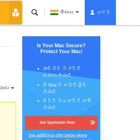
శోధన
తెలుగు
లాగిన్
Is Your Mac Secure?
Protect Your Mac!
మాల్వేర్ స్కాన్‌ని
అమలు చేయండి
మీ Macని ఆప్టిమైజ్
లుగు
చేయండి
డిస్క్ స్థలాన్ని ఖాళీ
చేయండి
Get SpyHunter Now
See additional offer below where