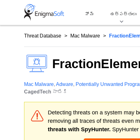
Skip
to
హోమ్
ఉత్పత్తులు
content
Threat Database
Mac Malware
FractionEle
FractionEleme
Mac Malware
,
Adware
,
Potentially Unwanted Progr
CagedTech
నాటికి
Detecting threats on a system may be
removing all traces of threats even 
threats with SpyHunter.
SpyHunter o