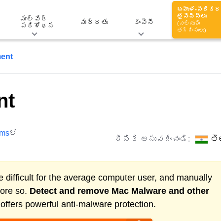
బహుళ-పరికర
లైసెన్స్‌లు
మాల్వేర్
మద్దతు
కంపెనీ
(వాల్యూమ్
పరిశోధన
తగ్గింపులు)
ment
nt
ams
లో
దీనికి అనువదించండి:
తె
 difficult for the average computer user, and manually
more so.
Detect and remove
Mac Malware
and other
ffers powerful anti-malware protection.