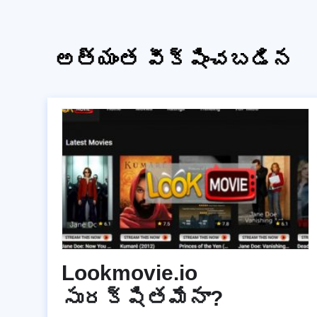
అత్యంత వీక్షించబడిన
Lookmovie.io
సురక్షితమేనా?