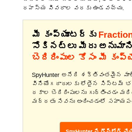
రహస్య వివరాల వరకు ఉండవచ్చు.
మీ కంప్యూటర్‌కు
Fractio
సోకినట్లు మీరు అనుమాన
బెదిరింపుల కోసం మీ కంప్
SpyHunter అనేది శక్తివంతమైన మా
వినియోగదారులకు లోతైన సిస్టమ్ 
రకాల బెదిరింపులను గుర్తించడం మర
మద్దతు సేవను అందించడంలో సహాయపడట
SpyHunter ని డౌన్‌లోడ్ చేయ