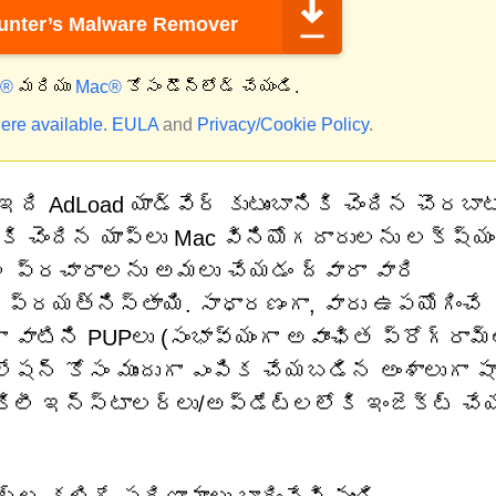
nter’s Malware Remover
్®
మరియు
Mac®
కోసం డౌన్‌లోడ్ చేయండి.
ere available.
EULA
and
Privacy/Cookie Policy
.
ది AdLoad యాడ్‌వేర్ కుటుంబానికి చెందిన చొరబాట
ానికి చెందిన యాప్‌లు Mac వినియోగదారులను లక్ష్యం
 ప్రచారాలను అమలు చేయడం ద్వారా వారి
 ప్రయత్నిస్తాయి. సాధారణంగా, వారు ఉపయోగించే
ాటిని PUPలు (సంభావ్యంగా అవాంఛిత ప్రోగ్రామ్‌
లేషన్ కోసం ముందుగా ఎంపిక చేయబడిన అంశాలుగా ష
కిలీ ఇన్‌స్టాలర్‌లు/అప్‌డేట్‌లలోకి ఇంజెక్ట్ చే