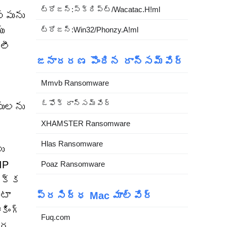
ట్రోజన్:స్క్రిప్ట్/Wacatac.H!ml
్పును
ు
ట్రోజన్:Win32/Phonzy.A!ml
లీ
జనాదరణ పొందిన రాన్సమ్‌వేర్
Mmvb Ransomware
ఓఫోక్ రాన్సమ్‌వేర్
పులను
XHAMSTER Ransomware
Hlas Ransomware
ు
IP
Poaz Ransomware
ొక్క
టా
ప్రసిద్ధ Mac మాల్వేర్
కింగ్
Fuq.com
తర