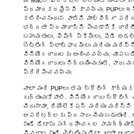
మీ Macలో ఫ్రాక్షన్ ఎలిమెంట్ ఉండటం వల
ప్రమాదకరమైనవి కావచ్చు. PUPలు ఇన్
కలిగించనందున వాటిని మాల్వేర్‌గా ప
భద్రతా ప్రమాదాన్ని పెంచడానికి దారిత
బహుమతులు, ఫిషింగ్ స్కీమ్‌లు, షేడీ అడల
బెట్టింగ్ ప్లాట్‌ఫారమ్‌లు మరియు మరి
వినియోగదారులకు అందించవచ్చు. చూ
వినియోగదారులు నిర్ణయించుకుంటే, వార
ప్రేరేపించవచ్చు.
చాలా మంది PUPలు తమ బ్రౌజింగ్ కార్
గుర్తుంచుకోవాలి. వినియోగదారు బ్రౌజిం
చిరునామా, జియోలొకేషన్ మరియు మరిన్ని
ఆపరేటర్‌లకు ప్రసారం చేయబడుతుంది. అ
నుండి డేటాను సంగ్రహించగల సామర్థ్యాన్న
వివరాల నుండి చెల్లింపు డేటా, ఖాతా ఆధా