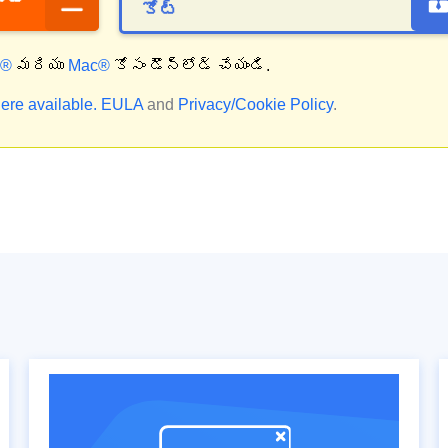
కోట్
్®
మరియు
Mac®
కోసం డౌన్‌లోడ్ చేయండి.
ere available.
EULA
and
Privacy/Cookie Policy
.