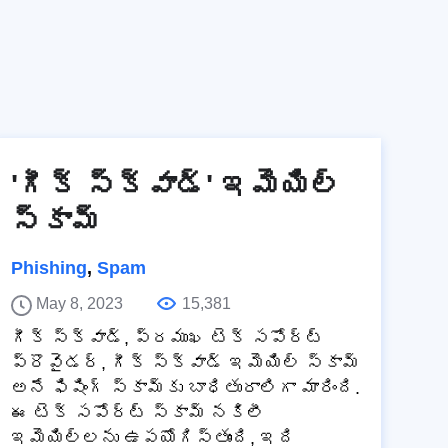
'గీక్ స్క్వాడ్' ఇమెయిల్
స్కామ్
Phishing
,
Spam
May 8, 2023
15,381
గీక్ స్క్వాడ్, ప్రముఖ టెక్ సపోర్ట్
ప్రొవైడర్, గీక్ స్క్వాడ్ ఇమెయిల్ స్కామ్
అనే ఫిషింగ్ స్కామ్‌కు బాధితురాలిగా మారింది.
ఈ టెక్ సపోర్ట్ స్కామ్ నకిలీ
ఇమెయిల్‌లను ఉపయోగిస్తుంది, ఇది