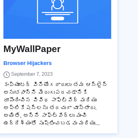
MyWallPaper
Browser Hijackers
September 7, 2023
కంప్యూటర్ వినియోగదారులు తమ ఆన్‌లైన్
అనుభవాన్ని మెరుగుపరచడానికి
రూపొందించిన వివిధ సాఫ్ట్‌వేర్ మరియు
అప్లికేషన్‌లను తరచుగా చూస్తారు.
అయితే, అన్ని సాఫ్ట్‌వేర్‌లు మంచి
ఉద్దేశ్యంతో సృష్టించబడవు మరియు...