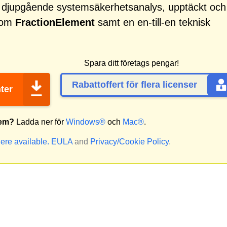
d djupgående systemsäkerhetsanalys, upptäckt och
 som
FractionElement
samt en en-till-en teknisk
Spara ditt företags pengar!
Rabattoffert för flera licenser
ter
tem?
Ladda ner för
Windows®
och
Mac®
.
ere available.
EULA
and
Privacy/Cookie Policy
.