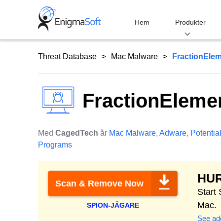
Skip
to
Hem
Produkter
content
Threat Database
Mac Malware
FractionEle
FractionEleme
Med
CagedTech
år
Mac Malware
,
Adware
,
Potentia
Programs
HU
Scan & Remove Now
Start
Mac.
SPION-JÄGARE
See add