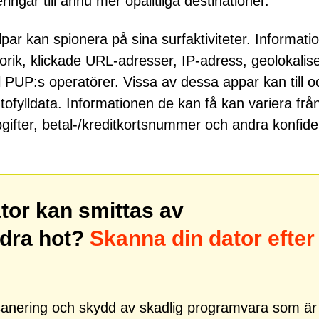
ngar till ännu mer opålitliga destinationer.
r kan spionera på sina surfaktiviteter. Informatio
rik, klickade URL-adresser, IP-adress, geolokalise
l PUP:s operatörer. Vissa av dessa appar kan till o
fylldata. Informationen de kan få kan variera frå
pgifter, betal-/kreditkortsnummer och andra konfiden
ator kan smittas av
dra hot?
Skanna din dator efter
r sanering och skydd av skadlig programvara som är