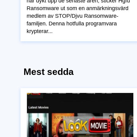
har dykt upp de senaste åren, sticker Hgfu
Ransomware ut som en anmärkningsvärd
medlem av STOP/Djvu Ransomware-
familjen. Denna hotfulla programvara
krypterar...
Mest sedda