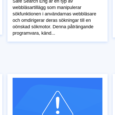
Safe Search Eng är en typ av
webbläsartillägg som manipulerar
sökfunktionen i användarnas webbläsare
och omdirigerar deras sökningar till en
oönskad sökmotor. Denna påträngande
programvara, känd...