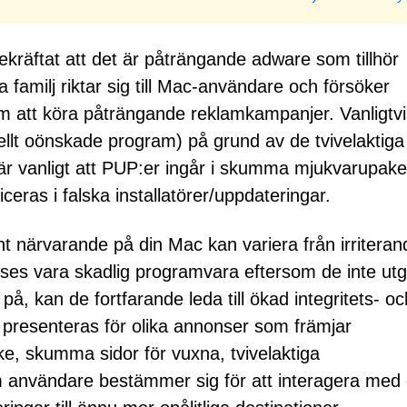
kräftat att det är påträngande adware som tillhör
familj riktar sig till Mac-användare och försöker
om att köra påträngande reklamkampanjer. Vanligtvi
ellt oönskade program) på grund av de tvivelaktiga
är vanligt att PUP:er ingår i skumma mjukvarupak
jiceras i falska installatörer/uppdateringar.
närvarande på din Mac kan variera från irriterande
anses vara skadlig programvara eftersom de inte utg
på, kan de fortfarande leda till ökad integritets- oc
 presenteras för olika annonser som främjar
ke, skumma sidor för vuxna, tvivelaktiga
m användare bestämmer sig för att interagera med