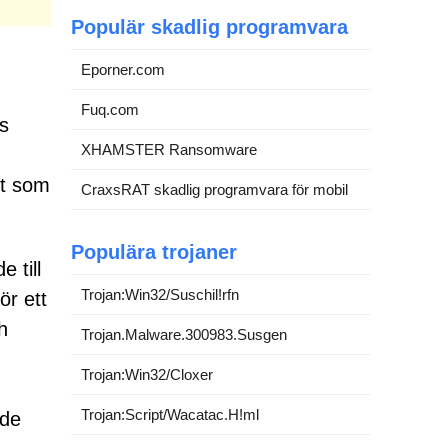
Populär skadlig programvara
Eporner.com
Fuq.com
s
XHAMSTER Ransomware
et som
CraxsRAT skadlig programvara för mobil
Populära trojaner
 till
Trojan:Win32/Suschil!rfn
ör ett
h
Trojan.Malware.300983.Susgen
Trojan:Win32/Cloxer
Trojan:Script/Wacatac.H!ml
 de