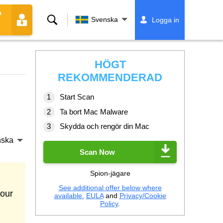
a
Sök
Svenska
Logga in
HÖGT
REKOMMENDERAD
Start Scan
Ta bort Mac Malware
Skydda och rengör din Mac
nska
Scan Now
Spion-jägare
See additional offer below where
your
available.
EULA
and
Privacy/Cookie
Policy
.