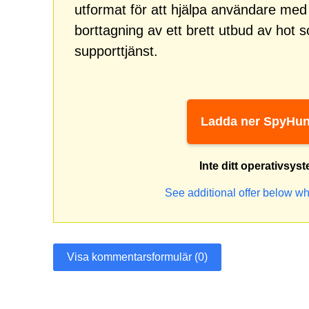
utformat för att hjälpa användare me
borttagning av ett brett utbud av hot
supporttjänst.
Ladda ner SpyHun
Inte ditt operativsys
See additional offer below wh
Visa kommentarsformulär (0)