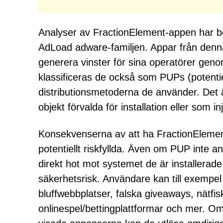
Analyser av FractionElement-appen har be
AdLoad adware-familjen. Appar från denna 
generera vinster för sina operatörer gen
klassificeras de också som PUPs (potenti
distributionsmetoderna de använder. Det 
objekt förvalda för installation eller som in
Konsekvenserna av att ha FractionElement 
potentiellt riskfyllda. Även om PUP inte 
direkt hot mot systemet de är installerade 
säkerhetsrisk. Användare kan till exempel
bluffwebbplatser, falska giveaways, nätfis
onlinespel/bettingplattformar och mer. O