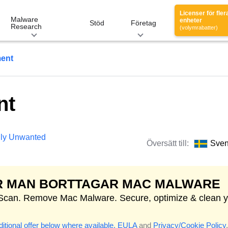
Licenser för fler
Malware
enheter
Stöd
Företag
Research
(volymrabatter)
ment
nt
lly Unwanted
Översätt till:
Sve
R MAN BORTTAGAR MAC MALWARE
 Scan. Remove Mac Malware. Secure, optimize & clean 
itional offer below where available.
EULA
and
Privacy/Cookie Policy
.