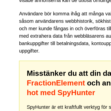
visade annonserna kan de utlösa omdirigeri
Användare bör komma ihåg att många valpa
såsom användarens webbhistorik, sökhisto
och mer kunde fångas in och överföras til
med extrahera data från webbläsarens auto
bankuppgifter till betalningsdata, kontoup
uppgifter.
Misstänker du att din d
FractionElement
och an
hot med SpyHunter
SpyHunter är ett kraftfullt verktyg fö