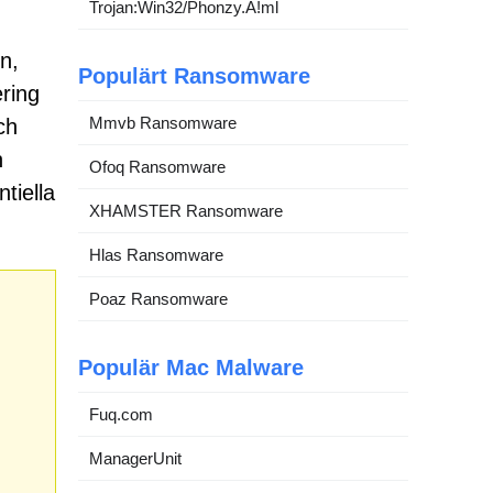
Trojan:Win32/Phonzy.A!ml
n,
Populärt Ransomware
ring
Mmvb Ransomware
ch
n
Ofoq Ransomware
tiella
XHAMSTER Ransomware
Hlas Ransomware
Poaz Ransomware
Populär Mac Malware
Fuq.com
ManagerUnit