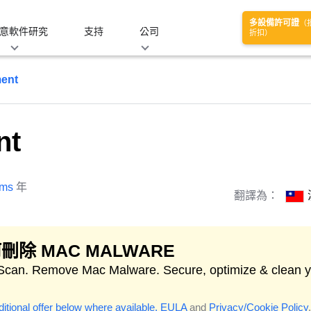
多設備許可證
（
意軟件研究
支持
公司
折扣）
ment
nt
ams
年
翻譯為：
刪除 MAC MALWARE
 Scan. Remove Mac Malware. Secure, optimize & clean 
itional offer below where available.
EULA
and
Privacy/Cookie Policy
.