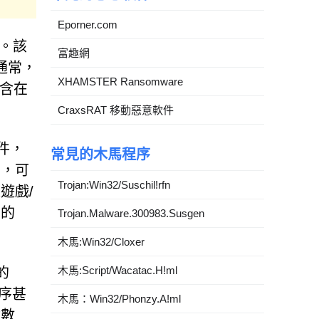
Eporner.com
件。該
富趣網
通常，
XHAMSTER Ransomware
包含在
CraxsRAT 移動惡意軟件
軟件，
常見的木馬程序
如，可
Trojan:Win32/Suschil!rfn
遊戲/
目的
Trojan.Malware.300983.Susgen
木馬:Win32/Cloxer
木馬:Script/Wacatac.H!ml
的
程序甚
木馬：Win32/Phonzy.A!ml
付數