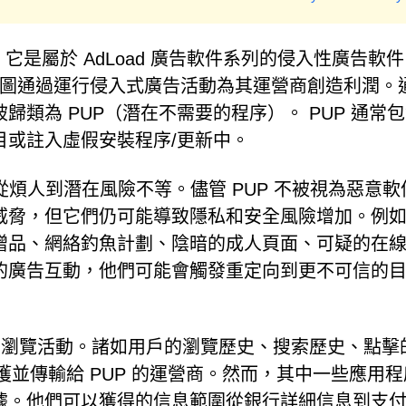
析證實，它是屬於 AdLoad 廣告軟件系列的侵入性廣告軟
並試圖通過運行侵入式廣告活動為其運營商創造利潤。
類為 PUP（潛在不需要的程序）。 PUP 通常
目或註入虛假安裝程序/更新中。
的後果可能從煩人到潛在風險不等。儘管 PUP 不被視為惡意
威脅，但它們仍可能導致隱私和安全風險增加。例
贈品、網絡釣魚計劃、陰暗的成人頁面、可疑的在線
的廣告互動，他們可能會觸發重定向到更不可信的
們的瀏覽活動。諸如用戶的瀏覽歷史、搜索歷史、點擊
捕獲並傳輸給 PUP 的運營商。然而，其中一些應用
據。他們可以獲得的信息範圍從銀行詳細信息到支