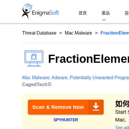
Skip
to
首頁
產品
惡
content
Threat Database
Mac Malware
FractionEle
FractionEleme
Mac Malware
,
Adware
,
Potentially Unwanted Progr
CagedTech
年
如何
Scan & Remove Now
Start
Mac.
SPYHUNTER
See add