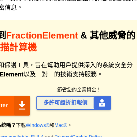
密信息。
到
FractionElement
& 其他威脅的
r掃描計算機
件修復和保護工具，旨在幫助用戶提供深入的系統安全分
nElement
以及一對一的技術支持服務。
節省您的企業資金！
多許可證折扣報價
ter
系統嗎？
下載
Windows®
和
Mac®
。