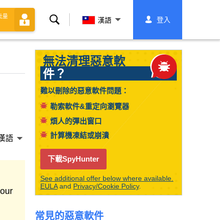
批量
搜
登入
漢語
索
無法清理惡意軟
件？
難以刪除的惡意軟件問題：
勒索軟件&重定向瀏覽器
煩人的彈出窗口
計算機凍結或崩潰
漢語
下載SpyHunter
See additional offer below where available.
EULA
and
Privacy/Cookie Policy
.
your
常見的惡意軟件