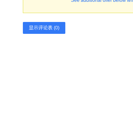
See additional offer below wh
显示评论表 (0)