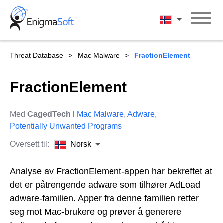
Skip
to
Norsk
content
Threat Database
Mac Malware
FractionElement
FractionElement
Med
CagedTech
i
Mac Malware
,
Adware
,
Potentially Unwanted Programs
Oversett til:
Norsk
Analyse av FractionElement-appen har bekreftet at
det er påtrengende adware som tilhører AdLoad
adware-familien. Apper fra denne familien retter
seg mot Mac-brukere og prøver å generere