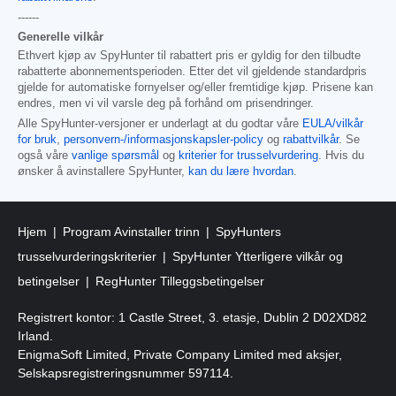
------
Generelle vilkår
Ethvert kjøp av SpyHunter til rabattert pris er gyldig for den tilbudte
rabatterte abonnementsperioden. Etter det vil gjeldende standardpris
gjelde for automatiske fornyelser og/eller fremtidige kjøp. Prisene kan
endres, men vi vil varsle deg på forhånd om prisendringer.
Alle SpyHunter-versjoner er underlagt at du godtar våre
EULA/vilkår
for bruk
,
personvern-/informasjonskapsler-policy
og
rabattvilkår
. Se
også våre
vanlige spørsmål
og
kriterier for trusselvurdering
. Hvis du
ønsker å avinstallere SpyHunter,
kan du lære hvordan
.
Hjem
Program Avinstaller trinn
SpyHunters
trusselvurderingskriterier
SpyHunter Ytterligere vilkår og
betingelser
RegHunter Tilleggsbetingelser
Registrert kontor: 1 Castle Street, 3. etasje, Dublin 2 D02XD82
Irland.
EnigmaSoft Limited, Private Company Limited med aksjer,
Selskapsregistreringsnummer 597114.