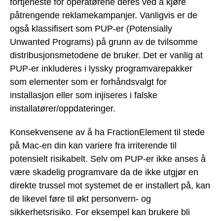
fortjeneste for operatørene deres ved å kjøre
påtrengende reklamekampanjer. Vanligvis er de
også klassifisert som PUP-er (Potensially
Unwanted Programs) på grunn av de tvilsomme
distribusjonsmetodene de bruker. Det er vanlig at
PUP-er inkluderes i lyssky programvarepakker
som elementer som er forhåndsvalgt for
installasjon eller som injiseres i falske
installatører/oppdateringer.
Konsekvensene av å ha FractionElement til stede
på Mac-en din kan variere fra irriterende til
potensielt risikabelt. Selv om PUP-er ikke anses å
være skadelig programvare da de ikke utgjør en
direkte trussel mot systemet de er installert på, kan
de likevel føre til økt personvern- og
sikkerhetsrisiko. For eksempel kan brukere bli