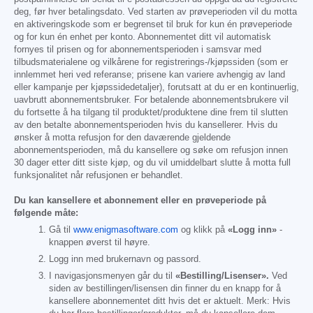
deg, før hver betalingsdato. Ved starten av prøveperioden vil du motta
en aktiveringskode som er begrenset til bruk for kun én prøveperiode
og for kun én enhet per konto. Abonnementet ditt vil automatisk
fornyes til prisen og for abonnementsperioden i samsvar med
tilbudsmaterialene og vilkårene for registrerings-/kjøpssiden (som er
innlemmet heri ved referanse; prisene kan variere avhengig av land
eller kampanje per kjøpssidedetaljer), forutsatt at du er en kontinuerlig,
uavbrutt abonnementsbruker. For betalende abonnementsbrukere vil
du fortsette å ha tilgang til produktet/produktene dine frem til slutten
av den betalte abonnementsperioden hvis du kansellerer. Hvis du
ønsker å motta refusjon for den daværende gjeldende
abonnementsperioden, må du kansellere og søke om refusjon innen
30 dager etter ditt siste kjøp, og du vil umiddelbart slutte å motta full
funksjonalitet når refusjonen er behandlet.
Du kan kansellere et abonnement eller en prøveperiode på
følgende måte:
Gå til
www.enigmasoftware.com
og klikk på
«Logg inn»
-
knappen øverst til høyre.
Logg inn med brukernavn og passord.
I navigasjonsmenyen går du til
«Bestilling/Lisenser».
Ved
siden av bestillingen/lisensen din finner du en knapp for å
kansellere abonnementet ditt hvis det er aktuelt. Merk: Hvis