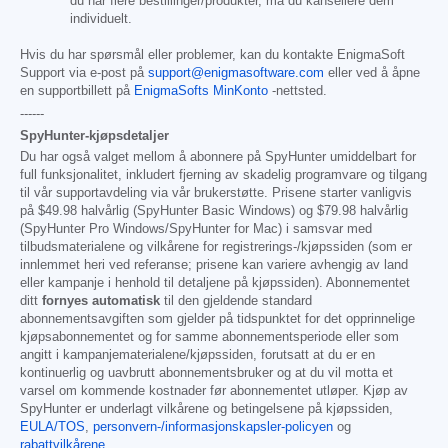
du har flere bestillinger/produkter, må du kansellere dem
individuelt.
Hvis du har spørsmål eller problemer, kan du kontakte EnigmaSoft
Support via e-post på
support@enigmasoftware.com
eller ved å åpne
en supportbillett på
EnigmaSofts MinKonto
-nettsted.
------
SpyHunter-kjøpsdetaljer
Du har også valget mellom å abonnere på SpyHunter umiddelbart for
full funksjonalitet, inkludert fjerning av skadelig programvare og tilgang
til vår supportavdeling via vår brukerstøtte. Prisene starter vanligvis
på
$49.98
halvårlig (SpyHunter Basic Windows) og
$79.98
halvårlig
(SpyHunter Pro Windows/SpyHunter for Mac) i samsvar med
tilbudsmaterialene og vilkårene for registrerings-/kjøpssiden (som er
innlemmet heri ved referanse; prisene kan variere avhengig av land
eller kampanje i henhold til detaljene på kjøpssiden). Abonnementet
ditt
fornyes automatisk
til den gjeldende standard
abonnementsavgiften som gjelder på tidspunktet for det opprinnelige
kjøpsabonnementet og for samme abonnementsperiode eller som
angitt i kampanjematerialene/kjøpssiden, forutsatt at du er en
kontinuerlig og uavbrutt abonnementsbruker og at du vil motta et
varsel om kommende kostnader før abonnementet utløper. Kjøp av
SpyHunter er underlagt vilkårene og betingelsene på kjøpssiden,
EULA/TOS
,
personvern-/informasjonskapsler-policyen
og
rabattvilkårene
.