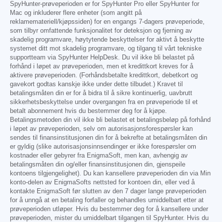
SpyHunter-prøveperioden er for SpyHunter Pro eller SpyHunter for
Mac og inkluderer flere enheter (som angitt på
reklamemateriell/kjøpssiden) for en engangs 7-dagers prøveperiode,
som tilbyr omfattende funksjonalitet for deteksjon og fjerning av
skadelig programvare, høytytende beskyttelser for aktivt å beskytte
systemet ditt mot skadelig programvare, og tilgang til vårt tekniske
supportteam via SpyHunter HelpDesk. Du vil ikke bli belastet på
forhånd i løpet av prøveperioden, men et kredittkort kreves for å
aktivere prøveperioden. (Forhåndsbetalte kredittkort, debetkort og
gavekort godtas kanskje ikke under dette tilbudet.) Kravet til
betalingsmåten din er for å bidra til å sikre kontinuerlig, uavbrutt
sikkerhetsbeskyttelse under overgangen fra en prøveperiode til et
betalt abonnement hvis du bestemmer deg for å kjøpe.
Betalingsmetoden din vil ikke bli belastet et betalingsbeløp på forhånd
i løpet av prøveperioden, selv om autorisasjonsforespørsler kan
sendes til finansinstitusjonen din for å bekrefte at betalingsmåten din
er gyldig (slike autorisasjonsinnsendinger er ikke forespørsler om
kostnader eller gebyrer fra EnigmaSoft, men kan, avhengig av
betalingsmåten din og/eller finansinstitusjonen din, gjenspeile
kontoens tilgjengelighet). Du kan kansellere prøveperioden din via Min
konto-delen av EnigmaSofts nettsted for kontoen din, eller ved å
kontakte EnigmaSoft før slutten av den 7 dager lange prøveperioden
for å unngå at en betaling forfaller og behandles umiddelbart etter at
prøveperioden utløper. Hvis du bestemmer deg for å kansellere under
prøveperioden, mister du umiddelbart tilgangen til SpyHunter. Hvis du