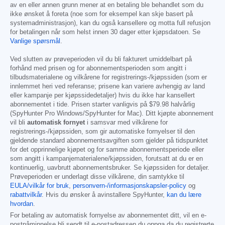
av en eller annen grunn mener at en betaling ble behandlet som du
ikke ønsket å foreta (noe som for eksempel kan skje basert på
systemadministrasjon), kan du også kansellere og motta full refusjon
for betalingen når som helst innen 30 dager etter kjøpsdatoen. Se
Vanlige spørsmål
.
Ved slutten av prøveperioden vil du bli fakturert umiddelbart på
forhånd med prisen og for abonnementsperioden som angitt i
tilbudsmaterialene og vilkårene for registrerings-/kjøpssiden (som er
innlemmet heri ved referanse; prisene kan variere avhengig av land
eller kampanje per kjøpssidedetaljer) hvis du ikke har kansellert
abonnementet i tide. Prisen starter vanligvis på
$79.98
halvårlig
(SpyHunter Pro Windows/SpyHunter for Mac). Ditt kjøpte abonnement
vil bli
automatisk fornyet
i samsvar med vilkårene for
registrerings-/kjøpssiden, som gir automatiske fornyelser til den
gjeldende standard abonnementsavgiften som gjelder på tidspunktet
for det opprinnelige kjøpet og for samme abonnementsperiode eller
som angitt i kampanjematerialene/kjøpssiden, forutsatt at du er en
kontinuerlig, uavbrutt abonnementsbruker. Se kjøpssiden for detaljer.
Prøveperioden er underlagt disse vilkårene, din samtykke til
EULA/vilkår for bruk
,
personvern-/informasjonskapsler-policy
og
rabattvilkår
. Hvis du ønsker å avinstallere SpyHunter,
kan du lære
hvordan
.
For betaling av automatisk fornyelse av abonnementet ditt, vil en e-
postpåminnelse bli sendt til e-postadressen du oppga da du registrerte