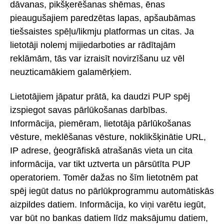
dāvanas, pikšķerēšanas shēmas, ēnas
pieaugušajiem paredzētas lapas, apšaubāmas
tiešsaistes spēļu/likmju platformas un citas. Ja
lietotāji nolemj mijiedarboties ar rādītajām
reklāmām, tās var izraisīt novirzīšanu uz vēl
neuzticamākiem galamērķiem.
Lietotājiem jāpatur prātā, ka daudzi PUP spēj
izspiegot savas pārlūkošanas darbības.
Informācija, piemēram, lietotāja pārlūkošanas
vēsture, meklēšanas vēsture, noklikšķinātie URL,
IP adrese, ģeogrāfiskā atrašanās vieta un cita
informācija, var tikt uztverta un pārsūtīta PUP
operatoriem. Tomēr dažas no šīm lietotnēm pat
spēj iegūt datus no pārlūkprogrammu automātiskās
aizpildes datiem. Informācija, ko viņi varētu iegūt,
var būt no bankas datiem līdz maksājumu datiem,