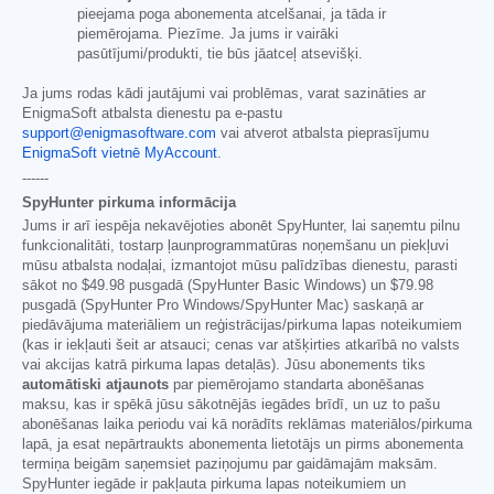
pieejama poga abonementa atcelšanai, ja tāda ir
piemērojama. Piezīme. Ja jums ir vairāki
pasūtījumi/produkti, tie būs jāatceļ atsevišķi.
Ja jums rodas kādi jautājumi vai problēmas, varat sazināties ar
EnigmaSoft atbalsta dienestu pa e-pastu
support@enigmasoftware.com
vai atverot atbalsta pieprasījumu
EnigmaSoft vietnē MyAccount
.
------
SpyHunter pirkuma informācija
Jums ir arī iespēja nekavējoties abonēt SpyHunter, lai saņemtu pilnu
funkcionalitāti, tostarp ļaunprogrammatūras noņemšanu un piekļuvi
mūsu atbalsta nodaļai, izmantojot mūsu palīdzības dienestu, parasti
sākot no
$49.98
pusgadā (SpyHunter Basic Windows) un
$79.98
pusgadā (SpyHunter Pro Windows/SpyHunter Mac) saskaņā ar
piedāvājuma materiāliem un reģistrācijas/pirkuma lapas noteikumiem
(kas ir iekļauti šeit ar atsauci; cenas var atšķirties atkarībā no valsts
vai akcijas katrā pirkuma lapas detaļās). Jūsu abonements tiks
automātiski atjaunots
par piemērojamo standarta abonēšanas
maksu, kas ir spēkā jūsu sākotnējās iegādes brīdī, un uz to pašu
abonēšanas laika periodu vai kā norādīts reklāmas materiālos/pirkuma
lapā, ja esat nepārtraukts abonementa lietotājs un pirms abonementa
termiņa beigām saņemsiet paziņojumu par gaidāmajām maksām.
SpyHunter iegāde ir pakļauta pirkuma lapas noteikumiem un