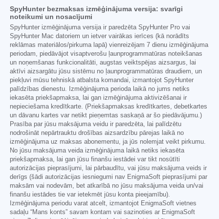
SpyHunter bezmaksas izmēģinājuma versija: svarīgi
noteikumi un nosacījumi
SpyHunter izmēģinājuma versija ir paredzēta SpyHunter Pro vai
SpyHunter Mac datoriem un ietver vairākas ierīces (kā norādīts
reklāmas materiālos/pirkuma lapā) vienreizējam 7 dienu izmēģinājuma
periodam, piedāvājot visaptverošu ļaunprogrammatūras noteikšanas
un noņemšanas funkcionalitāti, augstas veiktspējas aizsargus, lai
aktīvi aizsargātu jūsu sistēmu no ļaunprogrammatūras draudiem, un
piekļuvi mūsu tehniskā atbalsta komandai, izmantojot SpyHunter
palīdzības dienestu. Izmēģinājuma perioda laikā no jums netiks
iekasēta priekšapmaksa, lai gan izmēģinājuma aktivizēšanai ir
nepieciešama kredītkarte. (Priekšapmaksas kredītkartes, debetkartes
un dāvanu kartes var netikt pieņemtas saskaņā ar šo piedāvājumu.)
Prasība par jūsu maksājuma veidu ir paredzēta, lai palīdzētu
nodrošināt nepārtrauktu drošības aizsardzību pārejas laikā no
izmēģinājuma uz maksas abonementu, ja jūs nolemjat veikt pirkumu.
No jūsu maksājuma veida izmēģinājuma laikā netiks iekasēta
priekšapmaksa, lai gan jūsu finanšu iestādei var tikt nosūtīti
autorizācijas pieprasījumi, lai pārbaudītu, vai jūsu maksājuma veids ir
derīgs (šādi autorizācijas iesniegumi nav EnigmaSoft pieprasījumi par
maksām vai nodevām, bet atkarībā no jūsu maksājuma veida un/vai
finanšu iestādes tie var ietekmēt jūsu konta pieejamību).
Izmēģinājuma periodu varat atcelt, izmantojot EnigmaSoft vietnes
sadaļu “Mans konts” savam kontam vai sazinoties ar EnigmaSoft