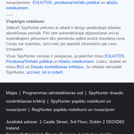
nosacījumiem,
EULA/TOS
,
privātuma/sīkfailu politikai
un
atlaižu
noteikumiem
.
------
Vispārīgie noteikumi
Jebkurš SpyHunter pirkums ar atlaidi ir derīgs piedāvātajā atlaides
abonēšanas periodā. Pēc tam automātiskajai atjaunošanai un/vai
turpmākajiem pirkumiem tiks piemērota spēkā esošā standarta cena.
Cenas var mainīties, taču mēs jūs iepriekš informēsim par cenu
izmaiņām.
Visas SpyHunter versijas ir pieejamas, ja piekrītat mūsu
EULA/TOS
,
Privātuma/Sīkfailu politikai
un
Atlaižu noteikumiem
. Lūdzu, skatiet arī
mūsu
BUJ
un
Draudu novērtēšanas kritērijus
. Ja vēlaties atinstalēt
SpyHunter,
uzziniet, kā to izdarīt
.
Mājas
Programmas atinstalēšanas soļi
SpyHunter draudu
novērtēšanas kritēriji
SpyHunter papildu noteikumi un
nosacījumi
RegHunter papildu noteikumi un nosacījumi
Juridiskā adrese: 1 Castle Street, 3rd Floor, Dublin 2 D02XD82
Ireland.