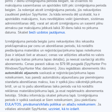
pirms 7 dienu izmēģinājuma perioda beigām, lai izvairītos no
maksājuma saņemšanas un apstrādes tūlīt pēc izmēģinājuma perioda
beigām. Ja nolemjat atcelt izmēģinājuma periodu, jūs nekavējoties
zaudēsiet piekļuvi SpyHunter. Ja kāda iemesla dēļ uzskatāt, ka ir
apstrādāts maksājums, kuru nevēlējāties veikt (piemēram, sistēmas
administrēšanas dēļ), varat arī atcelt izmēģinājumu un saņemt pilnu
atmaksu par maksājumu jebkurā laikā 30 dienu laikā no pirkuma
datuma. Skatiet
bieži uzdotos jautājumus
.
Izmēģinājuma perioda beigās jums nekavējoties tiks iekasēta
priekšapmaksa par cenu un abonēšanas periodu, kā norādīts
piedāvājuma materiālos un reģistrācijas/pirkuma lapas noteikumos
(kas ir iekļauti šeit ar atsauci; cenas var atšķirties atkarībā no valsts
vai akcijas katras pirkuma lapas detaļās), ja neesat savlaicīgi atcēlis
abonementu. Cenas parasti sākas no
$79.98
pusgadā (SpyHunter Pro
Windows/SpyHunter Mac datoriem). Jūsu iegādātais abonements tiks
automātiski atjaunots
saskaņā ar reģistrācijas/pirkuma lapas
noteikumiem, kas paredz automātisku atjaunošanu par piemērojamo
standarta abonēšanas maksu, kas ir spēkā jūsu sākotnējā pirkuma
brīdī, un uz to pašu abonēšanas laika periodu vai kā norādīts
reklāmas materiālos/pirkuma lapā, ja esat nepārtraukts abonementa
lietotājs. Sīkāku informāciju skatiet pirkuma lapā. Izmēģinājuma
periods ir spēkā saskaņā ar šiem noteikumiem, jūsu piekrišanu
EULA/TOS
,
privātuma/sīkfailu politikai
un
atlaižu noteikumiem
. Ja
vēlaties atinstalēt SpyHunter,
uzziniet, kā to izdarīt
.