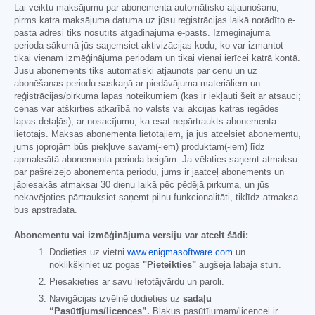
Lai veiktu maksājumu par abonementa automātisko atjaunošanu,
pirms katra maksājuma datuma uz jūsu reģistrācijas laikā norādīto e-
pasta adresi tiks nosūtīts atgādinājuma e-pasts. Izmēģinājuma
perioda sākumā jūs saņemsiet aktivizācijas kodu, ko var izmantot
tikai vienam izmēģinājuma periodam un tikai vienai ierīcei katrā kontā.
Jūsu abonements tiks automātiski atjaunots par cenu un uz
abonēšanas periodu saskaņā ar piedāvājuma materiāliem un
reģistrācijas/pirkuma lapas noteikumiem (kas ir iekļauti šeit ar atsauci;
cenas var atšķirties atkarībā no valsts vai akcijas katras iegādes
lapas detaļās), ar nosacījumu, ka esat nepārtraukts abonementa
lietotājs. Maksas abonementa lietotājiem, ja jūs atcelsiet abonementu,
jums joprojām būs piekļuve savam(-iem) produktam(-iem) līdz
apmaksātā abonementa perioda beigām. Ja vēlaties saņemt atmaksu
par pašreizējo abonementa periodu, jums ir jāatceļ abonements un
jāpiesakās atmaksai 30 dienu laikā pēc pēdējā pirkuma, un jūs
nekavējoties pārtrauksiet saņemt pilnu funkcionalitāti, tiklīdz atmaksa
būs apstrādāta.
Abonementu vai izmēģinājuma versiju var atcelt šādi:
Dodieties uz vietni
www.enigmasoftware.com
un
noklikšķiniet uz pogas
"Pieteikties"
augšējā labajā stūrī.
Piesakieties ar savu lietotājvārdu un paroli.
Navigācijas izvēlnē dodieties uz
sadaļu
“Pasūtījums/licences”.
Blakus pasūtījumam/licencei ir