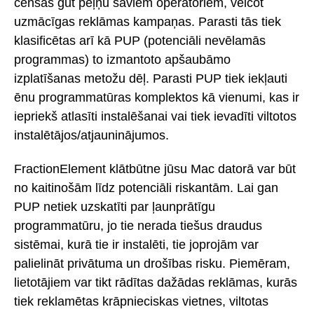
cenšas gūt peļņu saviem operatoriem, veicot
uzmācīgas reklāmas kampaņas. Parasti tās tiek
klasificētas arī kā PUP (potenciāli nevēlamās
programmas) to izmantoto apšaubāmo
izplatīšanas metožu dēļ. Parasti PUP tiek iekļauti
ēnu programmatūras komplektos kā vienumi, kas ir
iepriekš atlasīti instalēšanai vai tiek ievadīti viltotos
instalētājos/atjauninājumos.
FractionElement klātbūtne jūsu Mac datorā var būt
no kaitinošām līdz potenciāli riskantām. Lai gan
PUP netiek uzskatīti par ļaunprātīgu
programmatūru, jo tie nerada tiešus draudus
sistēmai, kurā tie ir instalēti, tie joprojām var
palielināt privātuma un drošības risku. Piemēram,
lietotājiem var tikt rādītas dažādas reklāmas, kurās
tiek reklamētas krāpnieciskas vietnes, viltotas