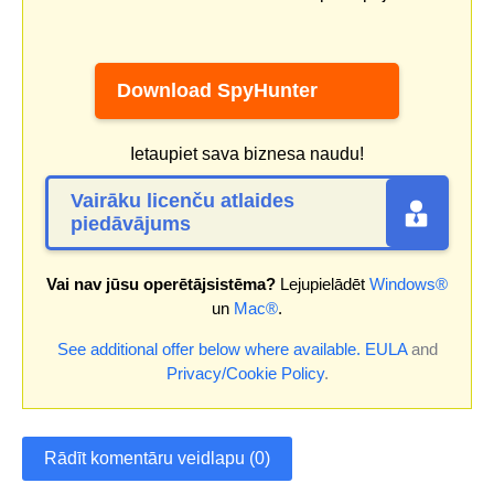
Download SpyHunter
Ietaupiet sava biznesa naudu!
Vairāku licenču atlaides
piedāvājums
Vai nav jūsu operētājsistēma?
Lejupielādēt
Windows®
un
Mac®
.
See additional offer below where available.
EULA
and
Privacy/Cookie Policy
.
Rādīt komentāru veidlapu (0)