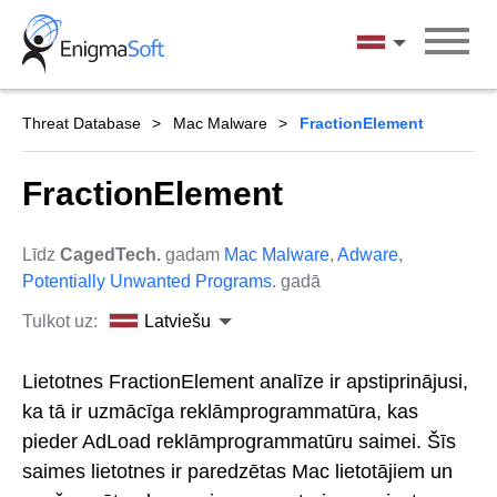
Skip
to
Latviešu
content
Threat Database
Mac Malware
FractionElement
FractionElement
Līdz
CagedTech.
gadam
Mac Malware
,
Adware
,
Potentially Unwanted Programs
. gadā
Tulkot uz:
Latviešu
Lietotnes FractionElement analīze ir apstiprinājusi,
ka tā ir uzmācīga reklāmprogrammatūra, kas
pieder AdLoad reklāmprogrammatūru saimei. Šīs
saimes lietotnes ir paredzētas Mac lietotājiem un