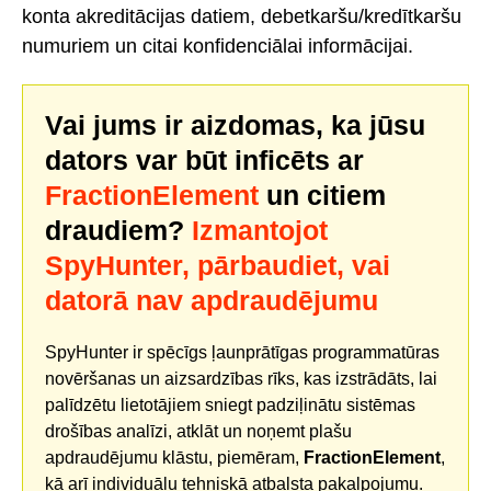
konta akreditācijas datiem, debetkaršu/kredītkaršu
numuriem un citai konfidenciālai informācijai.
Vai jums ir aizdomas, ka jūsu
dators var būt inficēts ar
FractionElement
un citiem
draudiem?
Izmantojot
SpyHunter, pārbaudiet, vai
datorā nav apdraudējumu
SpyHunter ir spēcīgs ļaunprātīgas programmatūras
novēršanas un aizsardzības rīks, kas izstrādāts, lai
palīdzētu lietotājiem sniegt padziļinātu sistēmas
drošības analīzi, atklāt un noņemt plašu
apdraudējumu klāstu, piemēram,
FractionElement
,
kā arī individuālu tehniskā atbalsta pakalpojumu.