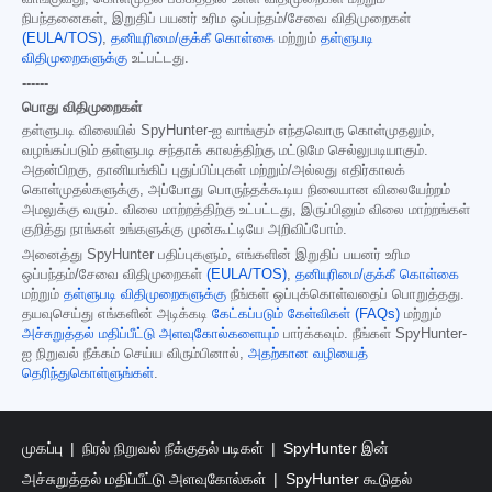
நிபந்தனைகள், இறுதிப் பயனர் உரிம ஒப்பந்தம்/சேவை விதிமுறைகள்
(EULA/TOS)
,
தனியுரிமை/குக்கீ கொள்கை
மற்றும்
தள்ளுபடி
விதிமுறைகளுக்கு
உட்பட்டது.
------
பொது விதிமுறைகள்
தள்ளுபடி விலையில் SpyHunter-ஐ வாங்கும் எந்தவொரு கொள்முதலும்,
வழங்கப்படும் தள்ளுபடி சந்தாக் காலத்திற்கு மட்டுமே செல்லுபடியாகும்.
அதன்பிறகு, தானியங்கிப் புதுப்பிப்புகள் மற்றும்/அல்லது எதிர்காலக்
கொள்முதல்களுக்கு, அப்போது பொருந்தக்கூடிய நிலையான விலையேற்றம்
அமலுக்கு வரும். விலை மாற்றத்திற்கு உட்பட்டது, இருப்பினும் விலை மாற்றங்கள்
குறித்து நாங்கள் உங்களுக்கு முன்கூட்டியே அறிவிப்போம்.
அனைத்து SpyHunter பதிப்புகளும், எங்களின் இறுதிப் பயனர் உரிம
ஒப்பந்தம்/சேவை விதிமுறைகள்
(EULA/TOS)
,
தனியுரிமை/குக்கீ கொள்கை
மற்றும்
தள்ளுபடி விதிமுறைகளுக்கு
நீங்கள் ஒப்புக்கொள்வதைப் பொறுத்தது.
தயவுசெய்து எங்களின் அடிக்கடி
கேட்கப்படும் கேள்விகள் (FAQs)
மற்றும்
அச்சுறுத்தல் மதிப்பீட்டு அளவுகோல்களையும்
பார்க்கவும். நீங்கள் SpyHunter-
ஐ நிறுவல் நீக்கம் செய்ய விரும்பினால்,
அதற்கான வழியைத்
தெரிந்துகொள்ளுங்கள்
.
முகப்பு
நிரல் நிறுவல் நீக்குதல் படிகள்
SpyHunter இன்
அச்சுறுத்தல் மதிப்பீட்டு அளவுகோல்கள்
SpyHunter கூடுதல்