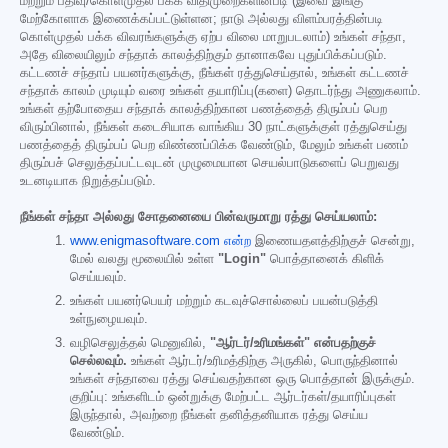
மற்றும் பதிவு/கொள்முதல் பக்க விதிமுறைகளின்படி (இவை இங்கு
மேற்கோளாக இணைக்கப்பட்டுள்ளன; நாடு அல்லது விளம்பரத்தின்படி
கொள்முதல் பக்க விவரங்களுக்கு ஏற்ப விலை மாறுபடலாம்) உங்கள் சந்தா,
அதே விலையிலும் சந்தாக் காலத்திற்கும் தானாகவே புதுப்பிக்கப்படும்.
கட்டணச் சந்தாப் பயனர்களுக்கு, நீங்கள் ரத்துசெய்தால், உங்கள் கட்டணச்
சந்தாக் காலம் முடியும் வரை உங்கள் தயாரிப்பு(களை) தொடர்ந்து அணுகலாம்.
உங்கள் தற்போதைய சந்தாக் காலத்திற்கான பணத்தைத் திரும்பப் பெற
விரும்பினால், நீங்கள் கடைசியாக வாங்கிய 30 நாட்களுக்குள் ரத்துசெய்து
பணத்தைத் திரும்பப் பெற விண்ணப்பிக்க வேண்டும், மேலும் உங்கள் பணம்
திரும்பச் செலுத்தப்பட்டவுடன் முழுமையான செயல்பாடுகளைப் பெறுவது
உடனடியாக நிறுத்தப்படும்.
நீங்கள் சந்தா அல்லது சோதனையை பின்வருமாறு ரத்து செய்யலாம்:
www.enigmasoftware.com என்ற
இணையதளத்திற்குச் சென்று,
மேல் வலது மூலையில் உள்ள
"Login"
பொத்தானைக் கிளிக்
செய்யவும்.
உங்கள் பயனர்பெயர் மற்றும் கடவுச்சொல்லைப் பயன்படுத்தி
உள்நுழையவும்.
வழிசெலுத்தல் மெனுவில்,
"ஆர்டர்/உரிமங்கள்" என்பதற்குச்
செல்லவும்.
உங்கள் ஆர்டர்/உரிமத்திற்கு அருகில், பொருந்தினால்
உங்கள் சந்தாவை ரத்து செய்வதற்கான ஒரு பொத்தான் இருக்கும்.
குறிப்பு: உங்களிடம் ஒன்றுக்கு மேற்பட்ட ஆர்டர்கள்/தயாரிப்புகள்
இருந்தால், அவற்றை நீங்கள் தனித்தனியாக ரத்து செய்ய
வேண்டும்.