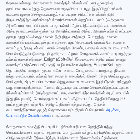
தேவை உள்ளது. சோதனைக் காலத்தில் உங்கள் கட்டண முறைக்கு
முன்பணமாக எந்தத் தொகையும் வசூலிக்கப்படாது, இருப்பினும் உங்கள்
கட்டண முறை செல்லுபடியாகும் என்பதைச் சரிபார்க்க உங்கள் நிதி
நிறுவனத்திற்கு அங்கீகாரக் கோரிக்கைகள் அனுப்பப்படலாம் (அத்தகைய
அங்கீகாரச் சமர்ப்பிப்புகள் EnigmaSoft-ஆல் விதிக்கப்படும் கட்டணங்கள்
அல்லது கட்டணங்களுக்கான கோரிக்கைகள் அல்ல, ஆனால் உங்கள் கட்டண
முறை மற்றும்/அல்லது உங்கள் நிதி நிறுவனத்தைப் பொறுத்து, உங்கள்
கணக்கின் பயன்பாட்டில் தாக்கத்தை ஏற்படுத்தலாம்). உங்கள் சோதனைக்
காலம் முடிந்தவுடன் கட்டணம் செலுத்த வேண்டியதையும் அது உடனடியாகச்
செயல்படுத்தப்படுவதையும் தவிர்க்க, 7-நாள் சோதனைக் காலம் முடிவதற்குள்
உங்கள் கணக்கிற்கான EnigmaSoft-இன் இணையதளத்தில் உள்ள 'எனது
கணக்கு' (MyAccount) பகுதி வழியாகவோ அல்லது EnigmaSoft-ஐத்
தொடர்புகொள்வதன் மூலமாகவோ உங்கள் சோதனைக் காலத்தை நீங்கள்
ரத்து செய்யலாம். உங்கள் சோதனைக் காலத்தில் நீங்கள் ரத்து செய்ய முடிவு
செய்தால், SpyHunter-க்கான அணுகலை உடனடியாக இழப்பீர்கள். ஏதேனும்
ஒரு காரணத்திற்காக, நீங்கள் விரும்பாத கட்டணம் செயல்படுத்தப்பட்டதாக
நீங்கள் நம்பினால் (எடுத்துக்காட்டாக, கணினி நிர்வாகத்தின் அடிப்படையில்
இது நிகழலாம்), கொள்முதல் கட்டணம் விதிக்கப்பட்ட தேதியிலிருந்து 30
நாட்களுக்குள் எந்த நேரத்திலும் நீங்கள் ரத்துசெய்து, அந்தக்
கட்டணத்திற்கான முழுத் தொகையையும் திரும்பப் பெறலாம்.
அடிக்கடி
கேட்கப்படும் கேள்விகளைப்
பார்க்கவும்.
சோதனைக் காலத்தின் முடிவில், நீங்கள் சரியான நேரத்தில் ரத்து
செய்யவில்லை என்றால், சலுகைப் பொருட்கள் மற்றும் பதிவு/கொள்முதல் பக்க
விதிமுறைகளில் (இவை இங்கு மேற்கோளாக இணைக்கப்பட்டுள்ளன;