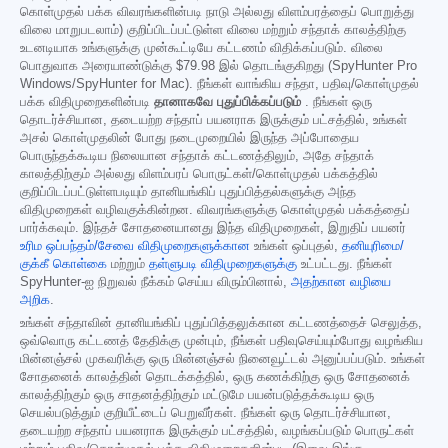
கொள்முதல் பக்க விவரங்களின்படி நாடு அல்லது விளம்பரத்தைப் பொறுத்து
விலை மாறுபடலாம்) குறிப்பிடப்பட்டுள்ள விலை மற்றும் சந்தாக் காலத்திற்கு
உடனடியாக உங்களுக்கு முன்கூட்டியே கட்டணம் விதிக்கப்படும். விலை
பொதுவாக அரையாண்டுக்கு
$79.98
இல் தொடங்குகிறது (SpyHunter Pro
Windows/SpyHunter for Mac). நீங்கள் வாங்கிய சந்தா, பதிவு/கொள்முதல்
பக்க விதிமுறைகளின்படி
தானாகவே புதுப்பிக்கப்படும்
. நீங்கள் ஒரு
தொடர்ச்சியான, தடையற்ற சந்தாப் பயனராக இருக்கும் பட்சத்தில், உங்கள்
அசல் கொள்முதலின் போது நடைமுறையில் இருந்த அப்போதைய
பொருந்தக்கூடிய நிலையான சந்தாக் கட்டணத்திலும், அதே சந்தாக்
காலத்திற்கும் அல்லது விளம்பரப் பொருட்கள்/கொள்முதல் பக்கத்தில்
குறிப்பிடப்பட்டுள்ளபடியும் தானியங்கிப் புதுப்பித்தல்களுக்கு அந்த
விதிமுறைகள் வழிவகுக்கின்றன. விவரங்களுக்கு கொள்முதல் பக்கத்தைப்
பார்க்கவும். இந்தச் சோதனையானது இந்த விதிமுறைகள், இறுதிப் பயனர்
உரிம ஒப்பந்தம்/சேவை விதிமுறைகளுக்கான
உங்கள் ஒப்புதல்,
தனியுரிமை/
குக்கீ கொள்கை
மற்றும்
தள்ளுபடி விதிமுறைகளுக்கு
உட்பட்டது. நீங்கள்
SpyHunter-ஐ நிறுவல் நீக்கம் செய்ய விரும்பினால்,
அதற்கான வழியை
அறிக
.
உங்கள் சந்தாவின் தானியங்கிப் புதுப்பித்தலுக்கான கட்டணத்தைச் செலுத்த,
ஒவ்வொரு கட்டணத் தேதிக்கு முன்பும், நீங்கள் பதிவுசெய்யும்போது வழங்கிய
மின்னஞ்சல் முகவரிக்கு ஒரு மின்னஞ்சல் நினைவூட்டல் அனுப்பப்படும். உங்கள்
சோதனைக் காலத்தின் தொடக்கத்தில், ஒரு கணக்கிற்கு ஒரு சோதனைக்
காலத்திற்கும் ஒரு சாதனத்திற்கும் மட்டுமே பயன்படுத்தக்கூடிய ஒரு
செயல்படுத்தும் குறியீட்டைப் பெறுவீர்கள். நீங்கள் ஒரு தொடர்ச்சியான,
தடையற்ற சந்தாப் பயனராக இருக்கும் பட்சத்தில், வழங்கப்படும் பொருட்கள்