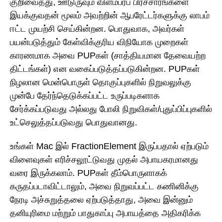
குறிவைத்து, ஊடுருவும் விளம்பரப் பிரச்சாரங்களை
இயக்குவதன் மூலம் அவற்றின் ஆபரேட்டர்களுக்கு லாபம்
ஈட்ட முயற்சி செய்கின்றன. பொதுவாக, அவர்கள்
பயன்படுத்தும் கேள்விக்குரிய விநியோக முறைகள்
காரணமாக அவை PUPகள் (சாத்தியமான தேவையற்ற
திட்டங்கள்) என வகைப்படுத்தப்படுகின்றன. PUPகள்
நிழலான மென்பொருள் தொகுப்புகளில் நிறுவலுக்கு
முன்பே தேர்ந்தெடுக்கப்பட்ட உருப்படிகளாக
சேர்க்கப்படுவது அல்லது போலி நிறுவிகள்/புதுப்பிப்புகளில்
உட்செலுத்தப்படுவது பொதுவானது.
உங்கள் Mac இல் FractionElement இருப்பதால் ஏற்படும்
விளைவுகள் எரிச்சலூட்டுவது முதல் அபாயகரமானது
வரை இருக்கலாம். PUPகள் தீம்பொருளாகக்
கருதப்படாவிட்டாலும், அவை நிறுவப்பட்ட கணினிக்கு
நேரடி அச்சுறுத்தலை ஏற்படுத்தாது, அவை இன்னும்
தனியுரிமை மற்றும் பாதுகாப்பு அபாயத்தை அதிகரிக்க