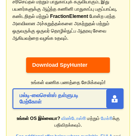
சரிசெய்தல் மற்றும் பாதுகாப்புக் கருவியாகும், இது
பயனர்களுக்கு ஆழ்ந்த கணினி பாதுகாப்பு பகுப்பாய்வு,
கண்டறிதல் மற்றும்
FractionElement
போன்ற பரந்த
அளவிலான அச்சுறுத்தல்களை அகற்றுதல் மற்றும்
ஒருவருக்கு ஒருவர் தொழில்நுட்ப ஆதரவு சேவை
ஆகியவற்றை வழங்க உதவும்.
Download SpyHunter
உங்கள் வணிக பணத்தை சேமிக்கவும்!
மல்டி-லைசென்ஸ் தள்ளுபடி
மேற்கோள்
உங்கள் OS இல்லையா?
விண்டோஸ்®
மற்றும்
மேக்®
க்கு
பதிவிறக்கவும்.