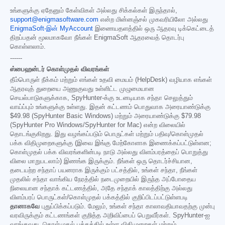
உங்களுக்கு ஏதேனும் கேள்விகள் அல்லது சிக்கல்கள் இருந்தால்,
support@enigmasoftware.com
என்ற மின்னஞ்சல் முகவரியிலோ அல்லது
EnigmaSoft-இன் MyAccount
இணையதளத்தில் ஒரு ஆதரவு டிக்கெட்டைத்
திறப்பதன் மூலமாகவோ நீங்கள் EnigmaSoft ஆதரவைத் தொடர்பு
கொள்ளலாம்.
------
ஸ்பைஹன்டர் கொள்முதல் விவரங்கள்
தீம்பொருள் நீக்கம் மற்றும் எங்கள் உதவி மையம் (HelpDesk) வழியாக எங்கள்
ஆதரவுத் துறையை அணுகுவது உள்ளிட்ட முழுமையான
செயல்பாடுகளுக்காக, SpyHunter-க்கு உடனடியாக சந்தா செலுத்தும்
வாய்ப்பும் உங்களுக்கு உள்ளது. இதன் கட்டணம் பொதுவாக அரையாண்டுக்கு
$49.98
(SpyHunter Basic Windows) மற்றும் அரையாண்டுக்கு
$79.98
(SpyHunter Pro Windows/SpyHunter for Mac) என்ற விலையில்
தொடங்குகிறது. இது வழங்கப்படும் பொருட்கள் மற்றும் பதிவு/கொள்முதல்
பக்க விதிமுறைகளுக்கு (இவை இங்கு மேற்கோளாக இணைக்கப்பட்டுள்ளன;
கொள்முதல் பக்க விவரங்களின்படி நாடு அல்லது விளம்பரத்தைப் பொறுத்து
விலை மாறுபடலாம்) இணங்க இருக்கும். நீங்கள் ஒரு தொடர்ச்சியான,
தடையற்ற சந்தாப் பயனராக இருக்கும் பட்சத்தில், உங்கள் சந்தா, நீங்கள்
முதலில் சந்தா வாங்கிய நேரத்தில் நடைமுறையில் இருந்த அப்போதைய
நிலையான சந்தாக் கட்டணத்தில், அதே சந்தாக் காலத்திற்கு அல்லது
விளம்பரப் பொருட்கள்/கொள்முதல் பக்கத்தில் குறிப்பிடப்பட்டுள்ளபடி
தானாகவே
புதுப்பிக்கப்படும். மேலும், உங்கள் சந்தா காலாவதியாவதற்கு முன்பு
வரவிருக்கும் கட்டணங்கள் குறித்த அறிவிப்பைப் பெறுவீர்கள். SpyHunter-ஐ
வாங்குவது, கொள்முதல் பக்கத்தில் உள்ள விதிமுறைகள் மற்றும்