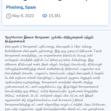
Phishing
,
Spam
May 8, 2023
15,381
SpyHunter இலவச சோதனை: முக்கிய விதிமுறைகள் மற்றும்
நிபந்தனைகள்
ஸ்பைஹன்டர் சோதனைப் பதிப்பானது, ஸ்பைஹன்டர் ப்ரோ அல்லது
மேக்கிற்கான ஸ்பைஹன்டருக்கானது. இது ஒரு முறை மட்டுமேயான 7-நாள்
சோதனைக் காலத்திற்கு, பல சாதனங்களை (விளம்பரப் பொருட்கள்/
வாங்குதல் பக்கத்தில் குறிப்பிடப்பட்டுள்ளபடி) உள்ளடக்கியுள்ளது. இது
விரிவான தீம்பொருள் கண்டறிதல் மற்றும் அகற்றும் செயல்பாடு, தீம்பொருள்
அச்சுறுத்தல்களிலிருந்து உங்கள் கணினியைத் தீவிரமாகப் பாதுகாக்க உயர்
செயல்திறன் கொண்ட பாதுகாப்பு அமைப்புகள், மற்றும் ஸ்பைஹன்டர் ஹெல்ப்
டெஸ்க் வழியாக எங்கள் தொழில்நுட்ப ஆதரவுக் குழுவை அணுகும் வசதி
ஆகியவற்றை வழங்குகிறது. சோதனைக் காலத்தில் உங்களிடமிருந்து
முன்பணமாகக் கட்டணம் வசூலிக்கப்படாது, இருப்பினும் சோதனையைச்
செயல்படுத்த ஒரு கிரெடிட் கார்டு தேவைப்படும். (முன்பணம் செலுத்திய
கிரெடிட் கார்டுகள், டெபிட் கார்டுகள் மற்றும் பரிசு அட்டைகள் இந்தச்
சலுகையின் கீழ் ஏற்றுக்கொள்ளப்படாமல் போகலாம்.) நீங்கள்
சோதனையிலிருந்து கட்டணச் சந்தாவிற்கு மாறும் பட்சத்தில், தொடர்ச்சியான,
தடையற்ற பாதுகாப்பை உறுதி செய்வதற்காகவே உங்கள் கட்டண முறைக்கான