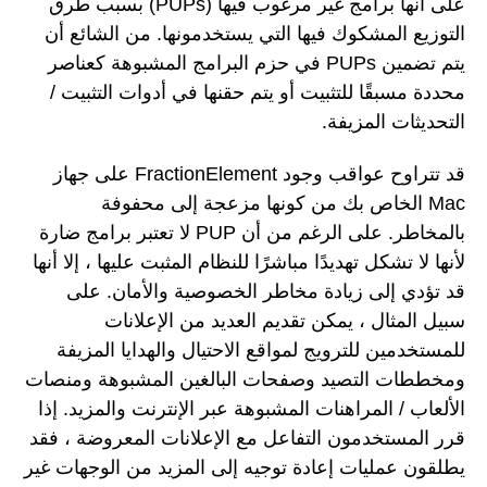
على أنها برامج غير مرغوب فيها (PUPs) بسبب طرق
التوزيع المشكوك فيها التي يستخدمونها. من الشائع أن
يتم تضمين PUPs في حزم البرامج المشبوهة كعناصر
محددة مسبقًا للتثبيت أو يتم حقنها في أدوات التثبيت /
التحديثات المزيفة.
قد تتراوح عواقب وجود FractionElement على جهاز
Mac الخاص بك من كونها مزعجة إلى محفوفة
بالمخاطر. على الرغم من أن PUP لا تعتبر برامج ضارة
لأنها لا تشكل تهديدًا مباشرًا للنظام المثبت عليها ، إلا أنها
قد تؤدي إلى زيادة مخاطر الخصوصية والأمان. على
سبيل المثال ، يمكن تقديم العديد من الإعلانات
للمستخدمين للترويج لمواقع الاحتيال والهدايا المزيفة
ومخططات التصيد وصفحات البالغين المشبوهة ومنصات
الألعاب / المراهنات المشبوهة عبر الإنترنت والمزيد. إذا
قرر المستخدمون التفاعل مع الإعلانات المعروضة ، فقد
يطلقون عمليات إعادة توجيه إلى المزيد من الوجهات غير