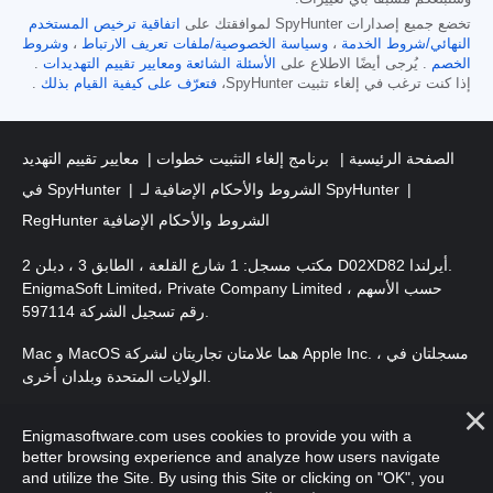
تخضع جميع إصدارات SpyHunter لموافقتك على
اتفاقية ترخيص المستخدم
النهائي/شروط الخدمة
،
وسياسة الخصوصية/ملفات تعريف الارتباط
،
وشروط
الخصم
. يُرجى أيضًا الاطلاع على
الأسئلة الشائعة
ومعايير تقييم التهديدات
.
إذا كنت ترغب في إلغاء تثبيت SpyHunter،
فتعرّف على كيفية القيام بذلك
.
الصفحة الرئيسية
برنامج إلغاء التثبيت خطوات
معايير تقييم التهديد
الشروط والأحكام الإضافية لـ SpyHunter
في SpyHunter
RegHunter الشروط والأحكام الإضافية
مكتب مسجل: 1 شارع القلعة ، الطابق 3 ، دبلن 2 D02XD82 أيرلندا.
EnigmaSoft Limited، Private Company Limited حسب الأسهم ،
رقم تسجيل الشركة 597114.
Mac و MacOS هما علامتان تجاريتان لشركة Apple Inc. ، مسجلتان في
الولايات المتحدة وبلدان أخرى.
حقوق الطبع والنشر 2016-2026. EnigmaSoft Ltd. جميع الحقوق
Enigmasoftware.com uses cookies to provide you with a
محفوظة.
better browsing experience and analyze how users navigate
and utilize the Site. By using this Site or clicking on "OK", you