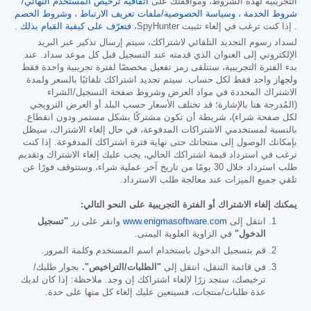
التجريبية لهذه الشروط، وموافقتك على
اتفاقية ترخيص المستخدم النهائي/
شروط الخدمة
،
وسياسة الخصوصية/ملفات تعريف الارتباط
،
وشروط الخصم
. إذا كنت ترغب في إلغاء تثبيت SpyHunter،
فتعرّف على كيفية القيام بذلك
.
لسداد رسوم التجديد التلقائي لاشتراكك، سيتم إرسال تذكير عبر البريد
الإلكتروني إلى العنوان الذي قدمته عند التسجيل قبل كل موعد سداد. عند
بدء الفترة التجريبية، ستتلقى رمز تفعيل مخصصًا لفترة تجريبية واحدة فقط
ولجهاز واحد فقط لكل حساب. سيتم تجديد اشتراكك تلقائيًا بالسعر ولمدة
الاشتراك المحددة في مواد العرض وشروط صفحة التسجيل/الشراء
(المُدرجة هنا بالإشارة؛ قد تختلف الأسعار حسب البلد أو العرض الترويجي
لكل صفحة شراء)، شريطة أن تكون مشتركًا بشكل مستمر ودون انقطاع.
بالنسبة لمستخدمي الاشتراكات المدفوعة، في حال إلغاء الاشتراك، سيظل
بإمكانك الوصول إلى منتجاتك حتى نهاية فترة اشتراكك المدفوعة. إذا كنت
ترغب في استرداد قيمة اشتراكك الحالي، يجب عليك إلغاء الاشتراك وتقديم
طلب استرداد خلال 30 يومًا من تاريخ آخر عملية شراء، وستتوقف فورًا عن
تلقي جميع الميزات عند معالجة طلب الاسترداد.
يمكنك إلغاء الاشتراك أو الفترة التجريبية على النحو التالي:
انتقل إلى
www.enigmasoftware.com
وانقر على زر
"تسجيل
الدخول"
في الزاوية العلوية اليمنى.
قم بتسجيل الدخول باستخدام اسم المستخدم وكلمة المرور.
في قائمة التنقل، انتقل إلى
"الطلبات/التراخيص".
بجوار طلبك/
ترخيصك، ستجد زرًا لإلغاء اشتراكك إن وجد. ملاحظة: إذا كان لديك
عدة طلبات/منتجات، فسيتعين عليك إلغاء كل منها على حدة.