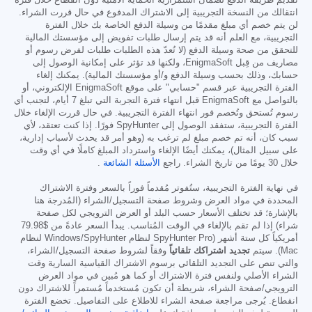
انتقالك من النسخة التجريبية إلى الاشتراك المدفوع في حال قررت الشراء.
لن يتم خصم أي مبلغ مقدمًا من وسيلة الدفع الخاصة بك خلال الفترة
التجريبية، مع العلم أنه قد يتم إرسال طلبات تفويض إلى مؤسستك المالية
للتحقق من صحة وسيلة الدفع (لا تُعدّ هذه الطلبات طلبات لفرض رسوم أو
مصاريف من قِبل EnigmaSoft، ولكنها قد تؤثر على إمكانية الوصول إلى
حسابك، وذلك بحسب وسيلة الدفع و/أو مؤسستك المالية). يمكنك إلغاء
الفترة التجريبية عبر قسم "حسابي" على موقع EnigmaSoft الإلكتروني، أو
بالتواصل مع EnigmaSoft قبل انتهاء فترة التجربة التي تبلغ 7 أيام، لتجنب أي
رسوم تُستحق وتُخصم فور انتهاء الفترة التجريبية. في حال قررت الإلغاء خلال
الفترة التجريبية، ستفقد الوصول إلى SpyHunter فورًا. إذا كنت تعتقد، لأي
سبب كان، أنه تم خصم مبلغ لم ترغب به (وهو أمر قد يحدث لأسباب إدارية،
على سبيل المثال)، يمكنك أيضًا الإلغاء واسترداد المبلغ كاملًا في أي وقت
خلال 30 يومًا من تاريخ الشراء. راجع
الأسئلة الشائعة
.
في نهاية الفترة التجريبية، ستُفوتر مُقدماً فوراً بالسعر وفترة الاشتراك
المحددة في مواد العرض وشروط صفحة التسجيل/الشراء (المُدرجة هنا
بالإشارة؛ قد تختلف الأسعار حسب البلد أو العرض الترويجي لكل صفحة
شراء) إذا لم تقم بالإلغاء في الوقت المُناسب. يبدأ السعر عادةً من
$79.98
أمريكياً كل ستة أشهر (SpyHunter Pro لنظام Windows/SpyHunter لنظام
Mac). سيتم
تجديد اشتراكك تلقائياً
وفقاً لشروط صفحة التسجيل/الشراء،
والتي تنص على التجديد التلقائي برسوم الاشتراك القياسية السارية وقت
الشراء الأصلي ولنفس فترة الاشتراك أو كما هو مُبين في مواد العرض
الترويجي/صفحة الشراء، شريطة أن تكون مُستخدماً مُستمراً للاشتراك دون
انقطاع. يُرجى مراجعة صفحة الشراء للاطلاع على التفاصيل. تخضع الفترة