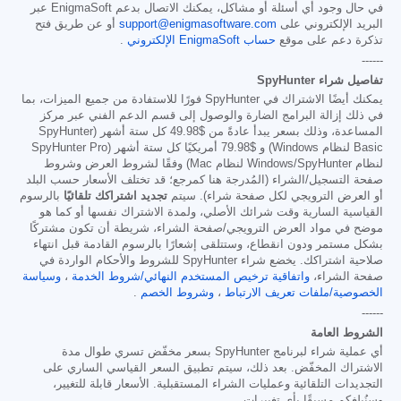
في حال وجود أي أسئلة أو مشاكل، يمكنك الاتصال بدعم EnigmaSoft عبر
البريد الإلكتروني على
support@enigmasoftware.com
أو عن طريق فتح
تذكرة دعم على موقع
حساب EnigmaSoft الإلكتروني
.
------
تفاصيل شراء SpyHunter
يمكنك أيضًا الاشتراك في SpyHunter فورًا للاستفادة من جميع الميزات، بما
في ذلك إزالة البرامج الضارة والوصول إلى قسم الدعم الفني عبر مركز
المساعدة، وذلك بسعر يبدأ عادةً من
$49.98
كل ستة أشهر (SpyHunter
Basic لنظام Windows) و
$79.98
أمريكيًا كل ستة أشهر (SpyHunter Pro
لنظام Windows/SpyHunter لنظام Mac) وفقًا لشروط العرض وشروط
صفحة التسجيل/الشراء (المُدرجة هنا كمرجع؛ قد تختلف الأسعار حسب البلد
أو العرض الترويجي لكل صفحة شراء). سيتم
تجديد اشتراكك تلقائيًا
بالرسوم
القياسية السارية وقت شرائك الأصلي، ولمدة الاشتراك نفسها أو كما هو
موضح في مواد العرض الترويجي/صفحة الشراء، شريطة أن تكون مشتركًا
بشكل مستمر ودون انقطاع، وستتلقى إشعارًا بالرسوم القادمة قبل انتهاء
صلاحية اشتراكك. يخضع شراء SpyHunter للشروط والأحكام الواردة في
صفحة الشراء،
واتفاقية ترخيص المستخدم النهائي/شروط الخدمة
،
وسياسة
الخصوصية/ملفات تعريف الارتباط
،
وشروط الخصم
.
------
الشروط العامة
أي عملية شراء لبرنامج SpyHunter بسعر مخفّض تسري طوال مدة
الاشتراك المخفّض. بعد ذلك، سيتم تطبيق السعر القياسي الساري على
التجديدات التلقائية وعمليات الشراء المستقبلية. الأسعار قابلة للتغيير،
وسنُبلغكم مسبقًا بأي تغييرات.