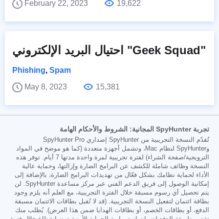
February 22, 2023
19,622
احتيال البريد الإلكتروني "Geek Squad"
Phishing
,
Spam
May 8, 2023
15,381
تجربة SpyHunter المجانية: الشروط والأحكام الهامة
تُقدّم النسخة التجريبية من SpyHunter إصداري SpyHunter Pro
وSpyHunter لنظام Mac، وتشمل أجهزة متعددة (كما هو موضح في المواد
الترويجية/صفحة الشراء) لفترة تجريبية لمرة واحدة مدتها 7 أيام. توفر هذه
النسخة وظائف شاملة للكشف عن البرامج الضارة وإزالتها، وحماية عالية
الأداء لحماية نظامك بشكل فعّال من تهديدات البرامج الضارة، بالإضافة إلى
إمكانية الوصول إلى فريق الدعم الفني عبر مركز مساعدة SpyHunter. لن
يتم تحصيل أي رسوم مسبقة خلال الفترة التجريبية، مع العلم أنه يلزم وجود
بطاقة ائتمان لتفعيل النسخة التجريبية. (قد لا تُقبل بطاقات الائتمان مسبقة
الدفع، أو بطاقات الخصم، أو بطاقات الهدايا ضمن هذا العرض). يُطلب منك
تقديم طريقة الدفع لضمان استمرارية الحماية الأمنية دون انقطاع خلال فترة