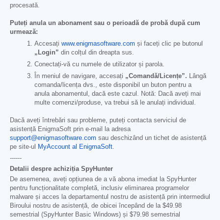
procesată.
Puteți anula un abonament sau o perioadă de probă după cum
urmează:
Accesați
www.enigmasoftware.com
și faceți clic pe butonul
„Login”
din colțul din dreapta sus.
Conectați-vă cu numele de utilizator și parola.
În meniul de navigare, accesați
„Comandă/Licențe”.
Lângă
comanda/licența dvs., este disponibil un buton pentru a
anula abonamentul, dacă este cazul. Notă: Dacă aveți mai
multe comenzi/produse, va trebui să le anulați individual.
Dacă aveți întrebări sau probleme, puteți contacta serviciul de
asistență EnigmaSoft prin e-mail la adresa
support@enigmasoftware.com
sau deschizând un tichet de asistență
pe site-ul
MyAccount al EnigmaSoft
.
------
Detalii despre achiziția SpyHunter
De asemenea, aveți opțiunea de a vă abona imediat la SpyHunter
pentru funcționalitate completă, inclusiv eliminarea programelor
malware și acces la departamentul nostru de asistență prin intermediul
Biroului nostru de asistență, de obicei începând de la
$49.98
semestrial (SpyHunter Basic Windows) și
$79.98
semestrial