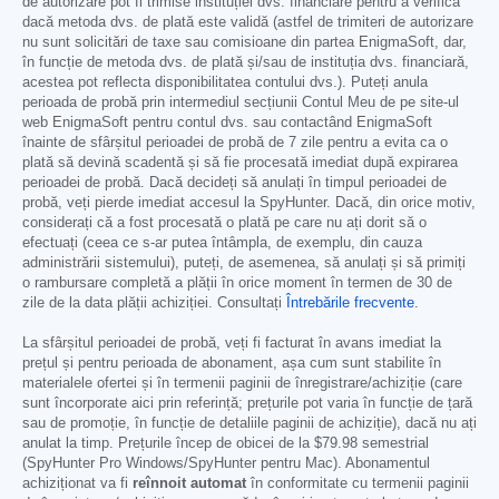
de autorizare pot fi trimise instituției dvs. financiare pentru a verifica
dacă metoda dvs. de plată este validă (astfel de trimiteri de autorizare
nu sunt solicitări de taxe sau comisioane din partea EnigmaSoft, dar,
în funcție de metoda dvs. de plată și/sau de instituția dvs. financiară,
acestea pot reflecta disponibilitatea contului dvs.). Puteți anula
perioada de probă prin intermediul secțiunii Contul Meu de pe site-ul
web EnigmaSoft pentru contul dvs. sau contactând EnigmaSoft
înainte de sfârșitul perioadei de probă de 7 zile pentru a evita ca o
plată să devină scadentă și să fie procesată imediat după expirarea
perioadei de probă. Dacă decideți să anulați în timpul perioadei de
probă, veți pierde imediat accesul la SpyHunter. Dacă, din orice motiv,
considerați că a fost procesată o plată pe care nu ați dorit să o
efectuați (ceea ce s-ar putea întâmpla, de exemplu, din cauza
administrării sistemului), puteți, de asemenea, să anulați și să primiți
o rambursare completă a plății în orice moment în termen de 30 de
zile de la data plății achiziției. Consultați
Întrebările frecvente
.
La sfârșitul perioadei de probă, veți fi facturat în avans imediat la
prețul și pentru perioada de abonament, așa cum sunt stabilite în
materialele ofertei și în termenii paginii de înregistrare/achiziție (care
sunt încorporate aici prin referință; prețurile pot varia în funcție de țară
sau de promoție, în funcție de detaliile paginii de achiziție), dacă nu ați
anulat la timp. Prețurile încep de obicei de la
$79.98
semestrial
(SpyHunter Pro Windows/SpyHunter pentru Mac). Abonamentul
achiziționat va fi
reînnoit automat
în conformitate cu termenii paginii