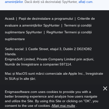
amenințărilor
. Dacă doriți să dezinstalați SpyHunter,
aflați cum
.
Acasă
Pașii de dezinstalare a programului
Criteriile de
evaluare a amenințărilor SpyHunter
Termeni și condiții
suplimentare SpyHunter
RegHunter Termeni și condiții
suplimentare
Sediu social: 1 Castle Street, etajul 3, Dublin 2 D02XD82
Irlanda.
EnigmaSoft Limited, Private Company Limited prin acțiuni,
Număr de înregistrare a companiei 597114.
Mac și MacOS sunt mărci comerciale ale Apple Inc., înregistrate
în SUA și în alte țări.
Copyright 2016-2026. EnigmaSoft Ltd. Toate drepturile
Enigmasoftware.com uses cookies to provide you with a
rezervate.
better browsing experience and analyze how users navigate
and utilize the Site. By using this Site or clicking on "OK", you
consent to the use of cookies.
Aflați mai multe
.