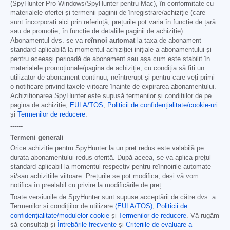
(SpyHunter Pro Windows/SpyHunter pentru Mac), în conformitate cu
materialele ofertei și termenii paginii de înregistrare/achiziție (care
sunt încorporați aici prin referință; prețurile pot varia în funcție de țară
sau de promoție, în funcție de detaliile paginii de achiziție).
Abonamentul dvs. se va
reînnoi automat
la taxa de abonament
standard aplicabilă la momentul achiziției inițiale a abonamentului și
pentru aceeași perioadă de abonament sau așa cum este stabilit în
materialele promoționale/pagina de achiziție, cu condiția să fiți un
utilizator de abonament continuu, neîntrerupt și pentru care veți primi
o notificare privind taxele viitoare înainte de expirarea abonamentului.
Achiziționarea SpyHunter este supusă termenilor și condițiilor de pe
pagina de achiziție,
EULA/TOS
,
Politicii de confidențialitate/cookie-uri
și
Termenilor de reducere
.
------
Termeni generali
Orice achiziție pentru SpyHunter la un preț redus este valabilă pe
durata abonamentului redus oferită. După aceea, se va aplica prețul
standard aplicabil la momentul respectiv pentru reînnoirile automate
și/sau achizițiile viitoare. Prețurile se pot modifica, deși vă vom
notifica în prealabil cu privire la modificările de preț.
Toate versiunile de SpyHunter sunt supuse acceptării de către dvs. a
Termenilor și condițiilor de utilizare
(EULA/TOS)
,
Politicii de
confidențialitate/modulelor cookie
și
Termenilor de reducere
. Vă rugăm
să consultați și
Întrebările frecvente
și
Criteriile de evaluare a