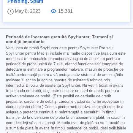
Phishing
,
Spam
May 8, 2023
15,381
Perioadă de încercare gratuită SpyHunter: Termeni și
condiții importante
Versiunea de probă SpyHunter este pentru SpyHunter Pro sau
SpyHunter pentru Mac și include mai multe dispozitive (așa cum este
menționat în materialele promoționale/pagina de achiziție) pentru o
perioadă de probă unică de 7 zile, oferind funcționalități complete de
detectare și eliminare a programelor malware, măsuri de protecție de
înaltă performanță pentru a vă proteja activ sistemul de amenințările
malware și acces la echipa noastră de asistență tehnică prin
intermediul Biroului de asistență SpyHunter. Nu veți fi taxat în avans
în perioada de probă, deși este necesar un card de credit pentru a
activa versiunea de probă. (Este posibil ca cardurile de credit
preplătite, cardurile de debit și cardurile cadou să nu fie acceptate în
cadrul acestei oferte.) Cerința pentru metoda dvs. de plată este de a
asigura o protecție continuă și neîntreruptă a securității în timpul
tranziției de la o versiune de probă la un abonament plătit, în cazul în
care decideți să achiziționați. Metoda dvs. de plată nu va fi taxată cu
o sumă de plată în avans în timpul perioadei de probă, deși solicitările