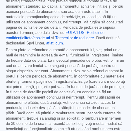
de înregistrare/achiziție, care prevăd reînnoiri automate la taxa de
abonament standard aplicabilă la momentul achiziției inițiale și pentru
aceeași perioadă de abonament sau așa cum este stabilit în
materialele promoționale/pagina de achiziție, cu condiția să fiți un
utilizator de abonament continuu, neîntrerupt. Vă rugăm să consultați
pagina de achiziție pentru detalii. Perioada de probă este supusă
acestor Termeni, acordului dvs. cu
EULA/TOS
,
Politicii de
confidențialitate/cookie-uri
și
Termenilor de reducere
. Dacă doriți să
dezinstalați SpyHunter,
aflați cum
.
Pentru plata la reînnoirea automată a abonamentului, veți primi un e-
mail de reamintire la adresa de e-mail furnizată la înregistrare, înainte
de fiecare dată de plată. La începutul perioadei de probă, veți primi un
cod de activare limitat la o singură perioadă de probă și pentru un
singur dispozitiv per cont. Abonamentul dvs. se va reînnoi automat la
prețul și pentru perioada de abonament, în conformitate cu materialele
ofertei și termenii paginii de înregistrare/achiziție (care sunt încorporați
aici prin referință; prețurile pot varia în funcție de țară sau de promoție,
în funcție de detaliile paginii de achiziție), cu condiția să fiți un
utilizator de abonament continuu și neîntrerupt. Pentru utilizatorii de
abonamente plătite, dacă anulați, veți continua să aveți acces la
produsul/produsele dvs. până la sfârșitul perioadei de abonament
plătit. Dacă doriți să primiți o rambursare pentru perioada curentă de
abonament, trebuie să anulați și să solicitați o rambursare în termen
de 30 de zile de la cea mai recentă achiziție și veți înceta imediat să
beneficiați de funcționalitate completă atunci când rambursarea este