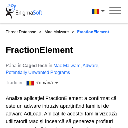
Skip
to
Română
content
Threat Database
Mac Malware
FractionElement
FractionElement
Până în
CagedTech
în
Mac Malware
,
Adware
,
Potentially Unwanted Programs
Tradu in:
Română
Analiza aplicației FractionElement a confirmat că
este un adware intruziv aparținând familiei de
adware AdLoad. Aplicațiile acestei familii vizează
utilizatorii Mac și încearcă să genereze profituri