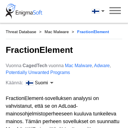
Skip
to
Suomi
content
Threat Database
Mac Malware
FractionElement
FractionElement
Vuonna
CagedTech
vuonna
Mac Malware
,
Adware
,
Potentially Unwanted Programs
Käännä:
Suomi
FractionElement-sovelluksen analyysi on
vahvistanut, että se on AdLoad-
mainosohjelmistoperheeseen kuuluva tunkeileva
mainos. Tämän perheen sovellukset on suunnattu