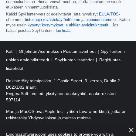
normaalia hintaa. Hinnat voivat muuttua, mutta ilmoitamme sinulle
etukäteen hinnanmuutoksista.
Kaikki SpyHunter-versiot edellyttävät, että hyväksyt
EULA/TOS-
ehtomme,
tietosuoja-/evästekäytäntömme
ja
alennusehtomme
. Katso
myös usein
kysytyt kysymykset
ja
uhkien arviointikriteerit
. Jos
haluat poistaa SpyHunterin,
lue lisää
.
Koti
Ohjelman Asennuksen Poistamisvaiheet
SpyHunterin
uhkien arviointikriteerit
SpyHunter-lisäehdot
RegHunter-
lisäehdot
Rekisteröity toimipaikka: 1 Castle Street, 3. kerros, Dublin 2
D02XD82 Irlanti.
EnigmaSoft Limited, yksityinen osakeyhtiö, osakerekisteri
597114.
Mac ja MacOS ovat Apple Inc. -yhtiön tavaramerkkejä, jotka on
rekisteröity Yhdysvalloissa ja muissa maissa.
Tekijänoikeudet 2016-2026. EnigmaSoft Ltd. Kaikki oikeudet
Enigmasoftware.com uses cookies to provide you with a
pidätetään.