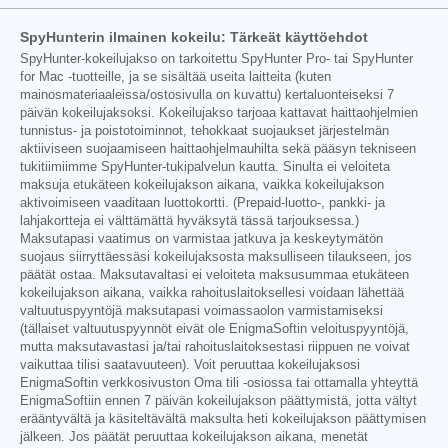
SpyHunterin ilmainen kokeilu: Tärkeät käyttöehdot
SpyHunter-kokeilujakso on tarkoitettu SpyHunter Pro- tai SpyHunter
for Mac -tuotteille, ja se sisältää useita laitteita (kuten
mainosmateriaaleissa/ostosivulla on kuvattu) kertaluonteiseksi 7
päivän kokeilujaksoksi. Kokeilujakso tarjoaa kattavat haittaohjelmien
tunnistus- ja poistotoiminnot, tehokkaat suojaukset järjestelmän
aktiiviseen suojaamiseen haittaohjelmauhilta sekä pääsyn tekniseen
tukitiimiimme SpyHunter-tukipalvelun kautta. Sinulta ei veloiteta
maksuja etukäteen kokeilujakson aikana, vaikka kokeilujakson
aktivoimiseen vaaditaan luottokortti. (Prepaid-luotto-, pankki- ja
lahjakortteja ei välttämättä hyväksytä tässä tarjouksessa.)
Maksutapasi vaatimus on varmistaa jatkuva ja keskeytymätön
suojaus siirryttäessäsi kokeilujaksosta maksulliseen tilaukseen, jos
päätät ostaa. Maksutavaltasi ei veloiteta maksusummaa etukäteen
kokeilujakson aikana, vaikka rahoituslaitoksellesi voidaan lähettää
valtuutuspyyntöjä maksutapasi voimassaolon varmistamiseksi
(tällaiset valtuutuspyynnöt eivät ole EnigmaSoftin veloituspyyntöjä,
mutta maksutavastasi ja/tai rahoituslaitoksestasi riippuen ne voivat
vaikuttaa tilisi saatavuuteen). Voit peruuttaa kokeilujaksosi
EnigmaSoftin verkkosivuston Oma tili -osiossa tai ottamalla yhteyttä
EnigmaSoftiin ennen 7 päivän kokeilujakson päättymistä, jotta vältyt
erääntyvältä ja käsiteltävältä maksulta heti kokeilujakson päättymisen
jälkeen. Jos päätät peruuttaa kokeilujakson aikana, menetät