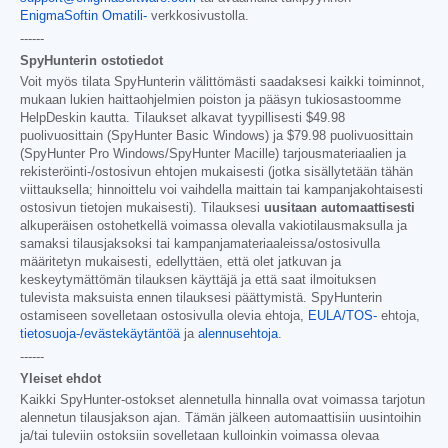
EnigmaSoftin Omatili-
verkkosivustolla.
------
SpyHunterin ostotiedot
Voit myös tilata SpyHunterin välittömästi saadaksesi kaikki toiminnot,
mukaan lukien haittaohjelmien poiston ja pääsyn tukiosastoomme
HelpDeskin kautta. Tilaukset alkavat tyypillisesti
$49.98
puolivuosittain (SpyHunter Basic Windows) ja
$79.98
puolivuosittain
(SpyHunter Pro Windows/SpyHunter Macille) tarjousmateriaalien ja
rekisteröinti-/ostosivun ehtojen mukaisesti (jotka sisällytetään tähän
viittauksella; hinnoittelu voi vaihdella maittain tai kampanjakohtaisesti
ostosivun tietojen mukaisesti). Tilauksesi
uusitaan automaattisesti
alkuperäisen ostohetkellä voimassa olevalla vakiotilausmaksulla ja
samaksi tilausjaksoksi tai kampanjamateriaaleissa/ostosivulla
määritetyn mukaisesti, edellyttäen, että olet jatkuvan ja
keskeytymättömän tilauksen käyttäjä ja että saat ilmoituksen
tulevista maksuista ennen tilauksesi päättymistä. SpyHunterin
ostamiseen sovelletaan ostosivulla olevia ehtoja,
EULA/TOS-
ehtoja,
tietosuoja-/evästekäytäntöä
ja
alennusehtoja
.
------
Yleiset ehdot
Kaikki SpyHunter-ostokset alennetulla hinnalla ovat voimassa tarjotun
alennetun tilausjakson ajan. Tämän jälkeen automaattisiin uusintoihin
ja/tai tuleviin ostoksiin sovelletaan kulloinkin voimassa olevaa