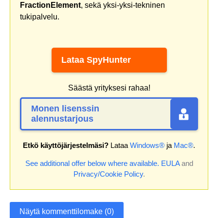
FractionElement
, sekä yksi-yksi-tekninen
tukipalvelu.
Lataa SpyHunter
Säästä yrityksesi rahaa!
Monen lisenssin
alennustarjous
Etkö käyttöjärjestelmäsi?
Lataa
Windows®
ja
Mac®
.
See additional offer below where available.
EULA
and
Privacy/Cookie Policy
.
Näytä kommenttilomake (0)