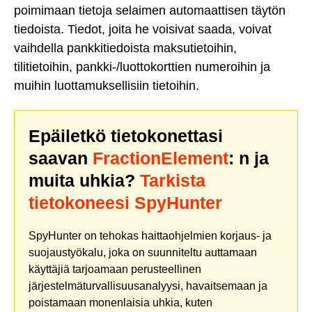
poimimaan tietoja selaimen automaattisen täytön
tiedoista. Tiedot, joita he voisivat saada, voivat
vaihdella pankkitiedoista maksutietoihin,
tilitietoihin, pankki-/luottokorttien numeroihin ja
muihin luottamuksellisiin tietoihin.
Epäiletkö tietokonettasi
saavan
FractionElement
: n ja
muita uhkia?
Tarkista
tietokoneesi SpyHunter
SpyHunter on tehokas haittaohjelmien korjaus- ja
suojaustyökalu, joka on suunniteltu auttamaan
käyttäjiä tarjoamaan perusteellinen
järjestelmäturvallisuusanalyysi, havaitsemaan ja
poistamaan monenlaisia uhkia, kuten