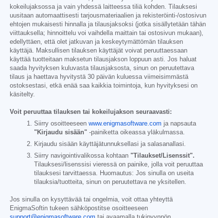
kokeilujaksossa ja vain yhdessä laitteessa tiliä kohden. Tilauksesi
uusitaan automaattisesti tarjousmateriaalien ja rekisteröinti-/ostosivun
ehtojen mukaisesti hinnalla ja tilausjaksoksi (jotka sisällytetään tähän
viittauksella; hinnoittelu voi vaihdella maittain tai ostosivun mukaan),
edellyttäen, että olet jatkuvan ja keskeytymättömän tilauksen
käyttäjä. Maksullisen tilauksen käyttäjät voivat peruuttaessaan
käyttää tuotteitaan maksetun tilausjakson loppuun asti. Jos haluat
saada hyvityksen kuluvasta tilausjaksosta, sinun on peruutettava
tilaus ja haettava hyvitystä 30 päivän kuluessa viimeisimmästä
ostoksestasi, etkä enää saa kaikkia toimintoja, kun hyvityksesi on
käsitelty.
Voit peruuttaa tilauksen tai kokeilujakson seuraavasti:
Siirry osoitteeseen
www.enigmasoftware.com
ja napsauta
"Kirjaudu sisään"
-painiketta oikeassa yläkulmassa.
Kirjaudu sisään käyttäjätunnuksellasi ja salasanallasi.
Siirry navigointivalikossa kohtaan
"Tilaukset/Lisenssit".
Tilauksesi/lisenssisi vieressä on painike, jolla voit peruuttaa
tilauksesi tarvittaessa. Huomautus: Jos sinulla on useita
tilauksia/tuotteita, sinun on peruutettava ne yksitellen.
Jos sinulla on kysyttävää tai ongelmia, voit ottaa yhteyttä
EnigmaSoftin tukeen sähköpostitse osoitteeseen
support@enigmasoftware.com
tai avaamalla tukipyynnön