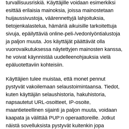
turvallisuusriskiä. Käyttäjille voidaan esimerkiksi
esittää erilaisia mainoksia, joissa mainostetaan
huijaussivustoja, väärennettyjä lahjoituksia,
tietojenkalastelua, hämäriä aikuisille tarkoitettuja
sivuja, epäilyttäviä online-peli-/vedonlyöntialustoja
ja paljon muuta. Jos käyttäjät päättävät olla
vuorovaikutuksessa näytettyjen mainosten kanssa,
he voivat käynnistää uudelleenohjauksia vielä
epäluotettaviin kohteisiin.
Käyttäjien tulee muistaa, että monet pennut
pystyvät vakoilemaan selaustoimintaansa. Tiedot,
kuten käyttäjän selaushistoria, hakuhistoria,
napsautetut URL-osoitteet, IP-osoite,
maantieteellinen sijainti ja paljon muuta, voidaan
kaapata ja välittää PUP:n operaattoreille. Jotkut
näistä sovelluksista pystyvät kuitenkin jopa