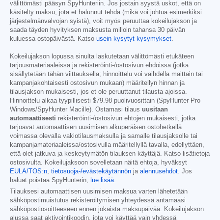
välittömästi pääsyn SpyHunteriin. Jos jostain syystä uskot, että on
käsitelty maksu, jota et halunnut tehdä (mikä voi johtua esimerkiksi
järjestelmänvalvojan syistä), voit myös peruuttaa kokeilujakson ja
saada täyden hyvityksen maksusta milloin tahansa 30 päivän
kuluessa ostopäivästä. Katso
usein kysytyt kysymykset
.
Kokeilujakson lopussa sinulta laskutetaan välittömästi etukäteen
tarjousmateriaaleissa ja rekisteröinti-/ostosivun ehdoissa (jotka
sisällytetään tähän viittauksella; hinnoittelu voi vaihdella maittain tai
kampanjakohtaisesti ostosivun mukaan) määritellyn hinnan ja
tilausjakson mukaisesti, jos et ole peruuttanut tilausta ajoissa.
Hinnoittelu alkaa tyypillisesti
$79.98
puolivuosittain (SpyHunter Pro
Windows/SpyHunter Macille). Ostamasi tilaus
uusitaan
automaattisesti
rekisteröinti-/ostosivun ehtojen mukaisesti, jotka
tarjoavat automaattisen uusimisen alkuperäisen ostohetkellä
voimassa olevalla vakiotilausmaksulla ja samalle tilausjaksolle tai
kampanjamateriaaleissa/ostosivulla määritellyllä tavalla, edellyttäen,
että olet jatkuva ja keskeytymätön tilauksen käyttäjä. Katso lisätietoja
ostosivulta. Kokeilujaksoon sovelletaan näitä ehtoja, hyväksyt
EULA/TOS:n
,
tietosuoja-/evästekäytännön
ja
alennusehdot
. Jos
haluat poistaa SpyHunterin,
lue lisää
.
Tilauksesi automaattisen uusimisen maksua varten lähetetään
sähköpostimuistutus rekisteröitymisen yhteydessä antamaasi
sähköpostiosoitteeseen ennen jokaista maksupäivää. Kokeilujakson
alussa saat aktivointikoodin, jota voi käyttää vain yhdessä