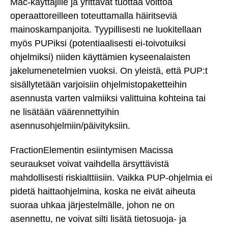
Mac-käyttäjille ja yrittävät tuottaa voittoa
operaattoreilleen toteuttamalla häiritseviä
mainoskampanjoita. Tyypillisesti ne luokitellaan
myös PUPiksi (potentiaalisesti ei-toivotuiksi
ohjelmiksi) niiden käyttämien kyseenalaisten
jakelumenetelmien vuoksi. On yleistä, että PUP:t
sisällytetään varjoisiin ohjelmistopaketteihin
asennusta varten valmiiksi valittuina kohteina tai
ne lisätään väärennettyihin
asennusohjelmiin/päivityksiin.
FractionElementin esiintymisen Macissa
seuraukset voivat vaihdella ärsyttävistä
mahdollisesti riskialttiisiin. Vaikka PUP-ohjelmia ei
pidetä haittaohjelmina, koska ne eivät aiheuta
suoraa uhkaa järjestelmälle, johon ne on
asennettu, ne voivat silti lisätä tietosuoja- ja