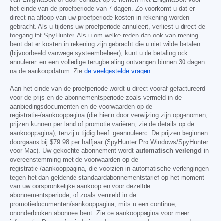
het einde van de proefperiode van 7 dagen. Zo voorkomt u dat er
direct na afloop van uw proefperiode kosten in rekening worden
gebracht. Als u tijdens uw proefperiode annuleert, verliest u direct de
toegang tot SpyHunter. Als u om welke reden dan ook van mening
bent dat er kosten in rekening zijn gebracht die u niet wilde betalen
(bijvoorbeeld vanwege systeembeheer), kunt u de betaling ook
annuleren en een volledige terugbetaling ontvangen binnen 30 dagen
na de aankoopdatum. Zie
de veelgestelde vragen
.
Aan het einde van de proefperiode wordt u direct vooraf gefactureerd
voor de prijs en de abonnementsperiode zoals vermeld in de
aanbiedingsdocumenten en de voorwaarden op de
registratie-/aankooppagina (die hierin door verwijzing zijn opgenomen;
prijzen kunnen per land of promotie variëren, zie de details op de
aankooppagina), tenzij u tijdig heeft geannuleerd. De prijzen beginnen
doorgaans bij
$79.98
per halfjaar (SpyHunter Pro Windows/SpyHunter
voor Mac). Uw gekochte abonnement wordt
automatisch verlengd
in
overeenstemming met de voorwaarden op de
registratie-/aankooppagina, die voorzien in automatische verlengingen
tegen het dan geldende standaardabonnementstarief op het moment
van uw oorspronkelijke aankoop en voor dezelfde
abonnementsperiode, of zoals vermeld in de
promotiedocumenten/aankooppagina, mits u een continue,
ononderbroken abonnee bent. Zie de aankooppagina voor meer