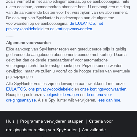
zoals vermeld in het aanbiedingsmateriaal/op de aankooppagina, mits
u een continue, ononderbroken abonnee bent. U ontvangt een melding
van de aankomende kosten vóór het verstrijken van uw abonnement.
De aankoop van SpyHunter is onderworpen aan de algemene
voorwaarden op de aankooppagina,
de EULA/TOS
,
het
privacy-/cookiebeleid
en
de kortingsvoorwaarden
.
------
Algemene voorwaarden
Elke aankoop van SpyHunter tegen een gereduceerde prijs is geldig
gedurende de aangeboden abonnementsperiode met korting. Daarna
geldt het dan geldende standaardtarief voor automatische
verlengingen en/of toekomstige aankopen. Prijzen kunnen worden
gewijzigd, maar we zullen u vooraf op de hoogte stellen van eventuele
prijswijzigingen.
Alle SpyHunter-versies zijn onderworpen aan uw akkoord met onze
EULA/TOS
,
ons privacy-/cookiebeleid
en
onze kortingsvoorwaarden
.
Raadpleeg ook onze
veelgestelde vragen
en
de criteria voor
dreigingsanalyse
. Als u SpyHunter wilt verwijderen,
lees dan hoe
.
Huis
Programma verwijderen stappen
Criteria voor
dreigingsbeoordeling van SpyHunter
Aanvullende