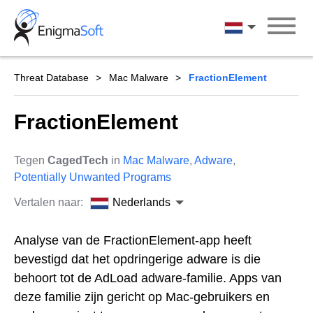
Skip
to
Nederlands
content
Threat Database
Mac Malware
FractionElement
FractionElement
Tegen
CagedTech
in
Mac Malware
,
Adware
,
Potentially Unwanted Programs
Vertalen naar:
Nederlands
Analyse van de FractionElement-app heeft
bevestigd dat het opdringerige adware is die
behoort tot de AdLoad adware-familie. Apps van
deze familie zijn gericht op Mac-gebruikers en