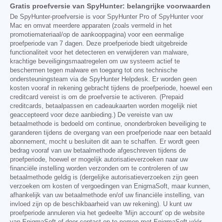
Gratis proefversie van SpyHunter: belangrijke voorwaarden
De SpyHunter-proefversie is voor SpyHunter Pro of SpyHunter voor
Mac en omvat meerdere apparaten (zoals vermeld in het
promotiemateriaal/op de aankooppagina) voor een eenmalige
proefperiode van 7 dagen. Deze proefperiode biedt uitgebreide
functionaliteit voor het detecteren en verwijderen van malware,
krachtige beveiligingsmaatregelen om uw systeem actief te
beschermen tegen malware en toegang tot ons technische
ondersteuningsteam via de SpyHunter Helpdesk. Er worden geen
kosten vooraf in rekening gebracht tijdens de proefperiode, hoewel een
creditcard vereist is om de proefversie te activeren. (Prepaid
creditcards, betaalpassen en cadeaukaarten worden mogelijk niet
geaccepteerd voor deze aanbieding.) De vereiste van uw
betaalmethode is bedoeld om continue, ononderbroken beveiliging te
garanderen tijdens de overgang van een proefperiode naar een betaald
abonnement, mocht u besluiten dit aan te schaffen. Er wordt geen
bedrag vooraf van uw betaalmethode afgeschreven tijdens de
proefperiode, hoewel er mogelijk autorisatieverzoeken naar uw
financiële instelling worden verzonden om te controleren of uw
betaalmethode geldig is (dergelijke autorisatieverzoeken zijn geen
verzoeken om kosten of vergoedingen van EnigmaSoft, maar kunnen,
afhankelijk van uw betaalmethode en/of uw financiële instelling, van
invloed zijn op de beschikbaarheid van uw rekening). U kunt uw
proefperiode annuleren via het gedeelte 'Mijn account' op de website
van EnigmaSoft of door contact op te nemen met EnigmaSoft vóór