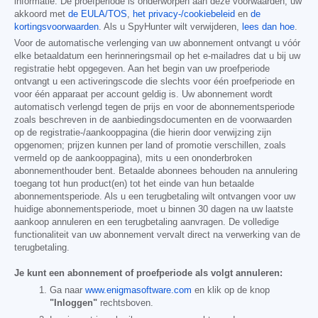
informatie. De proefperiode is onderworpen aan deze voorwaarden, uw
akkoord met
de EULA/TOS
,
het privacy-/cookiebeleid
en
de
kortingsvoorwaarden
. Als u SpyHunter wilt verwijderen,
lees dan hoe
.
Voor de automatische verlenging van uw abonnement ontvangt u vóór
elke betaaldatum een herinneringsmail op het e-mailadres dat u bij uw
registratie hebt opgegeven. Aan het begin van uw proefperiode
ontvangt u een activeringscode die slechts voor één proefperiode en
voor één apparaat per account geldig is. Uw abonnement wordt
automatisch verlengd tegen de prijs en voor de abonnementsperiode
zoals beschreven in de aanbiedingsdocumenten en de voorwaarden
op de registratie-/aankooppagina (die hierin door verwijzing zijn
opgenomen; prijzen kunnen per land of promotie verschillen, zoals
vermeld op de aankooppagina), mits u een ononderbroken
abonnementhouder bent. Betaalde abonnees behouden na annulering
toegang tot hun product(en) tot het einde van hun betaalde
abonnementsperiode. Als u een terugbetaling wilt ontvangen voor uw
huidige abonnementsperiode, moet u binnen 30 dagen na uw laatste
aankoop annuleren en een terugbetaling aanvragen. De volledige
functionaliteit van uw abonnement vervalt direct na verwerking van de
terugbetaling.
Je kunt een abonnement of proefperiode als volgt annuleren:
Ga naar
www.enigmasoftware.com
en klik op de knop
"Inloggen"
rechtsboven.