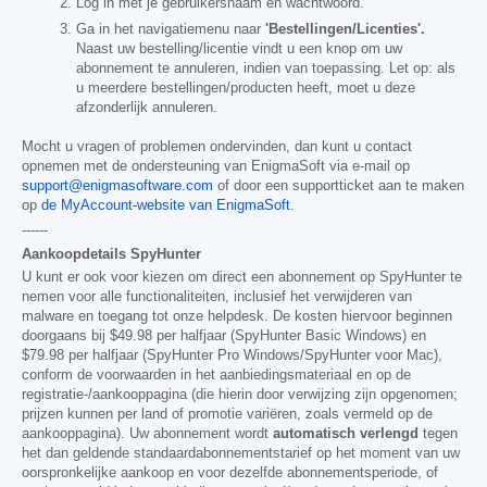
Log in met je gebruikersnaam en wachtwoord.
Ga in het navigatiemenu naar
'Bestellingen/Licenties'.
Naast uw bestelling/licentie vindt u een knop om uw
abonnement te annuleren, indien van toepassing. Let op: als
u meerdere bestellingen/producten heeft, moet u deze
afzonderlijk annuleren.
Mocht u vragen of problemen ondervinden, dan kunt u contact
opnemen met de ondersteuning van EnigmaSoft via e-mail op
support@enigmasoftware.com
of door een supportticket aan te maken
op
de MyAccount-website van EnigmaSoft
.
------
Aankoopdetails SpyHunter
U kunt er ook voor kiezen om direct een abonnement op SpyHunter te
nemen voor alle functionaliteiten, inclusief het verwijderen van
malware en toegang tot onze helpdesk. De kosten hiervoor beginnen
doorgaans bij
$49.98
per halfjaar (SpyHunter Basic Windows) en
$79.98
per halfjaar (SpyHunter Pro Windows/SpyHunter voor Mac),
conform de voorwaarden in het aanbiedingsmateriaal en op de
registratie-/aankooppagina (die hierin door verwijzing zijn opgenomen;
prijzen kunnen per land of promotie variëren, zoals vermeld op de
aankooppagina). Uw abonnement wordt
automatisch verlengd
tegen
het dan geldende standaardabonnementstarief op het moment van uw
oorspronkelijke aankoop en voor dezelfde abonnementsperiode, of