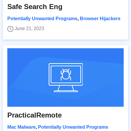
Safe Search Eng
Potentially Unwanted Programs
,
Browser Hijackers
June 21, 2023
PracticalRemote
Mac Malware
,
Potentially Unwanted Programs