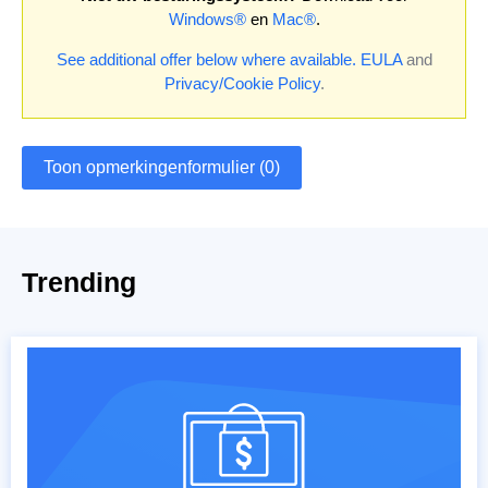
Windows®
en
Mac®
.
See additional offer below where available.
EULA
and
Privacy/Cookie Policy
.
Toon opmerkingenformulier (0)
Trending