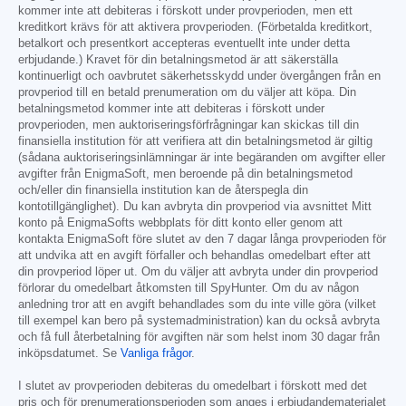
kommer inte att debiteras i förskott under provperioden, men ett
kreditkort krävs för att aktivera provperioden. (Förbetalda kreditkort,
betalkort och presentkort accepteras eventuellt inte under detta
erbjudande.) Kravet för din betalningsmetod är att säkerställa
kontinuerligt och oavbrutet säkerhetsskydd under övergången från en
provperiod till en betald prenumeration om du väljer att köpa. Din
betalningsmetod kommer inte att debiteras i förskott under
provperioden, men auktoriseringsförfrågningar kan skickas till din
finansiella institution för att verifiera att din betalningsmetod är giltig
(sådana auktoriseringsinlämningar är inte begäranden om avgifter eller
avgifter från EnigmaSoft, men beroende på din betalningsmetod
och/eller din finansiella institution kan de återspegla din
kontotillgänglighet). Du kan avbryta din provperiod via avsnittet Mitt
konto på EnigmaSofts webbplats för ditt konto eller genom att
kontakta EnigmaSoft före slutet av den 7 dagar långa provperioden för
att undvika att en avgift förfaller och behandlas omedelbart efter att
din provperiod löper ut. Om du väljer att avbryta under din provperiod
förlorar du omedelbart åtkomsten till SpyHunter. Om du av någon
anledning tror att en avgift behandlades som du inte ville göra (vilket
till exempel kan bero på systemadministration) kan du också avbryta
och få full återbetalning för avgiften när som helst inom 30 dagar från
inköpsdatumet. Se
Vanliga frågor
.
I slutet av provperioden debiteras du omedelbart i förskott med det
pris och för prenumerationsperioden som anges i erbjudandematerialet