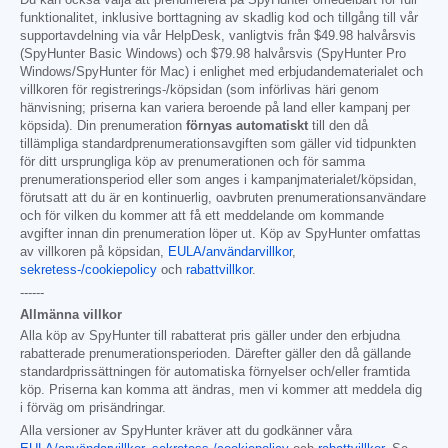
funktionalitet, inklusive borttagning av skadlig kod och tillgång till vår
supportavdelning via vår HelpDesk, vanligtvis från
$49.98
halvårsvis
(SpyHunter Basic Windows) och
$79.98
halvårsvis (SpyHunter Pro
Windows/SpyHunter för Mac) i enlighet med erbjudandematerialet och
villkoren för registrerings-/köpsidan (som införlivas häri genom
hänvisning; priserna kan variera beroende på land eller kampanj per
köpsida). Din prenumeration
förnyas automatiskt
till den då
tillämpliga standardprenumerationsavgiften som gäller vid tidpunkten
för ditt ursprungliga köp av prenumerationen och för samma
prenumerationsperiod eller som anges i kampanjmaterialet/köpsidan,
förutsatt att du är en kontinuerlig, oavbruten prenumerationsanvändare
och för vilken du kommer att få ett meddelande om kommande
avgifter innan din prenumeration löper ut. Köp av SpyHunter omfattas
av villkoren på köpsidan,
EULA/användarvillkor
,
sekretess-/cookiepolicy
och
rabattvillkor
.
------
Allmänna villkor
Alla köp av SpyHunter till rabatterat pris gäller under den erbjudna
rabatterade prenumerationsperioden. Därefter gäller den då gällande
standardprissättningen för automatiska förnyelser och/eller framtida
köp. Priserna kan komma att ändras, men vi kommer att meddela dig
i förväg om prisändringar.
Alla versioner av SpyHunter kräver att du godkänner våra