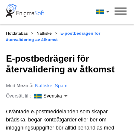
Skip
to
Svenska
content
Hotdatabas
Nätfiske
E-postbedrägeri för
återvalidering av åtkomst
E-postbedrägeri för
återvalidering av åtkomst
Med
Mezo
år
Nätfiske
,
Spam
Översätt till:
Svenska
Oväntade e-postmeddelanden som skapar
brådska, begär kontoåtgärder eller ber om
inloggningsuppgifter bör alltid behandlas med