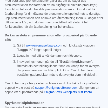
med betalande prenumerationer gäller att om du säger upp
prenumerationen fortsätter du att ha tillgång till din/dina produkt(er)
fram till slutet av din betalda prenumerationsperiod. Om du vill få
återbetalning för din dåvarande prenumerationsperiod måste du säga
upp prenumerationen och ansöka om återbetalning inom 30 dagar efter
ditt senaste köp, och du kommer omedelbart att sluta få full
funktionalitet när din återbetalning har behandlats.
Du kan avsluta en prenumeration eller provperiod på följande
sätt:
Gå till
www.enigmasoftware.com
och klicka på knappen
"Logga in"
längst upp till höger.
Logga in med ditt användarnamn och lösenord.
I navigeringsmenyn går du till
"Beställning/Licenser".
Bredvid din beställning/licens finns en knapp för att avbryta
din prenumeration om tillämpligt. Obs: Om du har flera
beställningar/produkter måste du avbryta dem individuellt.
Om du har några frågor eller problem kan du kontakta EnigmaSofts
support via e-post på
support@enigmasoftware.com
eller genom att
öppna ett supportärende på
EnigmaSofts webbplats Mitt konto
.
------
SpyHunter-köpinformation
Du kan också välja att prenumerera på SpyHunter omedelbart för full