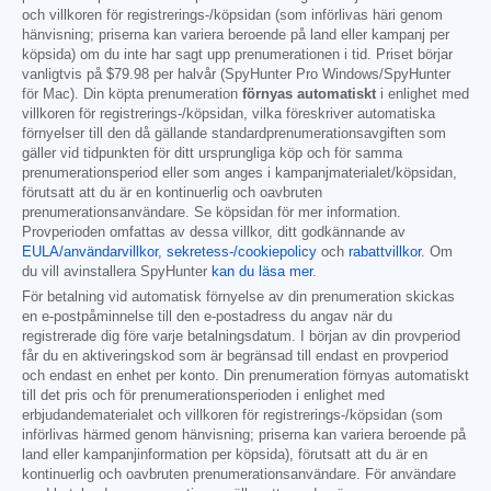
och villkoren för registrerings-/köpsidan (som införlivas häri genom
hänvisning; priserna kan variera beroende på land eller kampanj per
köpsida) om du inte har sagt upp prenumerationen i tid. Priset börjar
vanligtvis på
$79.98
per halvår (SpyHunter Pro Windows/SpyHunter
för Mac). Din köpta prenumeration
förnyas automatiskt
i enlighet med
villkoren för registrerings-/köpsidan, vilka föreskriver automatiska
förnyelser till den då gällande standardprenumerationsavgiften som
gäller vid tidpunkten för ditt ursprungliga köp och för samma
prenumerationsperiod eller som anges i kampanjmaterialet/köpsidan,
förutsatt att du är en kontinuerlig och oavbruten
prenumerationsanvändare. Se köpsidan för mer information.
Provperioden omfattas av dessa villkor, ditt godkännande av
EULA/användarvillkor
,
sekretess-/cookiepolicy
och
rabattvillkor
. Om
du vill avinstallera SpyHunter
kan du läsa mer
.
För betalning vid automatisk förnyelse av din prenumeration skickas
en e-postpåminnelse till den e-postadress du angav när du
registrerade dig före varje betalningsdatum. I början av din provperiod
får du en aktiveringskod som är begränsad till endast en provperiod
och endast en enhet per konto. Din prenumeration förnyas automatiskt
till det pris och för prenumerationsperioden i enlighet med
erbjudandematerialet och villkoren för registrerings-/köpsidan (som
införlivas härmed genom hänvisning; priserna kan variera beroende på
land eller kampanjinformation per köpsida), förutsatt att du är en
kontinuerlig och oavbruten prenumerationsanvändare. För användare