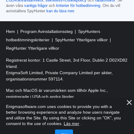
EULA/användarvillkor
,
sekretess-/cookiepolicy
och
rabattvillkor
. Se
även våra
vanliga frågor
och
kriterier för hotbedömning
. Om du vill
avinstallera SpyHunter
kan du läsa mer
.
Hem
Program Avinstallationssteg
SpyHunters
hotbedömningskriterier
SpyHunter Ytterligare villkor
RegHunter Ytterligare villkor
Registrerat kontor: 1 Castle Street, 3rd Floor, Dublin 2 D02XD82
Irland.
EnigmaSoft Limited, Private Company Limited per aktier,
organisationsnummer 597114.
Mac och MacOS är varumärken som tillhör Apple Inc.,
registrerade i USA och andra länder.
Enigmasoftware.com uses cookies to provide you with a
Upphovsrätt 2016-
2026
. EnigmaSoft Ltd. Med ensamrätt.
better browsing experience and analyze how users navigate
and utilize the Site. By using this Site or clicking on "OK", you
consent to the use of cookies.
Läs mer
.