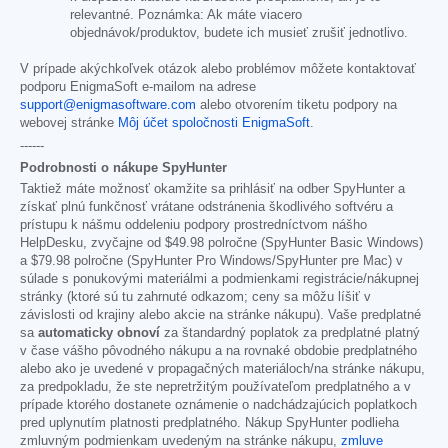
relevantné. Poznámka: Ak máte viacero
objednávok/produktov, budete ich musieť zrušiť jednotlivo.
V prípade akýchkoľvek otázok alebo problémov môžete kontaktovať
podporu EnigmaSoft e-mailom na adrese
support@enigmasoftware.com
alebo otvorením tiketu podpory na
webovej stránke
Môj účet spoločnosti EnigmaSoft
.
------
Podrobnosti o nákupe SpyHunter
Taktiež máte možnosť okamžite sa prihlásiť na odber SpyHunter a
získať plnú funkčnosť vrátane odstránenia škodlivého softvéru a
prístupu k nášmu oddeleniu podpory prostredníctvom nášho
HelpDesku, zvyčajne od
$49.98
polročne (SpyHunter Basic Windows)
a
$79.98
polročne (SpyHunter Pro Windows/SpyHunter pre Mac) v
súlade s ponukovými materiálmi a podmienkami registrácie/nákupnej
stránky (ktoré sú tu zahrnuté odkazom; ceny sa môžu líšiť v
závislosti od krajiny alebo akcie na stránke nákupu). Vaše predplatné
sa
automaticky obnoví
za štandardný poplatok za predplatné platný
v čase vášho pôvodného nákupu a na rovnaké obdobie predplatného
alebo ako je uvedené v propagačných materiáloch/na stránke nákupu,
za predpokladu, že ste nepretržitým používateľom predplatného a v
prípade ktorého dostanete oznámenie o nadchádzajúcich poplatkoch
pred uplynutím platnosti predplatného. Nákup SpyHunter podlieha
zmluvným podmienkam uvedeným na stránke nákupu,
zmluve