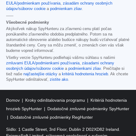
EULA/podmienkam používania
,
zásadám ochrany osobných
údajov/súborov cookie
a
podmienkam zliav
.
------
Všeobecné podmienky
Akýkoľvek nákup SpyHunteru za zľavnenú cenu platí počas
ponúkaného zľavneného obdobia predplatného. Potom sa na
automatické obnovenie a/alebo budúce nákupy budú vzťahovať platné
štandardné ceny. Ceny sa môžu zmeniť, o zmenách cien vás však
budeme vopred informovať.
Všetky verzie SpyHunteru podliehajú vášmu súhlasu s našimi
zmluvami EULA/podmienkami používania
,
zásadami ochrany
osobných údajov/súborov cookie
a
podmienkami zliav
. Prečítajte si
tiež naše
najčastejšie otázky
a
kritériá hodnotenia hrozieb
. Ak chcete
SpyHunter odinštalovať,
zistite ako
.
Domov
Kroky odinštalovania programu
Kritériá hodnotenia
hrozieb SpyHunter
Dodatočné zmluvné podmienky SpyHunter
Dodatočné zmluvné podmienky RegHunter
Sídlo: 1 Castle Street, 3rd Floor, Dublin 2 D02XD82 Ireland.
EnigmaSoft Limited, súkromná spoločnosť s ručením