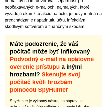
nemali by sa im dôverovať. Opatrnosť pri
neočakávaných e-mailoch, najmä tých, ktoré
vyžadujú okamžitú akciu na účte, je nevyhnutná na
predchádzanie napadnutiu účtu, infekciám
škodlivým softvérom a finančným škodám.
Máte podozrenie, že váš
počítač môže byť infikovaný
Podvodný e-mail na opätovné
overenie prístupu
a inými
hrozbami?
Skenujte svoj
počítač kvôli hrozbám
pomocou SpyHunter
SpyHunter je výkonný nástroj na nápravu a
ochranu škodlivého softvéru navrhnutý tak, aby