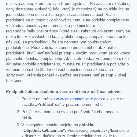
mailovú adresu, ktorú ste uviedli pri registrácii. Na začiatku skúšobnej
doby dostanete aktivačný kód, ktorý je obmedzený na použitie iba na
jednu skúšobnú dobu a iba na jedno zariadenie na účet. Vaše
predplatné sa automaticky obnoví za cenu a na obdobie predplatného
v súlade s ponukovými materiálmi a podmienkami
registračnej/nákupnej stránky (ktoré sú tu zahrnuté odkazom; ceny sa
môžu líšiť v závislosti od krajiny alebo propagačnej akcie na stránke
nákupu), za predpokladu, že ste nepretržitým používateľom
predplatného. Používatelia plateného predplatného, ak zrušíte
predplatné, budú mať naďalej prístup k svojim produktom až do konca
plateného obdobia predplatného. Ak chcete získať vrátenie peňazí za
aktuálne obdobie predplatného, musíte zrušiť predplatné a požiadať o
vrátenie peňazí do 30 dní od vášho posledného nákupu a po
spracovaní vrátenia peňazí okamžite prestanete mať prístup k plnej
funkčnosti.
Predplatné alebo skúšobnú verziu môžete zrušiť nasledovne:
Prejdite na stránku
www.enigmasoftware.com
a kliknite na
tlačidlo
„Prihlásiť sa“
v pravom hornom rohu.
Prihláste sa pomocou svojho používateľského mena a
hesla.
V navigačnej ponuke prejdite na
položku
„Objednávka/Licencie“.
Vedľa vašej objednávky/licencie je
k dispozícii tlačidlo na zrušenie predplatného, ak je to