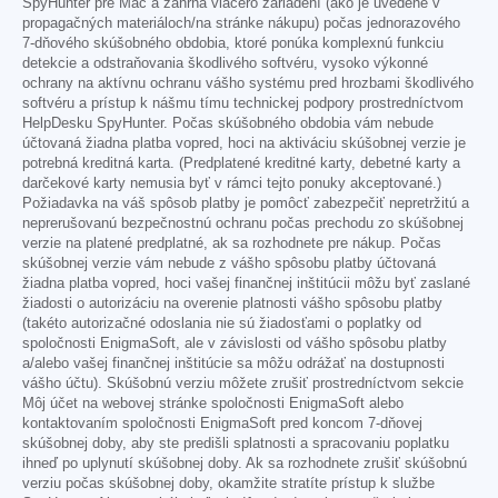
SpyHunter pre Mac a zahŕňa viacero zariadení (ako je uvedené v
propagačných materiáloch/na stránke nákupu) počas jednorazového
7-dňového skúšobného obdobia, ktoré ponúka komplexnú funkciu
detekcie a odstraňovania škodlivého softvéru, vysoko výkonné
ochrany na aktívnu ochranu vášho systému pred hrozbami škodlivého
softvéru a prístup k nášmu tímu technickej podpory prostredníctvom
HelpDesku SpyHunter. Počas skúšobného obdobia vám nebude
účtovaná žiadna platba vopred, hoci na aktiváciu skúšobnej verzie je
potrebná kreditná karta. (Predplatené kreditné karty, debetné karty a
darčekové karty nemusia byť v rámci tejto ponuky akceptované.)
Požiadavka na váš spôsob platby je pomôcť zabezpečiť nepretržitú a
neprerušovanú bezpečnostnú ochranu počas prechodu zo skúšobnej
verzie na platené predplatné, ak sa rozhodnete pre nákup. Počas
skúšobnej verzie vám nebude z vášho spôsobu platby účtovaná
žiadna platba vopred, hoci vašej finančnej inštitúcii môžu byť zaslané
žiadosti o autorizáciu na overenie platnosti vášho spôsobu platby
(takéto autorizačné odoslania nie sú žiadosťami o poplatky od
spoločnosti EnigmaSoft, ale v závislosti od vášho spôsobu platby
a/alebo vašej finančnej inštitúcie sa môžu odrážať na dostupnosti
vášho účtu). Skúšobnú verziu môžete zrušiť prostredníctvom sekcie
Môj účet na webovej stránke spoločnosti EnigmaSoft alebo
kontaktovaním spoločnosti EnigmaSoft pred koncom 7-dňovej
skúšobnej doby, aby ste predišli splatnosti a spracovaniu poplatku
ihneď po uplynutí skúšobnej doby. Ak sa rozhodnete zrušiť skúšobnú
verziu počas skúšobnej doby, okamžite stratíte prístup k službe