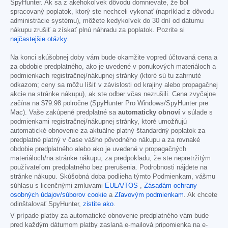
SpyHunter. Ak sa z akéhokoľvek dôvodu domnievate, že bol
spracovaný poplatok, ktorý ste nechceli vykonať (napríklad z dôvodu
administrácie systému), môžete kedykoľvek do 30 dní od dátumu
nákupu zrušiť a získať plnú náhradu za poplatok. Pozrite si
najčastejšie otázky
.
Na konci skúšobnej doby vám bude okamžite vopred účtovaná cena a
za obdobie predplatného, ako je uvedené v ponukových materiáloch a
podmienkach registračnej/nákupnej stránky (ktoré sú tu zahrnuté
odkazom; ceny sa môžu líšiť v závislosti od krajiny alebo propagačnej
akcie na stránke nákupu), ak ste odber včas nezrušili. Cena zvyčajne
začína na
$79.98
polročne (SpyHunter Pro Windows/SpyHunter pre
Mac). Vaše zakúpené predplatné sa
automaticky obnoví
v súlade s
podmienkami registračnej/nákupnej stránky, ktoré umožňujú
automatické obnovenie za aktuálne platný štandardný poplatok za
predplatné platný v čase vášho pôvodného nákupu a za rovnaké
obdobie predplatného alebo ako je uvedené v propagačných
materiáloch/na stránke nákupu, za predpokladu, že ste nepretržitým
používateľom predplatného bez prerušenia. Podrobnosti nájdete na
stránke nákupu. Skúšobná doba podlieha týmto Podmienkam, vášmu
súhlasu s licenčnými zmluvami
EULA/TOS
,
Zásadám ochrany
osobných údajov/súborov cookie
a
Zľavovým podmienkam
. Ak chcete
odinštalovať SpyHunter,
zistite ako
.
V prípade platby za automatické obnovenie predplatného vám bude
pred každým dátumom platby zaslaná e-mailová pripomienka na e-