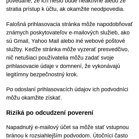
povedané, že ich heslo bude neaktívne alebo že
stratia prístup k účtu, ak okamžite neodpovedia.
Falošná prihlasovacia stránka môže napodobňovať
známych poskytovateľov e-mailových služieb, ako
sú Gmail, Yahoo Mail alebo iné webové poštové
služby. Keďže stránka môže vyzerať presvedčivo,
nič netušiaci používatelia môžu zadať svoje
prihlasovacie údaje v domnení, že vykonávajú
legitímny bezpečnostný krok.
Po odoslaní prihlasovacích údajov ich podvodníci
môžu okamžite získať.
Riziká po odcudzení poverení
Napadnutý e-mailový účet sa môže stať vstupnou
bránou k rozsiahlejším podvodom. Útočníci často