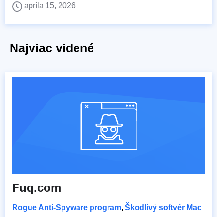
apríla 15, 2026
Najviac videné
Fuq.com
Rogue Anti-Spyware program
,
Škodlivý softvér Mac