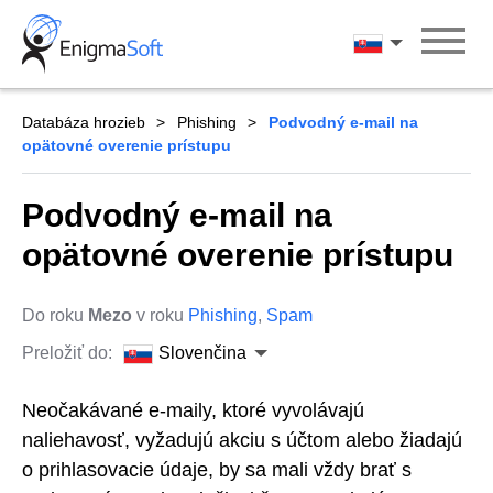
Skip
to
Slovenčina
content
Databáza hrozieb
Phishing
Podvodný e-mail na
opätovné overenie prístupu
Podvodný e-mail na
opätovné overenie prístupu
Do roku
Mezo
v roku
Phishing
,
Spam
Preložiť do:
Slovenčina
Neočakávané e-maily, ktoré vyvolávajú
naliehavosť, vyžadujú akciu s účtom alebo žiadajú
o prihlasovacie údaje, by sa mali vždy brať s