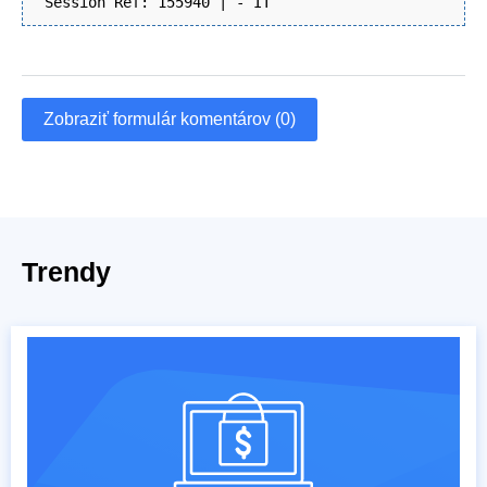
Session Ref: 155940 | - IT
Zobraziť formulár komentárov (0)
Trendy