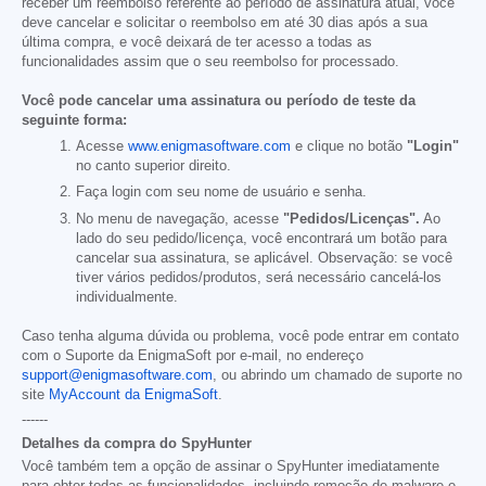
receber um reembolso referente ao período de assinatura atual, você
deve cancelar e solicitar o reembolso em até 30 dias após a sua
última compra, e você deixará de ter acesso a todas as
funcionalidades assim que o seu reembolso for processado.
Você pode cancelar uma assinatura ou período de teste da
seguinte forma:
Acesse
www.enigmasoftware.com
e clique no botão
"Login"
no canto superior direito.
Faça login com seu nome de usuário e senha.
No menu de navegação, acesse
"Pedidos/Licenças".
Ao
lado do seu pedido/licença, você encontrará um botão para
cancelar sua assinatura, se aplicável. Observação: se você
tiver vários pedidos/produtos, será necessário cancelá-los
individualmente.
Caso tenha alguma dúvida ou problema, você pode entrar em contato
com o Suporte da EnigmaSoft por e-mail, no endereço
support@enigmasoftware.com
, ou abrindo um chamado de suporte no
site
MyAccount da EnigmaSoft
.
------
Detalhes da compra do SpyHunter
Você também tem a opção de assinar o SpyHunter imediatamente
para obter todas as funcionalidades, incluindo remoção de malware e