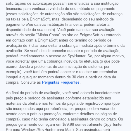
solicitações de autorização possam ser enviadas à sua instituição
financeira para verificar a validade do seu método de pagamento
(essas solicitações de autorização não são solicitações de cobrança
ou taxas pela EnigmaSoft, mas, dependendo do seu método de
pagamento e/ou da sua instituição financeira, podem afetar a
disponibilidade da sua conta). Você pode cancelar sua avaliação
através da seção "Minha Conta" no site da EnigmaSoft ou entrando
em contato com a EnigmaSoft antes do término do período de
avaliação de 7 dias para evitar a cobrança imediata após o término da
avaliação. Se você decidir cancelar durante o período de avaliação,
perderá imediatamente o acesso ao SpyHunter. Se, por algum motivo,
você acreditar que uma cobrança indevida foi efetuada (o que pode
ocorrer devido a problemas de administração do sistema, por
exemplo), você também poderá cancelar e receber um reembolso
integral a qualquer momento dentro de 30 dias a partir da data da
compra. Consulte as
Perguntas Frequentes
.
Ao final do período de avaliação, você será cobrado imediatamente
pelo preço e período de assinatura conforme estabelecido nos
materiais da oferta e nos termos da página de registro/compra (que
são incorporados aqui por referência; os preços podem variar de
acordo com o país ou promoção, conforme detalhes na página de
compra), caso não tenha cancelado a assinatura dentro do prazo. Os
preços geralmente começam em
$79.98
semestralmente (SpyHunter
Pro para Windows/SpyHunter para Mac). Sua assinatura será