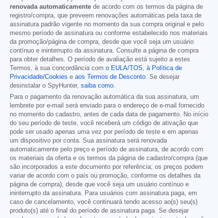
renovada automaticamente
de acordo com os termos da página de
registro/compra, que preveem renovações automáticas pela taxa de
assinatura padrão vigente no momento da sua compra original e pelo
mesmo período de assinatura ou conforme estabelecido nos materiais
da promoção/página de compra, desde que você seja um usuário
contínuo e ininterrupto da assinatura. Consulte a página de compra
para obter detalhes. O período de avaliação está sujeito a estes
Termos, à sua concordância com
o EULA/TOS
,
à Política de
Privacidade/Cookies
e
aos Termos de Desconto
. Se desejar
desinstalar o SpyHunter,
saiba como
.
Para o pagamento da renovação automática da sua assinatura, um
lembrete por e-mail será enviado para o endereço de e-mail fornecido
no momento do cadastro, antes de cada data de pagamento. No início
do seu período de teste, você receberá um código de ativação que
pode ser usado apenas uma vez por período de teste e em apenas
um dispositivo por conta. Sua assinatura será renovada
automaticamente pelo preço e período de assinatura, de acordo com
os materiais da oferta e os termos da página de cadastro/compra (que
são incorporados a este documento por referência; os preços podem
variar de acordo com o país ou promoção, conforme os detalhes da
página de compra), desde que você seja um usuário contínuo e
ininterrupto da assinatura. Para usuários com assinatura paga, em
caso de cancelamento, você continuará tendo acesso ao(s) seu(s)
produto(s) até o final do período de assinatura paga. Se desejar