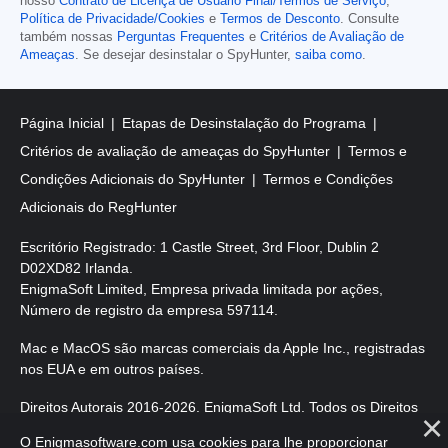
nosso
Contrato de Licença de Usuário Final/Termos de Serviço
,
Política de Privacidade/Cookies
e
Termos de Desconto
. Consulte
também nossas
Perguntas Frequentes
e
Critérios de Avaliação de
Ameaças
. Se desejar desinstalar o SpyHunter,
saiba como
.
Página Inicial
Etapas de Desinstalação do Programa
Critérios de avaliação de ameaças do SpyHunter
Termos e
Condições Adicionais do SpyHunter
Termos e Condições
Adicionais do RegHunter
Escritório Registrado: 1 Castle Street, 3rd Floor, Dublin 2
D02XD82 Irlanda.
EnigmaSoft Limited, Empresa privada limitada por ações,
Número de registro da empresa 597114.
Mac e MacOS são marcas comerciais da Apple Inc., registradas
nos EUA e em outros países.
Direitos Autorais 2016-
2026
. EnigmaSoft Ltd. Todos os Direitos
Reservados.
O Enigmasoftware.com usa cookies para lhe proporcionar