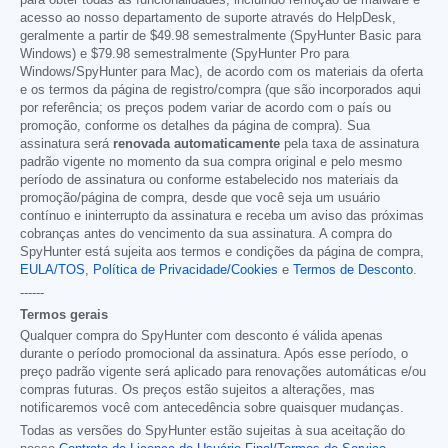
acesso ao nosso departamento de suporte através do HelpDesk,
geralmente a partir de
$49.98
semestralmente (SpyHunter Basic para
Windows) e
$79.98
semestralmente (SpyHunter Pro para
Windows/SpyHunter para Mac), de acordo com os materiais da oferta
e os termos da página de registro/compra (que são incorporados aqui
por referência; os preços podem variar de acordo com o país ou
promoção, conforme os detalhes da página de compra). Sua
assinatura será
renovada automaticamente
pela taxa de assinatura
padrão vigente no momento da sua compra original e pelo mesmo
período de assinatura ou conforme estabelecido nos materiais da
promoção/página de compra, desde que você seja um usuário
contínuo e ininterrupto da assinatura e receba um aviso das próximas
cobranças antes do vencimento da sua assinatura. A compra do
SpyHunter está sujeita aos termos e condições da página de compra,
EULA/TOS
,
Política de Privacidade/Cookies
e
Termos de Desconto
.
------
Termos gerais
Qualquer compra do SpyHunter com desconto é válida apenas
durante o período promocional da assinatura. Após esse período, o
preço padrão vigente será aplicado para renovações automáticas e/ou
compras futuras. Os preços estão sujeitos a alterações, mas
notificaremos você com antecedência sobre quaisquer mudanças.
Todas as versões do SpyHunter estão sujeitas à sua aceitação do