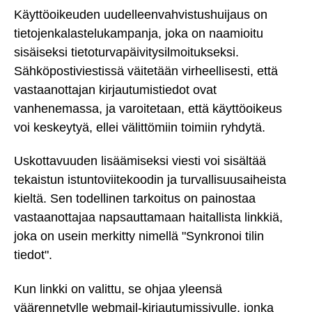
Käyttöoikeuden uudelleenvahvistushuijaus on
tietojenkalastelukampanja, joka on naamioitu
sisäiseksi tietoturvapäivitysilmoitukseksi.
Sähköpostiviestissä väitetään virheellisesti, että
vastaanottajan kirjautumistiedot ovat
vanhenemassa, ja varoitetaan, että käyttöoikeus
voi keskeytyä, ellei välittömiin toimiin ryhdytä.
Uskottavuuden lisäämiseksi viesti voi sisältää
tekaistun istuntoviitekoodin ja turvallisuusaiheista
kieltä. Sen todellinen tarkoitus on painostaa
vastaanottajaa napsauttamaan haitallista linkkiä,
joka on usein merkitty nimellä "Synkronoi tilin
tiedot".
Kun linkki on valittu, se ohjaa yleensä
väärennetylle webmail-kirjautumissivulle, jonka