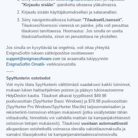
"Kirjaudu sisään"
-painiketta oikeassa yläkulmassa.
Kirjaudu sisään käyttäjätunnuksellasi ja salasanallasi.
Siirry navigointivalikossa kohtaan
"Tilaukset/Lisenssit".
Tilauksesi/lisenssisi vieressä on painike, jolla voit peruuttaa
tilauksesi tarvittaessa. Huomautus: Jos sinulla on useita
tilauksia/tuotteita, sinun on peruutettava ne yksitellen.
Jos sinulla on kysyttävää tai ongelmia, voit ottaa yhteyttä
EnigmaSoftin tukeen sähköpostitse osoitteeseen
support@enigmasoftware.com
tai avaamalla tukipyynnön
EnigmaSoftin Omatili-
verkkosivustolla.
------
SpyHunterin ostotiedot
Voit myös tilata SpyHunterin välittömästi saadaksesi kaikki toiminnot,
mukaan lukien haittaohjelmien poiston ja pääsyn tukiosastoomme
HelpDeskin kautta. Tilaukset alkavat tyypillisesti
$49.98
puolivuosittain (SpyHunter Basic Windows) ja
$79.98
puolivuosittain
(SpyHunter Pro Windows/SpyHunter Macille) tarjousmateriaalien ja
rekisteröinti-/ostosivun ehtojen mukaisesti (jotka sisällytetään tähän
viittauksella; hinnoittelu voi vaihdella maittain tai kampanjakohtaisesti
ostosivun tietojen mukaisesti). Tilauksesi
uusitaan automaattisesti
alkuperäisen ostohetkellä voimassa olevalla vakiotilausmaksulla ja
samaksi tilausjaksoksi tai kampanjamateriaaleissa/ostosivulla