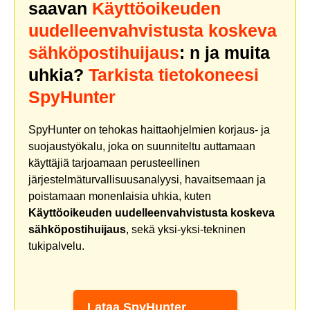
saavan
Käyttöoikeuden
uudelleenvahvistusta koskeva
sähköpostihuijaus
: n ja muita
uhkia?
Tarkista tietokoneesi
SpyHunter
SpyHunter on tehokas haittaohjelmien korjaus- ja
suojaustyökalu, joka on suunniteltu auttamaan
käyttäjiä tarjoamaan perusteellinen
järjestelmäturvallisuusanalyysi, havaitsemaan ja
poistamaan monenlaisia uhkia, kuten
Käyttöoikeuden uudelleenvahvistusta koskeva
sähköpostihuijaus
, sekä yksi-yksi-tekninen
tukipalvelu.
Lataa SpyHunter