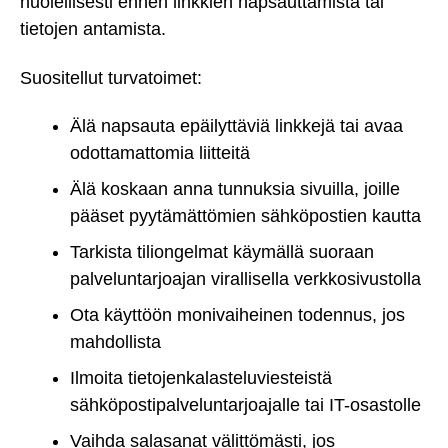
huolellisesti ennen linkkien napsauttamista tai
tietojen antamista.
Suositellut turvatoimet:
Älä napsauta epäilyttäviä linkkejä tai avaa
odottamattomia liitteitä
Älä koskaan anna tunnuksia sivuilla, joille
pääset pyytämättömien sähköpostien kautta
Tarkista tiliongelmat käymällä suoraan
palveluntarjoajan virallisella verkkosivustolla
Ota käyttöön monivaiheinen todennus, jos
mahdollista
Ilmoita tietojenkalasteluviesteistä
sähköpostipalveluntarjoajalle tai IT-osastolle
Vaihda salasanat välittömästi, jos