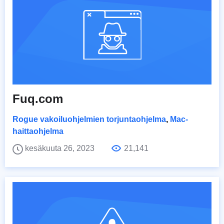
Fuq.com
Rogue vakoiluohjelmien torjuntaohjelma
,
Mac-
haittaohjelma
kesäkuuta 26, 2023
21,141