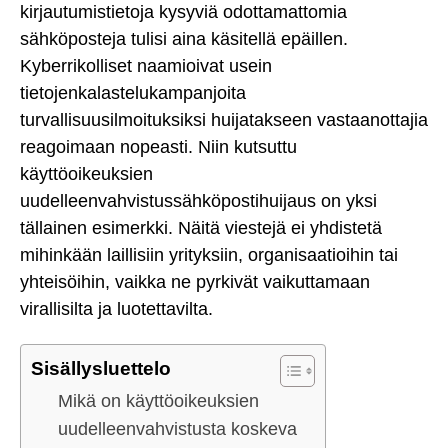
kirjautumistietoja kysyviä odottamattomia
sähköposteja tulisi aina käsitellä epäillen.
Kyberrikolliset naamioivat usein
tietojenkalastelukampanjoita
turvallisuusilmoituksiksi huijatakseen vastaanottajia
reagoimaan nopeasti. Niin kutsuttu
käyttöoikeuksien
uudelleenvahvistussähköpostihuijaus on yksi
tällainen esimerkki. Näitä viestejä ei yhdistetä
mihinkään laillisiin yrityksiin, organisaatioihin tai
yhteisöihin, vaikka ne pyrkivät vaikuttamaan
virallisilta ja luotettavilta.
Sisällysluettelo
Mikä on käyttöoikeuksien
uudelleenvahvistusta koskeva