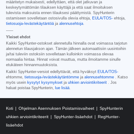
määritetyn mukaisesti, edellyttäen, että olet jatkuvan ja
keskeytymättömän tilauksen käyttäjä ja että saat ilmoituksen
tulevista maksuista ennen tilauksesi päättymistä. SpyHunterin
ostamiseen sovelletaan ostosivulla olevia ehtoja,
EULA/TOS-
ehtoja,
tietosuoja-/evästekäytäntöä
ja
alennusehtoja
.
------
Yleiset ehdot
Kaikki SpyHunter-ostokset alennetulla hinnalla ovat voimassa tarjotun
alennetun tilausjakson ajan. Tämän jälkeen automaattisiin uusintoihin
ja/tai tuleviin ostoksiin sovelletaan kulloinkin voimassa olevaa
normaalia hintaa. Hinnat voivat muuttua, mutta ilmoitamme sinulle
etukäteen hinnanmuutoksista.
Kaikki SpyHunter-versiot edellyttävät, että hyväksyt
EULA/TOS-
ehtomme,
tietosuoja-/evästekäytäntömme
ja
alennusehtomme
. Katso
myös usein
kysytyt kysymykset
ja
uhkien arviointikriteerit
. Jos
haluat poistaa SpyHunterin,
lue lisää
.
Koti
Ohjelman Asennuksen Poistamisvaiheet
SpyHunterin
uhkien arviointikriteerit
SpyHunter-lisäehdot
RegHunter-
lisäehdot