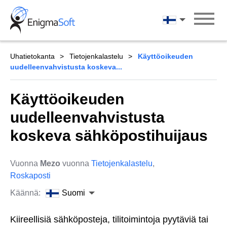
Skip
to
Suomi
content
Uhatietokanta
Tietojenkalastelu
Käyttöoikeuden
uudelleenvahvistusta koskeva...
Käyttöoikeuden
uudelleenvahvistusta
koskeva sähköpostihuijaus
Vuonna
Mezo
vuonna
Tietojenkalastelu
,
Roskaposti
Käännä:
Suomi
Kiireellisiä sähköposteja, tilitoimintoja pyytäviä tai