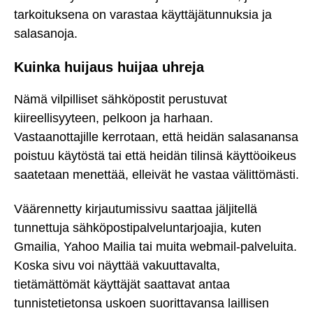
tarkoituksena on varastaa käyttäjätunnuksia ja
salasanoja.
Kuinka huijaus huijaa uhreja
Nämä vilpilliset sähköpostit perustuvat
kiireellisyyteen, pelkoon ja harhaan.
Vastaanottajille kerrotaan, että heidän salasanansa
poistuu käytöstä tai että heidän tilinsä käyttöoikeus
saatetaan menettää, elleivät he vastaa välittömästi.
Väärennetty kirjautumissivu saattaa jäljitellä
tunnettuja sähköpostipalveluntarjoajia, kuten
Gmailia, Yahoo Mailia tai muita webmail-palveluita.
Koska sivu voi näyttää vakuuttavalta,
tietämättömät käyttäjät saattavat antaa
tunnistetietonsa uskoen suorittavansa laillisen