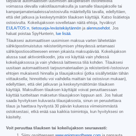
tarjoavat automaattisen uusimisen alkuperäisen ostohetkellä
voimassa olevalla vakiotilausmaksulla ja samalle tilausjaksolle tai
kampanjamateriaaleissa/ostosivulla määritellyllä tavalla, edellyttäen,
että olet jatkuva ja keskeytymätön tilauksen käyttäjä. Katso lisätietoja
ostosivulta. Kokeilujaksoon sovelletaan näitä ehtoja, hyväksyt
EULA/TOS:n
,
tietosuoja-/evästekäytännön
ja
alennusehdot
. Jos
haluat poistaa SpyHunterin,
lue lisää
.
Tilauksesi automaattisen uusimisen maksua varten lähetetään
sähköpostimuistutus rekisteröitymisen yhteydessä antamaasi
sähköpostiosoitteeseen ennen jokaista maksupäivää. Kokeilujakson
alussa saat aktivointikoodin, jota voi käyttää vain yhdessä
kokeilujaksossa ja vain yhdessä laitteessa tiliä kohden. Tilauksesi
uusitaan automaattisesti tarjousmateriaalien ja rekisteröinti-/ostosivun
ehtojen mukaisesti hinnalla ja tilausjaksoksi (jotka sisällytetään tähän
viittauksella; hinnoittelu voi vaihdella maittain tai ostosivun mukaan),
edellyttäen, että olet jatkuvan ja keskeytymättömän tilauksen
käyttäjä. Maksullisen tilauksen käyttäjät voivat peruuttaessaan
käyttää tuotteitaan maksetun tilausjakson loppuun asti. Jos haluat
saada hyvityksen kuluvasta tilausjaksosta, sinun on peruutettava
tilaus ja haettava hyvitystä 30 päivän kuluessa viimeisimmästä
ostoksestasi, etkä enää saa kaikkia toimintoja, kun hyvityksesi on
käsitelty.
Voit peruuttaa tilauksen tai kokeilujakson seuraavasti:
Siirry osoitteeseen
www.enigmasoftware.com
ja napsauta