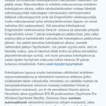
suojaus siirryttäessäsi kokeilujaksosta maksulliseen tilaukseen, jos
päätät ostaa. Maksutavaltasi ei veloiteta maksusummaa etukäteen
kokeilujakson aikana, vaikka rahoituslaitoksellesi voidaan lähettää
valtuutuspyyntöjä maksutapasi voimassaolon varmistamiseksi
(tällaiset valtuutuspyynnöt eivät ole EnigmaSoftin veloituspyyntöjä,
mutta maksutavastasi ja/tai rahoituslaitoksestasi riippuen ne voivat
vaikuttaa tilisi saatavuuteen). Voit peruuttaa kokeilujaksosi
EnigmaSoftin verkkosivuston Oma tili -osiossa tai ottamalla yhteyttä
EnigmaSoftiin ennen 7 päivän kokeilujakson päättymistä, jotta vältyt
erääntyvältä ja käsiteltävältä maksulta heti kokeilujakson päättymisen
jälkeen. Jos päätät peruuttaa kokeilujakson aikana, menetät
välittömästi pääsyn SpyHunteriin. Jos jostain syystä uskot, että on
käsitelty maksu, jota et halunnut tehdä (mikä voi johtua esimerkiksi
järjestelmänvalvojan syistä), voit myös peruuttaa kokeilujakson ja
saada täyden hyvityksen maksusta milloin tahansa 30 päivän
kuluessa ostopäivästä. Katso
usein kysytyt kysymykset
.
Kokeilujakson lopussa sinulta laskutetaan välittömästi etukäteen
tarjousmateriaaleissa ja rekisteröinti-/ostosivun ehdoissa (jotka
sisällytetään tähän viittauksella; hinnoittelu voi vaihdella maittain tai
kampanjakohtaisesti ostosivun mukaan) määritellyn hinnan ja
tilausjakson mukaisesti, jos et ole peruuttanut tilausta ajoissa.
Hinnoittelu alkaa tyypillisesti
$79.98
puolivuosittain (SpyHunter Pro
Windows/SpyHunter Macille). Ostamasi tilaus
uusitaan
automaattisesti
rekisteröinti-/ostosivun ehtojen mukaisesti, jotka