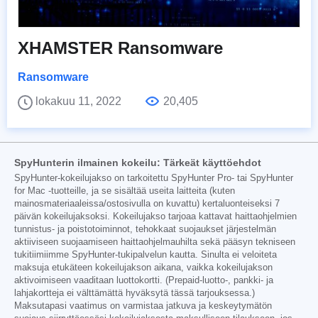
XHAMSTER Ransomware
Ransomware
lokakuu 11, 2022
20,405
SpyHunterin ilmainen kokeilu: Tärkeät käyttöehdot
SpyHunter-kokeilujakso on tarkoitettu SpyHunter Pro- tai SpyHunter
for Mac -tuotteille, ja se sisältää useita laitteita (kuten
mainosmateriaaleissa/ostosivulla on kuvattu) kertaluonteiseksi 7
päivän kokeilujaksoksi. Kokeilujakso tarjoaa kattavat haittaohjelmien
tunnistus- ja poistotoiminnot, tehokkaat suojaukset järjestelmän
aktiiviseen suojaamiseen haittaohjelmauhilta sekä pääsyn tekniseen
tukitiimiimme SpyHunter-tukipalvelun kautta. Sinulta ei veloiteta
maksuja etukäteen kokeilujakson aikana, vaikka kokeilujakson
aktivoimiseen vaaditaan luottokortti. (Prepaid-luotto-, pankki- ja
lahjakortteja ei välttämättä hyväksytä tässä tarjouksessa.)
Maksutapasi vaatimus on varmistaa jatkuva ja keskeytymätön