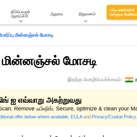
மல்டி-லைசென்ஸ்
தீம்பொருள்
ஆதரவு
நிறுவனம்
தள்ளுபடி மேற்கோ
ஆராய்ச்சி
பார்ப்பு மின்னஞ்சல் மோசடி
ு மின்னஞ்சல் மோசடி
இதற்கு மொழிபெயர்க்கவும்:
த
ிங் ஐ எவ்வாறு அகற்றுவது
 Scan. Remove ஃபிஷிங். Secure, optimize & clean your M
itional offer below where available.
EULA
and
Privacy/Cookie Policy
.