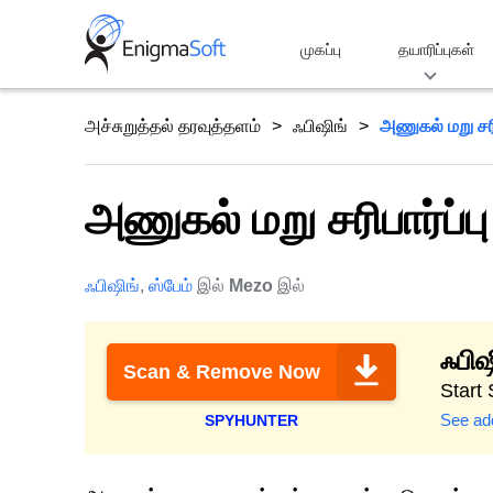
Skip
to
முகப்பு
தயாரிப்புகள்
content
அச்சுறுத்தல் தரவுத்தளம்
ஃபிஷிங்
அணுகல் மறு சரி
அணுகல் மறு சரிபார்ப்ப
ஃபிஷிங்
,
ஸ்பேம்
இல்
Mezo
இல்
ஃபிஷ
Scan & Remove Now
Start
See add
SPYHUNTER