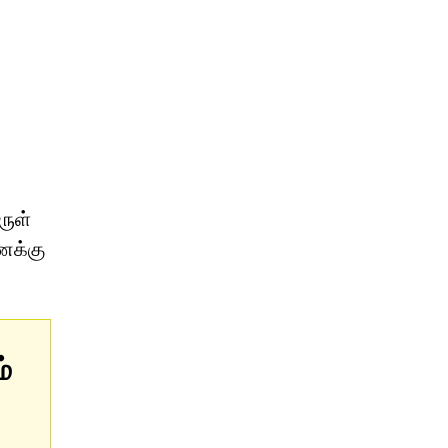
ருள்
ணக்கு
்