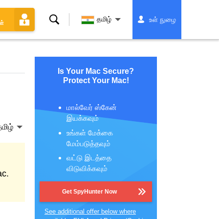
தேடல்
தமிழ்
உள் நுழை
ள்
Is Your Mac Secure?
Protect Your Mac!
மால்வேர் ஸ்கேன்
இயக்கவும்
மிழ்
உங்கள் மேக்கை
மேம்படுத்தவும்
வட்டு இடத்தை
விடுவிக்கவும்
ac.
Get SpyHunter Now
See additional offer below where