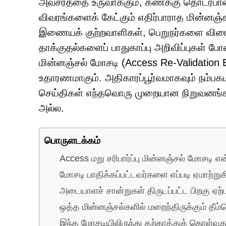
அவசரத்தை உருவாக்கும், கணக்கு தொடர்பா
விவரங்களைக் கேட்கும் எதிர்பாராத மின்னஞ
இணையக் குற்றவாளிகள், பெறுநர்களை விரைவ
தாக்குதல்களைப் பாதுகாப்பு அறிவிப்புகள் போ
மின்னஞ்சல் மோசடி (Access Re-Validation
உதாரணமாகும். அதிகாரப்பூர்வமாகவும் நம்ப
செய்திகள் எந்தவொரு முறையான நிறுவனங்க
அல்ல.
பொருளடக்கம்
Access மறு சரிபார்ப்பு மின்னஞ்சல் மோசடி 
மோசடி பாதிக்கப்பட்டவர்களை எப்படி ஏமாற்றுக
அடையாளச் சான்றுகள் திருடப்பட்ட பிறகு ஏற்
ஒத்த மின்னஞ்சல்களில் மறைந்திருக்கும் தீம்
இந்த மோசடியிலிருந்து தற்காத்துக் கொள்வது