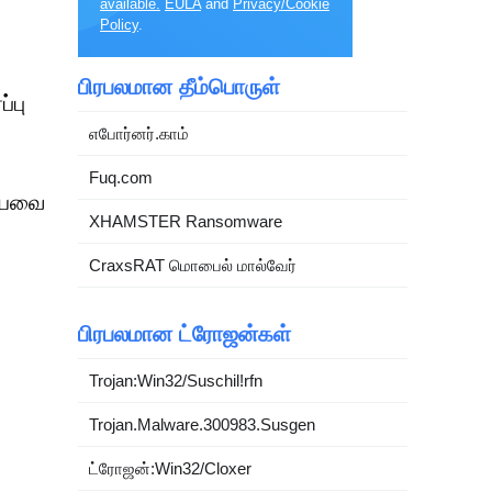
available.
EULA
and
Privacy/Cookie
Policy
.
பிரபலமான தீம்பொருள்
்பு
எபோர்னர்.காம்
Fuq.com
டையவை
XHAMSTER Ransomware
CraxsRAT மொபைல் மால்வேர்
பிரபலமான ட்ரோஜன்கள்
Trojan:Win32/Suschil!rfn
Trojan.Malware.300983.Susgen
ட்ரோஜன்:Win32/Cloxer