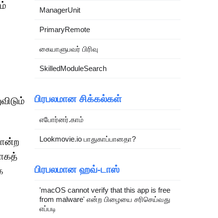
ம்
ManagerUnit
PrimaryRemote
கையாளுபவர் பிரிவு
SkilledModuleSearch
பிரபலமான சிக்கல்கள்
விடும்
எபோர்னர்.காம்
Lookmovie.io பாதுகாப்பானதா?
போன்ற
ாகத்
பிரபலமான ஹவ்-டாஸ்
க
'macOS cannot verify that this app is free
from malware' என்ற பிழையை சரிசெய்வது
எப்படி