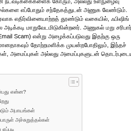
ன நடவடிக்கைகளைக் கோரும், அல்லது உள்நுழைவு
்சல்களை எப்போதும் சந்தேகத்துடன் அணுக வேண்டும்.
ாக எதிர்வினையாற்றத் தூண்டும் வகையில், ஃபிஷிங்
ல அடிக்கடி மாறுவேடமிடுகின்றனர். அணுகல் மறு சரிபார்ப
 Email Scam) என்று அழைக்கப்படுவது இதற்கு ஒரு
கமானதாகவும் தோற்றமளிக்க முயன்றபோதிலும், இந்தச்
ள், அமைப்புகள் அல்லது அமைப்புகளுடன் தொடர்பு
என்பது என்ன?
ிறது
படும் அபாயங்கள்
பொருள் அச்சுறுத்தல்கள்
 எப்படி