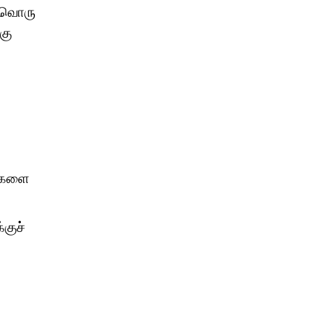
்தவொரு
கு
ங்களை
குச்