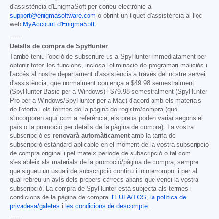
d'assistència d'EnigmaSoft per correu electrònic a
support@enigmasoftware.com
o obrint un tiquet d'assistència al lloc
web
MyAccount d'EnigmaSoft
.
------
Detalls de compra de SpyHunter
També teniu l'opció de subscriure-us a SpyHunter immediatament per
obtenir totes les funcions, inclosa l'eliminació de programari maliciós i
l'accés al nostre departament d'assistència a través del nostre servei
d'assistència, que normalment comença a
$49.98
semestralment
(SpyHunter Basic per a Windows) i
$79.98
semestralment (SpyHunter
Pro per a Windows/SpyHunter per a Mac) d'acord amb els materials
de l'oferta i els termes de la pàgina de registre/compra (que
s'incorporen aquí com a referència; els preus poden variar segons el
país o la promoció per detalls de la pàgina de compra). La vostra
subscripció es
renovarà automàticament
amb la tarifa de
subscripció estàndard aplicable en el moment de la vostra subscripció
de compra original i pel mateix període de subscripció o tal com
s'estableix als materials de la promoció/pàgina de compra, sempre
que sigueu un usuari de subscripció continu i ininterromput i per al
qual rebreu un avís dels propers càrrecs abans que venci la vostra
subscripció. La compra de SpyHunter està subjecta als termes i
condicions de la pàgina de compra,
l'EULA/TOS
,
la política de
privadesa/galetes
i
les condicions de descompte
.
------