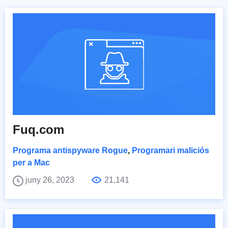
Fuq.com
Programa antispyware Rogue
,
Programari maliciós
per a Mac
juny 26, 2023
21,141