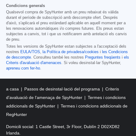
Condicions generals
Qualsevol compra de SpyHunter amb un preu rebaixat és vàlida
durant el període de subscripció amb descompte ofert. Després
d'això, s'aplicarà el preu estàndard aplicable en aquell moment per a
les renovacions automàtiques i/o compres futures. Els preus estan
subjectes a canvis, tot i que us notificarem amb antelació els canvis
de preu.
Totes les versions de SpyHunter estan subjectes a l'acceptació dels
nostres
EULA/TOS
,
la Política de privadesa/cookies
i
les Condicions
de descompte
. Consulteu també les nostres
Preguntes freqüents
i
els
Criteris d'avaluació d'amenaces
. Si voleu desinstal·lar SpyHunter,
apreneu com fer-ho
.
a casa
Passos de desinstal·lació del programa
Criteris
d'avaluació de l'amenaça de SpyHunter
Termes i condicions
addicionals de SpyHunter
Termes i condicions addicionals de
RegHunter
Domicili social: 1 Castle Street, 3r Floor, Dublín 2 D02XD82
Irlanda.