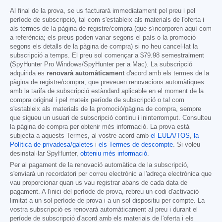
Al final de la prova, se us facturarà immediatament pel preu i pel
període de subscripció, tal com s'estableix als materials de l'oferta i
als termes de la pàgina de registre/compra (que s'incorporen aquí com
a referència; els preus poden variar segons el país o la promoció
segons els detalls de la pàgina de compra) si no heu cancel·lat la
subscripció a temps. El preu sol començar a
$79.98
semestralment
(SpyHunter Pro Windows/SpyHunter per a Mac). La subscripció
adquirida es
renovarà automàticament
d'acord amb els termes de la
pàgina de registre/compra, que preveuen renovacions automàtiques
amb la tarifa de subscripció estàndard aplicable en el moment de la
compra original i pel mateix període de subscripció o tal com
s'estableix als materials de la promoció/pàgina de compra, sempre
que sigueu un usuari de subscripció continu i ininterromput. Consulteu
la pàgina de compra per obtenir més informació. La prova està
subjecta a aquests Termes, al vostre acord amb
el EULA/TOS
,
la
Política de privadesa/galetes
i
els Termes de descompte
. Si voleu
desinstal·lar SpyHunter,
obteniu més informació
.
Per al pagament de la renovació automàtica de la subscripció,
s'enviarà un recordatori per correu electrònic a l'adreça electrònica que
vau proporcionar quan us vau registrar abans de cada data de
pagament. A l'inici del període de prova, rebreu un codi d'activació
limitat a un sol període de prova i a un sol dispositiu per compte. La
vostra subscripció es renovarà automàticament al preu i durant el
període de subscripció d'acord amb els materials de l'oferta i els