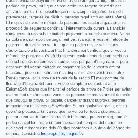
d'assistència de SpyHunter. No se us cobrarà per avançat durant el
període de prova, tot i que es requereix una targeta de crèdit per
activar la prova. (És possible que no s'acceptin targetes de crèdit
prepagades, targetes de dèbit ni targetes regal amb aquesta oferta).
El requisit del vostre mètode de pagament és ajudar a garantir una
protecció de seguretat contínua i ininterrompuda durant la transició
d'una prova a una subscripció de pagament si decidiu comprar. No se
us cobrarà cap import de pagament per avançat al vostre mètode de
pagament durant la prova, tot i que es poden enviar sol·licituds
d'autorització a la vostra entitat financera per verificar que el vostre
mètode de pagament és vàlid (aquests enviaments d'autorització no
són sol·licituds de càrrecs o comissions per part d'EnigmaSoft, però,
depenent del vostre mètode de pagament i/o de la vostra entitat
financera, poden reflectir-se en la disponibilitat del vostre compte).
Podeu cancel·lar la prova a través de la secció El meu compte del
lloc web d'EnigmaSoft per al vostre compte o contactant amb
EnigmaSoft abans que finalitzi el període de prova de 7 dies per evitar
que es faci un càrrec que venci i es processi immediatament després
que caduqui la prova. Si decidiu cancel·lar durant la prova, perdreu
immediatament l'accés a SpyHunter. Si, per qualsevol motiu, creieu
que s'ha processat un càrrec que no volíeu fer (cosa que podria
passar a causa de l'administració del sistema, per exemple), també
podeu cancel·lar i rebre un reemborsament complet del càrrec en
qualsevol moment dins dels 30 dies posteriors a la data del càrrec de
compra. Consulteu
les preguntes freqüents
.