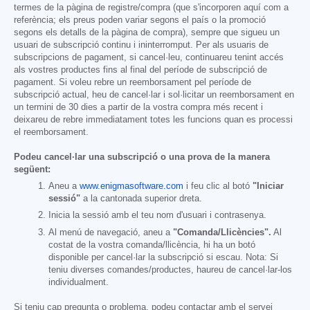
termes de la pàgina de registre/compra (que s'incorporen aquí com a
referència; els preus poden variar segons el país o la promoció
segons els detalls de la pàgina de compra), sempre que sigueu un
usuari de subscripció continu i ininterromput. Per als usuaris de
subscripcions de pagament, si cancel·leu, continuareu tenint accés
als vostres productes fins al final del període de subscripció de
pagament. Si voleu rebre un reemborsament pel període de
subscripció actual, heu de cancel·lar i sol·licitar un reemborsament en
un termini de 30 dies a partir de la vostra compra més recent i
deixareu de rebre immediatament totes les funcions quan es processi
el reemborsament.
Podeu cancel·lar una subscripció o una prova de la manera
següent:
Aneu a
www.enigmasoftware.com
i feu clic al botó
"Iniciar
sessió"
a la cantonada superior dreta.
Inicia la sessió amb el teu nom d'usuari i contrasenya.
Al menú de navegació, aneu a
"Comanda/Llicències".
Al
costat de la vostra comanda/llicència, hi ha un botó
disponible per cancel·lar la subscripció si escau. Nota: Si
teniu diverses comandes/productes, haureu de cancel·lar-los
individualment.
Si teniu cap pregunta o problema, podeu contactar amb el servei