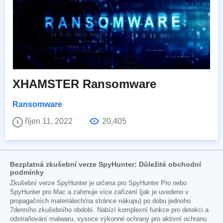
XHAMSTER Ransomware
Ransomware
říjen 11, 2022
20,405
Bezplatná zkušební verze SpyHunter: Důležité obchodní
podmínky
Zkušební verze SpyHunter je určena pro SpyHunter Pro nebo
SpyHunter pro Mac a zahrnuje více zařízení (jak je uvedeno v
propagačních materiálech/na stránce nákupu) po dobu jednoho
7denního zkušebního období. Nabízí komplexní funkce pro detekci a
odstraňování malwaru, vysoce výkonné ochrany pro aktivní ochranu