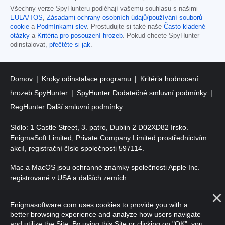
Všechny verze SpyHunteru podléhají vašemu souhlasu s našimi
EULA/TOS
,
Zásadami ochrany osobních údajů/používání souborů
cookie
a
Podmínkami slev
. Prostudujte si také naše
Často kladené
otázky
a
Kritéria pro posouzení hrozeb
. Pokud chcete SpyHunter
odinstalovat,
přečtěte si jak
.
Domov
Kroky odinstalace programu
Kritéria hodnocení
hrozeb SpyHunter
SpyHunter Dodatečné smluvní podmínky
RegHunter Další smluvní podmínky
Sídlo: 1 Castle Street, 3. patro, Dublin 2 D02XD82 Irsko.
EnigmaSoft Limited, Private Company Limited prostřednictvím
akcií, registrační číslo společnosti 597114.
Mac a MacOS jsou ochranné známky společnosti Apple Inc.
registrované v USA a dalších zemích.
Copyright 2016-
2026
. EnigmaSoft Ltd. Všechna práva
Enigmasoftware.com uses cookies to provide you with a
vyhrazena.
better browsing experience and analyze how users navigate
and utilize the Site. By using this Site or clicking on "OK", you