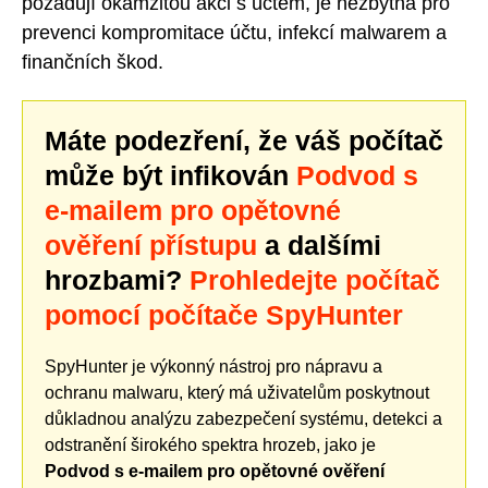
požadují okamžitou akci s účtem, je nezbytná pro
prevenci kompromitace účtu, infekcí malwarem a
finančních škod.
Máte podezření, že váš počítač
může být infikován
Podvod s
e-mailem pro opětovné
ověření přístupu
a dalšími
hrozbami?
Prohledejte počítač
pomocí počítače SpyHunter
SpyHunter je výkonný nástroj pro nápravu a
ochranu malwaru, který má uživatelům poskytnout
důkladnou analýzu zabezpečení systému, detekci a
odstranění širokého spektra hrozeb, jako je
Podvod s e-mailem pro opětovné ověření