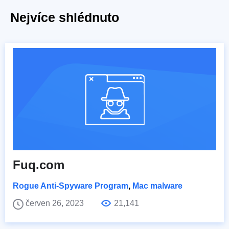
Nejvíce shlédnuto
Fuq.com
Rogue Anti-Spyware Program
,
Mac malware
červen 26, 2023
21,141