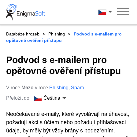
Skip
to
Čeština
content
Databáze hrozeb
Phishing
Podvod s e-mailem pro
opětovné ověření přístupu
Podvod s e-mailem pro
opětovné ověření přístupu
V roce
Mezo
v roce
Phishing
,
Spam
Přeložit do:
Čeština
Neočekávané e-maily, které vyvolávají naléhavost,
požadují akci s účtem nebo požadují přihlašovací
údaje, by měly být vždy brány s podezřením.