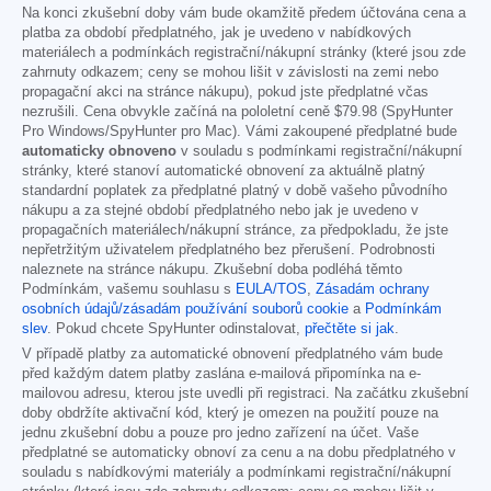
Na konci zkušební doby vám bude okamžitě předem účtována cena a
platba za období předplatného, jak je uvedeno v nabídkových
materiálech a podmínkách registrační/nákupní stránky (které jsou zde
zahrnuty odkazem; ceny se mohou lišit v závislosti na zemi nebo
propagační akci na stránce nákupu), pokud jste předplatné včas
nezrušili. Cena obvykle začíná na pololetní ceně
$79.98
(SpyHunter
Pro Windows/SpyHunter pro Mac). Vámi zakoupené předplatné bude
automaticky obnoveno
v souladu s podmínkami registrační/nákupní
stránky, které stanoví automatické obnovení za aktuálně platný
standardní poplatek za předplatné platný v době vašeho původního
nákupu a za stejné období předplatného nebo jak je uvedeno v
propagačních materiálech/nákupní stránce, za předpokladu, že jste
nepřetržitým uživatelem předplatného bez přerušení. Podrobnosti
naleznete na stránce nákupu. Zkušební doba podléhá těmto
Podmínkám, vašemu souhlasu s
EULA/TOS
,
Zásadám ochrany
osobních údajů/zásadám používání souborů cookie
a
Podmínkám
slev
. Pokud chcete SpyHunter odinstalovat,
přečtěte si jak
.
V případě platby za automatické obnovení předplatného vám bude
před každým datem platby zaslána e-mailová připomínka na e-
mailovou adresu, kterou jste uvedli při registraci. Na začátku zkušební
doby obdržíte aktivační kód, který je omezen na použití pouze na
jednu zkušební dobu a pouze pro jedno zařízení na účet. Vaše
předplatné se automaticky obnoví za cenu a na dobu předplatného v
souladu s nabídkovými materiály a podmínkami registrační/nákupní