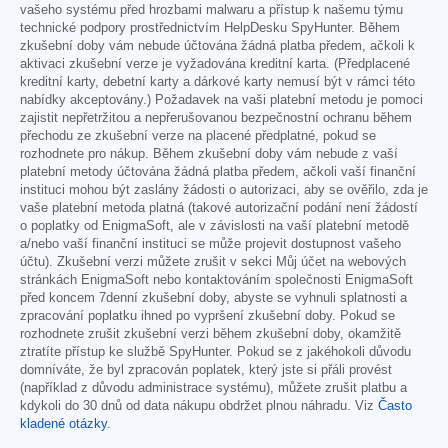
vašeho systému před hrozbami malwaru a přístup k našemu týmu
technické podpory prostřednictvím HelpDesku SpyHunter. Během
zkušební doby vám nebude účtována žádná platba předem, ačkoli k
aktivaci zkušební verze je vyžadována kreditní karta. (Předplacené
kreditní karty, debetní karty a dárkové karty nemusí být v rámci této
nabídky akceptovány.) Požadavek na vaši platební metodu je pomoci
zajistit nepřetržitou a nepřerušovanou bezpečnostní ochranu během
přechodu ze zkušební verze na placené předplatné, pokud se
rozhodnete pro nákup. Během zkušební doby vám nebude z vaší
platební metody účtována žádná platba předem, ačkoli vaší finanční
instituci mohou být zaslány žádosti o autorizaci, aby se ověřilo, zda je
vaše platební metoda platná (takové autorizační podání není žádostí
o poplatky od EnigmaSoft, ale v závislosti na vaší platební metodě
a/nebo vaší finanční instituci se může projevit dostupnost vašeho
účtu). Zkušební verzi můžete zrušit v sekci Můj účet na webových
stránkách EnigmaSoft nebo kontaktováním společnosti EnigmaSoft
před koncem 7denní zkušební doby, abyste se vyhnuli splatnosti a
zpracování poplatku ihned po vypršení zkušební doby. Pokud se
rozhodnete zrušit zkušební verzi během zkušební doby, okamžitě
ztratíte přístup ke službě SpyHunter. Pokud se z jakéhokoli důvodu
domníváte, že byl zpracován poplatek, který jste si přáli provést
(například z důvodu administrace systému), můžete zrušit platbu a
kdykoli do 30 dnů od data nákupu obdržet plnou náhradu. Viz
Často
kladené otázky
.