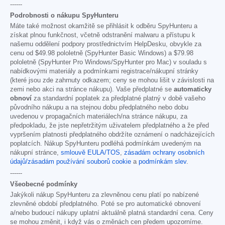
------
Podrobnosti o nákupu SpyHunteru
Máte také možnost okamžitě se přihlásit k odběru SpyHunteru a
získat plnou funkčnost, včetně odstranění malwaru a přístupu k
našemu oddělení podpory prostřednictvím HelpDesku, obvykle za
cenu od
$49.98
pololetně (SpyHunter Basic Windows) a
$79.98
pololetně (SpyHunter Pro Windows/SpyHunter pro Mac) v souladu s
nabídkovými materiály a podmínkami registrace/nákupní stránky
(které jsou zde zahrnuty odkazem; ceny se mohou lišit v závislosti na
zemi nebo akci na stránce nákupu). Vaše předplatné se
automaticky
obnoví
za standardní poplatek za předplatné platný v době vašeho
původního nákupu a na stejnou dobu předplatného nebo dobu
uvedenou v propagačních materiálech/na stránce nákupu, za
předpokladu, že jste nepřetržitým uživatelem předplatného a že před
vypršením platnosti předplatného obdržíte oznámení o nadcházejících
poplatcích. Nákup SpyHunteru podléhá podmínkám uvedeným na
nákupní stránce,
smlouvě EULA/TOS
,
zásadám ochrany osobních
údajů/zásadám používání souborů cookie
a
podmínkám slev
.
------
Všeobecné podmínky
Jakýkoli nákup SpyHunteru za zlevněnou cenu platí po nabízené
zlevněné období předplatného. Poté se pro automatické obnovení
a/nebo budoucí nákupy uplatní aktuálně platná standardní cena. Ceny
se mohou změnit, i když vás o změnách cen předem upozorníme.