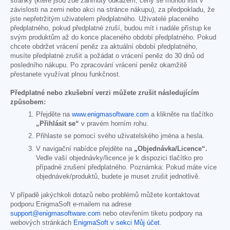
stránky (které jsou zde zahrnuty odkazem; ceny se mohou lišit v
závislosti na zemi nebo akci na stránce nákupu), za předpokladu, že
jste nepřetržitým uživatelem předplatného. Uživatelé placeného
předplatného, pokud předplatné zruší, budou mít i nadále přístup ke
svým produktům až do konce placeného období předplatného. Pokud
chcete obdržet vrácení peněz za aktuální období předplatného,
musíte předplatné zrušit a požádat o vrácení peněz do 30 dnů od
posledního nákupu. Po zpracování vrácení peněz okamžitě
přestanete využívat plnou funkčnost.
Předplatné nebo zkušební verzi můžete zrušit následujícím
způsobem:
Přejděte na
www.enigmasoftware.com
a klikněte na tlačítko
„Přihlásit se“
v pravém horním rohu.
Přihlaste se pomocí svého uživatelského jména a hesla.
V navigační nabídce přejděte na
„Objednávka/Licence“.
Vedle vaší objednávky/licence je k dispozici tlačítko pro
případné zrušení předplatného. Poznámka: Pokud máte více
objednávek/produktů, budete je muset zrušit jednotlivě.
V případě jakýchkoli dotazů nebo problémů můžete kontaktovat
podporu EnigmaSoft e-mailem na adrese
support@enigmasoftware.com
nebo otevřením tiketu podpory na
webových stránkách
EnigmaSoft v sekci Můj účet
.