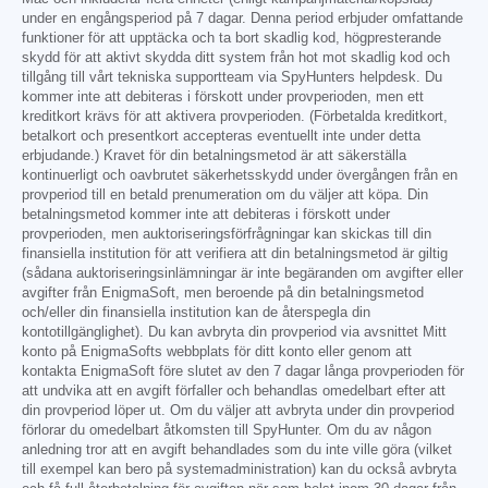
under en engångsperiod på 7 dagar. Denna period erbjuder omfattande
funktioner för att upptäcka och ta bort skadlig kod, högpresterande
skydd för att aktivt skydda ditt system från hot mot skadlig kod och
tillgång till vårt tekniska supportteam via SpyHunters helpdesk. Du
kommer inte att debiteras i förskott under provperioden, men ett
kreditkort krävs för att aktivera provperioden. (Förbetalda kreditkort,
betalkort och presentkort accepteras eventuellt inte under detta
erbjudande.) Kravet för din betalningsmetod är att säkerställa
kontinuerligt och oavbrutet säkerhetsskydd under övergången från en
provperiod till en betald prenumeration om du väljer att köpa. Din
betalningsmetod kommer inte att debiteras i förskott under
provperioden, men auktoriseringsförfrågningar kan skickas till din
finansiella institution för att verifiera att din betalningsmetod är giltig
(sådana auktoriseringsinlämningar är inte begäranden om avgifter eller
avgifter från EnigmaSoft, men beroende på din betalningsmetod
och/eller din finansiella institution kan de återspegla din
kontotillgänglighet). Du kan avbryta din provperiod via avsnittet Mitt
konto på EnigmaSofts webbplats för ditt konto eller genom att
kontakta EnigmaSoft före slutet av den 7 dagar långa provperioden för
att undvika att en avgift förfaller och behandlas omedelbart efter att
din provperiod löper ut. Om du väljer att avbryta under din provperiod
förlorar du omedelbart åtkomsten till SpyHunter. Om du av någon
anledning tror att en avgift behandlades som du inte ville göra (vilket
till exempel kan bero på systemadministration) kan du också avbryta