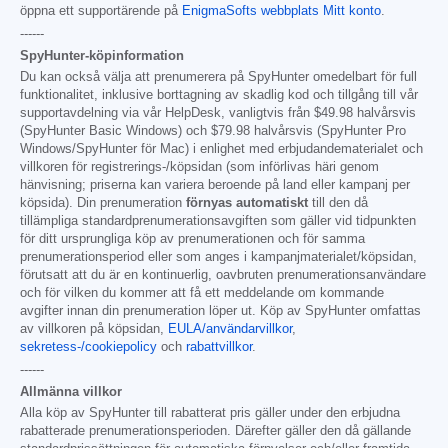
öppna ett supportärende på
EnigmaSofts webbplats Mitt konto
.
------
SpyHunter-köpinformation
Du kan också välja att prenumerera på SpyHunter omedelbart för full
funktionalitet, inklusive borttagning av skadlig kod och tillgång till vår
supportavdelning via vår HelpDesk, vanligtvis från
$49.98
halvårsvis
(SpyHunter Basic Windows) och
$79.98
halvårsvis (SpyHunter Pro
Windows/SpyHunter för Mac) i enlighet med erbjudandematerialet och
villkoren för registrerings-/köpsidan (som införlivas häri genom
hänvisning; priserna kan variera beroende på land eller kampanj per
köpsida). Din prenumeration
förnyas automatiskt
till den då
tillämpliga standardprenumerationsavgiften som gäller vid tidpunkten
för ditt ursprungliga köp av prenumerationen och för samma
prenumerationsperiod eller som anges i kampanjmaterialet/köpsidan,
förutsatt att du är en kontinuerlig, oavbruten prenumerationsanvändare
och för vilken du kommer att få ett meddelande om kommande
avgifter innan din prenumeration löper ut. Köp av SpyHunter omfattas
av villkoren på köpsidan,
EULA/användarvillkor
,
sekretess-/cookiepolicy
och
rabattvillkor
.
------
Allmänna villkor
Alla köp av SpyHunter till rabatterat pris gäller under den erbjudna
rabatterade prenumerationsperioden. Därefter gäller den då gällande