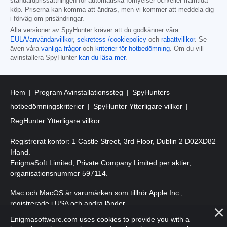
standardprissättningen för automatiska förnyelser och/eller framtida
köp. Priserna kan komma att ändras, men vi kommer att meddela dig
i förväg om prisändringar.
Alla versioner av SpyHunter kräver att du godkänner våra
EULA/användarvillkor
,
sekretess-/cookiepolicy
och
rabattvillkor
. Se
även våra
vanliga frågor
och
kriterier för hotbedömning
. Om du vill
avinstallera SpyHunter
kan du läsa mer
.
Hem
Program Avinstallationssteg
SpyHunters
hotbedömningskriterier
SpyHunter Ytterligare villkor
RegHunter Ytterligare villkor
Registrerat kontor: 1 Castle Street, 3rd Floor, Dublin 2 D02XD82
Irland.
EnigmaSoft Limited, Private Company Limited per aktier,
organisationsnummer 597114.
Mac och MacOS är varumärken som tillhör Apple Inc.,
registrerade i USA och andra länder.
Enigmasoftware.com uses cookies to provide you with a
Upphovsrätt 2016-
2026
. EnigmaSoft Ltd. Med ensamrätt.