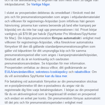
och få full återbetalning för avgiften när som helst inom 30 dagar från
inköpsdatumet. Se
Vanliga frågor
.
I slutet av provperioden debiteras du omedelbart i förskott med det
pris och för prenumerationsperioden som anges i erbjudandematerialet
och villkoren för registrerings-/köpsidan (som införlivas häri genom
hänvisning; priserna kan variera beroende på land eller kampanj per
köpsida) om du inte har sagt upp prenumerationen i tid. Priset börjar
vanligtvis på
$79.98
per halvår (SpyHunter Pro Windows/SpyHunter
för Mac). Din köpta prenumeration
förnyas automatiskt
i enlighet med
villkoren för registrerings-/köpsidan, vilka föreskriver automatiska
förnyelser till den då gällande standardprenumerationsavgiften som
gäller vid tidpunkten för ditt ursprungliga köp och för samma
prenumerationsperiod eller som anges i kampanjmaterialet/köpsidan,
förutsatt att du är en kontinuerlig och oavbruten
prenumerationsanvändare. Se köpsidan för mer information.
Provperioden omfattas av dessa villkor, ditt godkännande av
EULA/användarvillkor
,
sekretess-/cookiepolicy
och
rabattvillkor
. Om
du vill avinstallera SpyHunter
kan du läsa mer
.
För betalning vid automatisk förnyelse av din prenumeration skickas
en e-postpåminnelse till den e-postadress du angav när du
registrerade dig före varje betalningsdatum. I början av din provperiod
får du en aktiveringskod som är begränsad till endast en provperiod
och endast en enhet per konto. Din prenumeration förnyas automatiskt
till det pris och för prenumerationsperioden i enlighet med