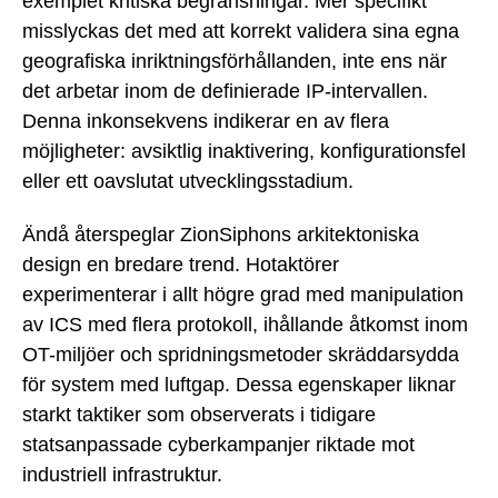
exemplet kritiska begränsningar. Mer specifikt
misslyckas det med att korrekt validera sina egna
geografiska inriktningsförhållanden, inte ens när
det arbetar inom de definierade IP-intervallen.
Denna inkonsekvens indikerar en av flera
möjligheter: avsiktlig inaktivering, konfigurationsfel
eller ett oavslutat utvecklingsstadium.
Ändå återspeglar ZionSiphons arkitektoniska
design en bredare trend. Hotaktörer
experimenterar i allt högre grad med manipulation
av ICS med flera protokoll, ihållande åtkomst inom
OT-miljöer och spridningsmetoder skräddarsydda
för system med luftgap. Dessa egenskaper liknar
starkt taktiker som observerats i tidigare
statsanpassade cyberkampanjer riktade mot
industriell infrastruktur.