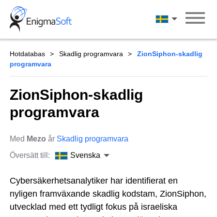
Skip
to
Svenska
content
Hotdatabas
Skadlig programvara
ZionSiphon-skadlig
programvara
ZionSiphon-skadlig
programvara
Med
Mezo
år
Skadlig programvara
Översätt till:
Svenska
Cybersäkerhetsanalytiker har identifierat en
nyligen framväxande skadlig kodstam, ZionSiphon,
utvecklad med ett tydligt fokus på israeliska