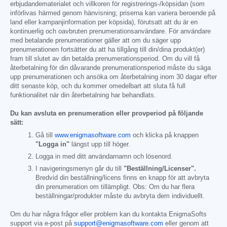
erbjudandematerialet och villkoren för registrerings-/köpsidan (som
införlivas härmed genom hänvisning; priserna kan variera beroende på
land eller kampanjinformation per köpsida), förutsatt att du är en
kontinuerlig och oavbruten prenumerationsanvändare. För användare
med betalande prenumerationer gäller att om du säger upp
prenumerationen fortsätter du att ha tillgång till din/dina produkt(er)
fram till slutet av din betalda prenumerationsperiod. Om du vill få
återbetalning för din dåvarande prenumerationsperiod måste du säga
upp prenumerationen och ansöka om återbetalning inom 30 dagar efter
ditt senaste köp, och du kommer omedelbart att sluta få full
funktionalitet när din återbetalning har behandlats.
Du kan avsluta en prenumeration eller provperiod på följande
sätt:
Gå till
www.enigmasoftware.com
och klicka på knappen
"Logga in"
längst upp till höger.
Logga in med ditt användarnamn och lösenord.
I navigeringsmenyn går du till
"Beställning/Licenser".
Bredvid din beställning/licens finns en knapp för att avbryta
din prenumeration om tillämpligt. Obs: Om du har flera
beställningar/produkter måste du avbryta dem individuellt.
Om du har några frågor eller problem kan du kontakta EnigmaSofts
support via e-post på
support@enigmasoftware.com
eller genom att