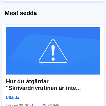
Mest sedda
Hur du åtgärdar
"Skrivardrivrutinen är inte...
Utfärda
juni 30, 2021
33,645