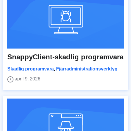
SnappyClient-skadlig programvara
Skadlig programvara
,
Fjärradministrationsverktyg
april 9, 2026