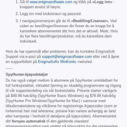
Gå til
www.enigmasoftware.com
og klikk på
«Logg inn»
-
knappen øverst til høyre.
Logg inn med brukernavn og passord.
I navigasjonsmenyen går du til
«Bestilling/Lisenser».
Ved
siden av bestillingen/lisensen din finner du en knapp for å
kansellere abonnementet ditt hvis det er aktuelt. Merk: Hvis
du har flere bestillinger/produkter, må du kansellere dem
individuelt.
Hvis du har spørsmål eller problemer, kan du kontakte EnigmaSoft
Support via e-post på
support@enigmasoftware.com
eller ved å åpne
en supportbillett på
EnigmaSofts MinKonto
-nettsted.
------
SpyHunter-kjøpsdetaljer
Du har også valget mellom å abonnere på SpyHunter umiddelbart for
full funksjonalitet, inkludert fjerning av skadelig programvare og tilgang
til vår supportavdeling via vår brukerstøtte. Prisene starter vanligvis
på
$49.98
halvårlig (SpyHunter Basic Windows) og
$79.98
halvårlig
(SpyHunter Pro Windows/SpyHunter for Mac) i samsvar med
tilbudsmaterialene og vilkårene for registrerings-/kjøpssiden (som er
innlemmet heri ved referanse; prisene kan variere avhengig av land
eller kampanje i henhold til detaljene på kjøpssiden). Abonnementet
ditt
fornyes automatisk
til den gjeldende standard
abonnementsavgiften som gjelder på tidspunktet for det opprinnelige