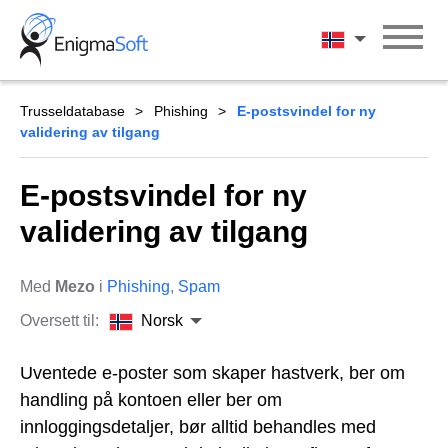
Skip
to
Norsk
content
Trusseldatabase
Phishing
E-postsvindel for ny
validering av tilgang
E-postsvindel for ny
validering av tilgang
Med
Mezo
i
Phishing
,
Spam
Oversett til:
Norsk
Uventede e-poster som skaper hastverk, ber om
handling på kontoen eller ber om
innloggingsdetaljer, bør alltid behandles med