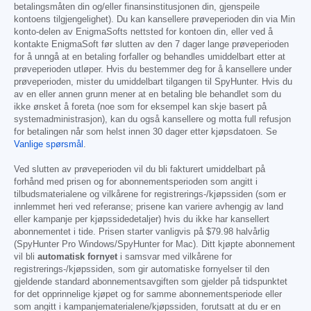
betalingsmåten din og/eller finansinstitusjonen din, gjenspeile
kontoens tilgjengelighet). Du kan kansellere prøveperioden din via Min
konto-delen av EnigmaSofts nettsted for kontoen din, eller ved å
kontakte EnigmaSoft før slutten av den 7 dager lange prøveperioden
for å unngå at en betaling forfaller og behandles umiddelbart etter at
prøveperioden utløper. Hvis du bestemmer deg for å kansellere under
prøveperioden, mister du umiddelbart tilgangen til SpyHunter. Hvis du
av en eller annen grunn mener at en betaling ble behandlet som du
ikke ønsket å foreta (noe som for eksempel kan skje basert på
systemadministrasjon), kan du også kansellere og motta full refusjon
for betalingen når som helst innen 30 dager etter kjøpsdatoen. Se
Vanlige spørsmål
.
Ved slutten av prøveperioden vil du bli fakturert umiddelbart på
forhånd med prisen og for abonnementsperioden som angitt i
tilbudsmaterialene og vilkårene for registrerings-/kjøpssiden (som er
innlemmet heri ved referanse; prisene kan variere avhengig av land
eller kampanje per kjøpssidedetaljer) hvis du ikke har kansellert
abonnementet i tide. Prisen starter vanligvis på
$79.98
halvårlig
(SpyHunter Pro Windows/SpyHunter for Mac). Ditt kjøpte abonnement
vil bli
automatisk fornyet
i samsvar med vilkårene for
registrerings-/kjøpssiden, som gir automatiske fornyelser til den
gjeldende standard abonnementsavgiften som gjelder på tidspunktet
for det opprinnelige kjøpet og for samme abonnementsperiode eller
som angitt i kampanjematerialene/kjøpssiden, forutsatt at du er en