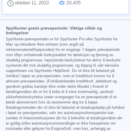
oktober 11, 2022
20,405
SpyHunter gratis prøveperiode: Viktige vilkår og
betingelser
SpyHunter-prøveperioden er for SpyHunter Pro eller SpyHunter for
Mac og inkluderer flere enheter (som angitt på
reklamemateriell/kjøpssiden) for en engangs 7-dagers prøveperiode,
som tilbyr omfattende funksjonalitet for deteksjon og fjerning av
skadelig programvare, høytytende beskyttelser for aktivt å beskytte
systemet ditt mot skadelig programvare, og tilgang til vårt tekniske
supportteam via SpyHunter HelpDesk. Du vil ikke bli belastet på
forhånd i løpet av prøveperioden, men et kredittkort kreves for å
aktivere prøveperioden. (Forhåndsbetalte kredittkort, debetkort og
gavekort godtas kanskje ikke under dette tilbudet.) Kravet til
betalingsmåten din er for å bidra til å sikre kontinuerlig, uavbrutt
sikkerhetsbeskyttelse under overgangen fra en prøveperiode til et
betalt abonnement hvis du bestemmer deg for å kjøpe.
Betalingsmetoden din vil ikke bli belastet et betalingsbeløp på forhånd
i løpet av prøveperioden, selv om autorisasjonsforespørsler kan
sendes til finansinstitusjonen din for å bekrefte at betalingsmåten din
er gyldig (slike autorisasjonsinnsendinger er ikke forespørsler om
kostnader eller gebyrer fra EnigmaSoft, men kan, avhengig av