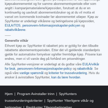
kjøpsabonnementet og for samme abonnementsperiode eller som
angitt i kampanjematerialene/kjøpssiden, forutsatt at du er en
kontinuerlig og uavbrutt abonnementsbruker og at du vil motta et
varsel om kommende kostnader før abonnementet utløper. Kjøp av
SpyHunter er underlagt vilkårene og betingelsene på kjøpssiden,
EULA/TOS
,
personvern-/informasjonskapsler-policyen
og
rabattvilkårene
.
------
Generelle vilkår
Ethvert kjøp av SpyHunter til rabattert pris er gyldig for den tilbudte
rabatterte abonnementsperioden. Etter det vil gjeldende standardpris
gjelde for automatiske fornyelser og/eller fremtidige kjøp. Prisene kan
endres, men vi vil varsle deg på forhånd om prisendringer.
Alle SpyHunter-versjoner er underlagt at du godtar våre
EULA/vilkår
for bruk
,
personvern-/informasjonskapsler-policy
og
rabattvilkår
. Se
også våre
vanlige spørsmål
og
kriterier for trusselvurdering
. Hvis du
ønsker å avinstallere SpyHunter,
kan du lære hvordan
.
Hjem
Program Avinstaller trinn
SpyHunters
trusselvurderingskriterier
SpyHunter Ytterligere vilkår og
betingelser
RegHunter Tilleggsbetingelser