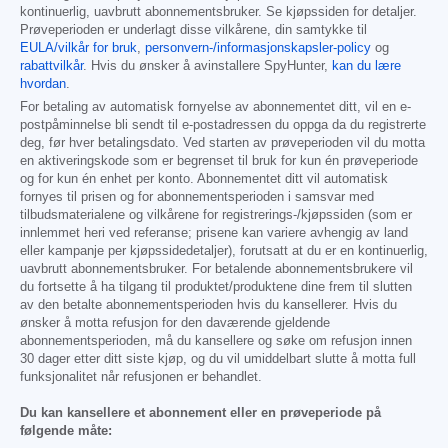
kontinuerlig, uavbrutt abonnementsbruker. Se kjøpssiden for detaljer.
Prøveperioden er underlagt disse vilkårene, din samtykke til
EULA/vilkår for bruk
,
personvern-/informasjonskapsler-policy
og
rabattvilkår
. Hvis du ønsker å avinstallere SpyHunter,
kan du lære
hvordan
.
For betaling av automatisk fornyelse av abonnementet ditt, vil en e-
postpåminnelse bli sendt til e-postadressen du oppga da du registrerte
deg, før hver betalingsdato. Ved starten av prøveperioden vil du motta
en aktiveringskode som er begrenset til bruk for kun én prøveperiode
og for kun én enhet per konto. Abonnementet ditt vil automatisk
fornyes til prisen og for abonnementsperioden i samsvar med
tilbudsmaterialene og vilkårene for registrerings-/kjøpssiden (som er
innlemmet heri ved referanse; prisene kan variere avhengig av land
eller kampanje per kjøpssidedetaljer), forutsatt at du er en kontinuerlig,
uavbrutt abonnementsbruker. For betalende abonnementsbrukere vil
du fortsette å ha tilgang til produktet/produktene dine frem til slutten
av den betalte abonnementsperioden hvis du kansellerer. Hvis du
ønsker å motta refusjon for den daværende gjeldende
abonnementsperioden, må du kansellere og søke om refusjon innen
30 dager etter ditt siste kjøp, og du vil umiddelbart slutte å motta full
funksjonalitet når refusjonen er behandlet.
Du kan kansellere et abonnement eller en prøveperiode på
følgende måte: