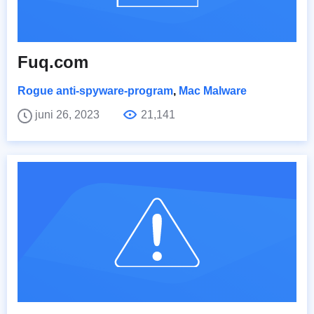
Fuq.com
Rogue anti-spyware-program
,
Mac Malware
juni 26, 2023
21,141