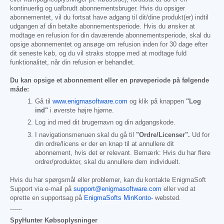
kontinuerlig og uafbrudt abonnementsbruger. Hvis du opsiger
abonnementet, vil du fortsat have adgang til dit/dine produkt(er) indtil
udgangen af din betalte abonnementsperiode. Hvis du ønsker at
modtage en refusion for din daværende abonnementsperiode, skal du
opsige abonnementet og ansøge om refusion inden for 30 dage efter
dit seneste køb, og du vil straks stoppe med at modtage fuld
funktionalitet, når din refusion er behandlet.
Du kan opsige et abonnement eller en prøveperiode på følgende
måde:
Gå til
www.enigmasoftware.com
og klik på knappen
"Log
ind"
i øverste højre hjørne.
Log ind med dit brugernavn og din adgangskode.
I navigationsmenuen skal du gå til
"Ordre/Licenser".
Ud for
din ordre/licens er der en knap til at annullere dit
abonnement, hvis det er relevant. Bemærk: Hvis du har flere
ordrer/produkter, skal du annullere dem individuelt.
Hvis du har spørgsmål eller problemer, kan du kontakte EnigmaSoft
Support via e-mail på
support@enigmasoftware.com
eller ved at
oprette en supportsag på
EnigmaSofts MinKonto-
websted.
------
SpyHunter Købsoplysninger