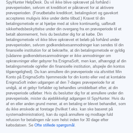
SpyHunter HelpDesk. Du vil ikke blive opkrævet på forhånd i
prøveperioden, selvom et kreditkort er påkrævet for at aktivere
prøveperioden. (Forudbetalte kreditkort, betalingskort og gavekort
accepteres muligvis ikke under dette tilbud.) Kravet til din
betalingsmetode er at hjælpe med at sikre kontinuerlig, uafbrudt
sikkerhedsbeskyttelse under din overgang fra en prøveperiode til et
betalt abonnement, hvis du beslutter dig for at købe. Din
betalingsmetode vil ikke blive opkrævet et beløb på forhånd under
prøveperioden, selvom godkendelsesanmodninger kan sendes til din
finansielle institution for at bekræfte, at din betalingsmetode er gyldig
(sådanne godkendelsesanmodninger er ikke anmodninger om
opkrævninger eller gebyrer fra EnigmaSoft, men kan, afhængigt af din
betalingsmetode og/eller din finansielle institution, afspejle din kontos
tilgængelighed). Du kan annullere din prøveperiode via afsnittet Min
Konto på EnigmaSofts hjemmeside for din konto eller ved at kontakte
EnigmaSoft inden udgangen af den 7-dages prøveperiode for at
undgå, at et gebyr forfalder og behandles umiddelbart efter, at din
prøveperiode udløber. Hvis du beslutter dig for at annullere under din
prøveperiode, mister du øjeblikkeligt adgangen til SpyHunter. Hvis du
af en eller anden grund mener, at en betaling er blevet behandlet, som
du ikke ønskede at foretage (hvilket f.eks. kan ske baseret på
systemadministration), kan du også annullere og modtage fuld
refusion for betalingen når som helst inden for 30 dage efter
købsdatoen. Se
Ofte stillede spørgsmål
.