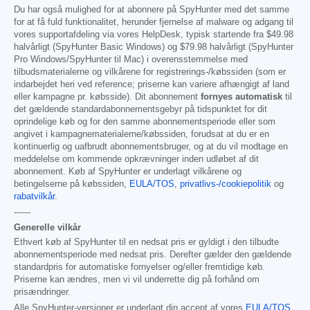
Du har også mulighed for at abonnere på SpyHunter med det samme
for at få fuld funktionalitet, herunder fjernelse af malware og adgang til
vores supportafdeling via vores HelpDesk, typisk startende fra
$49.98
halvårligt (SpyHunter Basic Windows) og
$79.98
halvårligt (SpyHunter
Pro Windows/SpyHunter til Mac) i overensstemmelse med
tilbudsmaterialerne og vilkårene for registrerings-/købssiden (som er
indarbejdet heri ved reference; priserne kan variere afhængigt af land
eller kampagne pr. købsside). Dit abonnement
fornyes automatisk
til
det gældende standardabonnementsgebyr på tidspunktet for dit
oprindelige køb og for den samme abonnementsperiode eller som
angivet i kampagnematerialerne/købssiden, forudsat at du er en
kontinuerlig og uafbrudt abonnementsbruger, og at du vil modtage en
meddelelse om kommende opkrævninger inden udløbet af dit
abonnement. Køb af SpyHunter er underlagt vilkårene og
betingelserne på købssiden,
EULA/TOS
,
privatlivs-/cookiepolitik
og
rabatvilkår
.
------
Generelle vilkår
Ethvert køb af SpyHunter til en nedsat pris er gyldigt i den tilbudte
abonnementsperiode med nedsat pris. Derefter gælder den gældende
standardpris for automatiske fornyelser og/eller fremtidige køb.
Priserne kan ændres, men vi vil underrette dig på forhånd om
prisændringer.
Alle SpyHunter-versioner er underlagt din accept af vores
EULA/TOS
,