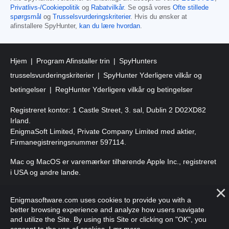
Privatlivs-/Cookiepolitik
og
Rabatvilkår
. Se også vores
Ofte stillede
spørgsmål
og
Trusselsvurderingskriterier
. Hvis du ønsker at
afinstallere SpyHunter,
kan du lære hvordan
.
Hjem
Program Afinstaller trin
SpyHunters
trusselsvurderingskriterier
SpyHunter Yderligere vilkår og
betingelser
RegHunter Yderligere vilkår og betingelser
Registreret kontor: 1 Castle Street, 3. sal, Dublin 2 D02XD82
Irland.
EnigmaSoft Limited, Private Company Limited med aktier,
Firmanegistreringsnummer 597114.
Mac og MacOS er varemærker tilhørende Apple Inc., registreret
i USA og andre lande.
Copyright 2016-
2026
. EnigmaSoft Ltd. Alle rettigheder
Enigmasoftware.com uses cookies to provide you with a
forbeholdes.
better browsing experience and analyze how users navigate
and utilize the Site. By using this Site or clicking on "OK", you