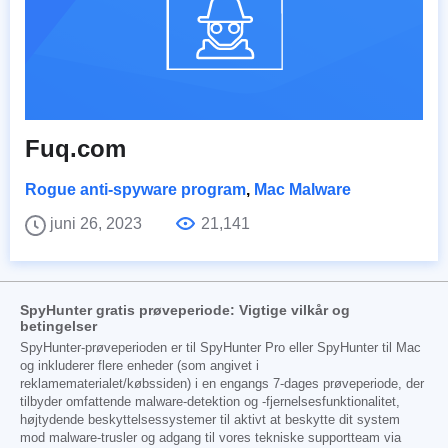
Fuq.com
Rogue anti-spyware program
,
Mac Malware
juni 26, 2023
21,141
SpyHunter gratis prøveperiode: Vigtige vilkår og
betingelser
SpyHunter-prøveperioden er til SpyHunter Pro eller SpyHunter til Mac
og inkluderer flere enheder (som angivet i
reklamematerialet/købssiden) i en engangs 7-dages prøveperiode, der
tilbyder omfattende malware-detektion og -fjernelsesfunktionalitet,
højtydende beskyttelsessystemer til aktivt at beskytte dit system
mod malware-trusler og adgang til vores tekniske supportteam via