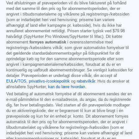
Ved afslutningen af prøveperioden vil du blive faktureret på forhånd
med det samme til den pris og for abonnementsperioden, der er
angivet i tilbudsmaterialerne og vilkårene på registrerings-/købssiden
(som er indarbejdet heri ved henvisning; priserne kan variere
afhængigt af land eller kampagne pr. købsside), hvis du ikke har
annulleret abonnementet rettidigt. Prisen starter typisk ved
$79.98
halvårligt (SpyHunter Pro Windows/SpyHunter til Mac). Dit købte
abonnement
fornyes automatisk
i overensstemmelse med
registrerings-/købssidens vilkår, som giver automatiske fornyelser til
det gældende standardabonnementsgebyr på tidspunktet for dit
oprindelige køb og for den samme abonnementsperiode eller som
angivet i kampagnematerialerne/købssiden, forudsat at du er en
kontinuerlig og uafbrudt abonnementsbruger. Se venligst købssiden for
detaljer. Prøveperioden er underlagt disse vilkår, din accept af
EULA/TOS
,
privatlivs-/cookiepolitik
og
rabatvilkår
. Hvis du ønsker at
afinstallere SpyHunter,
kan du lære hvordan
.
Ved betaling af automatisk fornyelse af dit abonnement sendes der en
e-mail-påmindelse til den e-mailadresse, du angav, da du registrerede
dig, før hver betalingsdato. Ved starten af din prøveperiode modtager
du en aktiveringskode, der er begrænset til kun at blive brugt i én
prøveperiode og kun for én enhed pr. konto. Dit abonnement fornyes
automatisk til den pris og for abonnementsperioden, der er angivet i
tilbudsmaterialet og vilkårene for registrerings-/købssiden (som er
indarbejdet heri ved henvisning; priserne kan variere afhængigt af land
eller kampagneoplysninger pr. købsside), forudsat at du er en