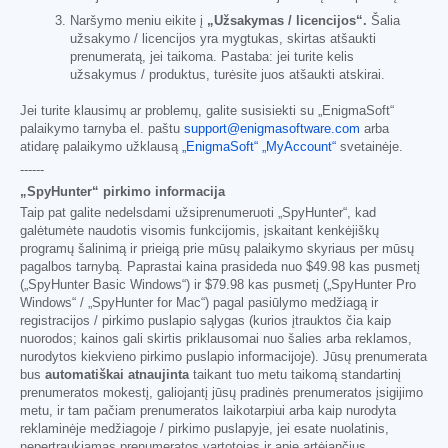
Naršymo meniu eikite į
„Užsakymas / licencijos“.
Šalia
užsakymo / licencijos yra mygtukas, skirtas atšaukti
prenumeratą, jei taikoma. Pastaba: jei turite kelis
užsakymus / produktus, turėsite juos atšaukti atskirai.
Jei turite klausimų ar problemų, galite susisiekti su „EnigmaSoft“
palaikymo tarnyba el. paštu
support@enigmasoftware.com
arba
atidarę palaikymo užklausą
„EnigmaSoft“ „MyAccount“
svetainėje.
------
„SpyHunter“ pirkimo informacija
Taip pat galite nedelsdami užsiprenumeruoti „SpyHunter“, kad
galėtumėte naudotis visomis funkcijomis, įskaitant kenkėjiškų
programų šalinimą ir prieigą prie mūsų palaikymo skyriaus per mūsų
pagalbos tarnybą. Paprastai kaina prasideda nuo
$49.98
kas pusmetį
(„SpyHunter Basic Windows“) ir
$79.98
kas pusmetį („SpyHunter Pro
Windows“ / „SpyHunter for Mac“) pagal pasiūlymo medžiagą ir
registracijos / pirkimo puslapio sąlygas (kurios įtrauktos čia kaip
nuorodos; kainos gali skirtis priklausomai nuo šalies arba reklamos,
nurodytos kiekvieno pirkimo puslapio informacijoje). Jūsų prenumerata
bus
automatiškai atnaujinta
taikant tuo metu taikomą standartinį
prenumeratos mokestį, galiojantį jūsų pradinės prenumeratos įsigijimo
metu, ir tam pačiam prenumeratos laikotarpiui arba kaip nurodyta
reklaminėje medžiagoje / pirkimo puslapyje, jei esate nuolatinis,
nepertraukiamas prenumeratos vartotojas ir apie artėjančius