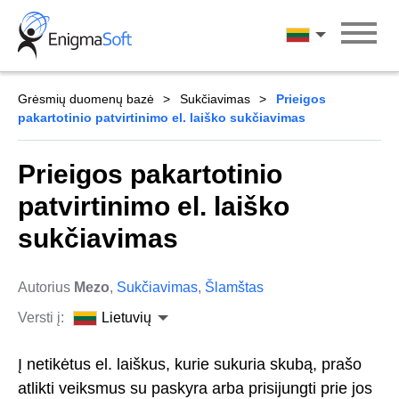
Skip
to
Lietuvių
content
Grėsmių duomenų bazė
Sukčiavimas
Prieigos
pakartotinio patvirtinimo el. laiško sukčiavimas
Prieigos pakartotinio
patvirtinimo el. laiško
sukčiavimas
Autorius
Mezo
,
Sukčiavimas
,
Šlamštas
Versti į:
Lietuvių
Į netikėtus el. laiškus, kurie sukuria skubą, prašo
atlikti veiksmus su paskyra arba prisijungti prie jos