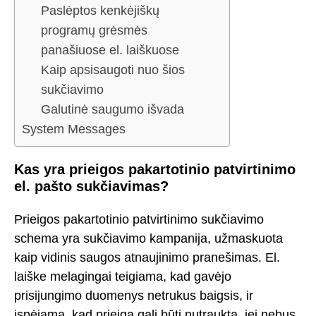
Paslėptos kenkėjiškų
programų grėsmės
panašiuose el. laiškuose
Kaip apsisaugoti nuo šios
sukčiavimo
Galutinė saugumo išvada
System Messages
Kas yra prieigos pakartotinio patvirtinimo
el. pašto sukčiavimas?
Prieigos pakartotinio patvirtinimo sukčiavimo
schema yra sukčiavimo kampanija, užmaskuota
kaip vidinis saugos atnaujinimo pranešimas. El.
laiške melagingai teigiama, kad gavėjo
prisijungimo duomenys netrukus baigsis, ir
įspėjama, kad prieiga gali būti nutraukta, jei nebus