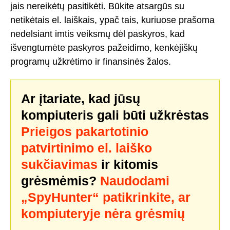
jais nereikėtų pasitikėti. Būkite atsargūs su
netikėtais el. laiškais, ypač tais, kuriuose prašoma
nedelsiant imtis veiksmų dėl paskyros, kad
išvengtumėte paskyros pažeidimo, kenkėjiškų
programų užkrėtimo ir finansinės žalos.
Ar įtariate, kad jūsų
kompiuteris gali būti užkrėstas
Prieigos pakartotinio
patvirtinimo el. laiško
sukčiavimas
ir kitomis
grėsmėmis?
Naudodami
„SpyHunter“ patikrinkite, ar
kompiuteryje nėra grėsmių