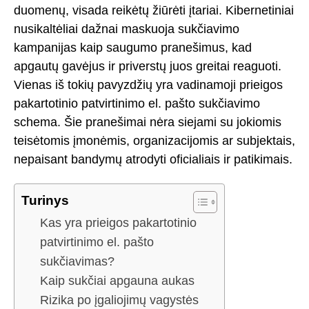
duomenų, visada reikėtų žiūrėti įtariai. Kibernetiniai
nusikaltėliai dažnai maskuoja sukčiavimo
kampanijas kaip saugumo pranešimus, kad
apgautų gavėjus ir priverstų juos greitai reaguoti.
Vienas iš tokių pavyzdžių yra vadinamoji prieigos
pakartotinio patvirtinimo el. pašto sukčiavimo
schema. Šie pranešimai nėra siejami su jokiomis
teisėtomis įmonėmis, organizacijomis ar subjektais,
nepaisant bandymų atrodyti oficialiais ir patikimais.
Turinys
Kas yra prieigos pakartotinio
patvirtinimo el. pašto
sukčiavimas?
Kaip sukčiai apgauna aukas
Rizika po įgaliojimų vagystės