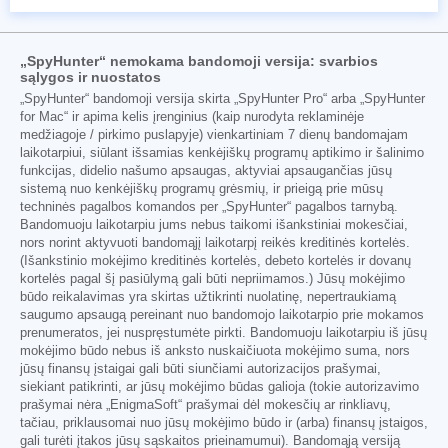
„SpyHunter“ nemokama bandomoji versija: svarbios
sąlygos ir nuostatos
„SpyHunter“ bandomoji versija skirta „SpyHunter Pro“ arba „SpyHunter
for Mac“ ir apima kelis įrenginius (kaip nurodyta reklaminėje
medžiagoje / pirkimo puslapyje) vienkartiniam 7 dienų bandomajam
laikotarpiui, siūlant išsamias kenkėjiškų programų aptikimo ir šalinimo
funkcijas, didelio našumo apsaugas, aktyviai apsaugančias jūsų
sistemą nuo kenkėjiškų programų grėsmių, ir prieigą prie mūsų
techninės pagalbos komandos per „SpyHunter“ pagalbos tarnybą.
Bandomuoju laikotarpiu jums nebus taikomi išankstiniai mokesčiai,
nors norint aktyvuoti bandomąjį laikotarpį reikės kreditinės kortelės.
(Išankstinio mokėjimo kreditinės kortelės, debeto kortelės ir dovanų
kortelės pagal šį pasiūlymą gali būti nepriimamos.) Jūsų mokėjimo
būdo reikalavimas yra skirtas užtikrinti nuolatinę, nepertraukiamą
saugumo apsaugą pereinant nuo bandomojo laikotarpio prie mokamos
prenumeratos, jei nuspręstumėte pirkti. Bandomuoju laikotarpiu iš jūsų
mokėjimo būdo nebus iš anksto nuskaičiuota mokėjimo suma, nors
jūsų finansų įstaigai gali būti siunčiami autorizacijos prašymai,
siekiant patikrinti, ar jūsų mokėjimo būdas galioja (tokie autorizavimo
prašymai nėra „EnigmaSoft“ prašymai dėl mokesčių ar rinkliavų,
tačiau, priklausomai nuo jūsų mokėjimo būdo ir (arba) finansų įstaigos,
gali turėti įtakos jūsų sąskaitos prieinamumui). Bandomąją versiją