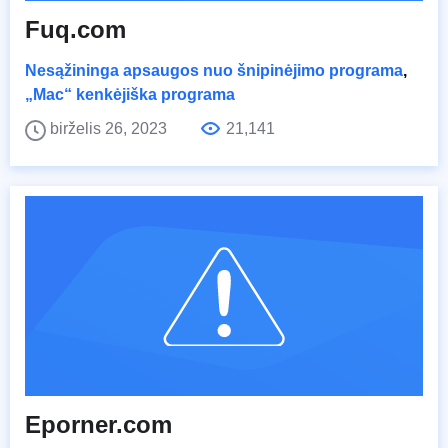
Fuq.com
Nesąžininga apsaugos nuo šnipinėjimo programa
,
„Mac“ kenkėjiška programa
birželis 26, 2023
21,141
Eporner.com