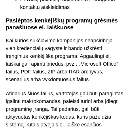
kontaktų atskleidimas
Paslėptos kenkėjiškų programų grėsmės
panašiuose el. laiškuose
Kai kurios sukčiavimo kampanijos neapsiriboja
vien kredencialų vagyste ir bando užkrėsti
įrenginius kenkėjiška programa. Apgaulingi el.
laiškai gali apimti priedus, pvz., „Microsoft Office“
failus, PDF failus, ZIP arba RAR archyvus,
scenarijus arba vykdomuosius failus.
Atidarius šiuos failus, vartotojas gali būti paragintas
įgalinti makrokomandas, paleisti turinį arba įdiegti
programinę įrangą. Tai padarius, gali būti
aktyvuotas kenkėjiškas kodas, kuris pažeidžia
sistemą. Kitais atvejais el. laiške esančios