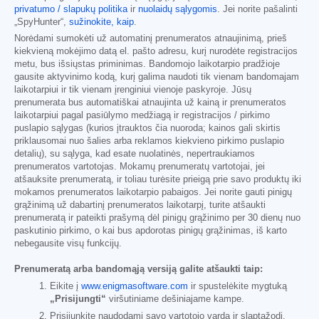
privatumo / slapukų politika
ir
nuolaidų sąlygomis
. Jei norite pašalinti
„SpyHunter“,
sužinokite, kaip
.
Norėdami sumokėti už automatinį prenumeratos atnaujinimą, prieš
kiekvieną mokėjimo datą el. pašto adresu, kurį nurodėte registracijos
metu, bus išsiųstas priminimas. Bandomojo laikotarpio pradžioje
gausite aktyvinimo kodą, kurį galima naudoti tik vienam bandomajam
laikotarpiui ir tik vienam įrenginiui vienoje paskyroje. Jūsų
prenumerata bus automatiškai atnaujinta už kainą ir prenumeratos
laikotarpiui pagal pasiūlymo medžiagą ir registracijos / pirkimo
puslapio sąlygas (kurios įtrauktos čia nuoroda; kainos gali skirtis
priklausomai nuo šalies arba reklamos kiekvieno pirkimo puslapio
detalių), su sąlyga, kad esate nuolatinės, nepertraukiamos
prenumeratos vartotojas. Mokamų prenumeratų vartotojai, jei
atšauksite prenumeratą, ir toliau turėsite prieigą prie savo produktų iki
mokamos prenumeratos laikotarpio pabaigos. Jei norite gauti pinigų
grąžinimą už dabartinį prenumeratos laikotarpį, turite atšaukti
prenumeratą ir pateikti prašymą dėl pinigų grąžinimo per 30 dienų nuo
paskutinio pirkimo, o kai bus apdorotas pinigų grąžinimas, iš karto
nebegausite visų funkcijų.
Prenumeratą arba bandomąją versiją galite atšaukti taip:
Eikite į
www.enigmasoftware.com
ir spustelėkite mygtuką
„Prisijungti“
viršutiniame dešiniajame kampe.
Prisijunkite naudodami savo vartotojo vardą ir slaptažodį.