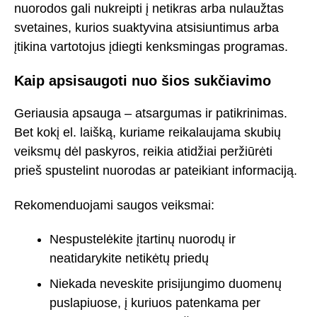
nuorodos gali nukreipti į netikras arba nulaužtas
svetaines, kurios suaktyvina atsisiuntimus arba
įtikina vartotojus įdiegti kenksmingas programas.
Kaip apsisaugoti nuo šios sukčiavimo
Geriausia apsauga – atsargumas ir patikrinimas.
Bet kokį el. laišką, kuriame reikalaujama skubių
veiksmų dėl paskyros, reikia atidžiai peržiūrėti
prieš spustelint nuorodas ar pateikiant informaciją.
Rekomenduojami saugos veiksmai:
Nespustelėkite įtartinų nuorodų ir
neatidarykite netikėtų priedų
Niekada neveskite prisijungimo duomenų
puslapiuose, į kuriuos patenkama per