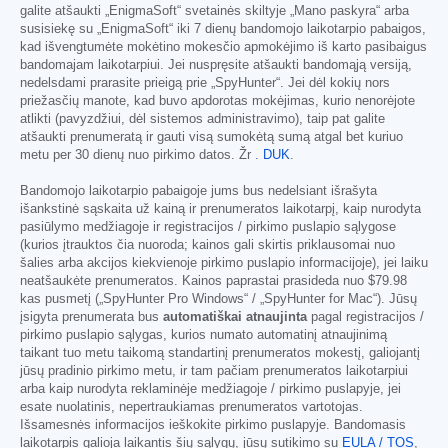
galite atšaukti „EnigmaSoft“ svetainės skiltyje „Mano paskyra“ arba
susisiekę su „EnigmaSoft“ iki 7 dienų bandomojo laikotarpio pabaigos,
kad išvengtumėte mokėtino mokesčio apmokėjimo iš karto pasibaigus
bandomajam laikotarpiui. Jei nuspręsite atšaukti bandomąją versiją,
nedelsdami prarasite prieigą prie „SpyHunter“. Jei dėl kokių nors
priežasčių manote, kad buvo apdorotas mokėjimas, kurio nenorėjote
atlikti (pavyzdžiui, dėl sistemos administravimo), taip pat galite
atšaukti prenumeratą ir gauti visą sumokėtą sumą atgal bet kuriuo
metu per 30 dienų nuo pirkimo datos. Žr .
DUK
.
Bandomojo laikotarpio pabaigoje jums bus nedelsiant išrašyta
išankstinė sąskaita už kainą ir prenumeratos laikotarpį, kaip nurodyta
pasiūlymo medžiagoje ir registracijos / pirkimo puslapio sąlygose
(kurios įtrauktos čia nuoroda; kainos gali skirtis priklausomai nuo
šalies arba akcijos kiekvienoje pirkimo puslapio informacijoje), jei laiku
neatšaukėte prenumeratos. Kainos paprastai prasideda nuo
$79.98
kas pusmetį („SpyHunter Pro Windows“ / „SpyHunter for Mac“). Jūsų
įsigyta prenumerata bus
automatiškai atnaujinta
pagal registracijos /
pirkimo puslapio sąlygas, kurios numato automatinį atnaujinimą
taikant tuo metu taikomą standartinį prenumeratos mokestį, galiojantį
jūsų pradinio pirkimo metu, ir tam pačiam prenumeratos laikotarpiui
arba kaip nurodyta reklaminėje medžiagoje / pirkimo puslapyje, jei
esate nuolatinis, nepertraukiamas prenumeratos vartotojas.
Išsamesnės informacijos ieškokite pirkimo puslapyje. Bandomasis
laikotarpis galioja laikantis šių sąlygų, jūsų sutikimo su
EULA / TOS
,