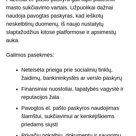
masto sukčiavimo vartais. Užpuolikai dažnai
naudoja pavogtas paskyras, kad ieškotų
neskelbtinų duomenų, iš naujo nustatytų
slaptažodžius kitose platformose ir apsimestų
auka.
Galimos pasekmės:
Neteisėta prieiga prie socialinių tinklų,
žaidimų, bankininkystės ar verslo paskyrų
Finansiniai nuostoliai, tapatybės vagystė ir
reputacijos žala
Pavogtos el. pašto paskyros naudojimas
šlamštui, sukčiavimui ar kenkėjiškiems
priedams siųsti
Privačių pokalbių, dokumentų ir saugomų