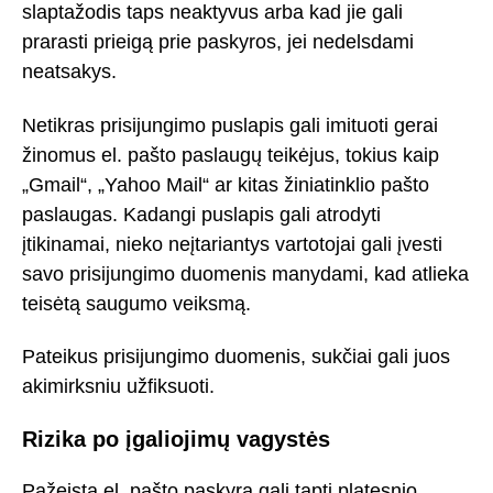
slaptažodis taps neaktyvus arba kad jie gali
prarasti prieigą prie paskyros, jei nedelsdami
neatsakys.
Netikras prisijungimo puslapis gali imituoti gerai
žinomus el. pašto paslaugų teikėjus, tokius kaip
„Gmail“, „Yahoo Mail“ ar kitas žiniatinklio pašto
paslaugas. Kadangi puslapis gali atrodyti
įtikinamai, nieko neįtariantys vartotojai gali įvesti
savo prisijungimo duomenis manydami, kad atlieka
teisėtą saugumo veiksmą.
Pateikus prisijungimo duomenis, sukčiai gali juos
akimirksniu užfiksuoti.
Rizika po įgaliojimų vagystės
Pažeista el. pašto paskyra gali tapti platesnio