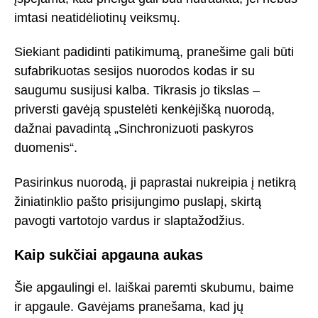
imtasi neatidėliotinų veiksmų.
Siekiant padidinti patikimumą, pranešime gali būti
sufabrikuotas sesijos nuorodos kodas ir su
saugumu susijusi kalba. Tikrasis jo tikslas –
priversti gavėją spustelėti kenkėjišką nuorodą,
dažnai pavadintą „Sinchronizuoti paskyros
duomenis“.
Pasirinkus nuorodą, ji paprastai nukreipia į netikrą
žiniatinklio pašto prisijungimo puslapį, skirtą
pavogti vartotojo vardus ir slaptažodžius.
Kaip sukčiai apgauna aukas
Šie apgaulingi el. laiškai paremti skubumu, baime
ir apgaule. Gavėjams pranešama, kad jų