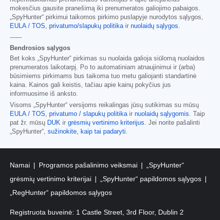
mokesčius gausite pranešimą iki prenumeratos galiojimo pabaigos.
„SpyHunter“ pirkimui taikomos pirkimo puslapyje nurodytos sąlygos,
EULA / TOS
,
privatumo/slapukų politika
ir
nuolaidų sąlygos
.
------
Bendrosios sąlygos
Bet koks „SpyHunter“ pirkimas su nuolaida galioja siūlomą nuolaidos
prenumeratos laikotarpį. Po to automatiniam atnaujinimui ir (arba)
būsimiems pirkimams bus taikoma tuo metu galiojanti standartinė
kaina. Kainos gali keistis, tačiau apie kainų pokyčius jus
informuosime iš anksto.
Visoms „SpyHunter“ versijoms reikalingas jūsų sutikimas su mūsų
EULA / TOS
,
privatumo / slapukų politika
ir
nuolaidų sąlygomis
. Taip
pat žr. mūsų
DUK
ir
grėsmių vertinimo kriterijus
. Jei norite pašalinti
„SpyHunter“,
sužinokite, kaip tai padaryti
.
Namai
Programos pašalinimo veiksmai
„SpyHunter“
grėsmių vertinimo kriterijai
„SpyHunter“ papildomos sąlygos
„RegHunter“ papildomos sąlygos
Registruota buveinė: 1 Castle Street, 3rd Floor, Dublin 2