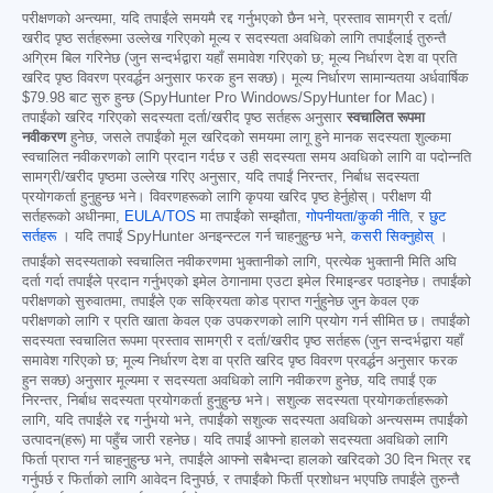
परीक्षणको अन्त्यमा, यदि तपाईंले समयमै रद्द गर्नुभएको छैन भने, प्रस्ताव सामग्री र दर्ता/
खरीद पृष्ठ सर्तहरूमा उल्लेख गरिएको मूल्य र सदस्यता अवधिको लागि तपाईंलाई तुरुन्तै
अग्रिम बिल गरिनेछ (जुन सन्दर्भद्वारा यहाँ समावेश गरिएको छ; मूल्य निर्धारण देश वा प्रति
खरिद पृष्ठ विवरण प्रवर्द्धन अनुसार फरक हुन सक्छ)। मूल्य निर्धारण सामान्यतया अर्धवार्षिक
$79.98
बाट सुरु हुन्छ (SpyHunter Pro Windows/SpyHunter for Mac)।
तपाईंको खरिद गरिएको सदस्यता दर्ता/खरीद पृष्ठ सर्तहरू अनुसार
स्वचालित रूपमा
नवीकरण
हुनेछ, जसले तपाईंको मूल खरिदको समयमा लागू हुने मानक सदस्यता शुल्कमा
स्वचालित नवीकरणको लागि प्रदान गर्दछ र उही सदस्यता समय अवधिको लागि वा पदोन्नति
सामग्री/खरीद पृष्ठमा उल्लेख गरिए अनुसार, यदि तपाईं निरन्तर, निर्बाध सदस्यता
प्रयोगकर्ता हुनुहुन्छ भने। विवरणहरूको लागि कृपया खरिद पृष्ठ हेर्नुहोस्। परीक्षण यी
सर्तहरूको अधीनमा,
EULA/TOS
मा तपाईंको सम्झौता,
गोपनीयता/कुकी नीति
, र
छुट
सर्तहरू
। यदि तपाईं SpyHunter अनइन्स्टल गर्न चाहनुहुन्छ भने,
कसरी सिक्नुहोस्
।
तपाईंको सदस्यताको स्वचालित नवीकरणमा भुक्तानीको लागि, प्रत्येक भुक्तानी मिति अघि
दर्ता गर्दा तपाईंले प्रदान गर्नुभएको इमेल ठेगानामा एउटा इमेल रिमाइन्डर पठाइनेछ। तपाईंको
परीक्षणको सुरुवातमा, तपाईंले एक सक्रियता कोड प्राप्त गर्नुहुनेछ जुन केवल एक
परीक्षणको लागि र प्रति खाता केवल एक उपकरणको लागि प्रयोग गर्न सीमित छ। तपाईंको
सदस्यता स्वचालित रूपमा प्रस्ताव सामग्री र दर्ता/खरीद पृष्ठ सर्तहरू (जुन सन्दर्भद्वारा यहाँ
समावेश गरिएको छ; मूल्य निर्धारण देश वा प्रति खरिद पृष्ठ विवरण प्रवर्द्धन अनुसार फरक
हुन सक्छ) अनुसार मूल्यमा र सदस्यता अवधिको लागि नवीकरण हुनेछ, यदि तपाईं एक
निरन्तर, निर्बाध सदस्यता प्रयोगकर्ता हुनुहुन्छ भने। सशुल्क सदस्यता प्रयोगकर्ताहरूको
लागि, यदि तपाईंले रद्द गर्नुभयो भने, तपाईंको सशुल्क सदस्यता अवधिको अन्त्यसम्म तपाईंको
उत्पादन(हरू) मा पहुँच जारी रहनेछ। यदि तपाईं आफ्नो हालको सदस्यता अवधिको लागि
फिर्ता प्राप्त गर्न चाहनुहुन्छ भने, तपाईंले आफ्नो सबैभन्दा हालको खरिदको 30 दिन भित्र रद्द
गर्नुपर्छ र फिर्ताको लागि आवेदन दिनुपर्छ, र तपाईंको फिर्ती प्रशोधन भएपछि तपाईंले तुरुन्तै