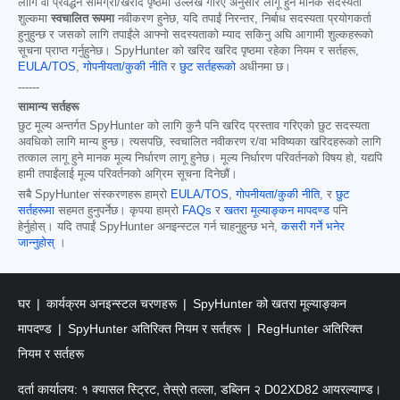
लागि वा प्रवर्द्धन सामग्री/खरीद पृष्ठमा उल्लेख गरिए अनुसार लागू हुने मानक सदस्यता
शुल्कमा
स्वचालित रूपमा
नवीकरण हुनेछ, यदि तपाईं निरन्तर, निर्बाध सदस्यता प्रयोगकर्ता
हुनुहुन्छ र जसको लागि तपाईंले आफ्नो सदस्यताको म्याद सकिनु अघि आगामी शुल्कहरूको
सूचना प्राप्त गर्नुहुनेछ। SpyHunter को खरिद खरिद पृष्ठमा रहेका नियम र सर्तहरू,
EULA/TOS
,
गोपनीयता/कुकी नीति
र
छुट सर्तहरूको
अधीनमा छ।
------
सामान्य सर्तहरू
छुट मूल्य अन्तर्गत SpyHunter को लागि कुनै पनि खरिद प्रस्ताव गरिएको छुट सदस्यता
अवधिको लागि मान्य हुन्छ। त्यसपछि, स्वचालित नवीकरण र/वा भविष्यका खरिदहरूको लागि
तत्काल लागू हुने मानक मूल्य निर्धारण लागू हुनेछ। मूल्य निर्धारण परिवर्तनको विषय हो, यद्यपि
हामी तपाईंलाई मूल्य परिवर्तनको अग्रिम सूचना दिनेछौं।
सबै SpyHunter संस्करणहरू हाम्रो
EULA/TOS
,
गोपनीयता/कुकी नीति
, र
छुट
सर्तहरूमा
सहमत हुनुपर्नेछ। कृपया हाम्रो
FAQs
र
खतरा मूल्याङ्कन मापदण्ड
पनि
हेर्नुहोस्। यदि तपाईं SpyHunter अनइन्स्टल गर्न चाहनुहुन्छ भने,
कसरी गर्ने भनेर
जान्नुहोस्
।
घर
कार्यक्रम अनइन्स्टल चरणहरू
SpyHunter को खतरा मूल्याङ्कन
मापदण्ड
SpyHunter अतिरिक्त नियम र सर्तहरू
RegHunter अतिरिक्त
नियम र सर्तहरू
दर्ता कार्यालय: १ क्यासल स्ट्रिट, तेस्रो तल्ला, डब्लिन २ D02XD82 आयरल्याण्ड।