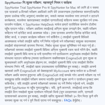
SpyHunter नि:शुल्क परीक्षण: महत्त्वपूर्ण नियम र सर्तहरू
SpyHunter Trial SpyHunter Pro वा SpyHunter for Mac को लागि हो र यसमा
एक पटकको ७-दिनको परीक्षण अवधिको लागि धेरै उपकरणहरू (प्रमोशनल सामग्री/खरीद
पृष्ठमा उल्लेख गरिए अनुसार) समावेश छन्, जसले व्यापक मालवेयर पत्ता लगाउने र हटाउने
कार्यक्षमता, मालवेयर खतराहरूबाट तपाईंको प्रणालीलाई सक्रिय रूपमा सुरक्षित गर्न उच्च-
प्रदर्शन गार्डहरू, र SpyHunter HelpDesk मार्फत हाम्रो प्राविधिक समर्थन टोलीमा
पहुँच प्रदान गर्दछ। परीक्षण अवधिमा तपाईंलाई अग्रिम शुल्क लगाइने छैन, यद्यपि परीक्षण
सक्रिय गर्न क्रेडिट कार्ड आवश्यक पर्दछ। (यस प्रस्ताव अन्तर्गत प्रिपेड क्रेडिट कार्ड,
डेबिट कार्ड, र उपहार कार्डहरू स्वीकार गर्न सकिँदैन।) तपाईंको भुक्तानी विधिको
आवश्यकता भनेको तपाईंले खरिद गर्ने निर्णय गर्नुभयो भने परीक्षणबाट सशुल्क सदस्यतामा
तपाईंको संक्रमणको क्रममा निरन्तर, निर्बाध सुरक्षा सुरक्षा सुनिश्चित गर्न मद्दत गर्नु हो।
परीक्षणको समयमा तपाईंको भुक्तानी विधिमा अग्रिम भुक्तानी रकम चार्ज गरिने छैन, यद्यपि
तपाईंको भुक्तानी विधि मान्य छ भनी प्रमाणित गर्न प्राधिकरण अनुरोधहरू तपाईंको वित्तीय
संस्थामा पठाउन सकिन्छ (त्यस्ता प्राधिकरण सबमिशनहरू EnigmaSoft द्वारा शुल्क वा
शुल्कहरूको लागि अनुरोधहरू होइनन् तर, तपाईंको भुक्तानी विधि र/वा तपाईंको वित्तीय
संस्थामा निर्भर गर्दै, तपाईंको खाता उपलब्धतामा प्रतिबिम्बित हुन सक्छ)। तपाईंले आफ्नो
खाताको लागि EnigmaSoft को वेबसाइटको MyAccount खण्ड मार्फत वा ७-दिनको
परीक्षण अवधि समाप्त हुनुभन्दा अघि EnigmaSoft लाई सम्पर्क गरेर आफ्नो परीक्षण रद्द गर्न
सक्नुहुन्छ ताकि तपाईंको परीक्षण समाप्त भएपछि तुरुन्तै शुल्क लाग्ने र प्रशोधन हुनबाट बच्न
सकियोस्। यदि तपाईंले आफ्नो परीक्षणको समयमा रद्द गर्ने निर्णय गर्नुभयो भने, तपाईंले
तुरुन्तै SpyHunter मा पहुँच गुमाउनुहुनेछ। यदि, कुनै कारणले, तपाईंलाई लाग्छ कि
तपाईंले लिन नचाहेको शुल्क प्रशोधन गरिएको थियो (जुन उदाहरणका लागि, प्रणाली
प्रशासनको आधारमा हुन सक्छ), तपाईंले खरिद शुल्कको मितिको ३० दिन भित्र कुनै पनि
समयमा शुल्क रद्द गर्न र पूर्ण फिर्ता प्राप्त गर्न सक्नुहुन्छ।
FAQs
हेर्नुहोस्।