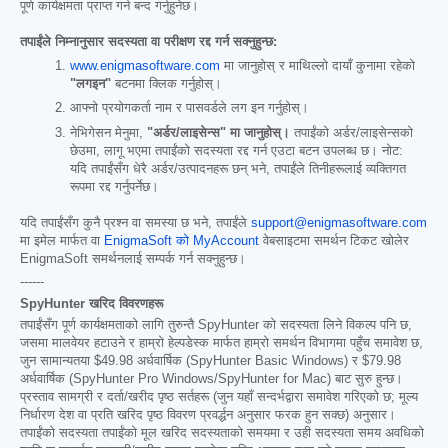
पूर्ण कार्यक्षमता प्राप्त गर्न बन्द गर्नुहुनेछ।
तपाईंले निम्नानुसार सदस्यता वा परीक्षण रद्द गर्न सक्नुहुन्छ:
www.enigmasoftware.com
मा जानुहोस् र माथिल्लो दायाँ कुनामा रहेको
"लगइन"
बटनमा क्लिक गर्नुहोस्।
आफ्नो प्रयोगकर्ता नाम र पासवर्डले लग इन गर्नुहोस्।
नेभिगेसन मेनुमा,
"अर्डर/लाइसेन्स" मा जानुहोस्।
तपाईंको अर्डर/लाइसेन्सको
छेउमा, लागू भएमा तपाईंको सदस्यता रद्द गर्न एउटा बटन उपलब्ध छ। नोट:
यदि तपाईंसँग धेरै अर्डर/उत्पादनहरू छन् भने, तपाईंले तिनीहरूलाई व्यक्तिगत
रूपमा रद्द गर्नुपर्नेछ।
यदि तपाईंसँग कुनै प्रश्न वा समस्या छ भने, तपाईंले
support@enigmasoftware.com
मा इमेल मार्फत वा
EnigmaSoft को MyAccount
वेबसाइटमा समर्थन टिकट खोलेर
EnigmaSoft समर्थनलाई सम्पर्क गर्न सक्नुहुन्छ।
------
SpyHunter खरिद विवरणहरू
तपाईंसँग पूर्ण कार्यक्षमताको लागि तुरुन्तै SpyHunter को सदस्यता लिने विकल्प पनि छ,
जसमा मालवेयर हटाउने र हाम्रो हेल्पडेस्क मार्फत हाम्रो समर्थन विभागमा पहुँच समावेश छ,
जुन सामान्यतया
$49.98
अर्धवार्षिक (SpyHunter Basic Windows) र
$79.98
अर्धवार्षिक (SpyHunter Pro Windows/SpyHunter for Mac) बाट सुरु हुन्छ।
प्रस्ताव सामग्री र दर्ता/खरीद पृष्ठ सर्तहरू (जुन यहाँ सन्दर्भद्वारा समावेश गरिएको छ; मूल्य
निर्धारण देश वा प्रति खरिद पृष्ठ विवरण प्रवर्द्धन अनुसार फरक हुन सक्छ) अनुसार।
तपाईंको सदस्यता तपाईंको मूल खरिद सदस्यताको समयमा र उही सदस्यता समय अवधिको