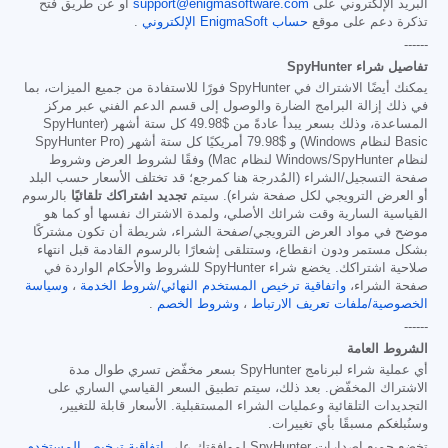
البريد الإلكتروني على
support@enigmasoftware.com
أو عن طريق فتح
تذكرة دعم على موقع
حساب EnigmaSoft الإلكتروني
.
------
تفاصيل شراء SpyHunter
يمكنك أيضًا الاشتراك في SpyHunter فورًا للاستفادة من جميع الميزات، بما
في ذلك إزالة البرامج الضارة والوصول إلى قسم الدعم الفني عبر مركز
المساعدة، وذلك بسعر يبدأ عادةً من
$49.98
كل ستة أشهر (SpyHunter
Basic لنظام Windows) و
$79.98
أمريكيًا كل ستة أشهر (SpyHunter Pro
لنظام Windows/SpyHunter لنظام Mac) وفقًا لشروط العرض وشروط
صفحة التسجيل/الشراء (المُدرجة هنا كمرجع؛ قد تختلف الأسعار حسب البلد
أو العرض الترويجي لكل صفحة شراء). سيتم
تجديد اشتراكك تلقائيًا
بالرسوم
القياسية السارية وقت شرائك الأصلي، ولمدة الاشتراك نفسها أو كما هو
موضح في مواد العرض الترويجي/صفحة الشراء، شريطة أن تكون مشتركًا
بشكل مستمر ودون انقطاع، وستتلقى إشعارًا بالرسوم القادمة قبل انتهاء
صلاحية اشتراكك. يخضع شراء SpyHunter للشروط والأحكام الواردة في
صفحة الشراء،
واتفاقية ترخيص المستخدم النهائي/شروط الخدمة
،
وسياسة
الخصوصية/ملفات تعريف الارتباط
،
وشروط الخصم
.
------
الشروط العامة
أي عملية شراء لبرنامج SpyHunter بسعر مخفّض تسري طوال مدة
الاشتراك المخفّض. بعد ذلك، سيتم تطبيق السعر القياسي الساري على
التجديدات التلقائية وعمليات الشراء المستقبلية. الأسعار قابلة للتغيير،
وسنُبلغكم مسبقًا بأي تغييرات.
تخضع جميع إصدارات SpyHunter لموافقتك على
اتفاقية ترخيص المستخدم