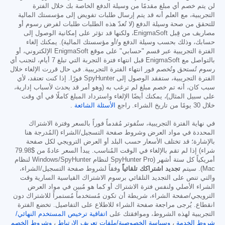
لن يتم خصم أي مبلغ مقدمًا من وسيلة الدفع الخاصة بك خلال الفترة
التجريبية، مع العلم أنه قد يتم إرسال طلبات تفويض إلى مؤسستك المالية
للتحقق من صحة وسيلة الدفع (لا تُعدّ هذه الطلبات طلبات لفرض رسوم أو
مصاريف من قِبل EnigmaSoft، ولكنها قد تؤثر على إمكانية الوصول إلى
حسابك، وذلك بحسب وسيلة الدفع و/أو مؤسستك المالية). يمكنك إلغاء
الفترة التجريبية عبر قسم "حسابي" على موقع EnigmaSoft الإلكتروني، أو
بالتواصل مع EnigmaSoft قبل انتهاء فترة التجربة التي تبلغ 7 أيام، لتجنب أي
رسوم تُستحق وتُخصم فور انتهاء الفترة التجريبية. في حال قررت الإلغاء خلال
الفترة التجريبية، ستفقد الوصول إلى SpyHunter فورًا. إذا كنت تعتقد، لأي
سبب كان، أنه تم خصم مبلغ لم ترغب به (وهو أمر قد يحدث لأسباب إدارية،
على سبيل المثال)، يمكنك أيضًا الإلغاء واسترداد المبلغ كاملًا في أي وقت
خلال 30 يومًا من تاريخ الشراء. راجع
الأسئلة الشائعة
.
في نهاية الفترة التجريبية، ستُفوتر مُقدماً فوراً بالسعر وفترة الاشتراك
المحددة في مواد العرض وشروط صفحة التسجيل/الشراء (المُدرجة هنا
بالإشارة؛ قد تختلف الأسعار حسب البلد أو العرض الترويجي لكل صفحة
شراء) إذا لم تقم بالإلغاء في الوقت المُناسب. يبدأ السعر عادةً من
$79.98
أمريكياً كل ستة أشهر (SpyHunter Pro لنظام Windows/SpyHunter لنظام
Mac). سيتم
تجديد اشتراكك تلقائياً
وفقاً لشروط صفحة التسجيل/الشراء،
والتي تنص على التجديد التلقائي برسوم الاشتراك القياسية السارية وقت
الشراء الأصلي ولنفس فترة الاشتراك أو كما هو مُبين في مواد العرض
الترويجي/صفحة الشراء، شريطة أن تكون مُستخدماً مُستمراً للاشتراك دون
انقطاع. يُرجى مراجعة صفحة الشراء للاطلاع على التفاصيل. تخضع الفترة
التجريبية لهذه الشروط، وموافقتك على
اتفاقية ترخيص المستخدم النهائي/
شروط الخدمة
،
وسياسة الخصوصية/ملفات تعريف الارتباط
،
وشروط الخصم