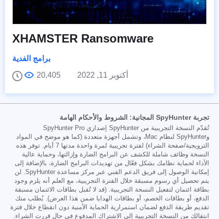
XHAMSTER Ransomware
برامج الفدية
أكتوبر 11, 2022
20,405
تجربة SpyHunter المجانية: الشروط والأحكام الهامة
تُقدّم النسخة التجريبية من SpyHunter إصداري SpyHunter Pro
وSpyHunter لنظام Mac، وتشمل أجهزة متعددة (كما هو موضح في المواد
الترويجية/صفحة الشراء) لفترة تجريبية لمرة واحدة مدتها 7 أيام. توفر هذه
النسخة وظائف شاملة للكشف عن البرامج الضارة وإزالتها، وحماية عالية
الأداء لحماية نظامك بشكل فعّال من تهديدات البرامج الضارة، بالإضافة إلى
إمكانية الوصول إلى فريق الدعم الفني عبر مركز مساعدة SpyHunter. لن
يتم تحصيل أي رسوم مسبقة خلال الفترة التجريبية، مع العلم أنه يلزم وجود
بطاقة ائتمان لتفعيل النسخة التجريبية. (قد لا تُقبل بطاقات الائتمان مسبقة
الدفع، أو بطاقات الخصم، أو بطاقات الهدايا ضمن هذا العرض). يُطلب منك
تقديم طريقة الدفع لضمان استمرارية الحماية الأمنية دون انقطاع خلال فترة
انتقالك من النسخة التجريبية إلى الاشتراك المدفوع في حال قررت الشراء.