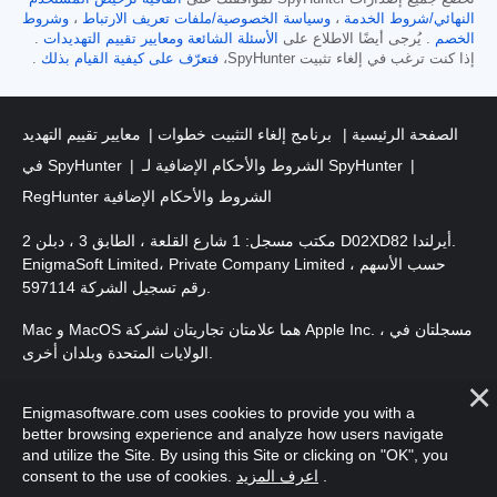
النهائي/شروط الخدمة
،
وسياسة الخصوصية/ملفات تعريف الارتباط
،
وشروط
الخصم
. يُرجى أيضًا الاطلاع على
الأسئلة الشائعة
ومعايير تقييم التهديدات
.
إذا كنت ترغب في إلغاء تثبيت SpyHunter،
فتعرّف على كيفية القيام بذلك
.
الصفحة الرئيسية
برنامج إلغاء التثبيت خطوات
معايير تقييم التهديد
الشروط والأحكام الإضافية لـ SpyHunter
في SpyHunter
RegHunter الشروط والأحكام الإضافية
مكتب مسجل: 1 شارع القلعة ، الطابق 3 ، دبلن 2 D02XD82 أيرلندا.
EnigmaSoft Limited، Private Company Limited حسب الأسهم ،
رقم تسجيل الشركة 597114.
Mac و MacOS هما علامتان تجاريتان لشركة Apple Inc. ، مسجلتان في
الولايات المتحدة وبلدان أخرى.
. EnigmaSoft Ltd. جميع الحقوق
حقوق الطبع والنشر 2016-
2026
Enigmasoftware.com uses cookies to provide you with a
محفوظة.
better browsing experience and analyze how users navigate
and utilize the Site. By using this Site or clicking on "OK", you
.
اعرف المزيد
consent to the use of cookies.