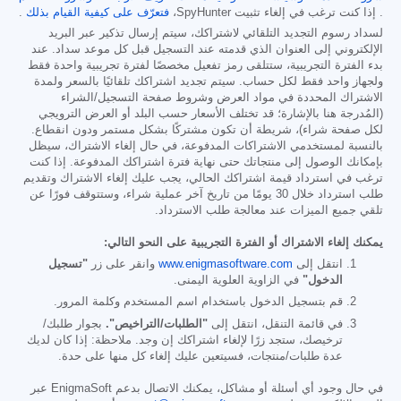
. إذا كنت ترغب في إلغاء تثبيت SpyHunter،
فتعرّف على كيفية القيام بذلك
.
لسداد رسوم التجديد التلقائي لاشتراكك، سيتم إرسال تذكير عبر البريد
الإلكتروني إلى العنوان الذي قدمته عند التسجيل قبل كل موعد سداد. عند
بدء الفترة التجريبية، ستتلقى رمز تفعيل مخصصًا لفترة تجريبية واحدة فقط
ولجهاز واحد فقط لكل حساب. سيتم تجديد اشتراكك تلقائيًا بالسعر ولمدة
الاشتراك المحددة في مواد العرض وشروط صفحة التسجيل/الشراء
(المُدرجة هنا بالإشارة؛ قد تختلف الأسعار حسب البلد أو العرض الترويجي
لكل صفحة شراء)، شريطة أن تكون مشتركًا بشكل مستمر ودون انقطاع.
بالنسبة لمستخدمي الاشتراكات المدفوعة، في حال إلغاء الاشتراك، سيظل
بإمكانك الوصول إلى منتجاتك حتى نهاية فترة اشتراكك المدفوعة. إذا كنت
ترغب في استرداد قيمة اشتراكك الحالي، يجب عليك إلغاء الاشتراك وتقديم
طلب استرداد خلال 30 يومًا من تاريخ آخر عملية شراء، وستتوقف فورًا عن
تلقي جميع الميزات عند معالجة طلب الاسترداد.
يمكنك إلغاء الاشتراك أو الفترة التجريبية على النحو التالي:
انتقل إلى
www.enigmasoftware.com
وانقر على زر
"تسجيل
الدخول"
في الزاوية العلوية اليمنى.
قم بتسجيل الدخول باستخدام اسم المستخدم وكلمة المرور.
في قائمة التنقل، انتقل إلى
"الطلبات/التراخيص".
بجوار طلبك/
ترخيصك، ستجد زرًا لإلغاء اشتراكك إن وجد. ملاحظة: إذا كان لديك
عدة طلبات/منتجات، فسيتعين عليك إلغاء كل منها على حدة.
في حال وجود أي أسئلة أو مشاكل، يمكنك الاتصال بدعم EnigmaSoft عبر